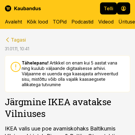
Telli
Avaleht
Kõik lood
TOPid
Podcastid
Videod
Üritus
cebook
cebook
Tagasi
Twitter)
Twitter)
31.01.11, 10:41
kedIn
kedIn
Tähelepanu!
Artikkel on enam kui 5 aastat vana
ning kuulub väljaande digitaalsesse arhiivi.
ail
ail
Väljaanne ei uuenda ega kaasajasta arhiveeritud
sisu, mistõttu võib olla vajalik kaasaegsete
k
k
allikatega tutvumine
Järgmine IKEA avatakse
Vilniuses
IKEA valis uue poe avamiskohaks Baltikumis