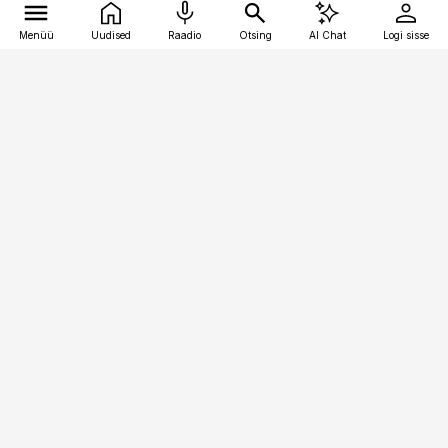
Menüü
Uudised
Raadio
Otsing
AI Chat
Logi sisse
Vana-Lõuna 39/1, 19094 Tallinn
(+372) 667 0111
kaubandus@kaubandus.ee
Telli
Reklaam
Firmast
Sisu kasutamisõigused
Ajakirjaniku
eetikakoodeks
Üldtingimused
Privaatsustingimused
Küpsiste poliitika
KKK
Eesti Meediaettevõtete
Eelistuste haldamine
Liit