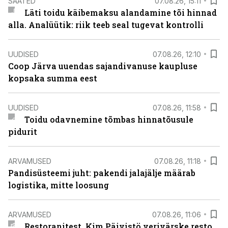
SAATED
07.08.26, 15:11
Läti toidu käibemaksu alandamine tõi hinnad
alla. Analüütik: riik teeb seal tugevat kontrolli
UUDISED
07.08.26, 12:10
Coop Järva uuendas sajandivanuse kaupluse
kopsaka summa eest
UUDISED
07.08.26, 11:58
Toidu odavnemine tõmbas hinnatõusule
pidurit
ARVAMUSED
07.08.26, 11:18
Pandisüsteemi juht: pakendi jalajälje määrab
logistika, mitte loosung
ARVAMUSED
07.08.26, 11:06
Restoranitest. Kim Päivistö verivärske resto