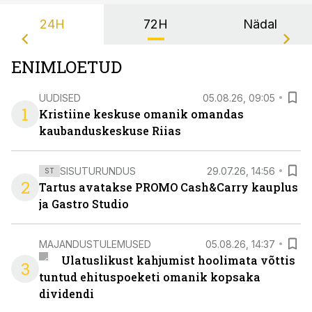
24H
72H
Nädal
ENIMLOETUD
UUDISED
05.08.26, 09:05
1
Kristiine keskuse omanik omandas
kaubanduskeskuse Riias
SISUTURUNDUS
29.07.26, 14:56
ST
2
Tartus avatakse PROMO Cash&Carry kauplus
ja Gastro Studio
MAJANDUSTULEMUSED
05.08.26, 14:37
Ulatuslikust kahjumist hoolimata võttis
3
tuntud ehituspoeketi omanik kopsaka
dividendi