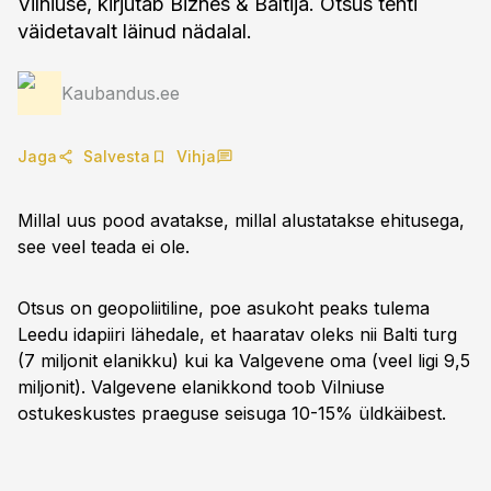
Vilniuse, kirjutab Biznes & Baltija. Otsus tehti
väidetavalt läinud nädalal.
Kaubandus.ee
Jaga
Salvesta
Vihja
Millal uus pood avatakse, millal alustatakse ehitusega,
see veel teada ei ole.
Otsus on geopoliitiline, poe asukoht peaks tulema
Leedu idapiiri lähedale, et haaratav oleks nii Balti turg
(7 miljonit elanikku) kui ka Valgevene oma (veel ligi 9,5
miljonit). Valgevene elanikkond toob Vilniuse
ostukeskustes praeguse seisuga 10-15% üldkäibest.