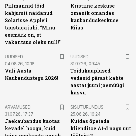
Piilmannid tõid
Kristiine keskuse
kahjumit näidanud
omanik omandas
Solarisse Apple’i
kaubanduskeskuse
taustaga juhi. “Minu
Riias
eesmärk on, et
vakantsus oleks null!”
UUDISED
UUDISED
04.08.26, 10:18
31.07.26, 09:45
Vali Aasta
Toidukauplused
Kaubandustegu 2026!
vedasid pärast kahte
aastat juuni jaemüügi
kasvu
ST
ARVAMUSED
SISUTURUNDUS
31.07.26, 17:37
25.06.26, 16:24
Jaekaubandus kaotas
Kuidas õpetada
kevadel hoogu, kuid
klienditoe AI-d nagu uut
teine poolaasta annab
töötajat?