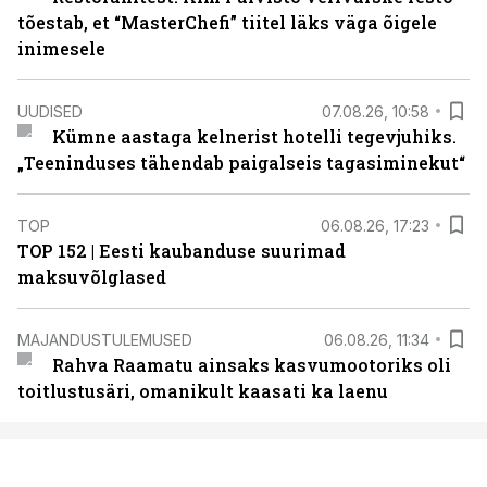
tõestab, et “MasterChefi” tiitel läks väga õigele
inimesele
UUDISED
07.08.26, 10:58
Kümne aastaga kelnerist hotelli tegevjuhiks.
„Teeninduses tähendab paigalseis tagasiminekut“
TOP
06.08.26, 17:23
TOP 152 | Eesti kaubanduse suurimad
maksuvõlglased
MAJANDUSTULEMUSED
06.08.26, 11:34
Rahva Raamatu ainsaks kasvumootoriks oli
toitlustusäri, omanikult kaasati ka laenu