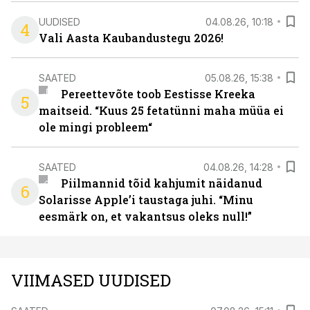
UUDISED
04.08.26, 10:18
4
Vali Aasta Kaubandustegu 2026!
SAATED
05.08.26, 15:38
Pereettevõte toob Eestisse Kreeka
5
maitseid. “Kuus 25 fetatünni maha müüa ei
ole mingi probleem“
SAATED
04.08.26, 14:28
Piilmannid tõid kahjumit näidanud
6
Solarisse Apple’i taustaga juhi. “Minu
eesmärk on, et vakantsus oleks null!”
VIIMASED UUDISED