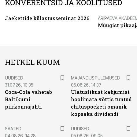
KONVERENTSID JA KOOLITUSED
Jaekettide külastusseminar 2026
ÄRIPÄEVA AKADEE
Müügist pikaaj
HETKEL KUUM
UUDISED
MAJANDUSTULEMUSED
31.07.26, 10:35
05.08.26, 14:37
Coca-Cola vahetab
Ulatuslikust kahjumist
Baltikumi
hoolimata võttis tuntud
piirkonnajuhti
ehituspoeketi omanik
kopsaka dividendi
SAATED
UUDISED
04.08.26, 14:28
05.08.26, 09:05