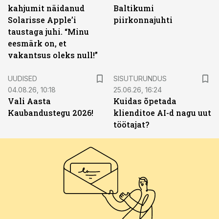
kahjumit näidanud
Baltikumi
Solarisse Apple’i
piirkonnajuhti
taustaga juhi. “Minu
eesmärk on, et
vakantsus oleks null!”
ST
UUDISED
SISUTURUNDUS
04.08.26, 10:18
25.06.26, 16:24
Vali Aasta
Kuidas õpetada
Kaubandustegu 2026!
klienditoe AI-d nagu uut
töötajat?