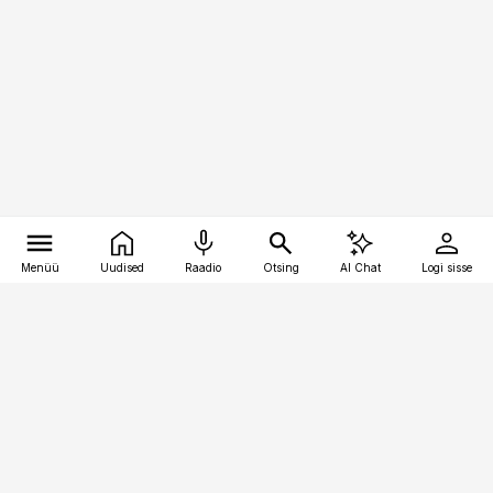
Menüü
Uudised
Raadio
Otsing
AI Chat
Logi sisse
Vana-Lõuna 39/1, 19094 Tallinn
(+372) 667 0111
kaubandus@kaubandus.ee
Telli
Reklaam