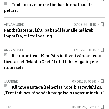
Toidu odavnemine tõmbas hinnatõusule
pidurit
ARVAMUSED
07.08.26, 11:18
Pandisüsteemi juht: pakendi jalajälje määrab
logistika, mitte loosung
ARVAMUSED
07.08.26, 11:06
Restoranitest. Kim Päivistö verivärske resto
tõestab, et “MasterChefi” tiitel läks väga õigele
inimesele
UUDISED
07.08.26, 10:58
Kümne aastaga kelnerist hotelli tegevjuhiks.
„Teeninduses tähendab paigalseis tagasiminekut“
TOP
06.08.26, 17:23