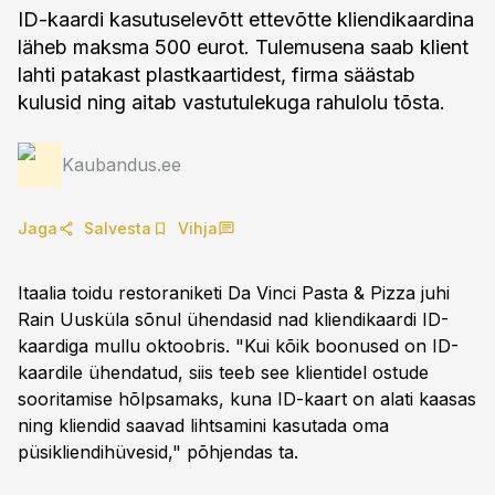
ID-kaardi kasutuselevõtt ettevõtte kliendikaardina
läheb maksma 500 eurot. Tulemusena saab klient
lahti patakast plastkaartidest, firma säästab
kulusid ning aitab vastutulekuga rahulolu tõsta.
Kaubandus.ee
Jaga
Salvesta
Vihja
Itaalia toidu restoraniketi Da Vinci Pasta & Pizza juhi
Rain Uusküla sõnul ühendasid nad kliendikaardi ID-
kaardiga mullu oktoobris. "Kui kõik boonused on ID-
kaardile ühendatud, siis teeb see klientidel ostude
sooritamise hõlpsamaks, kuna ID-kaart on alati kaasas
ning kliendid saavad lihtsamini kasutada oma
püsikliendihüvesid," põhjendas ta.