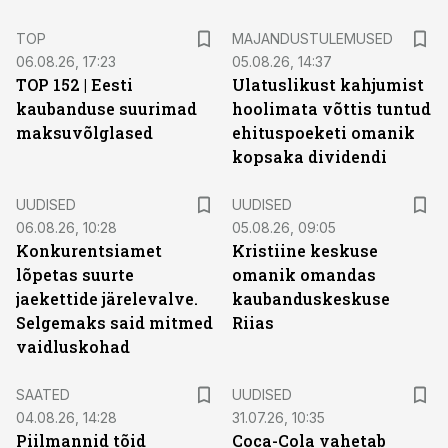
TOP
MAJANDUSTULEMUSED
06.08.26, 17:23
05.08.26, 14:37
TOP 152 | Eesti
Ulatuslikust kahjumist
kaubanduse suurimad
hoolimata võttis tuntud
maksuvõlglased
ehituspoeketi omanik
kopsaka dividendi
UUDISED
UUDISED
06.08.26, 10:28
05.08.26, 09:05
Konkurentsiamet
Kristiine keskuse
lõpetas suurte
omanik omandas
jaekettide järelevalve.
kaubanduskeskuse
Selgemaks said mitmed
Riias
vaidluskohad
SAATED
UUDISED
04.08.26, 14:28
31.07.26, 10:35
Piilmannid tõid
Coca-Cola vahetab