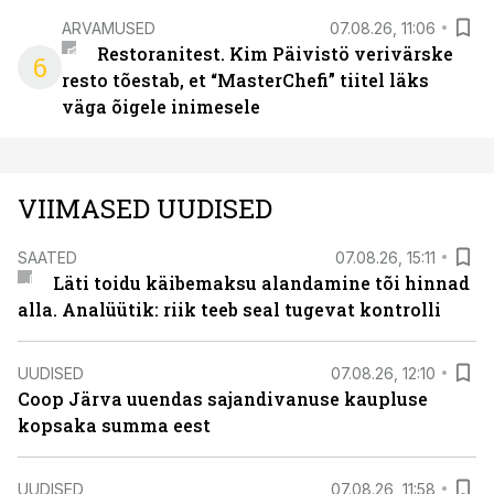
ARVAMUSED
07.08.26, 11:06
Restoranitest. Kim Päivistö verivärske
6
resto tõestab, et “MasterChefi” tiitel läks
väga õigele inimesele
VIIMASED UUDISED
SAATED
07.08.26, 15:11
Läti toidu käibemaksu alandamine tõi hinnad
alla. Analüütik: riik teeb seal tugevat kontrolli
UUDISED
07.08.26, 12:10
Coop Järva uuendas sajandivanuse kaupluse
kopsaka summa eest
UUDISED
07.08.26, 11:58