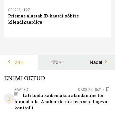
03.12.12, 11:27
Prismas alustab ID-kaardi põhise
kliendikaardiga
24H
72H
Nädal
ENIMLOETUD
SAATED
07.08.26, 15:11
Läti toidu käibemaksu alandamine tõi
1
hinnad alla. Analüütik: riik teeb seal tugevat
kontrolli