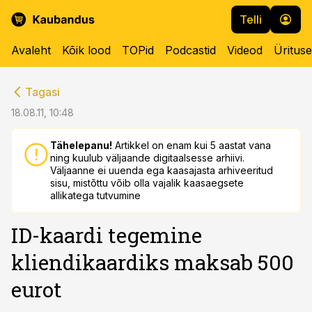
Telli
Avaleht
Kõik lood
TOPid
Podcastid
Videod
Üritus
cebook
cebook
Tagasi
Twitter)
Twitter)
18.08.11, 10:48
kedIn
kedIn
Tähelepanu!
Artikkel on enam kui 5 aastat vana
ning kuulub väljaande digitaalsesse arhiivi.
ail
ail
Väljaanne ei uuenda ega kaasajasta arhiveeritud
sisu, mistõttu võib olla vajalik kaasaegsete
k
k
allikatega tutvumine
ID-kaardi tegemine
kliendikaardiks maksab 500
eurot