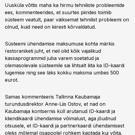
Uusküla võttis maha ka hirmu tehniliste probleemide
ees, kommenteerides, et suurtes piirides toimib
süsteem veatult, paar väiksemat tehnilist probleemi on
olnud, kuid need on kiiresti kõrvaldatud.
Süsteemi ühendamise maksumuse kohta märkis
restoraniketi juht, et neil olid kõik vajalikud
kassaprogrammid juba varem soetatud ja
olemasolevale süsteemile sai lihtsalt liita ka ID-kaardi
lugemise ning see läks kokku maksma umbes 500
eurot.
Samas kommenteeris Tallinna Kaubamaja
turundusdirektor Anne-Liis Ostov, et nad on
Kaubamaja kontsernis küll arutanud ID-kaardi ja
kliendikaardi ühendamise võimalust, aga jõudnud
otsusele, et ID-kaardi ja partnerkaardi ühendamisest
oleks mõlemal osapoolel rohkem kaotada kui võita.