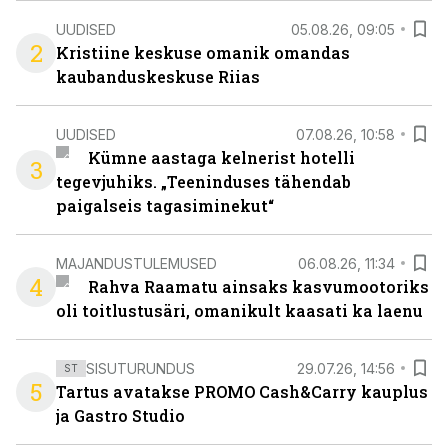
UUDISED
05.08.26, 09:05
2
Kristiine keskuse omanik omandas
kaubanduskeskuse Riias
UUDISED
07.08.26, 10:58
Kümne aastaga kelnerist hotelli
3
tegevjuhiks. „Teeninduses tähendab
paigalseis tagasiminekut“
MAJANDUSTULEMUSED
06.08.26, 11:34
4
Rahva Raamatu ainsaks kasvumootoriks
oli toitlustusäri, omanikult kaasati ka laenu
SISUTURUNDUS
29.07.26, 14:56
ST
5
Tartus avatakse PROMO Cash&Carry kauplus
ja Gastro Studio