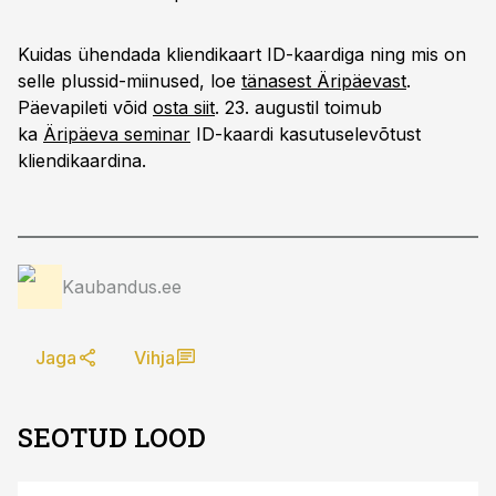
Kuidas ühendada kliendikaart ID-kaardiga ning mis on
selle plussid-miinused, loe
tänasest Äripäevast
.
Päevapileti võid
osta siit
. 23. augustil toimub
ka
Äripäeva seminar
ID-kaardi kasutuselevõtust
kliendikaardina.
Kaubandus.ee
Jaga
Vihja
SEOTUD LOOD