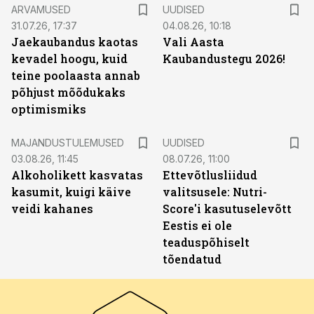
ARVAMUSED
UUDISED
31.07.26, 17:37
04.08.26, 10:18
Jaekaubandus kaotas
Vali Aasta
kevadel hoogu, kuid
Kaubandustegu 2026!
teine poolaasta annab
põhjust mõõdukaks
optimismiks
MAJANDUSTULEMUSED
UUDISED
03.08.26, 11:45
08.07.26, 11:00
Alkoholikett kasvatas
Ettevõtlusliidud
kasumit, kuigi käive
valitsusele: Nutri-
veidi kahanes
Score'i kasutuselevõtt
Eestis ei ole
teaduspõhiselt
tõendatud