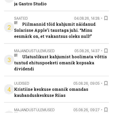
ja Gastro Studio
SAATED
04.08.26, 14:28
Piilmannid tõid kahjumit näidanud
2
Solarisse Apple’i taustaga juhi. “Minu
eesmärk on, et vakantsus oleks null!”
MAJANDUSTULEMUSED
05.08.26, 14:37
Ulatuslikust kahjumist hoolimata võttis
3
tuntud ehituspoeketi omanik kopsaka
dividendi
UUDISED
05.08.26, 09:05
4
Kristiine keskuse omanik omandas
kaubanduskeskuse Riias
MAJANDUSTULEMUSED
05.08.26, 09:27