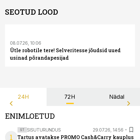
SEOTUD LOOD
ST
08.07.26, 10:06
Ütle robotile tere! Selveritesse jõudsid uued
usinad põrandapesijad
24H
72H
Nädal
ENIMLOETUD
SISUTURUNDUS
29.07.26, 14:56
ST
1
Tartus avatakse PROMO Cash&Carry kauplus