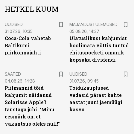
HETKEL KUUM
UUDISED
MAJANDUSTULEMUSED
31.07.26, 10:35
05.08.26, 14:37
Coca-Cola vahetab
Ulatuslikust kahjumist
Baltikumi
hoolimata võttis tuntud
piirkonnajuhti
ehituspoeketi omanik
kopsaka dividendi
SAATED
UUDISED
04.08.26, 14:28
31.07.26, 09:45
Piilmannid tõid
Toidukauplused
kahjumit näidanud
vedasid pärast kahte
Solarisse Apple’i
aastat juuni jaemüügi
taustaga juhi. “Minu
kasvu
eesmärk on, et
vakantsus oleks null!”