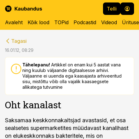
Telli
Avaleht
Kõik lood
TOPid
Podcastid
Videod
Üritus
cebook
cebook
Tagasi
Twitter)
Twitter)
16.01.12, 08:29
kedIn
kedIn
Tähelepanu!
Artikkel on enam kui 5 aastat vana
ning kuulub väljaande digitaalsesse arhiivi.
ail
ail
Väljaanne ei uuenda ega kaasajasta arhiveeritud
sisu, mistõttu võib olla vajalik kaasaegsete
k
k
allikatega tutvumine
Oht kanalast
Saksamaa keskkonnakaitsjad avastasid, et osa
sealsetes supermarketites müüdavast kanalihast
on elukeskkonnaks bakteritele, mis on