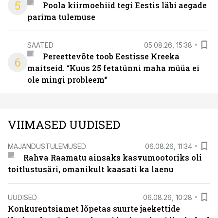
5
Poola kiirmoehiid tegi Eestis läbi aegade
parima tulemuse
SAATED
05.08.26, 15:38
Pereettevõte toob Eestisse Kreeka
6
maitseid. “Kuus 25 fetatünni maha müüa ei
ole mingi probleem“
VIIMASED UUDISED
MAJANDUSTULEMUSED
06.08.26, 11:34
Rahva Raamatu ainsaks kasvumootoriks oli
toitlustusäri, omanikult kaasati ka laenu
UUDISED
06.08.26, 10:28
Konkurentsiamet lõpetas suurte jaekettide