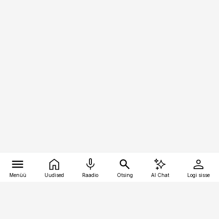
Menüü
Uudised
Raadio
Otsing
AI Chat
Logi sisse
Vana-Lõuna 39/1, 19094 Tallinn