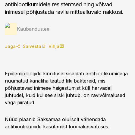
antibiootikumidele resistentsed ning võivad
inimesel põhjustada ravile mittealluvaid nakkusi.
Kaubandus.ee
Jaga
Salvesta
Vihja
Epidemioloogide kinnitusel sisaldab antibiootikumidega
nuumatud kanaliha teatud liiki baktereid, mis
põhjustavad inimese haigestumist küll harvadel
juhtudel, kuid kui see siiski juhtub, on ravivõimalused
väga piiratud.
Nüüd plaanib Saksamaa oluliselt vähendada
antibiootikumide kasutamist loomakasvatuses.