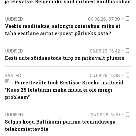
järelevalve. Selgemaks said mitmed vaidluskohad
UUDISED
06.08.26, 07:30
Veebis renditakse, salongis ostetakse: miks ei
taha eestlane autot e-poest päriseks osta?
UUDISED
05.08.26, 15:42
Eesti uute sõiduautode turg on jätkuvalt plussis
SAATED
05.08.26, 15:38
Pereettevõte toob Eestisse Kreeka maitseid.
“Kuus 25 fetatünni maha müüa ei ole mingi
probleem“
UUDISED
05.08.26, 15:19
Selgus kogu Baltikumi parima teenindusega
telekomiettevõte