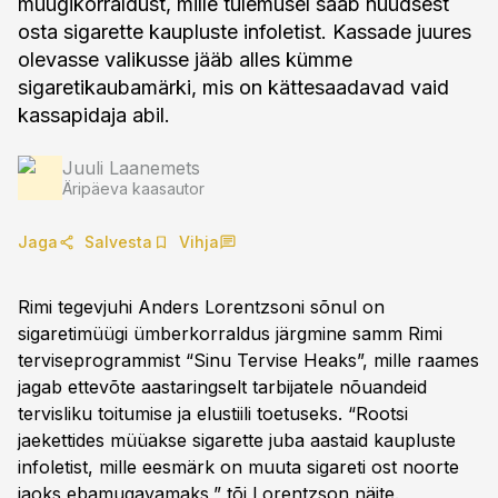
müügikorraldust, mille tulemusel saab nüüdsest
osta sigarette kaupluste infoletist. Kassade juures
olevasse valikusse jääb alles kümme
sigaretikaubamärki, mis on kättesaadavad vaid
kassapidaja abil.
Juuli Laanemets
Äripäeva kaasautor
Jaga
Salvesta
Vihja
Rimi tegevjuhi Anders Lorentzsoni sõnul on
sigaretimüügi ümberkorraldus järgmine samm Rimi
terviseprogrammist “Sinu Tervise Heaks”, mille raames
jagab ettevõte aastaringselt tarbijatele nõuandeid
tervisliku toitumise ja elustiili toetuseks. “Rootsi
jaekettides müüakse sigarette juba aastaid kaupluste
infoletist, mille eesmärk on muuta sigareti ost noorte
jaoks ebamugavamaks,” tõi Lorentzson näite.