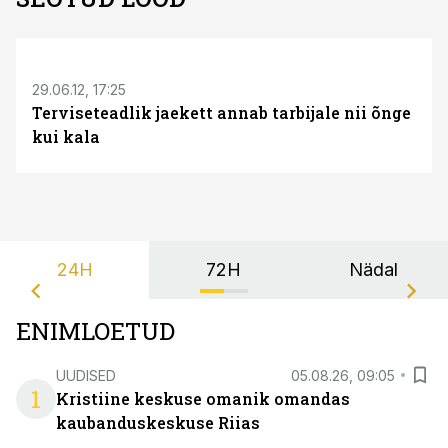
S
29.06.12, 17:25
Terviseteadlik jaekett annab tarbijale nii õnge
kui kala
24H
72H
Nädal
ENIMLOETUD
UUDISED
05.08.26, 09:05
1
Kristiine keskuse omanik omandas
kaubanduskeskuse Riias