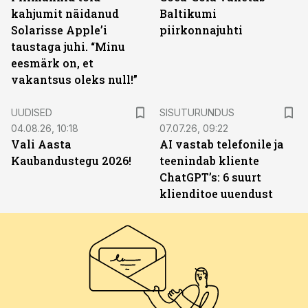
kahjumit näidanud
Baltikumi
Solarisse Apple’i
piirkonnajuhti
taustaga juhi. “Minu
eesmärk on, et
vakantsus oleks null!”
ST
UUDISED
SISUTURUNDUS
04.08.26, 10:18
07.07.26, 09:22
Vali Aasta
AI vastab telefonile ja
Kaubandustegu 2026!
teenindab kliente
ChatGPT’s: 6 suurt
klienditoe uuendust