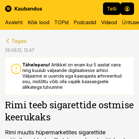
Telli
Avaleht
Kõik lood
TOPid
Podcastid
Videod
Üritus
cebook
cebook
Tagasi
Twitter)
Twitter)
26.06.12, 12:47
kedIn
kedIn
Tähelepanu!
Artikkel on enam kui 5 aastat vana
ning kuulub väljaande digitaalsesse arhiivi.
ail
ail
Väljaanne ei uuenda ega kaasajasta arhiveeritud
sisu, mistõttu võib olla vajalik kaasaegsete
k
k
allikatega tutvumine
Rimi teeb sigarettide ostmise
keerukaks
Rimi muutis hüpermarketites sigarettide