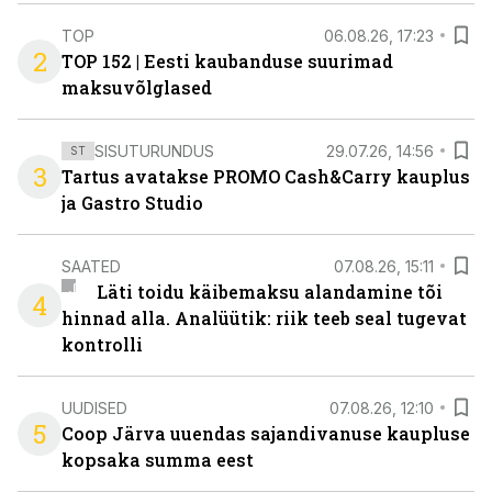
TOP
06.08.26, 17:23
2
TOP 152 | Eesti kaubanduse suurimad
maksuvõlglased
SISUTURUNDUS
29.07.26, 14:56
ST
3
Tartus avatakse PROMO Cash&Carry kauplus
ja Gastro Studio
SAATED
07.08.26, 15:11
Läti toidu käibemaksu alandamine tõi
4
hinnad alla. Analüütik: riik teeb seal tugevat
kontrolli
UUDISED
07.08.26, 12:10
5
Coop Järva uuendas sajandivanuse kaupluse
kopsaka summa eest