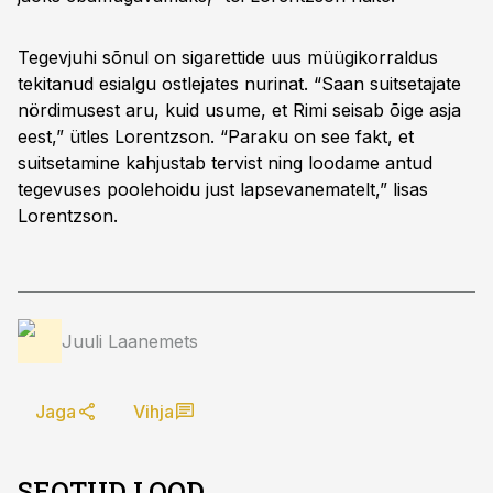
Tegevjuhi sõnul on sigarettide uus müügikorraldus
tekitanud esialgu ostlejates nurinat. “Saan suitsetajate
nördimusest aru, kuid usume, et Rimi seisab õige asja
eest,” ütles Lorentzson. “Paraku on see fakt, et
suitsetamine kahjustab tervist ning loodame antud
tegevuses poolehoidu just lapsevanematelt,” lisas
Lorentzson.
Juuli Laanemets
Jaga
Vihja
SEOTUD LOOD