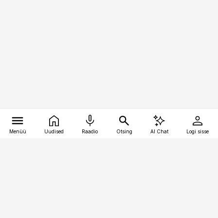
Menüü
Uudised
Raadio
Otsing
AI Chat
Logi sisse
Vana-Lõuna 39/1, 19094 Tallinn
(+372) 667 0111
kaubandus@kaubandus.ee