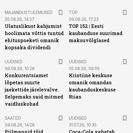
MAJANDUSTULEMUSED
TOP
05.08.26, 14:37
06.08.26, 17:23
Ulatuslikust kahjumist
TOP 152 | Eesti
hoolimata võttis tuntud
kaubanduse suurimad
ehituspoeketi omanik
maksuvõlglased
kopsaka dividendi
UUDISED
UUDISED
06.08.26, 10:28
05.08.26, 09:05
Konkurentsiamet
Kristiine keskuse
lõpetas suurte
omanik omandas
jaekettide järelevalve.
kaubanduskeskuse
Selgemaks said mitmed
Riias
vaidluskohad
SAATED
UUDISED
04.08.26, 14:28
31.07.26, 10:35
Piilmannid tõid
Coca-Cola vahetab