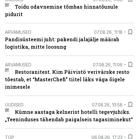
Toidu odavnemine tõmbas hinnatõusule
pidurit
ARVAMUSED
07.08.26, 11:18
Pandisüsteemi juht: pakendi jalajälje määrab
logistika, mitte loosung
ARVAMUSED
07.08.26, 11:06
Restoranitest. Kim Päivistö verivärske resto
tõestab, et “MasterChefi” tiitel läks väga õigele
inimesele
UUDISED
07.08.26, 10:58
Kümne aastaga kelnerist hotelli tegevjuhiks.
„Teeninduses tähendab paigalseis tagasiminekut“
TOP
06.08.26, 17:23