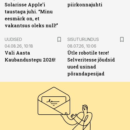
Solarisse Apple’i
piirkonnajuhti
taustaga juhi. “Minu
eesmärk on, et
vakantsus oleks null!”
ST
UUDISED
SISUTURUNDUS
04.08.26, 10:18
08.07.26, 10:06
Vali Aasta
Ütle robotile tere!
Kaubandustegu 2026!
Selveritesse jõudsid
uued usinad
põrandapesijad