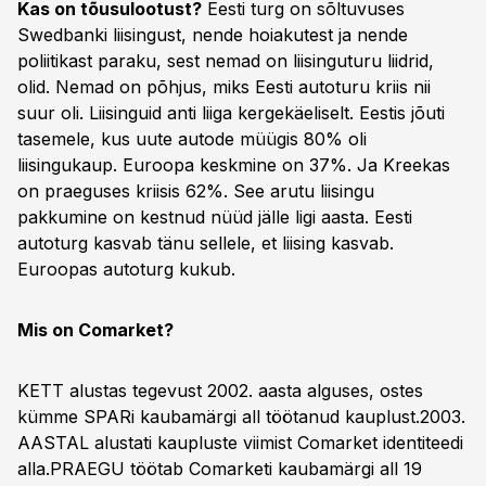
Kas on tõusulootust?
Eesti turg on sõltuvuses
Swedbanki liisingust, nende hoiakutest ja nende
poliitikast paraku, sest nemad on liisinguturu liidrid,
olid. Nemad on põhjus, miks Eesti autoturu kriis nii
suur oli. Liisinguid anti liiga kergekäeliselt. Eestis jõuti
tasemele, kus uute autode müügis 80% oli
liisingukaup. Euroopa keskmine on 37%. Ja Kreekas
on praeguses kriisis 62%. See arutu liisingu
pakkumine on kestnud nüüd jälle ligi aasta. Eesti
autoturg kasvab tänu sellele, et liising kasvab.
Euroopas autoturg kukub.
Mis on Comarket?
KETT alustas tegevust 2002. aasta alguses, ostes
kümme SPARi kaubamärgi all töötanud kauplust.2003.
AASTAL alustati kaupluste viimist Comarket identiteedi
alla.PRAEGU töötab Comarketi kaubamärgi all 19