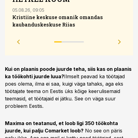
05.08.26, 09:05
04.08
Kristiine keskuse omanik omandas
kaubanduskeskuse Riias
Sola
eesm
Kui on plaanis poode juurde teha, siis kas on plaanis
ka töökohti juurde luua?
Ilmselt peavad ka töötajad
poes olema, ilma ei saa, kuigi väga tahaks, aga eks
töötajate teema on Eestis üks kõige keerulisemaid
teemasid, et töötajaid ei jätku. See on väga suur
probleem Eestis.
Maxima on teatanud, et loob ligi 350 töökohta
juurde, kui palju Comarket loob?
No see on päris