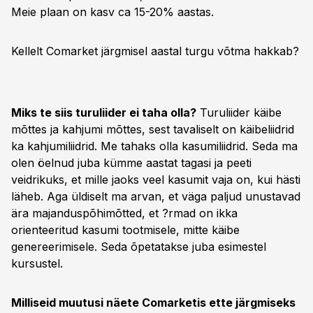
Meie plaan on kasv ca 15-20% aastas.
Kellelt Comarket järgmisel aastal turgu võtma hakkab?
Miks te siis turuliider ei taha olla?
Turuliider käibe
mõttes ja kahjumi mõttes, sest tavaliselt on käibeliidrid
ka kahjumiliidrid. Me tahaks olla kasumiliidrid. Seda ma
olen öelnud juba kümme aastat tagasi ja peeti
veidrikuks, et mille jaoks veel kasumit vaja on, kui hästi
läheb. Aga üldiselt ma arvan, et väga paljud unustavad
ära majanduspõhimõtted, et ?rmad on ikka
orienteeritud kasumi tootmisele, mitte käibe
genereerimisele. Seda õpetatakse juba esimestel
kursustel.
Milliseid muutusi näete Comarketis ette järgmiseks