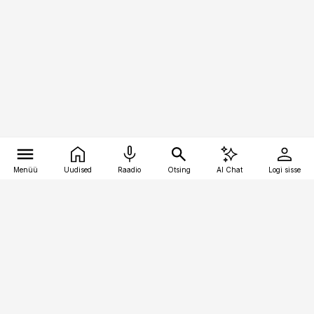
Menüü
Uudised
Raadio
Otsing
AI Chat
Logi sisse
Vana-Lõuna 39/1, 19094 Tallinn
(+372) 667 0111
kaubandus@kaubandus.ee
Telli
Reklaam