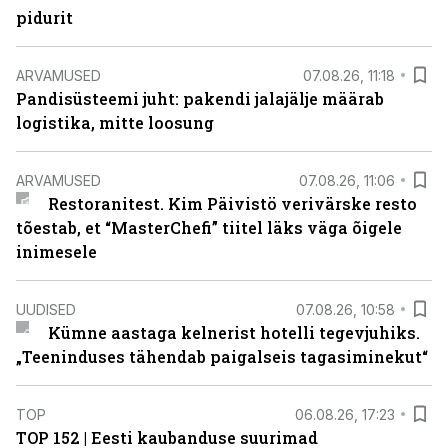
pidurit
ARVAMUSED
07.08.26, 11:18
Pandisüsteemi juht: pakendi jalajälje määrab
logistika, mitte loosung
ARVAMUSED
07.08.26, 11:06
Restoranitest. Kim Päivistö verivärske resto
tõestab, et “MasterChefi” tiitel läks väga õigele
inimesele
UUDISED
07.08.26, 10:58
Kümne aastaga kelnerist hotelli tegevjuhiks.
„Teeninduses tähendab paigalseis tagasiminekut“
TOP
06.08.26, 17:23
TOP 152 | Eesti kaubanduse suurimad