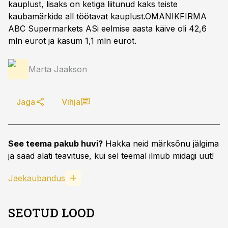
kauplust, lisaks on ketiga liitunud kaks teiste
kaubamärkide all töötavat kauplust.OMANIKFIRMA
ABC Supermarkets ASi eelmise aasta käive oli 42,6
mln eurot ja kasum 1,1 mln eurot.
Marta Jaakson
Jaga
Vihja
See teema pakub huvi?
Hakka neid märksõnu jälgima
ja saad alati teavituse, kui sel teemal ilmub midagi uut!
Jaekaubandus
SEOTUD LOOD