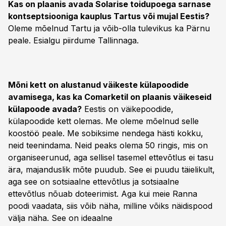
Kas on plaanis avada Solarise toidupoega sarnase
kontseptsiooniga kauplus Tartus või mujal Eestis?
Oleme mõelnud Tartu ja võib-olla tulevikus ka Pärnu
peale. Esialgu piirdume Tallinnaga.
Mõni kett on alustanud väikeste külapoodide
avamisega, kas ka Comarketil on plaanis väikeseid
külapoode avada?
Eestis on väikepoodide,
külapoodide kett olemas. Me oleme mõelnud selle
koostöö peale. Me sobiksime nendega hästi kokku,
neid teenindama. Neid peaks olema 50 ringis, mis on
organiseerunud, aga sellisel tasemel ettevõtlus ei tasu
ära, majanduslik mõte puudub. See ei puudu täielikult,
aga see on sotsiaalne ettevõtlus ja sotsiaalne
ettevõtlus nõuab doteerimist. Aga kui meie Ranna
poodi vaadata, siis võib näha, milline võiks näidispood
välja näha. See on ideaalne