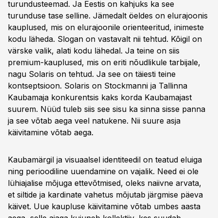
turundusteemad. Ja Eestis on kahjuks ka see
turunduse tase selline. Jämedalt öeldes on elurajoonis
kauplused, mis on elurajoonile orienteeritud, inimeste
kodu läheda. Slogan on vastavalt nii tehtud. Kõigil on
värske valik, alati kodu lähedal. Ja teine on siis
premium-kauplused, mis on eriti nõudlikule tarbijale,
nagu Solaris on tehtud. Ja see on täiesti teine
kontseptsioon. Solaris on Stockmanni ja Tallinna
Kaubamaja konkurentsis kaks korda Kaubamajast
suurem. Nüüd tuleb siis see sisu ka sinna sisse panna
ja see võtab aega veel natukene. Nii suure asja
käivitamine võtab aega.
Kaubamärgil ja visuaalsel identiteedil on teatud eluiga
ning perioodiline uuendamine on vajalik. Need ei ole
lühiajalise mõjuga ettevõtmised, oleks naiivne arvata,
et siltide ja kardinate vahetus mõjutab järgmise päeva
käivet. Uue kaupluse käivitamine võtab umbes aasta