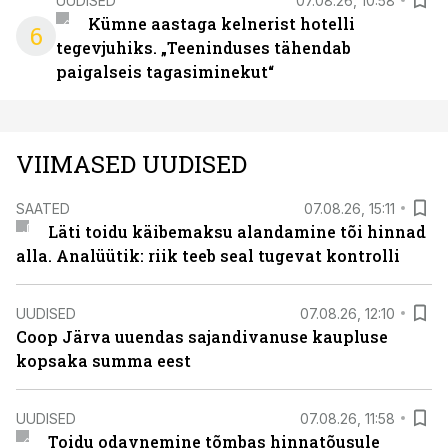
UUDISED
07.08.26, 10:58
Kümne aastaga kelnerist hotelli
6
tegevjuhiks. „Teeninduses tähendab
paigalseis tagasiminekut“
VIIMASED UUDISED
SAATED
07.08.26, 15:11
Läti toidu käibemaksu alandamine tõi hinnad
alla. Analüütik: riik teeb seal tugevat kontrolli
UUDISED
07.08.26, 12:10
Coop Järva uuendas sajandivanuse kaupluse
kopsaka summa eest
UUDISED
07.08.26, 11:58
Toidu odavnemine tõmbas hinnatõusule