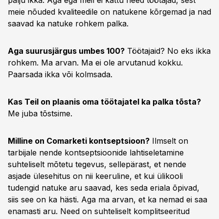
palju ikka. Aga ega meil ei kattu need töötajad, sest
meie nõuded kvaliteedile on natukene kõrgemad ja nad
saavad ka natuke rohkem palka.
Aga suurusjärgus umbes 100?
Töötajaid? No eks ikka
rohkem. Ma arvan. Ma ei ole arvutanud kokku.
Paarsada ikka või kolmsada.
Kas Teil on plaanis oma töötajatel ka palka tõsta?
Me juba tõstsime.
Milline on Comarketi kontseptsioon?
Ilmselt on
tarbijale nende kontseptsioonide lahtiseletamine
suhteliselt mõtetu tegevus, sellepärast, et nende
asjade ülesehitus on nii keeruline, et kui ülikooli
tudengid natuke aru saavad, kes seda eriala õpivad,
siis see on ka hästi. Aga ma arvan, et ka nemad ei saa
enamasti aru. Need on suhteliselt komplitseeritud