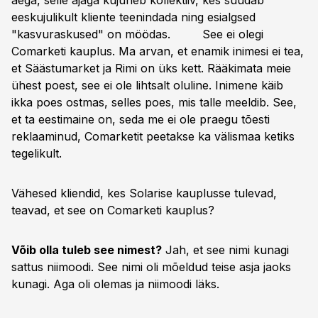
aega, selle ajaga kujuneb kollektiiv, kes suudab
eeskujulikult kliente teenindada ning esialgsed
"kasvuraskused" on möödas. See ei olegi
Comarketi kauplus. Ma arvan, et enamik inimesi ei tea,
et Säästumarket ja Rimi on üks kett. Rääkimata meie
ühest poest, see ei ole lihtsalt oluline. Inimene käib
ikka poes ostmas, selles poes, mis talle meeldib. See,
et ta eestimaine on, seda me ei ole praegu tõesti
reklaaminud, Comarketit peetakse ka välismaa ketiks
tegelikult.
Vähesed kliendid, kes Solarise kauplusse tulevad,
teavad, et see on Comarketi kauplus?
Võib olla tuleb see nimest?
Jah, et see nimi kunagi
sattus niimoodi. See nimi oli mõeldud teise asja jaoks
kunagi. Aga oli olemas ja niimoodi läks.