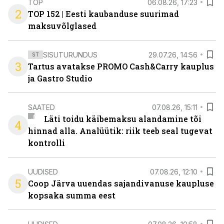
TOP
06.08.26, 17:23
2
TOP 152 | Eesti kaubanduse suurimad
maksuvõlglased
SISUTURUNDUS
29.07.26, 14:56
ST
3
Tartus avatakse PROMO Cash&Carry kauplus
ja Gastro Studio
SAATED
07.08.26, 15:11
Läti toidu käibemaksu alandamine tõi
4
hinnad alla. Analüütik: riik teeb seal tugevat
kontrolli
UUDISED
07.08.26, 12:10
5
Coop Järva uuendas sajandivanuse kaupluse
kopsaka summa eest