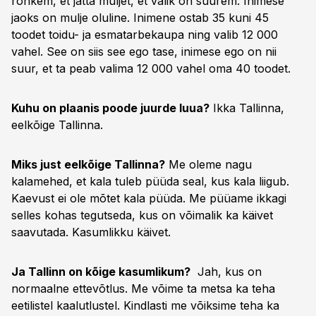
rohkem, et jätta muljet, et valik on suurem. Inimese
jaoks on mulje oluline. Inimene ostab 35 kuni 45
toodet toidu- ja esmatarbekaupa ning valib 12 000
vahel. See on siis see ego tase, inimese ego on nii
suur, et ta peab valima 12 000 vahel oma 40 toodet.
Kuhu on plaanis poode juurde luua?
Ikka Tallinna,
eelkõige Tallinna.
Miks just eelkõige Tallinna?
Me oleme nagu
kalamehed, et kala tuleb püüda seal, kus kala liigub.
Kaevust ei ole mõtet kala püüda. Me püüame ikkagi
selles kohas tegutseda, kus on võimalik ka käivet
saavutada. Kasumlikku käivet.
Ja Tallinn on kõige kasumlikum?
Jah, kus on
normaalne ettevõtlus. Me võime ta metsa ka teha
eetilistel kaalutlustel. Kindlasti me võiksime teha ka