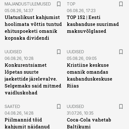
MAJANDUSTULEMUSED
TOP
05.08.26, 14:37
06.08.26, 17:23
Ulatuslikust kahjumist
TOP 152 | Eesti
hoolimata võttis tuntud
kaubanduse suurimad
ehituspoeketi omanik
maksuvõlglased
kopsaka dividendi
UUDISED
UUDISED
06.08.26, 10:28
05.08.26, 09:05
Konkurentsiamet
Kristiine keskuse
lõpetas suurte
omanik omandas
jaekettide järelevalve.
kaubanduskeskuse
Selgemaks said mitmed
Riias
vaidluskohad
SAATED
UUDISED
04.08.26, 14:28
31.07.26, 10:35
Piilmannid tõid
Coca-Cola vahetab
kahjumit näidanud
Baltikumi