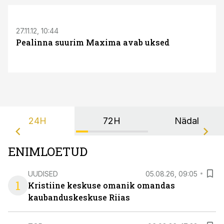
27.11.12, 10:44
Pealinna suurim Maxima avab uksed
24H
72H
Nädal
ENIMLOETUD
UUDISED
05.08.26, 09:05
1
Kristiine keskuse omanik omandas
kaubanduskeskuse Riias