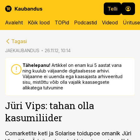
Telli
Avaleht
Kõik lood
TOPid
Podcastid
Videod
Üritus
cebook
cebook
Tagasi
Twitter)
Twitter)
JAEKAUBANDUS
26.11.12, 10:14
kedIn
kedIn
Tähelepanu!
Artikkel on enam kui 5 aastat vana
ning kuulub väljaande digitaalsesse arhiivi.
ail
ail
Väljaanne ei uuenda ega kaasajasta arhiveeritud
sisu, mistõttu võib olla vajalik kaasaegsete
k
k
allikatega tutvumine
Jüri Vips: tahan olla
kasumiliider
Comarketite keti ja Solarise toidupoe omanik Jüri