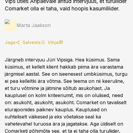
Vips ütles Äripäevale antud intervjuus, et turuliider
Comarket olla ei taha, vaid hoopis kasumiliider.
Marta Jaakson
Jaga
Salvesta
Vihja
Järgneb intervjuu Jüri Vipsiga. Hea küsimus. Sama
küsimus, et kellelt klient hakkab piima ära varastama
järgmisel aastal. See on iseenesest umbküsimus, turgu
ei pea kelleltki ära võtma. See teema on nii keeruline,
et turu võtmine ja jätmine sõltub asukohast. Ja
kauplusel on kolm kriteeriumit, mis on olulised, need
on: asukoht, asukoht, asukoht. Comarket on tavaliselt
elurajoonides paiknev kauplus. Kauplused on
suhteliselt väikesed ja eks võetakse seal ka
vahetevahel turuosa ära ja jagatakse. Aga üldiselt on
Comarketi põhimõte see, et ta ei taha olla turuliider.