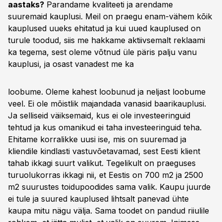
aastaks?
Parandame kvaliteeti ja arendame
suuremaid kauplusi. Meil on praegu enam-vähem kõik
kauplused uueks ehitatud ja kui uued kauplused on
turule toodud, siis me hakkame aktiivsemalt reklaami
ka tegema, sest oleme võtnud üle päris palju vanu
kauplusi, ja osast vanadest me ka
loobume. Oleme kahest loobunud ja neljast loobume
veel. Ei ole mõistlik majandada vanasid baarikauplusi.
Ja selliseid väiksemaid, kus ei ole investeeringuid
tehtud ja kus omanikud ei taha investeeringuid teha.
Ehitame korralikke uusi ise, mis on suuremad ja
kliendile kindlasti vastuvõetavamad, sest Eesti klient
tahab ikkagi suurt valikut. Tegelikult on praeguses
turuolukorras ikkagi nii, et Eestis on 700 m2 ja 2500
m2 suurustes toidupoodides sama valik. Kaupu juurde
ei tule ja suured kauplused lihtsalt panevad ühte
kaupa mitu nägu välja. Sama toodet on pandud riiulile