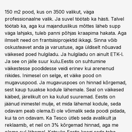
150 m2 pood, kus on 3500 valikut, väga
professionaalne valik. Ja suvel töötab ka hästi. Talvel
töötab ka, aga kui majanduslikus mõttes läheb supp
väga lahjaks, tuleb panni põhjas kraapima hakata. Aga
ilmselt need on frantsiisiprojektid ikkagi. Sinna võib
oskusteavet anda ja varustuse, aga üldiselt nõuavad
väikesed poed hulgiladu. Ja hulgiladu on ainult ETK-l.
Ja see on jälle suur kulu.Eestis on suhtumine
väikestesse poodidesse veidi erinev kui arenenud
riikides. Inimesel on selge, et väike pood on
mugavuspood. Ja mugavuspoes on hinnad kõrgemad,
sest kaup tuuakse kodule lähemale. Seal on väikesed
käibed, järelikult on ka kulud suuremad. Eestis on
jäänud inimestel mulje, et mida lähemal kodule, seda
odavam peab olema.Ei ole võimalik seda poodi pidada,
kui ta on odavam. Ka Tesco ütleb seda avalikult ja
reklaamib, et neil on 3% kõrgemad hinnad, aga me