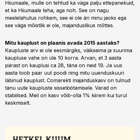
Hiiumaale, mulle on tehtud ka väga palju ettepanekuid,
et ka Hiiumaale teha, aga noh. See on nagu
meelelahutus rohkem, see ei ole äri minu jaoks ega
see väga mõistlik ei ole, majanduslikus mõttes.
Mitu kauplust on plaanis avada 2015 aastaks?
Kaupluste arv ei ole eesmärgiks, väikseima ja suurima
kaupluse vahe on üle 10 korra. Arvan, et 3 aasta
pärast on kauplusi ca 28, täna on neid 19. Ja uus
aasta toob paar uut poodi ning mitu uuenduskuuri
läbinud kauplust. Comarekti majanduskasv on tulnud
tänu uute kaupluste sissetöötamisele. Varad on
stabiilsed. Meil on kasv võib-olla 1% kiirem kui turul
keskmiselt.
HETKEL KUUM