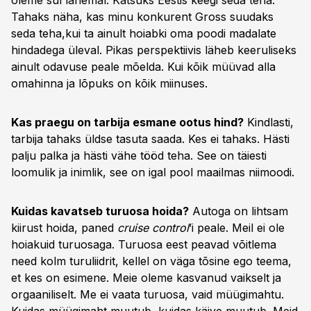
oleme sul lähemal. Katsuks Eestis keegi seda teha.
Tahaks näha, kas minu konkurent Gross suudaks
seda teha,kui ta ainult hoiabki oma poodi madalate
hindadega üleval. Pikas perspektiivis läheb keeruliseks
ainult odavuse peale mõelda. Kui kõik müüvad alla
omahinna ja lõpuks on kõik miinuses.
Kas praegu on tarbija esmane ootus hind?
Kindlasti,
tarbija tahaks üldse tasuta saada. Kes ei tahaks. Hästi
palju palka ja hästi vähe tööd teha. See on täiesti
loomulik ja inimlik, see on igal pool maailmas niimoodi.
Kuidas kavatseb turuosa hoida?
Autoga on lihtsam
kiirust hoida, paned
cruise control
’i peale. Meil ei ole
hoiakuid turuosaga. Turuosa eest peavad võitlema
need kolm turuliidrit, kellel on väga tõsine ego teema,
et kes on esimene. Meie oleme kasvanud vaikselt ja
orgaaniliselt. Me ei vaata turuosa, vaid müügimahtu.