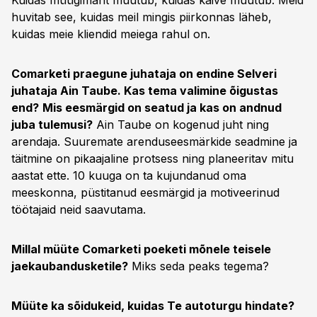
Kuidas müügimaht muutub, kuidas käive muutub. Meid
huvitab see, kuidas meil mingis piirkonnas läheb,
kuidas meie kliendid meiega rahul on.
Comarketi praegune juhataja on endine Selveri
juhataja Ain Taube. Kas tema valimine õigustas
end?
Mis eesmärgid on seatud ja kas on andnud
juba tulemusi?
Ain Taube on kogenud juht ning
arendaja. Suuremate arenduseesmärkide seadmine ja
täitmine on pikaajaline protsess ning planeeritav mitu
aastat ette. 10 kuuga on ta kujundanud oma
meeskonna, püstitanud eesmärgid ja motiveerinud
töötajaid neid saavutama.
Millal müüte Comarketi poeketi mõnele teisele
jaekaubandusketile?
Miks seda peaks tegema?
Müüte ka sõidukeid, kuidas Te autoturgu hindate?