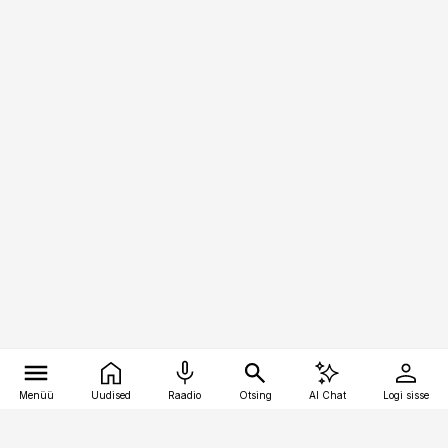
Menüü
Uudised
Raadio
Otsing
AI Chat
Logi sisse