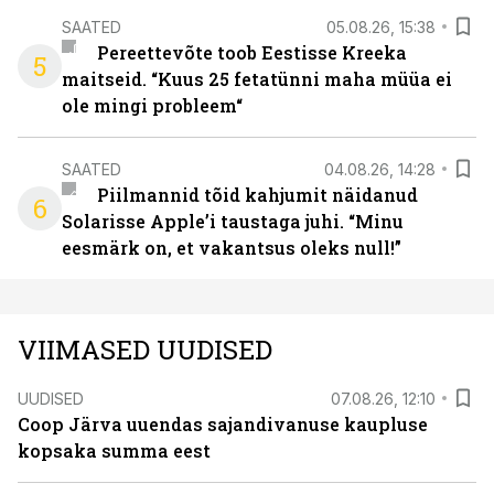
SAATED
05.08.26, 15:38
Pereettevõte toob Eestisse Kreeka
5
maitseid. “Kuus 25 fetatünni maha müüa ei
ole mingi probleem“
SAATED
04.08.26, 14:28
Piilmannid tõid kahjumit näidanud
6
Solarisse Apple’i taustaga juhi. “Minu
eesmärk on, et vakantsus oleks null!”
VIIMASED UUDISED
UUDISED
07.08.26, 12:10
Coop Järva uuendas sajandivanuse kaupluse
kopsaka summa eest