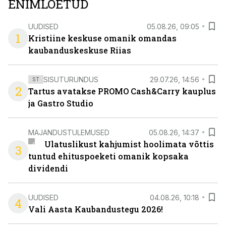
ENIMLOETUD
UUDISED
05.08.26, 09:05
1
Kristiine keskuse omanik omandas
kaubanduskeskuse Riias
SISUTURUNDUS
29.07.26, 14:56
ST
2
Tartus avatakse PROMO Cash&Carry kauplus
ja Gastro Studio
MAJANDUSTULEMUSED
05.08.26, 14:37
Ulatuslikust kahjumist hoolimata võttis
3
tuntud ehituspoeketi omanik kopsaka
dividendi
UUDISED
04.08.26, 10:18
4
Vali Aasta Kaubandustegu 2026!