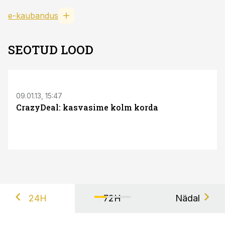
e-kaubandus
SEOTUD LOOD
09.01.13, 15:47
CrazyDeal: kasvasime kolm korda
24H
72H
Nädal