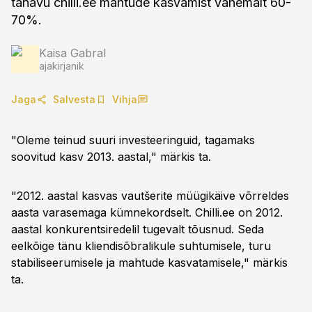
tänavu chilli.ee mahtude kasvamist vähemalt 60-
70%.
Kaisa Gabral
ajakirjanik
Jaga
Salvesta
Vihja
"Oleme teinud suuri investeeringuid, tagamaks
soovitud kasv 2013. aastal," märkis ta.
"2012. aastal kasvas vautšerite müügikäive võrreldes
aasta varasemaga kümnekordselt. Chilli.ee on 2012.
aastal konkurentsiredelil tugevalt tõusnud. Seda
eelkõige tänu kliendisõbralikule suhtumisele, turu
stabiliseerumisele ja mahtude kasvatamisele," märkis
ta.