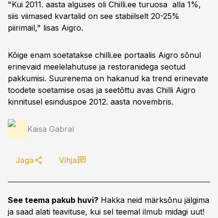
"Kui 2011. aasta alguses oli Chilli.ee turuosa alla 1%,
siis viimased kvartalid on see stabiilselt 20-25%
piirimail," lisas Aigro.
Kõige enam soetatakse chilli.ee portaalis Aigro sõnul
erinevaid meelelahutuse ja restoranidega seotud
pakkumisi. Suurenema on hakanud ka trend erinevate
toodete soetamise osas ja seetõttu avas Chilli Aigro
kinnitusel esinduspoe 2012. aasta novembris.
Kaisa Gabral
Jaga
Vihja
See teema pakub huvi?
Hakka neid märksõnu jälgima
ja saad alati teavituse, kui sel teemal ilmub midagi uut!