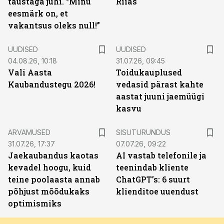
taustaga juhi. “Minu
Riias
eesmärk on, et
vakantsus oleks null!”
UUDISED
UUDISED
04.08.26, 10:18
31.07.26, 09:45
Vali Aasta
Toidukauplused
Kaubandustegu 2026!
vedasid pärast kahte
aastat juuni jaemüügi
kasvu
ST
ARVAMUSED
SISUTURUNDUS
31.07.26, 17:37
07.07.26, 09:22
Jaekaubandus kaotas
AI vastab telefonile ja
kevadel hoogu, kuid
teenindab kliente
teine poolaasta annab
ChatGPT’s: 6 suurt
põhjust mõõdukaks
klienditoe uuendust
optimismiks