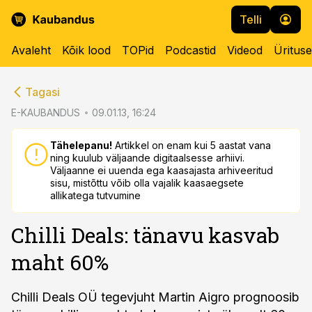
Telli
Avaleht
Kõik lood
TOPid
Podcastid
Videod
Üritus
cebook
cebook
Tagasi
Twitter)
Twitter)
E-KAUBANDUS
09.01.13, 16:24
kedIn
kedIn
Tähelepanu!
Artikkel on enam kui 5 aastat vana
ning kuulub väljaande digitaalsesse arhiivi.
ail
ail
Väljaanne ei uuenda ega kaasajasta arhiveeritud
sisu, mistõttu võib olla vajalik kaasaegsete
k
k
allikatega tutvumine
Chilli Deals: tänavu kasvab
maht 60%
Chilli Deals OÜ tegevjuht Martin Aigro prognoosib