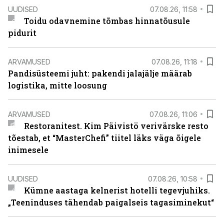
UUDISED
07.08.26, 11:58
Toidu odavnemine tõmbas hinnatõusule
pidurit
ARVAMUSED
07.08.26, 11:18
Pandisüsteemi juht: pakendi jalajälje määrab
logistika, mitte loosung
ARVAMUSED
07.08.26, 11:06
Restoranitest. Kim Päivistö verivärske resto
tõestab, et “MasterChefi” tiitel läks väga õigele
inimesele
UUDISED
07.08.26, 10:58
Kümne aastaga kelnerist hotelli tegevjuhiks.
„Teeninduses tähendab paigalseis tagasiminekut“