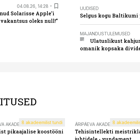
04.08.26, 14:28
UUDISED
nud Solarisse Apple’i
Selgus kogu Baltikumi
 vakantsus oleks null!”
MAJANDUSTULEMUSED
Ulatuslikust kahju
omanik kopsaka divid
LITUSED
8 akadeemilist tundi
8 akadeemilis
VA AKADEEMIA
ÄRIPÄEVA AKADEEMIA
st pikaajalise koostööni
Tehisintellekti meistrikl
juhtidele - vundament