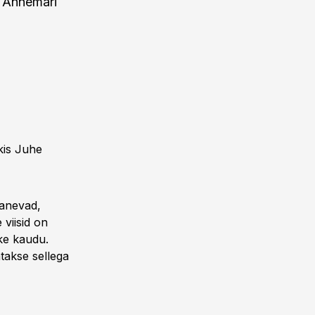
i Annemari
kis Juhe
panevad,
 viisid on
nke kaudu.
takse sellega