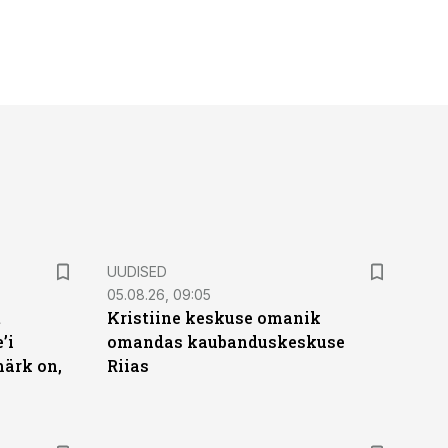
UUDISED
05.08.26, 09:05
t
Kristiine keskuse omanik
’i
omandas kaubanduskeskuse
märk on,
Riias
ST