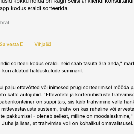
ulusid kokku hoida on Ragn Sellsi ärikliendi konsultand
app kodus eraldi sorteerida.
bral
Salvesta
Vihja
ndid sorteeri kodus eraldi, neid saab tasuta ära anda," mär
korraldatud halduskulude seminaril.
ui palju ettevõtted või inimesed prügi sorteerimisel mööda 
nfo kätte autojuhid. "Ettevõtete ja korteriühistuste trahvimise
paberikonteiner on suppi täis, siis käib trahvimine valla ha
n mittevastavuste süsteem, trahv on kas rahaline või arvesta
te pakkumisel - oleneb sellest, milline on möödalaskmine,"
uhe ja lisas, et trahvimise voli on kohalikul omavalitsusel.