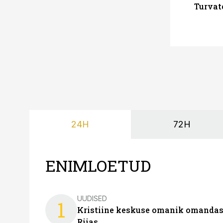
Turvat
24H
72H
ENIMLOETUD
UUDISED
1
Kristiine keskuse omanik omanda
Riias