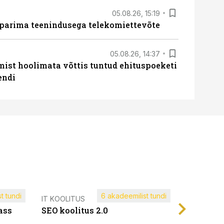
05.08.26, 15:19
 parima teenindusega telekomiettevõte
05.08.26, 14:37
mist hoolimata võttis tuntud ehituspoeketi
endi
t tundi
6 akadeemilist tundi
Müügijuh
IT KOOLITUS
ass
SEO koolitus 2.0