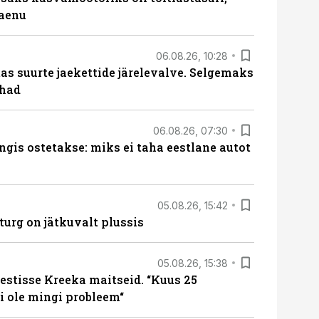
laenu
06.08.26, 10:28
s suurte jaekettide järelevalve. Selgemaks
ohad
06.08.26, 07:30
ngis ostetakse: miks ei taha eestlane autot
05.08.26, 15:42
turg on jätkuvalt plussis
05.08.26, 15:38
estisse Kreeka maitseid. “Kuus 25
 ole mingi probleem“