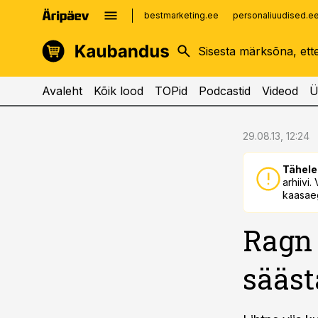
bestmarketing.ee
personaliuudised.e
kinnisvarauudised.ee
imelineajalugu.ee
logistikauudised.ee
imelineteadus.ee
Avaleht
Kõik lood
TOPid
Podcastid
Videod
Ü
cebook
cebook
29.08.13, 12:24
Twitter)
Twitter)
Tähele
kedIn
kedIn
arhiivi
kaasaeg
ail
ail
Ragn 
k
k
sääst