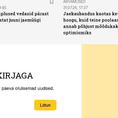
ARVAMUSED
9:45
31.07.26, 17:37
plused vedasid pärast
Jaekaubandus kaotas ke
stat juuni jaemüügi
hoogu, kuid teine poolaa
annab põhjust mõõduka
optimismiks
KIRJAGA
ti päeva olulisemad uudised.
Liitun