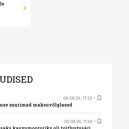
le
Koristusfirma: suur palgatõusu sur
UDISED
06.08.26, 17:23
nduse suurimad maksuvõlglased
06.08.26, 11:34
aks kasvumootoriks oli toitlustusäri,