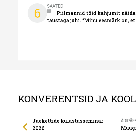
SAATED
6
Piilmannid tõid kahjumit näida
taustaga juhi. “Minu eesmärk on, et
KONVERENTSID JA KOO
Jaekettide külastusseminar
ÄRIPÄE
Müügi
2026