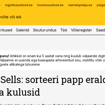
e
logistikauudised.ee
toostusuudised.ee
raamatupidaja.ee
palga
Infopank
Radar
ritused
Galeriid
Sisuturundus
Töö
Võlaregister
Saad
panu!
Artikkel on enam kui 5 aastat vana ning kuulub väljaande digi
. Väljaanne ei uuenda ega kaasajasta arhiveeritud sisu, mistõttu võib ol
sete allikatega tutvumine
Sells: sorteeri papp erald
a kulusid