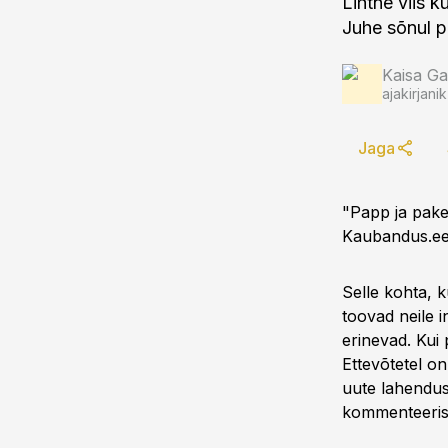
Lihtne viis k
Juhe sõnul p
Kaisa Ga
ajakirjanik
Jaga
"Papp ja pake
Kaubandus.ee 
Selle kohta, k
toovad neile i
erinevad. Kui 
Ettevõtetel o
uute lahendus
kommenteeris J