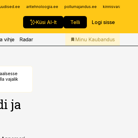
Iseteenindus
uudised.ee
aritehnoloogia.ee
pollumajandus.ee
kinnisvarauudised.
Telli Kaubandus
Küsi AI-lt
Telli
Logi sisse
a vihje
Radar
Minu Kaubandus
taalsesse
la vajalik
i ja