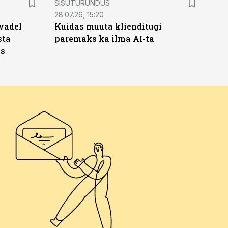
SISUTURUNDUS
28.07.26, 15:20
vadel
Kuidas muuta klienditugi
sta
paremaks ka ilma AI-ta
ks