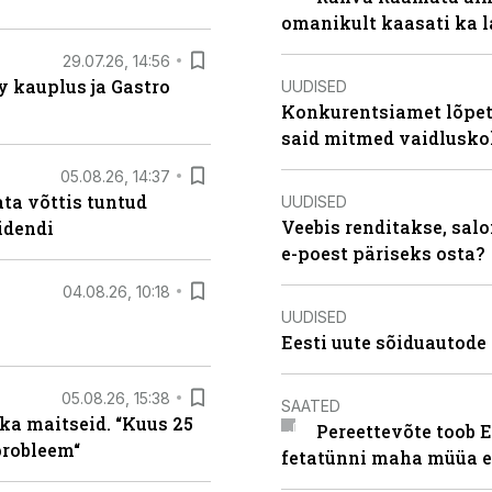
omanikult kaasati ka 
29.07.26, 14:56
 kauplus ja Gastro
UUDISED
Konkurentsiamet lõpeta
said mitmed vaidlusk
05.08.26, 14:37
ta võttis tuntud
UUDISED
Veebis renditakse, salo
idendi
e-poest päriseks osta?
04.08.26, 10:18
UUDISED
Eesti uute sõiduautode 
05.08.26, 15:38
SAATED
ka maitseid. “Kuus 25
Pereettevõte toob E
probleem“
fetatünni maha müüa ei