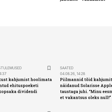
STULEMUSED
SAATED
4:37
04.08.26, 14:28
kust kahjumist hoolimata
Piilmannid tõid kahjumi
untud ehituspoeketi
näidanud Solarisse Apple
opsaka dividendi
taustaga juhi. “Minu ees
et vakantsus oleks null!”