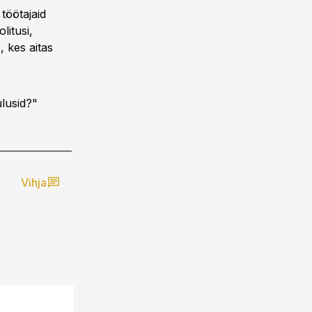
töötajaid
litusi,
, kes aitas
lusid?"
Vihja
29.08.13, 15:41