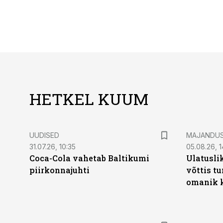
HETKEL KUUM
UUDISED
MAJANDU
31.07.26, 10:35
05.08.26, 1
Coca-Cola vahetab Baltikumi
Ulatusli
piirkonnajuhti
võttis t
omanik k