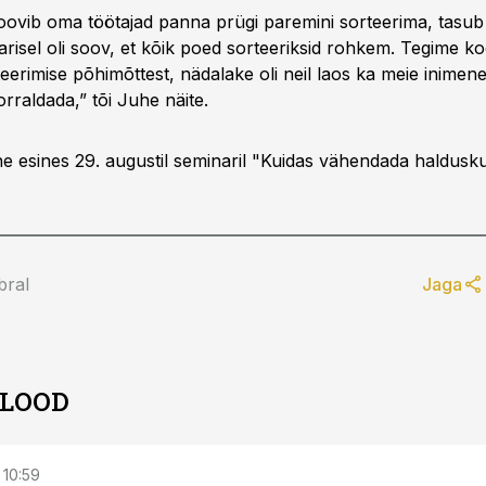
soovib oma töötajad panna prügi paremini sorteerima, tasub 
arisel oli soov, et kõik poed sorteeriksid rohkem. Tegime koo
eerimise põhimõttest, nädalake oli neil laos ka meie inimene
orraldada,” tõi Juhe näite.
 esines 29. augustil seminaril "Kuidas vähendada haldusku
bral
Jaga
 LOOD
 10:59