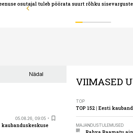
eenuse osutajal tuleb pöörata suurt rõhku sisevarguste
Nädal
VIIMASED U
TOP
TOP 152 | Eesti kauba
05.08.26, 09:05
s kaubanduskeskuse
MAJANDUSTULEMUSED
Rahva Raamatu ains