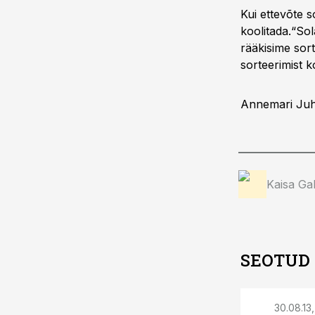
Kui ettevõte 
koolitada.“Sol
rääkisime sort
sorteerimist k
Annemari Juhe
Kaisa Ga
SEOTUD
30.08.13,