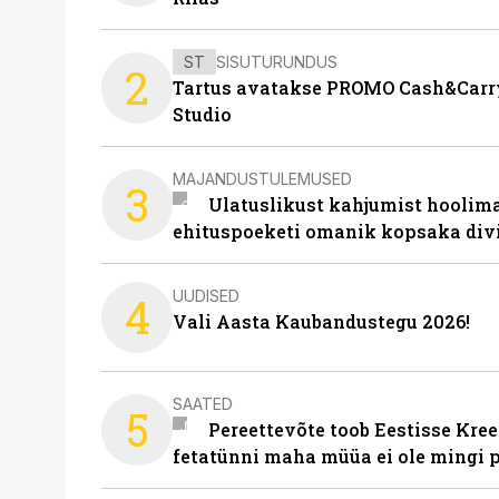
ST
SISUTURUNDUS
2
Tartus avatakse PROMO Cash&Carry
Studio
MAJANDUSTULEMUSED
3
Ulatuslikust kahjumist hoolima
ehituspoeketi omanik kopsaka div
UUDISED
4
Vali Aasta Kaubandustegu 2026!
SAATED
5
Pereettevõte toob Eestisse Kree
fetatünni maha müüa ei ole mingi 