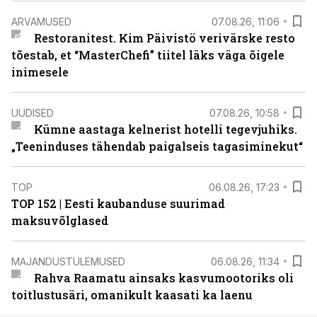
ARVAMUSED
07.08.26, 11:06
Restoranitest. Kim Päivistö verivärske resto
tõestab, et “MasterChefi” tiitel läks väga õigele
inimesele
UUDISED
07.08.26, 10:58
Kümne aastaga kelnerist hotelli tegevjuhiks.
„Teeninduses tähendab paigalseis tagasiminekut“
TOP
06.08.26, 17:23
TOP 152 | Eesti kaubanduse suurimad
maksuvõlglased
MAJANDUSTULEMUSED
06.08.26, 11:34
Rahva Raamatu ainsaks kasvumootoriks oli
toitlustusäri, omanikult kaasati ka laenu