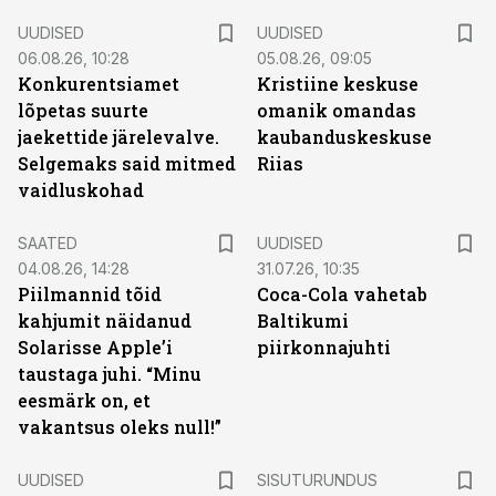
UUDISED
UUDISED
06.08.26, 10:28
05.08.26, 09:05
Konkurentsiamet
Kristiine keskuse
lõpetas suurte
omanik omandas
jaekettide järelevalve.
kaubanduskeskuse
Selgemaks said mitmed
Riias
vaidluskohad
SAATED
UUDISED
04.08.26, 14:28
31.07.26, 10:35
Piilmannid tõid
Coca-Cola vahetab
kahjumit näidanud
Baltikumi
Solarisse Apple’i
piirkonnajuhti
taustaga juhi. “Minu
eesmärk on, et
vakantsus oleks null!”
ST
UUDISED
SISUTURUNDUS