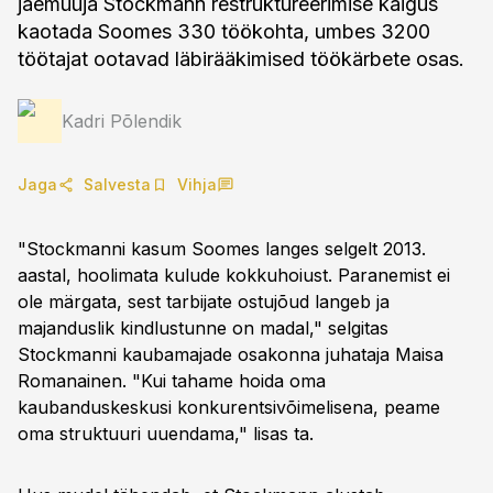
jaemüüja Stockmann restruktureerimise käigus
kaotada Soomes 330 töökohta, umbes 3200
töötajat ootavad läbirääkimised töökärbete osas.
Kadri Põlendik
Jaga
Salvesta
Vihja
"Stockmanni kasum Soomes langes selgelt 2013.
aastal, hoolimata kulude kokkuhoiust. Paranemist ei
ole märgata, sest tarbijate ostujõud langeb ja
majanduslik kindlustunne on madal," selgitas
Stockmanni kaubamajade osakonna juhataja Maisa
Romanainen. "Kui tahame hoida oma
kaubanduskeskusi konkurentsivõimelisena, peame
oma struktuuri uuendama," lisas ta.