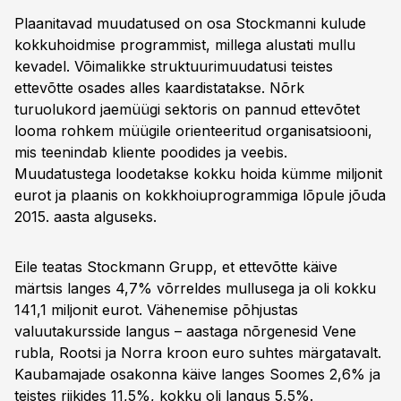
Plaanitavad muudatused on osa Stockmanni kulude
kokkuhoidmise programmist, millega alustati mullu
kevadel. Võimalikke struktuurimuudatusi teistes
ettevõtte osades alles kaardistatakse. Nõrk
turuolukord jaemüügi sektoris on pannud ettevõtet
looma rohkem müügile orienteeritud organisatsiooni,
mis teenindab kliente poodides ja veebis.
Muudatustega loodetakse kokku hoida kümme miljonit
eurot ja plaanis on kokkhoiuprogrammiga lõpule jõuda
2015. aasta alguseks.
Eile teatas Stockmann Grupp, et ettevõtte käive
märtsis langes 4,7% võrreldes mullusega ja oli kokku
141,1 miljonit eurot. Vähenemise põhjustas
valuutakursside langus – aastaga nõrgenesid Vene
rubla, Rootsi ja Norra kroon euro suhtes märgatavalt.
Kaubamajade osakonna käive langes Soomes 2,6% ja
teistes riikides 11,5%, kokku oli langus 5,5%.