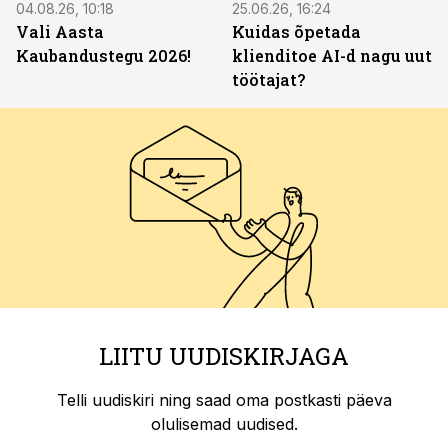
04.08.26, 10:18
25.06.26, 16:24
Vali Aasta
Kuidas õpetada
Kaubandustegu 2026!
klienditoe AI-d nagu uut
töötajat?
LIITU UUDISKIRJAGA
Telli uudiskiri ning saad oma postkasti päeva
olulisemad uudised.