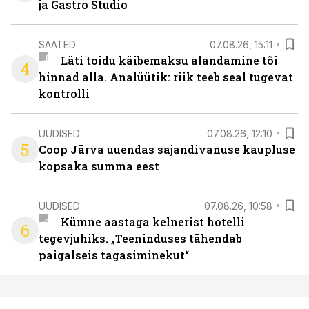
ja Gastro Studio
SAATED
07.08.26, 15:11
Läti toidu käibemaksu alandamine tõi
4
hinnad alla. Analüütik: riik teeb seal tugevat
kontrolli
UUDISED
07.08.26, 12:10
5
Coop Järva uuendas sajandivanuse kaupluse
kopsaka summa eest
UUDISED
07.08.26, 10:58
Kümne aastaga kelnerist hotelli
6
tegevjuhiks. „Teeninduses tähendab
paigalseis tagasiminekut“