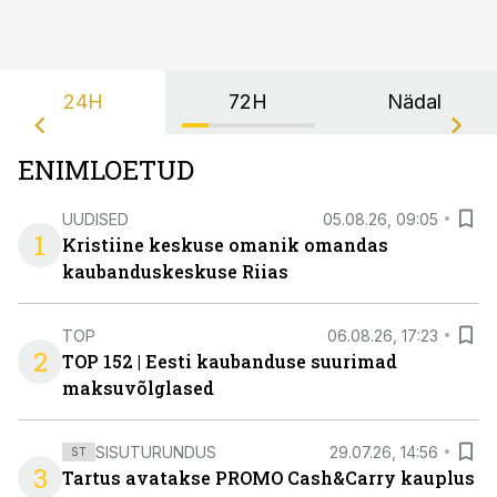
24H
72H
Nädal
ENIMLOETUD
UUDISED
05.08.26, 09:05
1
Kristiine keskuse omanik omandas
kaubanduskeskuse Riias
TOP
06.08.26, 17:23
2
TOP 152 | Eesti kaubanduse suurimad
maksuvõlglased
SISUTURUNDUS
29.07.26, 14:56
ST
3
Tartus avatakse PROMO Cash&Carry kauplus