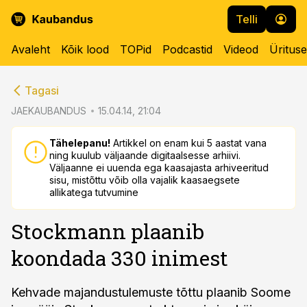
Telli
Avaleht
Kõik lood
TOPid
Podcastid
Videod
Üritus
cebook
cebook
Tagasi
Twitter)
Twitter)
JAEKAUBANDUS
15.04.14, 21:04
kedIn
kedIn
Tähelepanu!
Artikkel on enam kui 5 aastat vana
ning kuulub väljaande digitaalsesse arhiivi.
ail
ail
Väljaanne ei uuenda ega kaasajasta arhiveeritud
sisu, mistõttu võib olla vajalik kaasaegsete
k
k
allikatega tutvumine
Stockmann plaanib
koondada 330 inimest
Kehvade majandustulemuste tõttu plaanib Soome