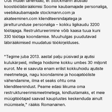
Uus mudel tähendab, et Stockmann alustab
koostööläbirääkimisi Soome kaubamajade personaliga,
veebikaubamajade stockmann.com ja
akateeminen.com klienditeenindajatega ja
järelturunduse personaliga – kokku ligikaudu 3200
töötajaga. Restruktureerimine võib kaasa tuua kuni
330 töötaja koondamise. Muuhulgas puudutavad
läbirääkimised muudatusi töökirjelduses.
"Tegime juba 2013. aastal palju püsivaid ja ajutisi
kulukärpeid, millega hoidsime kokku umbes 30 miljonit
eurot. Me ei saavuta enam erilist kokkuhoidu ajutiste
meetmetega, nagu koondamine ja hooajatööliste
vähendamine, ilma et seaks ohtu oma
klienditeenindust. Peame edasi liikuma oma
restruktureerimismeetmetega, kindlustamaks, et meie
müügitöötajad saavad kauplustes keskenduda ainult
müümisele," rääkis Romanainen.