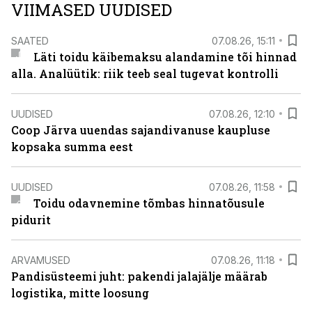
VIIMASED UUDISED
SAATED
07.08.26, 15:11
Läti toidu käibemaksu alandamine tõi hinnad
alla. Analüütik: riik teeb seal tugevat kontrolli
UUDISED
07.08.26, 12:10
Coop Järva uuendas sajandivanuse kaupluse
kopsaka summa eest
UUDISED
07.08.26, 11:58
Toidu odavnemine tõmbas hinnatõusule
pidurit
ARVAMUSED
07.08.26, 11:18
Pandisüsteemi juht: pakendi jalajälje määrab
logistika, mitte loosung