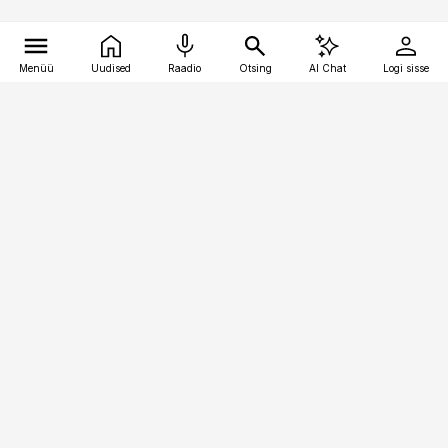
Menüü
Uudised
Raadio
Otsing
AI Chat
Logi sisse
Vana-Lõuna 39/1, 19094 Tallinn
(+372) 667 0111
kaubandus@kaubandus.ee
Telli
Reklaam
Firmast
Sisu kasutamisõigused
Ajakirjaniku
eetikakoodeks
Üldtingimused
Privaatsustingimused
Küpsiste poliitika
KKK