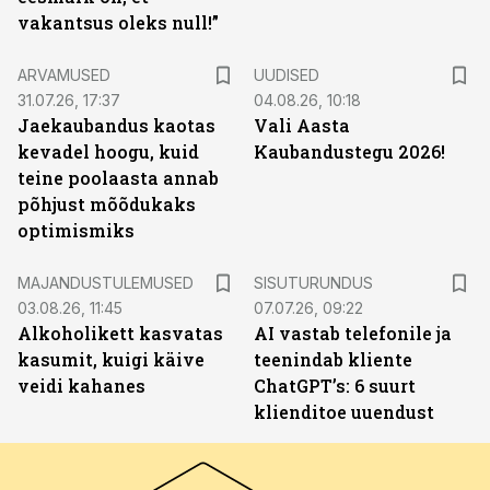
vakantsus oleks null!”
ARVAMUSED
UUDISED
31.07.26, 17:37
04.08.26, 10:18
Jaekaubandus kaotas
Vali Aasta
kevadel hoogu, kuid
Kaubandustegu 2026!
teine poolaasta annab
põhjust mõõdukaks
optimismiks
ST
MAJANDUSTULEMUSED
SISUTURUNDUS
03.08.26, 11:45
07.07.26, 09:22
Alkoholikett kasvatas
AI vastab telefonile ja
kasumit, kuigi käive
teenindab kliente
veidi kahanes
ChatGPT’s: 6 suurt
klienditoe uuendust