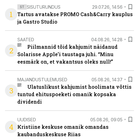
SISUTURUNDUS
29.07.26, 14:56
ST
1
Tartus avatakse PROMO Cash&Carry kauplus
ja Gastro Studio
SAATED
04.08.26, 14:28
Piilmannid tõid kahjumit näidanud
2
Solarisse Apple’i taustaga juhi. “Minu
eesmärk on, et vakantsus oleks null!”
MAJANDUSTULEMUSED
05.08.26, 14:37
Ulatuslikust kahjumist hoolimata võttis
3
tuntud ehituspoeketi omanik kopsaka
dividendi
UUDISED
05.08.26, 09:05
4
Kristiine keskuse omanik omandas
kaubanduskeskuse Riias