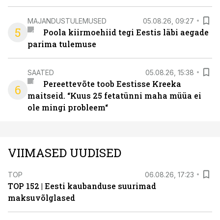
MAJANDUSTULEMUSED
05.08.26, 09:27
5
Poola kiirmoehiid tegi Eestis läbi aegade
parima tulemuse
SAATED
05.08.26, 15:38
Pereettevõte toob Eestisse Kreeka
6
maitseid. “Kuus 25 fetatünni maha müüa ei
ole mingi probleem“
VIIMASED UUDISED
TOP
06.08.26, 17:23
TOP 152 | Eesti kaubanduse suurimad
maksuvõlglased