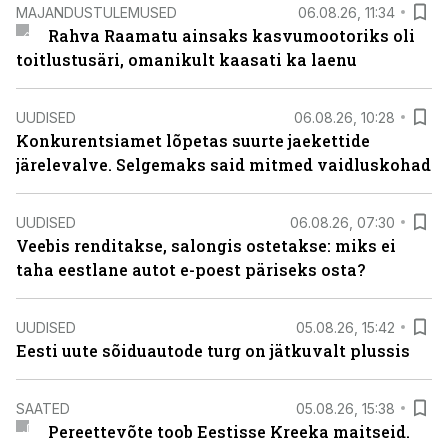
MAJANDUSTULEMUSED
06.08.26, 11:34
Rahva Raamatu ainsaks kasvumootoriks oli
toitlustusäri, omanikult kaasati ka laenu
UUDISED
06.08.26, 10:28
Konkurentsiamet lõpetas suurte jaekettide
järelevalve. Selgemaks said mitmed vaidluskohad
UUDISED
06.08.26, 07:30
Veebis renditakse, salongis ostetakse: miks ei
taha eestlane autot e-poest päriseks osta?
UUDISED
05.08.26, 15:42
Eesti uute sõiduautode turg on jätkuvalt plussis
SAATED
05.08.26, 15:38
Pereettevõte toob Eestisse Kreeka maitseid.