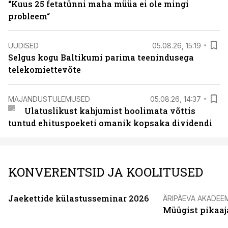
“Kuus 25 fetatünni maha müüa ei ole mingi
probleem“
UUDISED
05.08.26, 15:19
Selgus kogu Baltikumi parima teenindusega
telekomiettevõte
MAJANDUSTULEMUSED
05.08.26, 14:37
Ulatuslikust kahjumist hoolimata võttis
tuntud ehituspoeketi omanik kopsaka dividendi
KONVERENTSID JA KOOLITUSED
Jaekettide külastusseminar 2026
ÄRIPÄEVA AKADEE
Müügist pikaaj