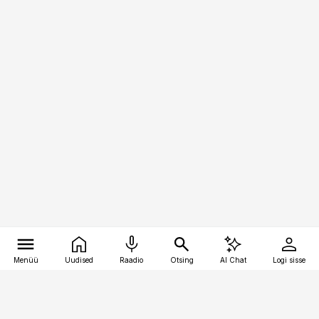
Menüü
Uudised
Raadio
Otsing
AI Chat
Logi sisse