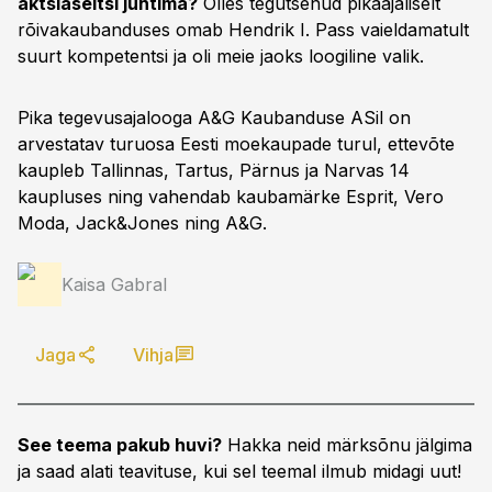
aktsiaseltsi juhtima?
Olles tegutsenud pikaajaliselt
rõivakaubanduses omab Hendrik I. Pass vaieldamatult
suurt kompetentsi ja oli meie jaoks loogiline valik.
Pika tegevusajalooga A&G Kaubanduse ASil on
arvestatav turuosa Eesti moekaupade turul, ettevõte
kaupleb Tallinnas, Tartus, Pärnus ja Narvas 14
kaupluses ning vahendab kaubamärke Esprit, Vero
Moda, Jack&Jones ning A&G.
Kaisa Gabral
Jaga
Vihja
See teema pakub huvi?
Hakka neid märksõnu jälgima
ja saad alati teavituse, kui sel teemal ilmub midagi uut!