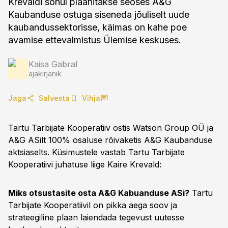
Krevaldi sõnul plaanitakse seoses A&G
Kaubanduse ostuga siseneda jõuliselt uude
kaubandussektorisse, käimas on kahe poe
avamise ettevalmistus Ülemise keskuses.
Kaisa Gabral
ajakirjanik
Jaga
Salvesta
Vihja
Tartu Tarbijate Kooperatiiv ostis Watson Group OÜ ja
A&G ASilt 100% osaluse rõivaketis A&G Kaubanduse
aktsiaselts. Küsimustele vastab Tartu Tarbijate
Kooperatiivi juhatuse liige Kaire Krevald:
Miks otsustasite osta A&G Kabuanduse ASi?
Tartu
Tarbijate Kooperatiivil on pikka aega soov ja
strateegiline plaan laiendada tegevust uutesse