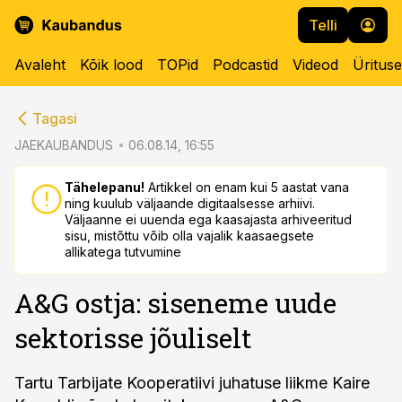
Telli
Avaleht
Kõik lood
TOPid
Podcastid
Videod
Üritus
cebook
cebook
Tagasi
Twitter)
Twitter)
JAEKAUBANDUS
06.08.14, 16:55
kedIn
kedIn
Tähelepanu!
Artikkel on enam kui 5 aastat vana
ning kuulub väljaande digitaalsesse arhiivi.
ail
ail
Väljaanne ei uuenda ega kaasajasta arhiveeritud
sisu, mistõttu võib olla vajalik kaasaegsete
k
k
allikatega tutvumine
A&G ostja: siseneme uude
sektorisse jõuliselt
Tartu Tarbijate Kooperatiivi juhatuse liikme Kaire