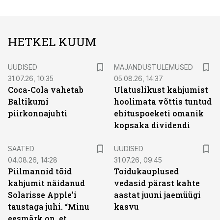
HETKEL KUUM
UUDISED
MAJANDUSTULEMUSED
31.07.26, 10:35
05.08.26, 14:37
Coca-Cola vahetab
Ulatuslikust kahjumist
Baltikumi
hoolimata võttis tuntud
piirkonnajuhti
ehituspoeketi omanik
kopsaka dividendi
SAATED
UUDISED
04.08.26, 14:28
31.07.26, 09:45
Piilmannid tõid
Toidukauplused
kahjumit näidanud
vedasid pärast kahte
Solarisse Apple’i
aastat juuni jaemüügi
taustaga juhi. “Minu
kasvu
eesmärk on, et