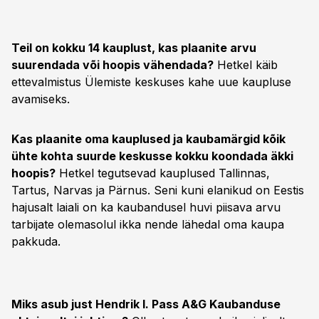
Teil on kokku 14 kauplust, kas plaanite arvu
suurendada või hoopis vähendada?
Hetkel käib
ettevalmistus Ülemiste keskuses kahe uue kaupluse
avamiseks.
Kas plaanite oma kauplused ja kaubamärgid kõik
ühte kohta suurde keskusse kokku koondada äkki
hoopis?
Hetkel tegutsevad kauplused Tallinnas,
Tartus, Narvas ja Pärnus. Seni kuni elanikud on Eestis
hajusalt laiali on ka kaubandusel huvi piisava arvu
tarbijate olemasolul ikka nende lähedal oma kaupa
pakkuda.
Miks asub just Hendrik I. Pass A&G Kaubanduse