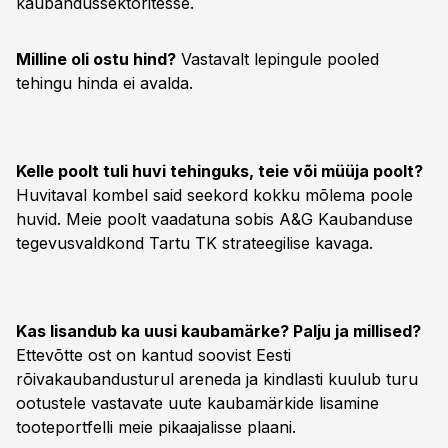
kaubandussektoritesse.
Milline oli ostu hind?
Vastavalt lepingule pooled
tehingu hinda ei avalda.
Kelle poolt tuli huvi tehinguks, teie või müüja poolt?
Huvitaval kombel said seekord kokku mõlema poole
huvid. Meie poolt vaadatuna sobis A&G Kaubanduse
tegevusvaldkond Tartu TK strateegilise kavaga.
Kas lisandub ka uusi kaubamärke? Palju ja millised?
Ettevõtte ost on kantud soovist Eesti
rõivakaubandusturul areneda ja kindlasti kuulub turu
ootustele vastavate uute kaubamärkide lisamine
tooteportfelli meie pikaajalisse plaani.