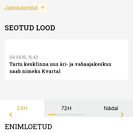
Jaekaubandus
SEOTUD LOOD
04.04.16, 15:43
Tartu kesklinna uus äri- ja vabaajakeskus
saab nimeks Kvartal
24H
72H
Nädal
ENIMLOETUD