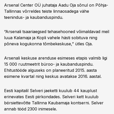
Arsenal Center OÜ juhataja Aadu Oja sõnul on Põhja-
Tallinnas võrreldes teiste linnaosadega vähe
teenindus- ja kaubanduspindu.
“Arsenali tsaariaegsed tehasehooned võimaldavad meil
luua Kalamaja ja Kopli vahele hästi sobituva ning
põneva kogukonna tõmbekeskuse,” ütles Oja.
Arsenali keskuse arenduse esimeses etapis valmib ligi
15 000 ruutmeetrit büroo- ja kaubanduspindu.
Ehitustööde alguseks on planeeritud 2015. aasta
esimene kvartal ning keskus avatakse 2016. aastal.
Eesti kapitalil Selveri jaeketti kuulub 44 kauplust
erinevates Eesti piirkondades. Selveri kett kuulub
börsiettevõtte Tallinna Kaubamaja kontserni. Selver
annab tööd 2300 inimesele.