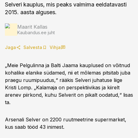
Selveri kauplus, mis peaks valmima eeldatavasti
2015. aasta alguses.
Maarit Kallas
Kaubandus.ee juht
Jaga
Salvesta
Vihja
„Meie Pelgulinna ja Balti Jaama kauplused on võitnud
kohalike elanike südamed, nii et mõlemas pitsitab juba
praegu ruumipuudus,“ rääkis Selveri juhatuse liige
Kristi Lomp. „Kalamaja on perspektiivikas ja kiirelt
arenev piirkond, kuhu Selverit on pikalt oodatud,“ lisas
ta.
Arsenali Selver on 2200 ruutmeetrine supermarket,
kus saab tööd 43 inimest.