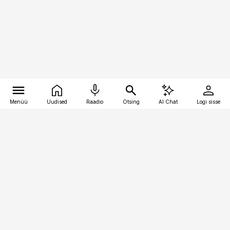
Menüü
Uudised
Raadio
Otsing
AI Chat
Logi sisse
Vana-Lõuna 39/1, 19094 Tallinn
(+372) 667 0111
kaubandus@kaubandus.ee
Telli
Reklaam
Firmast