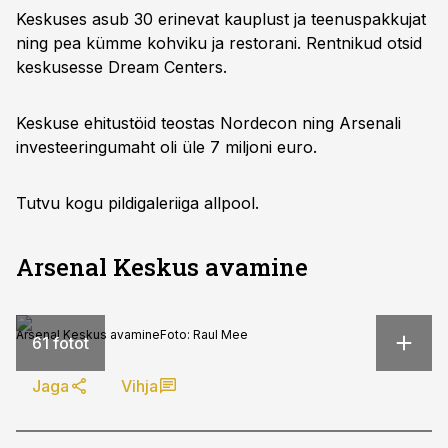
Keskuses asub 30 erinevat kauplust ja teenuspakkujat
ning pea kümme kohviku ja restorani. Rentnikud otsid
keskusesse Dream Centers.
Keskuse ehitustöid teostas Nordecon ning Arsenali
investeeringumaht oli üle 7 miljoni euro.
Tutvu kogu pildigaleriiga allpool.
Arsenal Keskus avamine
Arsenal Keskus avamine
Foto:
Raul Mee
61 fotot
Jaga
Vihja