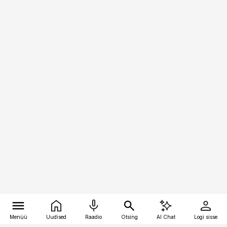
Menüü
Uudised
Raadio
Otsing
AI Chat
Logi sisse