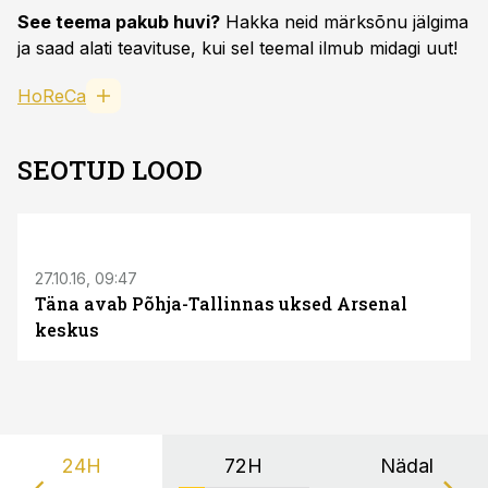
See teema pakub huvi?
Hakka neid märksõnu jälgima
ja saad alati teavituse, kui sel teemal ilmub midagi uut!
HoReCa
SEOTUD LOOD
27.10.16, 09:47
Täna avab Põhja-Tallinnas uksed Arsenal
keskus
24H
72H
Nädal