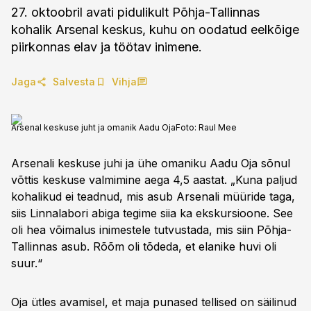
27. oktoobril avati pidulikult Põhja-Tallinnas
kohalik Arsenal keskus, kuhu on oodatud eelkõige
piirkonnas elav ja töötav inimene.
Jaga
Salvesta
Vihja
Arsenal keskuse juht ja omanik Aadu Oja
Foto:
Raul Mee
Arsenali keskuse juhi ja ühe omaniku Aadu Oja sõnul
võttis keskuse valmimine aega 4,5 aastat. „Kuna paljud
kohalikud ei teadnud, mis asub Arsenali müüride taga,
siis Linnalabori abiga tegime siia ka ekskursioone. See
oli hea võimalus inimestele tutvustada, mis siin Põhja-
Tallinnas asub. Rõõm oli tõdeda, et elanike huvi oli
suur.“
Oja ütles avamisel, et maja punased tellised on säilinud