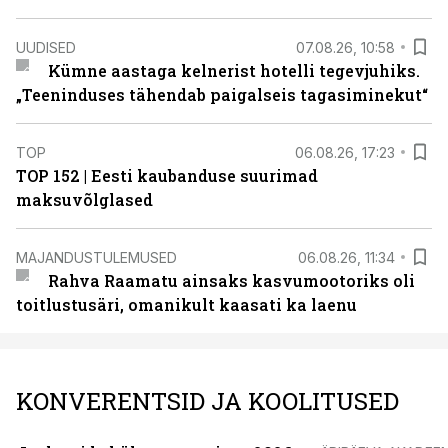
UUDISED
07.08.26, 10:58
Kümne aastaga kelnerist hotelli tegevjuhiks.
„Teeninduses tähendab paigalseis tagasiminekut“
TOP
06.08.26, 17:23
TOP 152 | Eesti kaubanduse suurimad
maksuvõlglased
MAJANDUSTULEMUSED
06.08.26, 11:34
Rahva Raamatu ainsaks kasvumootoriks oli
toitlustusäri, omanikult kaasati ka laenu
KONVERENTSID JA KOOLITUSED