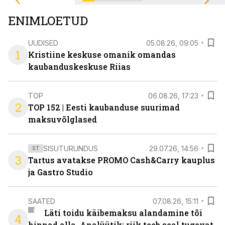
ENIMLOETUD
UUDISED
05.08.26, 09:05
1
Kristiine keskuse omanik omandas
kaubanduskeskuse Riias
TOP
06.08.26, 17:23
2
TOP 152 | Eesti kaubanduse suurimad
maksuvõlglased
SISUTURUNDUS
29.07.26, 14:56
ST
3
Tartus avatakse PROMO Cash&Carry kauplus
ja Gastro Studio
SAATED
07.08.26, 15:11
Läti toidu käibemaksu alandamine tõi
4
hinnad alla. Analüütik: riik teeb seal tugevat