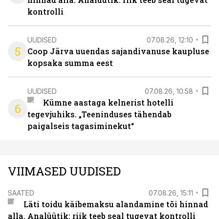
kontrolli
UUDISED
07.08.26, 12:10
5
Coop Järva uuendas sajandivanuse kaupluse
kopsaka summa eest
UUDISED
07.08.26, 10:58
Kümne aastaga kelnerist hotelli
6
tegevjuhiks. „Teeninduses tähendab
paigalseis tagasiminekut“
VIIMASED UUDISED
SAATED
07.08.26, 15:11
Läti toidu käibemaksu alandamine tõi hinnad
alla. Analüütik: riik teeb seal tugevat kontrolli