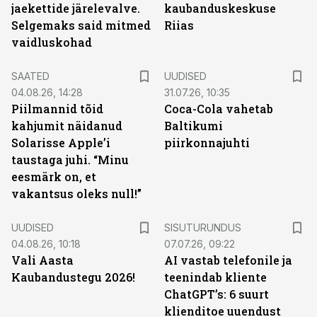
jaekettide järelevalve.
kaubanduskeskuse
Selgemaks said mitmed
Riias
vaidluskohad
SAATED
UUDISED
04.08.26, 14:28
31.07.26, 10:35
Piilmannid tõid
Coca-Cola vahetab
kahjumit näidanud
Baltikumi
Solarisse Apple’i
piirkonnajuhti
taustaga juhi. “Minu
eesmärk on, et
vakantsus oleks null!”
ST
UUDISED
SISUTURUNDUS
04.08.26, 10:18
07.07.26, 09:22
Vali Aasta
AI vastab telefonile ja
Kaubandustegu 2026!
teenindab kliente
ChatGPT’s: 6 suurt
klienditoe uuendust