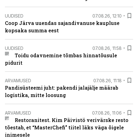
UUDISED
07.08.26, 12:10
Coop Järva uuendas sajandivanuse kaupluse
kopsaka summa eest
UUDISED
07.08.26, 11:58
Toidu odavnemine tõmbas hinnatõusule
pidurit
ARVAMUSED
07.08.26, 11:18
Pandisüsteemi juht: pakendi jalajälje määrab
logistika, mitte loosung
ARVAMUSED
07.08.26, 11:06
Restoranitest. Kim Päivistö verivärske resto
tõestab, et “MasterChefi” tiitel läks väga õigele
inimesele