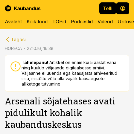
Telli
Avaleht
Kõik lood
TOPid
Podcastid
Videod
Üritus
cebook
cebook
Tagasi
Twitter)
Twitter)
HORECA
27.10.16, 16:38
kedIn
kedIn
Tähelepanu!
Artikkel on enam kui 5 aastat vana
ning kuulub väljaande digitaalsesse arhiivi.
ail
ail
Väljaanne ei uuenda ega kaasajasta arhiveeritud
sisu, mistõttu võib olla vajalik kaasaegsete
k
k
allikatega tutvumine
Arsenali sõjatehases avati
pidulikult kohalik
kaubanduskeskus