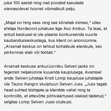
juba 100 aastat ning nad püüdsid kasutada
olemasolevat hoonet võimalikult palju.
„Majal on hing sees ning see kõnetab inimesi,“ ütles
ehitaja Nordeconi juhatuse liige Avo Ambur. Ta lisas, et
antud keskusel ei ole plaanis konkureerida suurte
kaubanduskeskustega, kus klient on anonüümne.
„Arsenali keskus on tehtud kohalikule elanikule, kes
piirkonnas elab või töötab.“
Arsenali keskuse ankurüürniku Selveri jaoks on
tegemist neljakümne kuuenda kauplusega. Avamisel
andis Selveri juhataja Kristi Lomp kaupluse juhatajale
üle Tauno Kangro skulptuuri Selveri Juss. „Juss tagab
head suhted töötajate ja klientide vahel ning ta
kontrollib, et ettevõtte põhiväärtused oleksid täidetud,“
selgitas Lomp Selveri Jussi olulisust.