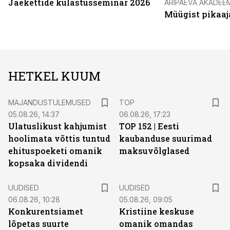
Jaekettide külastusseminar 2026
ÄRIPÄEVA AKADEE
Müügist pikaaj
HETKEL KUUM
MAJANDUSTULEMUSED
TOP
05.08.26, 14:37
06.08.26, 17:23
Ulatuslikust kahjumist
TOP 152 | Eesti
hoolimata võttis tuntud
kaubanduse suurimad
ehituspoeketi omanik
maksuvõlglased
kopsaka dividendi
UUDISED
UUDISED
06.08.26, 10:28
05.08.26, 09:05
Konkurentsiamet
Kristiine keskuse
lõpetas suurte
omanik omandas