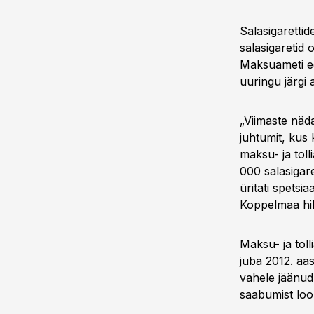
Salasigarettid
salasigaretid 
Maksuameti ee
uuringu järgi 
„Viimaste näd
juhtumit, kus 
maksu- ja toll
000 salasigare
üritati spetsi
Koppelmaa hilj
Maksu- ja toll
juba 2012. aas
vahele jäänud 
saabumist loob