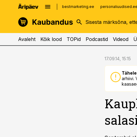
bestmarketing.ee
personaliuudised.e
kinnisvarauudised.ee
imelineajalugu.ee
logistikauudised.ee
imelineteadus.ee
Avaleht
Kõik lood
TOPid
Podcastid
Videod
Ü
cebook
cebook
17.09.14, 15:15
Twitter)
Twitter)
Tähele
kedIn
kedIn
arhiivi
kaasaeg
ail
ail
Kaupl
k
k
salas