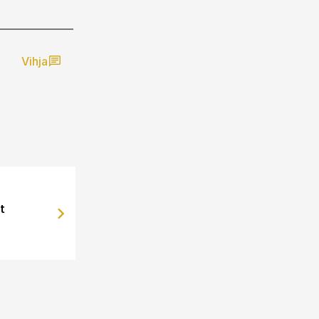
Vihja
t