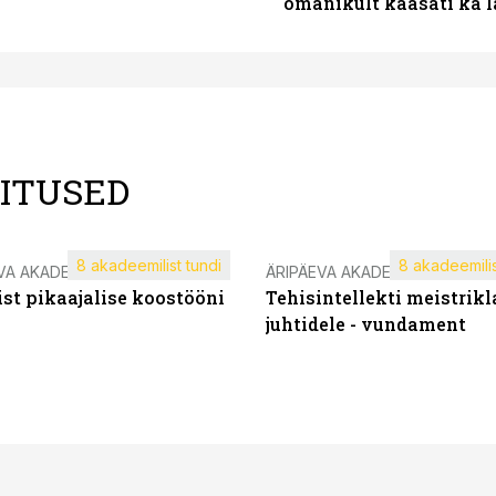
omanikult kaasati ka 
LITUSED
8 akadeemilist tundi
8 akadeemilis
VA AKADEEMIA
ÄRIPÄEVA AKADEEMIA
st pikaajalise koostööni
Tehisintellekti meistrikl
juhtidele - vundament