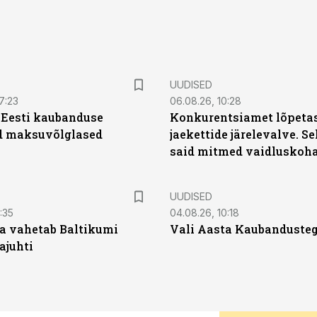
UUDISED
7:23
06.08.26, 10:28
| Eesti kaubanduse
Konkurentsiamet lõpetas
d maksuvõlglased
jaekettide järelevalve. 
said mitmed vaidluskoh
UUDISED
:35
04.08.26, 10:18
a vahetab Baltikumi
Vali Aasta Kaubandusteg
ajuhti