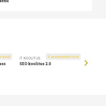
laenu
t tundi
6 akadeemilist tundi
Müügijuh
IT KOOLITUS
ass
SEO koolitus 2.0