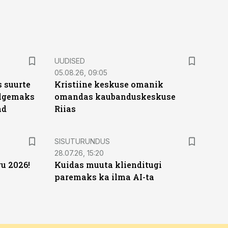
UUDISED
05.08.26, 09:05
 suurte
Kristiine keskuse omanik
Selgemaks
omandas kaubanduskeskuse
ad
Riias
ST
SISUTURUNDUS
28.07.26, 15:20
u 2026!
Kuidas muuta klienditugi
paremaks ka ilma AI-ta