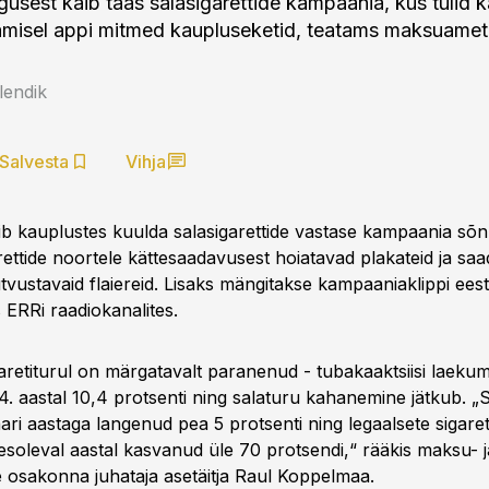
usest käib taas salasigarettide kampaania, kus tulid ka
amisel appi mitmed kaupluseketid, teatams maksuamet
lendik
Salvesta
Vihja
õib kauplustes kuulda salasigarettide vastase kampaania sõ
rettide noortele kättesaadavusest hoiatavad plakateid ja saa
vustavaid flaiereid. Lisaks mängitakse kampaaniaklippi eesti
 ERRi raadiokanalites.
garetiturul on märgatavalt paranenud - tubakaaktsiisi laeku
. aastal 10,4 protsenti ning salaturu kahanemine jätkub. „S
ari aastaga langenud pea 5 protsenti ning legaalsete sigare
soleval aastal kasvanud üle 70 protsendi,“ rääkis maksu- ja
se osakonna juhataja asetäitja Raul Koppelmaa.