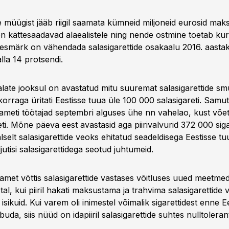
e müügist jääb riigil saamata kümneid miljoneid eurosid mak
on kättesaadavad alaealistele ning nende ostmine toetab kur
smärk on vähendada salasigarettide osakaalu 2016. aastak
alla 14 protsendi.
alate jooksul on avastatud mitu suuremat salasigarettide s
korraga üritati Eestisse tuua üle 100 000 salasigareti. Samuti 
iameti töötajad septembri alguses ühe nn vahelao, kust võet
ti. Mõne päeva eest avastasid aga piirivalvurid 372 000 siga
aalselt salasigarettide veoks ehitatud seadeldisega Eestisse tu
utisi salasigarettidega seotud juhtumeid.
iamet võttis salasigarettide vastases võitluses uued meetme
tal, kui piiril hakati maksustama ja trahvima salasigarettide
isikuid. Kui varem oli inimestel võimalik sigarettidest enne E
uda, siis nüüd on idapiiril salasigarettide suhtes nulltoleran