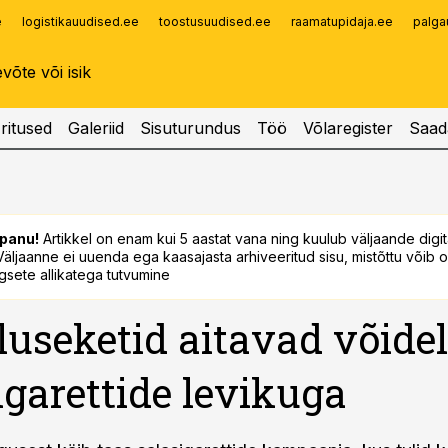
e
logistikauudised.ee
toostusuudised.ee
raamatupidaja.ee
palga
Infopank
Radar
ritused
Galeriid
Sisuturundus
Töö
Võlaregister
Saad
panu!
Artikkel on enam kui 5 aastat vana ning kuulub väljaande digi
. Väljaanne ei uuenda ega kaasajasta arhiveeritud sisu, mistõttu võib ol
sete allikatega tutvumine
useketid aitavad võide
igarettide levikuga