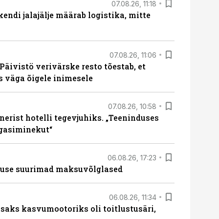
07.08.26, 11:18
endi jalajälje määrab logistika, mitte
07.08.26, 11:06
Päivistö verivärske resto tõestab, et
ks väga õigele inimesele
07.08.26, 10:58
erist hotelli tegevjuhiks. „Teeninduses
agasiminekut“
06.08.26, 17:23
nduse suurimad maksuvõlglased
06.08.26, 11:34
aks kasvumootoriks oli toitlustusäri,