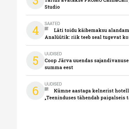
Studio
SAATED
4
Läti toidu käibemaksu alandami
Analüütik: riik teeb seal tugevat ko
UUDISED
5
Coop Järva uuendas sajandivanuse
summa eest
UUDISED
6
Kümne aastaga kelnerist hotell
„Teeninduses tähendab paigalseis 