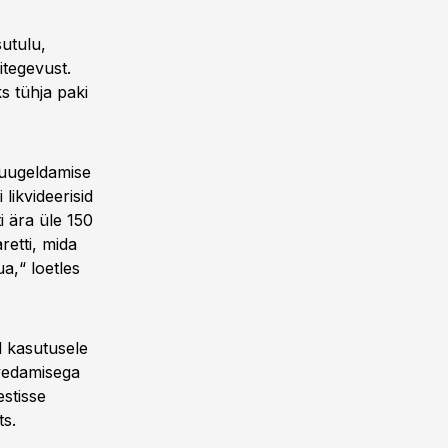
sutulu,
itegevust.
s tühja paki
muugeldamise
likvideerisid
i ära üle 150
retti, mida
ua,“ loetles
d kasutusele
 vedamisega
estisse
ts.