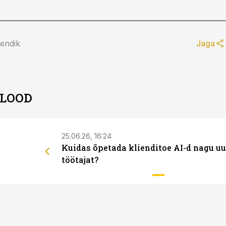
lendik
Jaga
 LOOD
25.06.26, 16:24
Kuidas õpetada klienditoe AI-d nagu uu
töötajat?