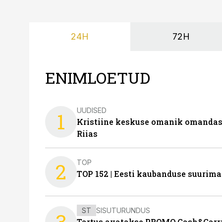
24H
72H
ENIMLOETUD
UUDISED
1
Kristiine keskuse omanik omanda
Riias
TOP
2
TOP 152 | Eesti kaubanduse suurim
ST
SISUTURUNDUS
3
Tartus avatakse PROMO Cash&Carry