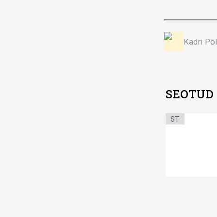
Kadri Põ
SEOTUD
ST