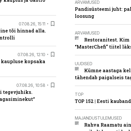
ARVAMUSED
Pandisüsteemi juht: pak
loosung
07.08.26, 15:11
ne tõi hinnad alla.
ARVAMUSED
ntrolli
Restoranitest. Kim 
“MasterChefi” tiitel lä
07.08.26, 12:10
 kaupluse kopsaka
UUDISED
Kümne aastaga keln
tähendab paigalseis t
07.08.26, 10:58
i tegevjuhiks.
TOP
tagasiminekut“
TOP 152 | Eesti kauba
MAJANDUSTULEMUSED
Rahva Raamatu ains