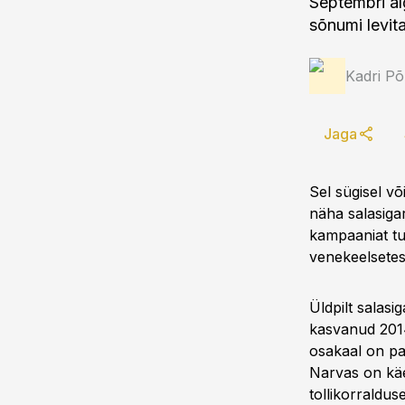
Septembri alg
sõnumi levit
Kadri Põ
Jaga
Sel sügisel v
näha salasiga
kampaaniat tut
venekeelsetes
Üldpilt salasi
kasvanud 2014
osakaal on pa
Narvas on käe
tollikorraldu