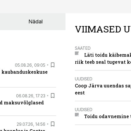
Nädal
VIIMASED U
SAATED
Läti toidu käibema
riik teeb seal tugevat k
05.08.26, 09:05
s kaubanduskeskuse
UUDISED
Coop Järva uuendas s
eest
06.08.26, 17:23
ad maksuvõlglased
UUDISED
Toidu odavnemine 
29.07.26, 14:56
 kauplus ja Gastro