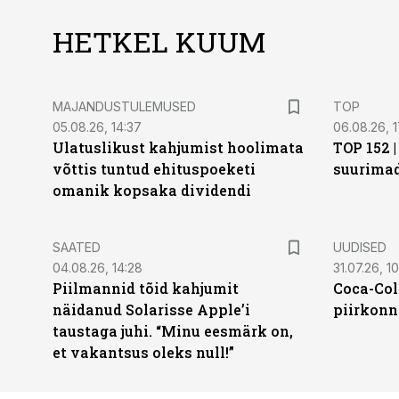
HETKEL KUUM
MAJANDUSTULEMUSED
TOP
05.08.26, 14:37
06.08.26, 1
Ulatuslikust kahjumist hoolimata
TOP 152 
võttis tuntud ehituspoeketi
suurima
omanik kopsaka dividendi
SAATED
UUDISED
04.08.26, 14:28
31.07.26, 10
Piilmannid tõid kahjumit
Coca-Col
näidanud Solarisse Apple’i
piirkonn
taustaga juhi. “Minu eesmärk on,
et vakantsus oleks null!”