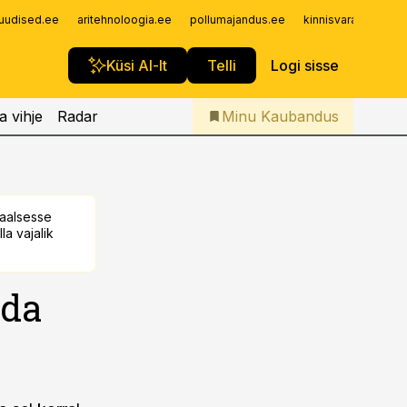
Iseteenindus
uudised.ee
aritehnoloogia.ee
pollumajandus.ee
kinnisvarauudised.
Telli Kaubandus
Küsi AI-lt
Telli
Logi sisse
a vihje
Radar
Minu Kaubandus
taalsesse
la vajalik
lda