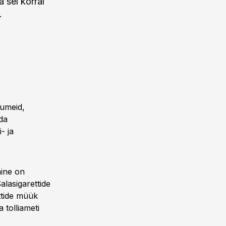
 sel korral
.
numeid,
da
- ja
mine on
alasigarettide
ttide müük
 tolliameti