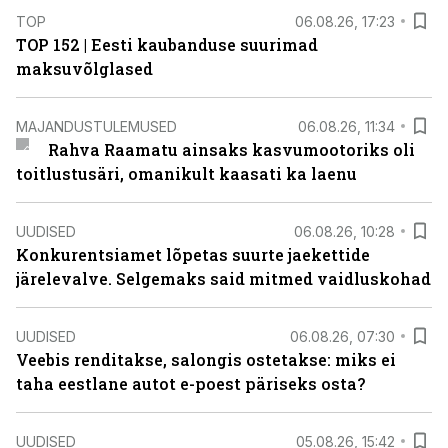
TOP
06.08.26, 17:23
TOP 152 | Eesti kaubanduse suurimad
maksuvõlglased
MAJANDUSTULEMUSED
06.08.26, 11:34
Rahva Raamatu ainsaks kasvumootoriks oli
toitlustusäri, omanikult kaasati ka laenu
UUDISED
06.08.26, 10:28
Konkurentsiamet lõpetas suurte jaekettide
järelevalve. Selgemaks said mitmed vaidluskohad
UUDISED
06.08.26, 07:30
Veebis renditakse, salongis ostetakse: miks ei
taha eestlane autot e-poest päriseks osta?
UUDISED
05.08.26, 15:42