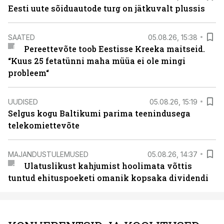
Eesti uute sõiduautode turg on jätkuvalt plussis
SAATED
05.08.26, 15:38
Pereettevõte toob Eestisse Kreeka maitseid.
“Kuus 25 fetatünni maha müüa ei ole mingi
probleem“
UUDISED
05.08.26, 15:19
Selgus kogu Baltikumi parima teenindusega
telekomiettevõte
MAJANDUSTULEMUSED
05.08.26, 14:37
Ulatuslikust kahjumist hoolimata võttis
tuntud ehituspoeketi omanik kopsaka dividendi