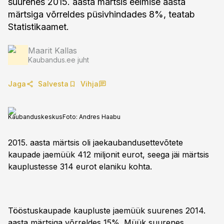
suurenes 2015. aasta märtsis eelmise aasta
märtsiga võrreldes püsivhindades 8%, teatab
Statistikaamet.
Maarit Kallas
Kaubandus.ee juht
Jaga
Salvesta
Vihja
Kaubanduskeskus
Foto:
Andres Haabu
2015. aasta märtsis oli jaekaubandusettevõtete
kaupade jaemüük 412 miljonit eurot, seega jäi märtsis
kauplustesse 314 eurot elaniku kohta.
Tööstuskaupade kaupluste jaemüük suurenes 2014.
aasta märtsiga võrreldes 15%. Müük suurenes