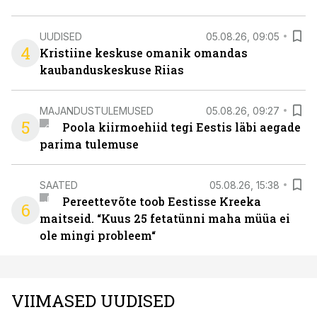
UUDISED
05.08.26, 09:05
4
Kristiine keskuse omanik omandas
kaubanduskeskuse Riias
MAJANDUSTULEMUSED
05.08.26, 09:27
5
Poola kiirmoehiid tegi Eestis läbi aegade
parima tulemuse
SAATED
05.08.26, 15:38
Pereettevõte toob Eestisse Kreeka
6
maitseid. “Kuus 25 fetatünni maha müüa ei
ole mingi probleem“
VIIMASED UUDISED