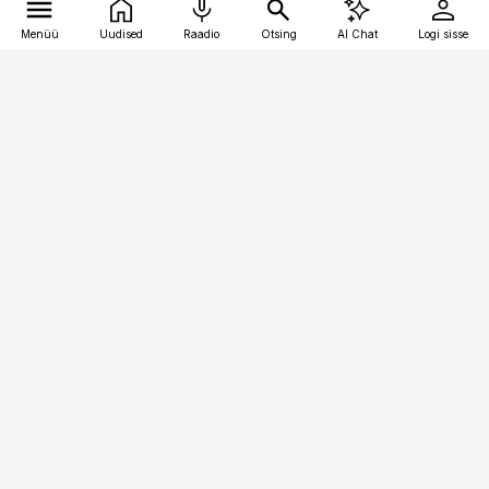
Menüü
Uudised
Raadio
Otsing
AI Chat
Logi sisse
Vana-Lõuna 39/1, 19094 Tallinn
(+372) 667 0111
kaubandus@kaubandus.ee
Telli
Reklaam
Firmast
Sisu kasutamisõigused
Ajakirjaniku
eetikakoodeks
Üldtingimused
Privaatsustingimused
Küpsiste poliitika
KKK
Eesti Meediaettevõtete
Eelistuste haldamine
Liit