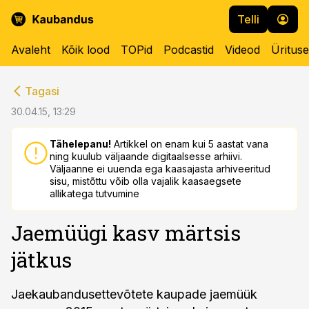
Telli
Avaleht
Kõik lood
TOPid
Podcastid
Videod
Üritus
cebook
cebook
Tagasi
Twitter)
Twitter)
30.04.15, 13:29
kedIn
kedIn
Tähelepanu!
Artikkel on enam kui 5 aastat vana
ning kuulub väljaande digitaalsesse arhiivi.
ail
ail
Väljaanne ei uuenda ega kaasajasta arhiveeritud
sisu, mistõttu võib olla vajalik kaasaegsete
k
k
allikatega tutvumine
Jaemüügi kasv märtsis
jätkus
Jaekaubandusettevõtete kaupade jaemüük