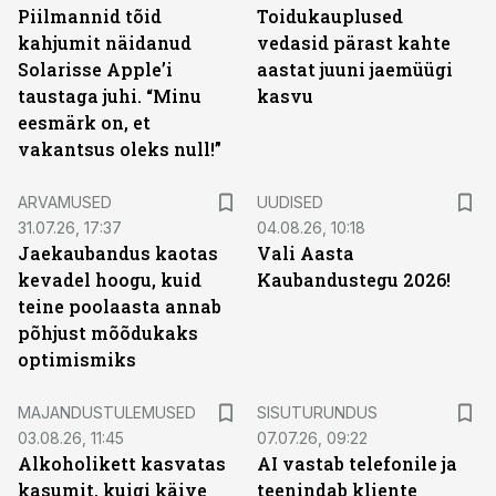
Piilmannid tõid
Toidukauplused
kahjumit näidanud
vedasid pärast kahte
Solarisse Apple’i
aastat juuni jaemüügi
taustaga juhi. “Minu
kasvu
eesmärk on, et
vakantsus oleks null!”
ARVAMUSED
UUDISED
31.07.26, 17:37
04.08.26, 10:18
Jaekaubandus kaotas
Vali Aasta
kevadel hoogu, kuid
Kaubandustegu 2026!
teine poolaasta annab
põhjust mõõdukaks
optimismiks
ST
MAJANDUSTULEMUSED
SISUTURUNDUS
03.08.26, 11:45
07.07.26, 09:22
Alkoholikett kasvatas
AI vastab telefonile ja
kasumit, kuigi käive
teenindab kliente