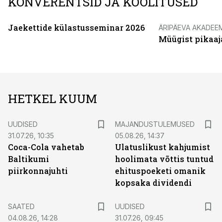
KONVERENTSID JA KOOLITUSED
Jaekettide külastusseminar 2026
ÄRIPÄEVA AKADEE
Müügist pikaaj
HETKEL KUUM
UUDISED
MAJANDUSTULEMUSED
31.07.26, 10:35
05.08.26, 14:37
Coca-Cola vahetab
Ulatuslikust kahjumist
Baltikumi
hoolimata võttis tuntud
piirkonnajuhti
ehituspoeketi omanik
kopsaka dividendi
SAATED
UUDISED
04.08.26, 14:28
31.07.26, 09:45