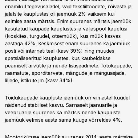
enamikul tegevusaladel, vaid tekstiiltoodete, rõivaste ja
jalatsite kauplustes oli jaemüük 2% väiksem kui
eelmise aasta märtsis. Enim suurenes märtsis jaemüük
kasutatud kaupade kauplustes ja väljaspool kauplusi
(kioskites, turgudel, otsemüük), kus müük kasvas
aastaga 42%. Keskmisest enam suurenes ka jaemüük
posti või interneti teel (kasv 39%) ning muudes
spetsialiseeritud kauplustes, kus kaubeldakse
peamiselt arvutite ja nende lisaseadmete, fotokaupade,
raamatute, sporditarvete, mängude ja mänguasjade,
lillede, istikute jm (kasv 34%).
Toidukaupade kaupluste jaemüük on viimastel kuudel
näidanud stabiilset kasvu. Sarnaselt jaanuarile ja
veebruarile suurenes ka märtsis nende kaupluste
jaemüük eelmise aasta sama kuuga võrreldes 4%.
Mootorikütuse jaemüük suurenes 2014. aasta märtsiga