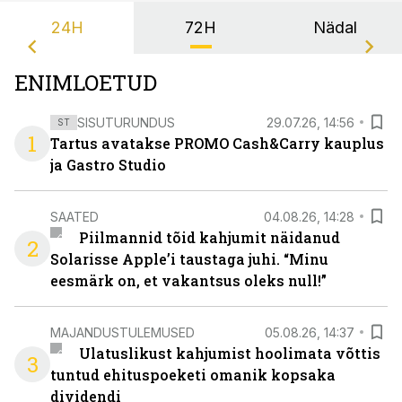
24H
72H
Nädal
ENIMLOETUD
SISUTURUNDUS
29.07.26, 14:56
ST
1
Tartus avatakse PROMO Cash&Carry kauplus
ja Gastro Studio
SAATED
04.08.26, 14:28
Piilmannid tõid kahjumit näidanud
2
Solarisse Apple’i taustaga juhi. “Minu
eesmärk on, et vakantsus oleks null!”
MAJANDUSTULEMUSED
05.08.26, 14:37
Ulatuslikust kahjumist hoolimata võttis
3
tuntud ehituspoeketi omanik kopsaka
dividendi