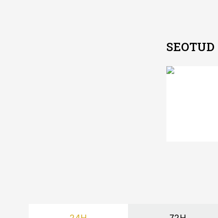
SEOTUD
24H
72H