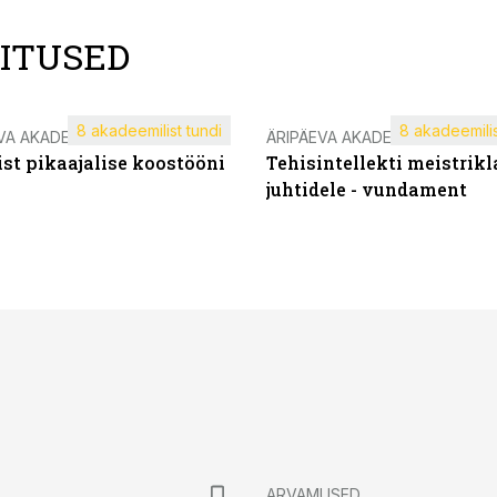
LITUSED
8 akadeemilist tundi
8 akadeemilis
VA AKADEEMIA
ÄRIPÄEVA AKADEEMIA
st pikaajalise koostööni
Tehisintellekti meistrikl
juhtidele - vundament
ARVAMUSED