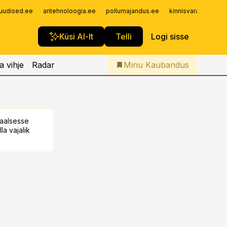
Iseteenindus
uudised.ee
aritehnoloogia.ee
pollumajandus.ee
kinnisvarauudised.
Telli Kaubandus
Küsi AI-lt
Telli
Logi sisse
a vihje
Radar
Minu Kaubandus
taalsesse
la vajalik