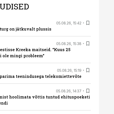
UDISED
05.08.26, 15:42
turg on jätkuvalt plussis
05.08.26, 15:38
estisse Kreeka maitseid. “Kuus 25
 ole mingi probleem“
05.08.26, 15:19
 parima teenindusega telekomiettevõte
05.08.26, 14:37
mist hoolimata võttis tuntud ehituspoeketi
endi