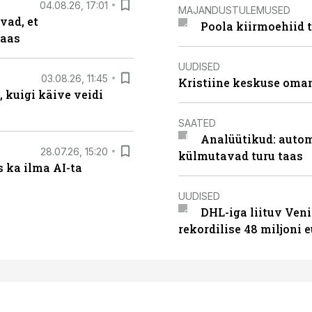
04.08.26, 17:01
MAJANDUSTULEMUSED
vad, et
Poola kiirmoehiid 
taas
UUDISED
03.08.26, 11:45
Kristiine keskuse oma
 kuigi käive veidi
SAATED
Analüütikud: auto
28.07.26, 15:20
külmutavad turu taas
 ka ilma AI-ta
UUDISED
DHL-iga liituv Ven
rekordilise 48 miljoni 