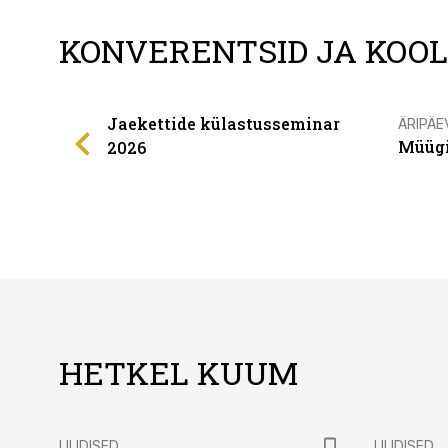
KONVERENTSID JA KOO
Jaekettide külastusseminar
ÄRIPÄE
Müügi
2026
HETKEL KUUM
UUDISED
UUDISED