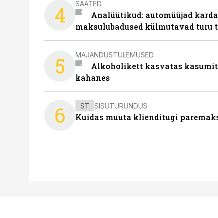
SAATED
4
Analüütikud: automüüjad karda
maksulubadused külmutavad turu 
MAJANDUSTULEMUSED
5
Alkoholikett kasvatas kasumit,
kahanes
ST
SISUTURUNDUS
6
Kuidas muuta klienditugi paremaks