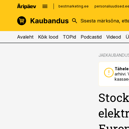
bestmarketing.ee
personaliuudised.e
kinnisvarauudised.ee
imelineajalugu.ee
logistikauudised.ee
imelineteadus.ee
Avaleht
Kõik lood
TOPid
Podcastid
Videod
Ü
cebook
cebook
JAEKAUBANDU
Twitter)
Twitter)
Tähele
kedIn
kedIn
arhiivi
kaasaeg
ail
ail
Stoc
k
k
elek
Euron