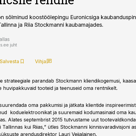
n sõlminud koostöölepingu Euronicsiga kaubanduspi
Tallinna ja Riia Stockmanni kaubamajades.
allas
.ee juht
Salvesta
Vihja
le strateegiale parandab Stockmann kliendikogemusi, kaas
 huvipakkuvaid tooteid ja teenuseid oma rentnikelt.
urendada oma pakkumisi ja jätkata klientide inspireerimist.
ud koduelektroonikat ja suuremaid kodumasinaid oma ka
Riias. Alates septembrist 2015 tutvustame uut tootevaldkond
i Tallinnas kui Riias,” ütles Stockmanni kinnisvaradivisjoni a
süksuste arendusdirektor Lauri Veijalainen.