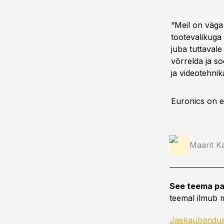
“Meil on väga
tootevalikuga
juba tuttavale
võrrelda ja so
ja videotehnik
Euronics on e
Maarit Ka
See teema pa
teemal ilmub m
Jaekaubandu