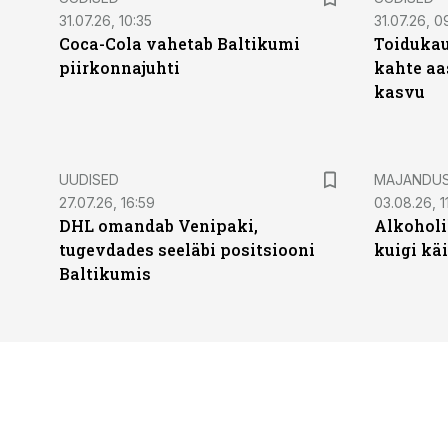
31.07.26, 10:35
31.07.26, 0
Coca-Cola vahetab Baltikumi
Toidukau
piirkonnajuhti
kahte aa
kasvu
UUDISED
MAJANDU
27.07.26, 16:59
03.08.26, 1
DHL omandab Venipaki,
Alkoholi
tugevdades seeläbi positsiooni
kuigi kä
Baltikumis