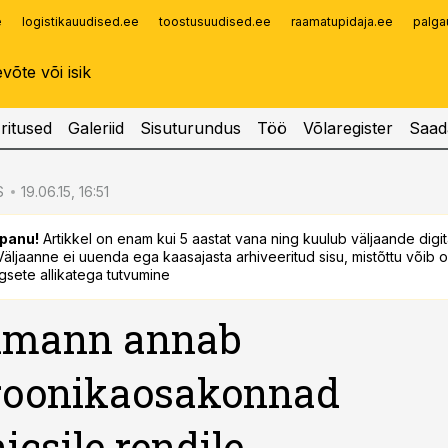
e
logistikauudised.ee
toostusuudised.ee
raamatupidaja.ee
palga
Infopank
Radar
ritused
Galeriid
Sisuturundus
Töö
Võlaregister
Saad
S
19.06.15, 16:51
panu!
Artikkel on enam kui 5 aastat vana ning kuulub väljaande digi
. Väljaanne ei uuenda ega kaasajasta arhiveeritud sisu, mistõttu võib ol
sete allikatega tutvumine
kmann annab
troonikaosakonnad
icsile rendile