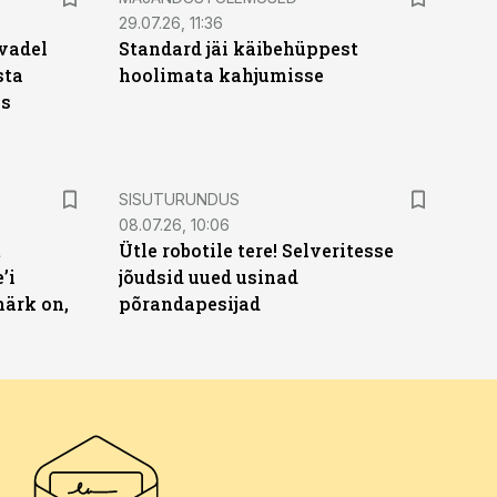
29.07.26, 11:36
vadel
Standard jäi käibehüppest
sta
hoolimata kahjumisse
ks
ST
SISUTURUNDUS
08.07.26, 10:06
t
Ütle robotile tere! Selveritesse
’i
jõudsid uued usinad
märk on,
põrandapesijad