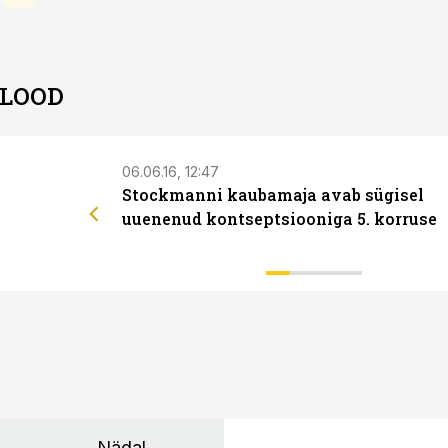
 LOOD
06.06.16, 12:47
Stockmanni kaubamaja avab sügisel
uuenenud kontseptsiooniga 5. korruse
Nädal