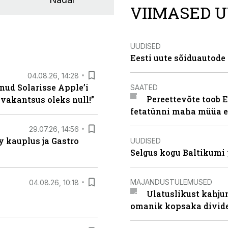
VIIMASED U
UUDISED
Eesti uute sõiduautode 
04.08.26, 14:28
nud Solarisse Apple’i
SAATED
Pereettevõte toob E
 vakantsus oleks null!”
fetatünni maha müüa ei
29.07.26, 14:56
 kauplus ja Gastro
UUDISED
Selgus kogu Baltikumi
MAJANDUSTULEMUSED
04.08.26, 10:18
Ulatuslikust kahju
omanik kopsaka divid