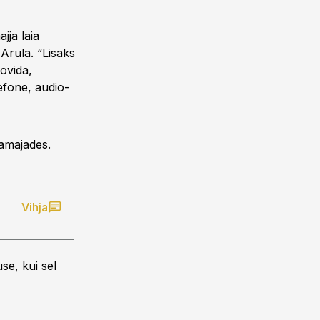
jja laia
Arula. “Lisaks
oovida,
efone, audio-
amajades.
Vihja
se, kui sel