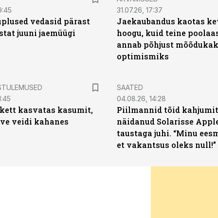
9:45
31.07.26, 17:37
plused vedasid pärast
Jaekaubandus kaotas ke
stat juuni jaemüügi
hoogu, kuid teine poolaa
annab põhjust mõõduka
optimismiks
STULEMUSED
SAATED
1:45
04.08.26, 14:28
kett kasvatas kasumit,
Piilmannid tõid kahjumi
ive veidi kahanes
näidanud Solarisse Apple
taustaga juhi. “Minu ees
et vakantsus oleks null!”