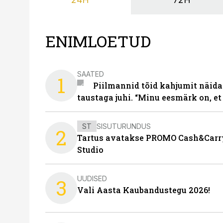
ENIMLOETUD
SAATED
1
Piilmannid tõid kahjumit näida
taustaga juhi. “Minu eesmärk on, et
ST
SISUTURUNDUS
2
Tartus avatakse PROMO Cash&Carry
Studio
UUDISED
3
Vali Aasta Kaubandustegu 2026!