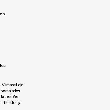
nna
ates
 Viimasel ajal
ubamajades
a koostöös
sedirektor ja