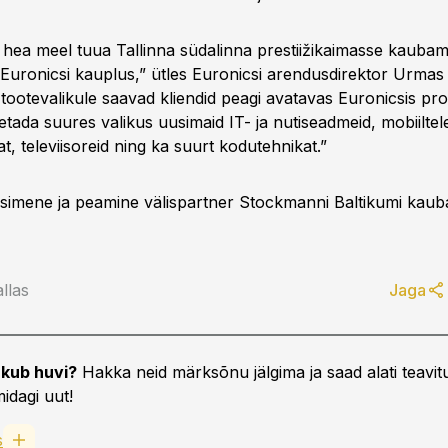
 hea meel tuua Tallinna südalinna prestiižikaimasse kaubama
 Euronicsi kauplus,” ütles Euronicsi arendusdirektor Urmas 
 tootevalikule saavad kliendid peagi avatavas Euronicsis pr
etada suures valikus uusimaid IT- ja nutiseadmeid, mobiiltel
at, televiisoreid ning ka suurt kodutehnikat.”
simene ja peamine välispartner Stockmanni Baltikumi kaub
llas
Jaga
kub huvi?
Hakka neid märksõnu jälgima ja saad alati teavitu
idagi uut!
s