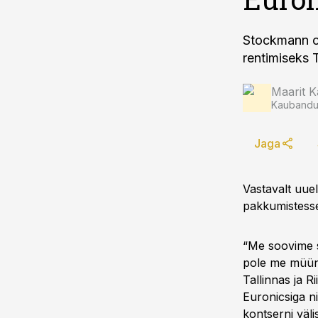
Stockmann o
rentimiseks 
Maarit K
Kaubandus
Jaga
Vastavalt uue
pakkumistesse
“Me soovime su
pole me müün
Tallinnas ja 
Euronicsiga ni
kontserni väli