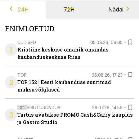
24H
72H
Nädal
ENIMLOETUD
UUDISED
05.08.26, 09:05
1
Kristiine keskuse omanik omandas
kaubanduskeskuse Riias
TOP
06.08.26, 17:23
2
TOP 152 | Eesti kaubanduse suurimad
maksuvõlglased
SISUTURUNDUS
29.07.26, 14:56
ST
3
Tartus avatakse PROMO Cash&Carry kauplus
ja Gastro Studio