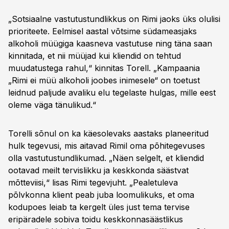
„Sotsiaalne vastutustundlikkus on Rimi jaoks üks olulisi
prioriteete. Eelmisel aastal võtsime südameasjaks
alkoholi müügiga kaasneva vastutuse ning täna saan
kinnitada, et nii müüjad kui kliendid on tehtud
muudatustega rahul,“ kinnitas Torell. „Kampaania
„Rimi ei müü alkoholi joobes inimesele“ on toetust
leidnud paljude avaliku elu tegelaste hulgas, mille eest
oleme väga tänulikud.“
Torelli sõnul on ka käesolevaks aastaks planeeritud
hulk tegevusi, mis aitavad Rimil oma põhitegevuses
olla vastutustundlikumad. „Näen selgelt, et kliendid
ootavad meilt tervislikku ja keskkonda säästvat
mõtteviisi,“ lisas Rimi tegevjuht. „Pealetuleva
põlvkonna klient peab juba loomulikuks, et oma
kodupoes leiab ta kergelt üles just tema tervise
eripäradele sobiva toidu keskkonnasäästlikus