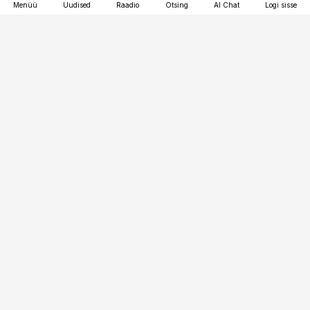
Menüü
Uudised
Raadio
Otsing
AI Chat
Logi sisse
Vana-Lõuna 39/1, 19094 Tallinn
(+372) 667 0111
kaubandus@kaubandus.ee
Telli
Reklaam
Firmast
Sisu kasutamisõigused
Ajakirjaniku
eetikakoodeks
Üldtingimused
Privaatsustingimused
Küpsiste poliitika
KKK
Eesti Meediaettevõtete
Eelistuste haldamine
Liit