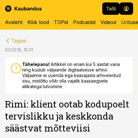
Telli
Avaleht
Kõik lood
TOPid
Podcastid
Videod
Üritus
cebook
cebook
Tagasi
Twitter)
Twitter)
03.02.16, 15:01
kedIn
kedIn
Tähelepanu!
Artikkel on enam kui 5 aastat vana
ning kuulub väljaande digitaalsesse arhiivi.
ail
ail
Väljaanne ei uuenda ega kaasajasta arhiveeritud
sisu, mistõttu võib olla vajalik kaasaegsete
k
k
allikatega tutvumine
Rimi: klient ootab kodupoelt
tervislikku ja keskkonda
säästvat mõtteviisi