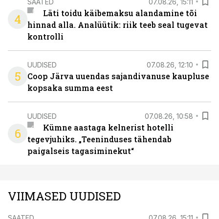
SAATED
07.08.26, 15:11
Läti toidu käibemaksu alandamine tõi
4
hinnad alla. Analüütik: riik teeb seal tugevat
kontrolli
UUDISED
07.08.26, 12:10
5
Coop Järva uuendas sajandivanuse kaupluse
kopsaka summa eest
UUDISED
07.08.26, 10:58
Kümne aastaga kelnerist hotelli
6
tegevjuhiks. „Teeninduses tähendab
paigalseis tagasiminekut“
VIIMASED UUDISED
SAATED
07.08.26, 15:11