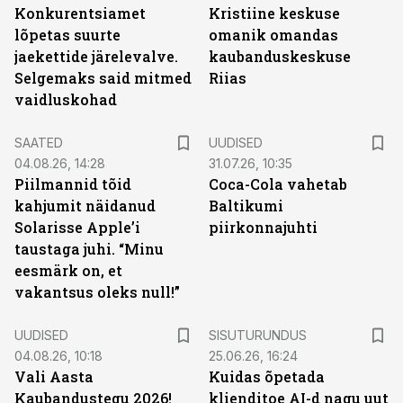
Konkurentsiamet
Kristiine keskuse
lõpetas suurte
omanik omandas
jaekettide järelevalve.
kaubanduskeskuse
Selgemaks said mitmed
Riias
vaidluskohad
SAATED
UUDISED
04.08.26, 14:28
31.07.26, 10:35
Piilmannid tõid
Coca-Cola vahetab
kahjumit näidanud
Baltikumi
Solarisse Apple’i
piirkonnajuhti
taustaga juhi. “Minu
eesmärk on, et
vakantsus oleks null!”
ST
UUDISED
SISUTURUNDUS
04.08.26, 10:18
25.06.26, 16:24
Vali Aasta
Kuidas õpetada
Kaubandustegu 2026!
klienditoe AI-d nagu uut