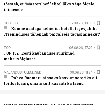
tõestab, et “MasterChefi” tiitel läks väga õigele
inimesele
UUDISED
07.08.26, 10:58
Kümne aastaga kelnerist hotelli tegevjuhiks.
„Teeninduses tähendab paigalseis tagasiminekut“
TOP
06.08.26, 17:23
TOP 152 | Eesti kaubanduse suurimad
maksuvõlglased
MAJANDUSTULEMUSED
06.08.26, 11:34
Rahva Raamatu ainsaks kasvumootoriks oli
toitlustusäri, omanikult kaasati ka laenu