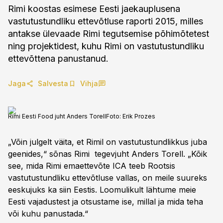
Rimi koostas esimese Eesti jaekauplusena
vastutustundliku ettevõtluse raporti 2015, milles
antakse ülevaade Rimi tegutsemise põhimõtetest
ning projektidest, kuhu Rimi on vastutustundliku
ettevõttena panustanud.
Jaga
Salvesta
Vihja
Rimi Eesti Food juht Anders Torell
Foto:
Erik Prozes
„Võin julgelt väita, et Rimil on vastutustundlikkus juba
geenides,“ sõnas Rimi tegevjuht Anders Torell. „Kõik
see, mida Rimi emaettevõte ICA teeb Rootsis
vastutustundliku ettevõtluse vallas, on meile suureks
eeskujuks ka siin Eestis. Loomulikult lähtume meie
Eesti vajadustest ja otsustame ise, millal ja mida teha
või kuhu panustada.“