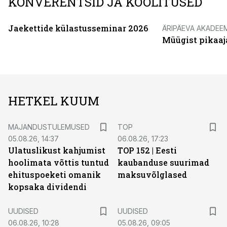
KONVERENTSID JA KOOLITUSED
Jaekettide külastusseminar 2026
ÄRIPÄEVA AKADEE
Müügist pikaaj
HETKEL KUUM
MAJANDUSTULEMUSED
TOP
05.08.26, 14:37
06.08.26, 17:23
Ulatuslikust kahjumist
TOP 152 | Eesti
hoolimata võttis tuntud
kaubanduse suurimad
ehituspoeketi omanik
maksuvõlglased
kopsaka dividendi
UUDISED
UUDISED
06.08.26, 10:28
05.08.26, 09:05