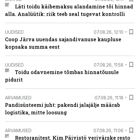
Läti toidu käibemaksu alandamine tõi hinnad
alla. Analüütik: riik teeb seal tugevat kontrolli
UUDISED
07.08.26, 12:10
Coop Järva uuendas sajandivanuse kaupluse
kopsaka summa eest
UUDISED
07.08.26, 11:58
Toidu odavnemine tõmbas hinnatõusule
pidurit
ARVAMUSED
07.08.26, 11:18
Pandisüsteemi juht: pakendi jalajälje määrab
logistika, mitte loosung
ARVAMUSED
07.08.26, 11:06
Restoranitest. Kim Päivistö verivärske resto