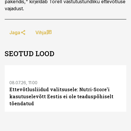
pakendis,“ kirjeldab Torell vastutustundliku ettevõtluse
vajadust.
Jaga
Vihja
SEOTUD LOOD
08.07.26, 11:00
Ettevõtlusliidud valitsusele: Nutri-Score'i
kasutuselevõtt Eestis ei ole teaduspõhiselt
tõendatud