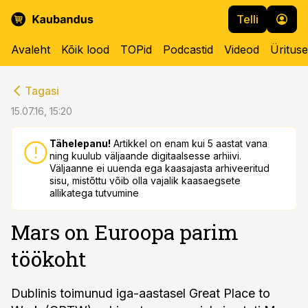
Telli
Avaleht
Kõik lood
TOPid
Podcastid
Videod
Üritus
cebook
cebook
Tagasi
Twitter)
Twitter)
15.07.16, 15:20
kedIn
kedIn
Tähelepanu!
Artikkel on enam kui 5 aastat vana
ning kuulub väljaande digitaalsesse arhiivi.
ail
ail
Väljaanne ei uuenda ega kaasajasta arhiveeritud
sisu, mistõttu võib olla vajalik kaasaegsete
k
k
allikatega tutvumine
Mars on Euroopa parim
töökoht
Dublinis toimunud iga-aastasel Great Place to