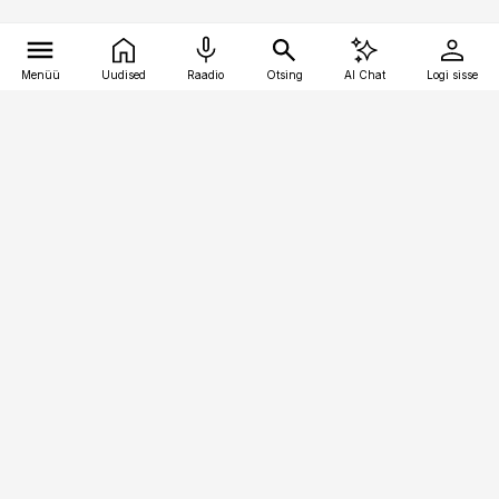
Menüü
Uudised
Raadio
Otsing
AI Chat
Logi sisse
Vana-Lõuna 39/1, 19094 Tallinn
(+372) 667 0111
kaubandus@kaubandus.ee
Telli
Reklaam
Firmast
Sisu kasutamisõigused
Ajakirjaniku
eetikakoodeks
Üldtingimused
Privaatsustingimused
Küpsiste poliitika
KKK
Eesti Meediaettevõtete
Eelistuste haldamine