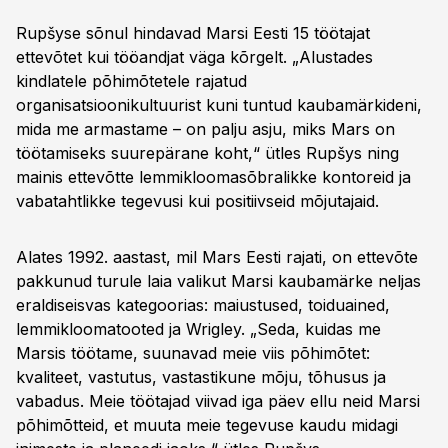
Rupšyse sõnul hindavad Marsi Eesti 15 töötajat
ettevõtet kui tööandjat väga kõrgelt. „Alustades
kindlatele põhimõtetele rajatud
organisatsioonikultuurist kuni tuntud kaubamärkideni,
mida me armastame – on palju asju, miks Mars on
töötamiseks suurepärane koht,“ ütles Rupšys ning
mainis ettevõtte lemmiklooma­sõbralikke kontoreid ja
vabatahtlikke tegevusi kui positiivseid mõjutajaid.
Alates 1992. aastast, mil Mars Eesti rajati, on ettevõte
pakkunud turule laia valikut Marsi kaubamärke neljas
eraldiseisvas kategoorias: maiustused, toiduained,
lemmiklooma­tooted ja Wrigley. „Seda, kuidas me
Marsis töötame, suunavad meie viis põhimõtet:
kvaliteet, vastutus, vastastikune mõju, tõhusus ja
vabadus. Meie töötajad viivad iga päev ellu neid Marsi
põhimõtteid, et muuta meie tegevuse kaudu midagi