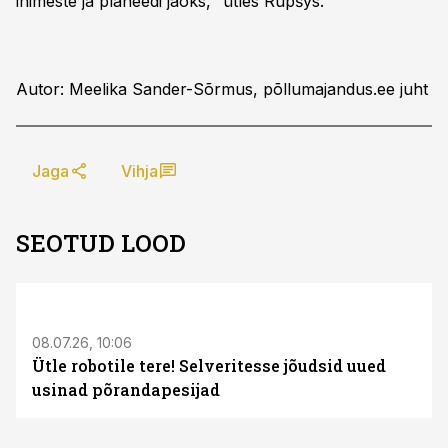
inimeste ja planeedi jaoks,“ ütles Rupšys.
Autor: Meelika Sander-Sõrmus, põllumajandus.ee juht
Jaga
Vihja
SEOTUD LOOD
ST
08.07.26, 10:06
Ütle robotile tere! Selveritesse jõudsid uued
usinad põrandapesijad