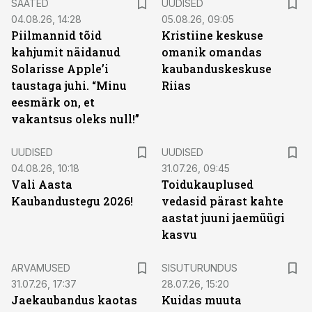
SAATED
UUDISED
04.08.26, 14:28
05.08.26, 09:05
Piilmannid tõid
Kristiine keskuse
kahjumit näidanud
omanik omandas
Solarisse Apple’i
kaubanduskeskuse
taustaga juhi. “Minu
Riias
eesmärk on, et
vakantsus oleks null!”
UUDISED
UUDISED
04.08.26, 10:18
31.07.26, 09:45
Vali Aasta
Toidukauplused
Kaubandustegu 2026!
vedasid pärast kahte
aastat juuni jaemüügi
kasvu
ST
ARVAMUSED
SISUTURUNDUS
31.07.26, 17:37
28.07.26, 15:20
Jaekaubandus kaotas
Kuidas muuta