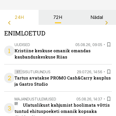
24H
72H
Nädal
ENIMLOETUD
UUDISED
05.08.26, 09:05
1
Kristiine keskuse omanik omandas
kaubanduskeskuse Riias
SISUTURUNDUS
29.07.26, 14:56
ST
2
Tartus avatakse PROMO Cash&Carry kauplus
ja Gastro Studio
MAJANDUSTULEMUSED
05.08.26, 14:37
Ulatuslikust kahjumist hoolimata võttis
3
tuntud ehituspoeketi omanik kopsaka