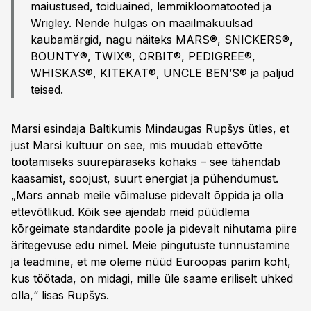
maiustused, toiduained, lemmikloomatooted ja
Wrigley. Nende hulgas on maailma­kuulsad
kaubamärgid, nagu näiteks MARS®, SNICKERS®,
BOUNTY®, TWIX®, ORBIT®, PEDIGREE®,
WHISKAS®, KITEKAT®, UNCLE BEN’S® ja paljud
teised.
Marsi esindaja Baltikumis Mindaugas Rupšys ütles, et
just Marsi kultuur on see, mis muudab ettevõtte
töötamiseks suurepäraseks kohaks – see tähendab
kaasamist, soojust, suurt energiat ja pühendumust.
„Mars annab meile võimaluse pidevalt õppida ja olla
ettevõtlikud. Kõik see ajendab meid püüdlema
kõrgeimate standardite poole ja pidevalt nihutama piire
äritegevuse edu nimel. Meie pingutuste tunnustamine
ja teadmine, et me oleme nüüd Euroopas parim koht,
kus töötada, on midagi, mille üle saame eriliselt uhked
olla,“ lisas Rupšys.