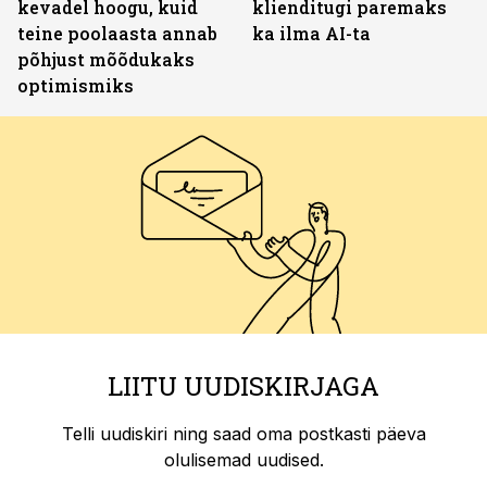
kevadel hoogu, kuid
klienditugi paremaks
teine poolaasta annab
ka ilma AI-ta
põhjust mõõdukaks
optimismiks
LIITU UUDISKIRJAGA
Telli uudiskiri ning saad oma postkasti päeva
olulisemad uudised.