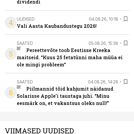
dividendi
UUDISED
04.08.26, 10:18
4
Vali Aasta Kaubandustegu 2026!
SAATED
05.08.26, 15:38
Pereettevõte toob Eestisse Kreeka
5
maitseid. “Kuus 25 fetatünni maha müüa ei
ole mingi probleem“
SAATED
04.08.26, 14:28
Piilmannid tõid kahjumit näidanud
6
Solarisse Apple’i taustaga juhi. “Minu
eesmärk on, et vakantsus oleks null!”
VIIMASED UUDISED