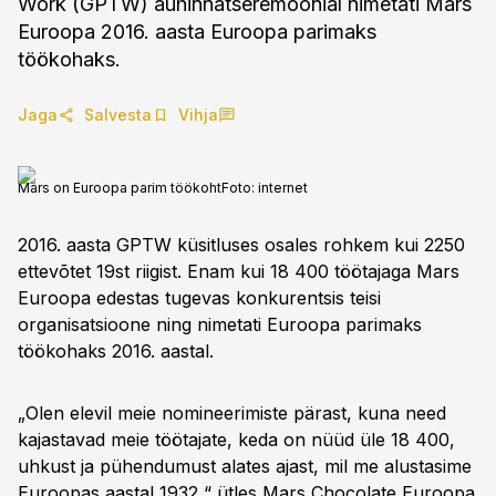
Work (GPTW) auhinnatseremoonial nimetati Mars
Euroopa 2016. aasta Euroopa parimaks
töökohaks.
Jaga
Salvesta
Vihja
Mars on Euroopa parim töökoht
Foto:
internet
2016. aasta GPTW küsitluses osales rohkem kui 2250
ettevõtet 19st riigist. Enam kui 18 400 töötajaga Mars
Euroopa edestas tugevas konkurentsis teisi
organisatsioone ning nimetati Euroopa parimaks
töökohaks 2016. aastal.
„Olen elevil meie nomineerimiste pärast, kuna need
kajastavad meie töötajate, keda on nüüd üle 18 400,
uhkust ja pühendumust alates ajast, mil me alustasime
Euroopas aastal 1932,“ ütles Mars Chocolate Euroopa