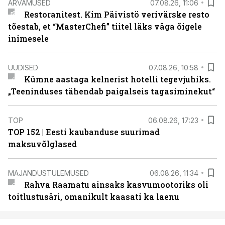
ARVAMUSED
07.08.26, 11:06
Restoranitest. Kim Päivistö verivärske resto
tõestab, et “MasterChefi” tiitel läks väga õigele
inimesele
UUDISED
07.08.26, 10:58
Kümne aastaga kelnerist hotelli tegevjuhiks.
„Teeninduses tähendab paigalseis tagasiminekut“
TOP
06.08.26, 17:23
TOP 152 | Eesti kaubanduse suurimad
maksuvõlglased
MAJANDUSTULEMUSED
06.08.26, 11:34
Rahva Raamatu ainsaks kasvumootoriks oli
toitlustusäri, omanikult kaasati ka laenu