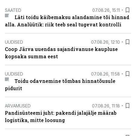
SAATED
07.08.26, 15:11
Läti toidu käibemaksu alandamine tõi hinnad
alla. Analüütik: riik teeb seal tugevat kontrolli
UUDISED
07.08.26, 12:10
Coop Järva uuendas sajandivanuse kaupluse
kopsaka summa eest
UUDISED
07.08.26, 11:58
Toidu odavnemine tõmbas hinnatõusule
pidurit
ARVAMUSED
07.08.26, 11:18
Pandisüsteemi juht: pakendi jalajälje määrab
logistika, mitte loosung