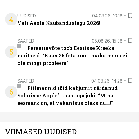
UUDISED
04.08.26, 10:18
4
Vali Aasta Kaubandustegu 2026!
SAATED
05.08.26, 15:38
Pereettevõte toob Eestisse Kreeka
5
maitseid. “Kuus 25 fetatünni maha müüa ei
ole mingi probleem“
SAATED
04.08.26, 14:28
Piilmannid tõid kahjumit näidanud
6
Solarisse Apple’i taustaga juhi. “Minu
eesmärk on, et vakantsus oleks null!”
VIIMASED UUDISED