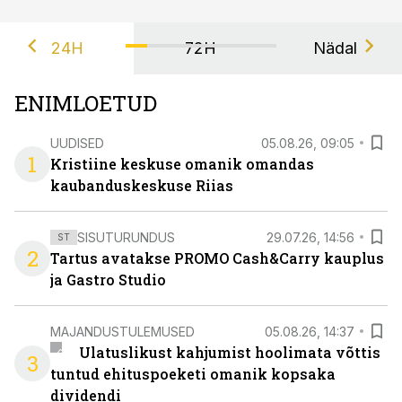
24H
72H
Nädal
ENIMLOETUD
UUDISED
05.08.26, 09:05
1
Kristiine keskuse omanik omandas
kaubanduskeskuse Riias
SISUTURUNDUS
29.07.26, 14:56
ST
2
Tartus avatakse PROMO Cash&Carry kauplus
ja Gastro Studio
MAJANDUSTULEMUSED
05.08.26, 14:37
Ulatuslikust kahjumist hoolimata võttis
3
tuntud ehituspoeketi omanik kopsaka
dividendi