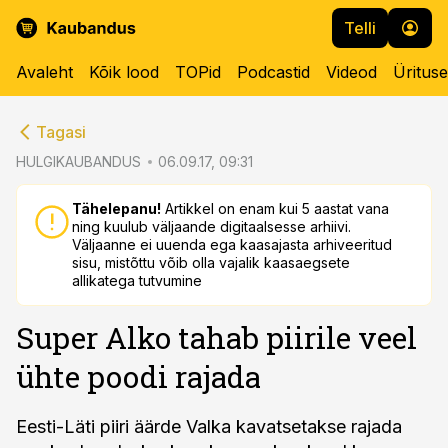
Telli
Avaleht
Kõik lood
TOPid
Podcastid
Videod
Üritus
cebook
cebook
Tagasi
Twitter)
Twitter)
HULGIKAUBANDUS
06.09.17, 09:31
kedIn
kedIn
Tähelepanu!
Artikkel on enam kui 5 aastat vana
ning kuulub väljaande digitaalsesse arhiivi.
ail
ail
Väljaanne ei uuenda ega kaasajasta arhiveeritud
sisu, mistõttu võib olla vajalik kaasaegsete
k
k
allikatega tutvumine
Super Alko tahab piirile veel
ühte poodi rajada
Eesti-Läti piiri äärde Valka kavatsetakse rajada