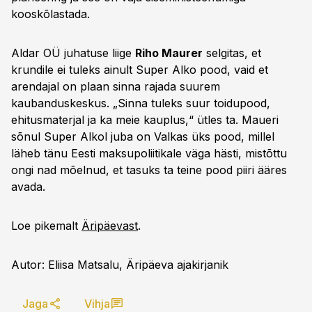
kooskõlastada.
Aldar OÜ juhatuse liige
Riho Maurer
selgitas, et
krundile ei tuleks ainult Super Alko pood, vaid et
arendajal on plaan sinna rajada suurem
kaubanduskeskus. „Sinna tuleks suur toidupood,
ehitusmaterjal ja ka meie kauplus,“ ütles ta. Maueri
sõnul Super Alkol juba on Valkas üks pood, millel
läheb tänu Eesti maksupoliitikale väga hästi, mistõttu
ongi nad mõelnud, et tasuks ta teine pood piiri ääres
avada.
Loe pikemalt
Äripäevast
.
Autor: Eliisa Matsalu, Äripäeva ajakirjanik
Jaga
Vihja