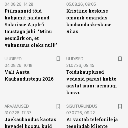
04.08.26, 14:28
05.08.26, 09:05
Piilmannid tõid
Kristiine keskuse
kahjumit näidanud
omanik omandas
Solarisse Apple’i
kaubanduskeskuse
taustaga juhi. “Minu
Riias
eesmärk on, et
vakantsus oleks null!”
UUDISED
UUDISED
04.08.26, 10:18
31.07.26, 09:45
Vali Aasta
Toidukauplused
Kaubandustegu 2026!
vedasid pärast kahte
aastat juuni jaemüügi
kasvu
ST
ARVAMUSED
SISUTURUNDUS
31.07.26, 17:37
07.07.26, 09:22
Jaekaubandus kaotas
AI vastab telefonile ja
kevadel hoogu, kuid
teenindab kliente