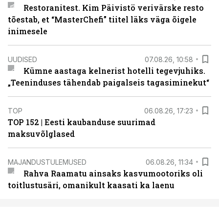
Restoranitest. Kim Päivistö verivärske resto
tõestab, et “MasterChefi” tiitel läks väga õigele
inimesele
UUDISED
07.08.26, 10:58
Kümne aastaga kelnerist hotelli tegevjuhiks.
„Teeninduses tähendab paigalseis tagasiminekut“
TOP
06.08.26, 17:23
TOP 152 | Eesti kaubanduse suurimad
maksuvõlglased
MAJANDUSTULEMUSED
06.08.26, 11:34
Rahva Raamatu ainsaks kasvumootoriks oli
toitlustusäri, omanikult kaasati ka laenu