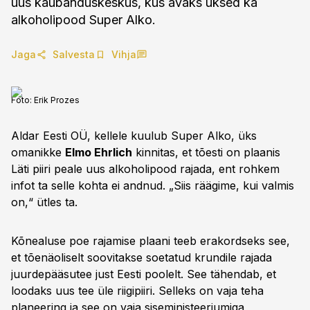
uus kaubanduskeskus, kus avaks uksed ka
alkoholipood Super Alko.
Jaga
Salvesta
Vihja
Foto:
Erik Prozes
Aldar Eesti OÜ, kellele kuulub Super Alko, üks
omanikke
Elmo Ehrlich
kinnitas, et tõesti on plaanis
Läti piiri peale uus alkoholipood rajada, ent rohkem
infot ta selle kohta ei andnud. „Siis räägime, kui valmis
on,“ ütles ta.
Kõnealuse poe rajamise plaani teeb erakordseks see,
et tõenäoliselt soovitakse soetatud krundile rajada
juurdepääsutee just Eesti poolelt. See tähendab, et
loodaks uus tee üle riigipiiri. Selleks on vaja teha
planeering ja see on vaja siseministeeriumiga