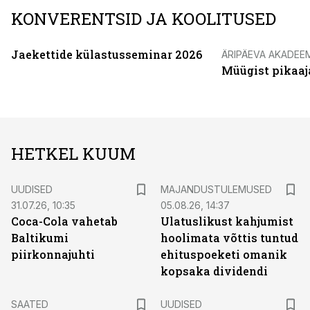
KONVERENTSID JA KOOLITUSED
Jaekettide külastusseminar 2026
ÄRIPÄEVA AKADEE
Müügist pikaaj
HETKEL KUUM
UUDISED
MAJANDUSTULEMUSED
31.07.26, 10:35
05.08.26, 14:37
Coca-Cola vahetab
Ulatuslikust kahjumist
Baltikumi
hoolimata võttis tuntud
piirkonnajuhti
ehituspoeketi omanik
kopsaka dividendi
SAATED
UUDISED