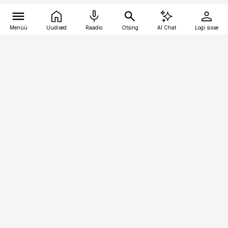
Menüü
Uudised
Raadio
Otsing
AI Chat
Logi sisse
Vana-Lõuna 39/1, 19094 Tallinn
(+372) 667 0111
kaubandus@kaubandus.ee
Telli
Reklaam
Firmast
Sisu kasutamisõigused
Ajakirjaniku
eetikakoodeks
Üldtingimused
Privaatsustingimused
Küpsiste poliitika
KKK
Eesti Meediaettevõtete
Eelistuste haldamine