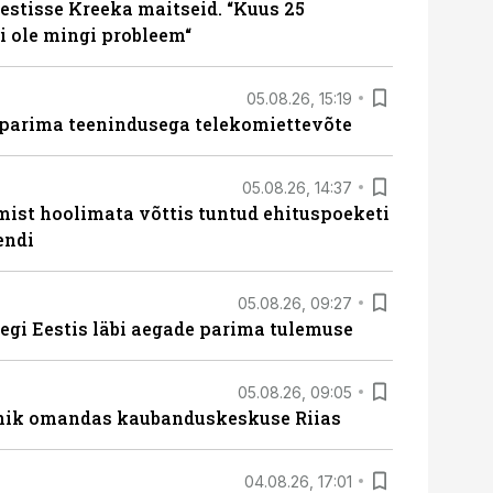
estisse Kreeka maitseid. “Kuus 25
 ole mingi probleem“
05.08.26, 15:19
 parima teenindusega telekomiettevõte
05.08.26, 14:37
mist hoolimata võttis tuntud ehituspoeketi
endi
05.08.26, 09:27
tegi Eestis läbi aegade parima tulemuse
05.08.26, 09:05
nik omandas kaubanduskeskuse Riias
04.08.26, 17:01