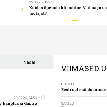
25.06.26, 16:24
Kuidas õpetada klienditoe AI-d nagu uu
töötajat?
Nädal
VIIMASED U
UUDISED
Eesti uute sõiduautode 
29.07.26, 14:56
 kauplus ja Gastro
SAATED