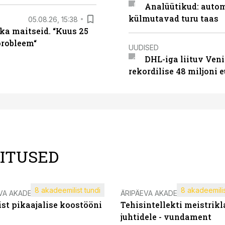
Analüütikud: auto
külmutavad turu taas
05.08.26, 15:38
ka maitseid. “Kuus 25
probleem“
UUDISED
DHL-iga liituv Ven
rekordilise 48 miljoni 
LITUSED
8 akadeemilist tundi
8 akadeemilis
VA AKADEEMIA
ÄRIPÄEVA AKADEEMIA
st pikaajalise koostööni
Tehisintellekti meistrikl
juhtidele - vundament