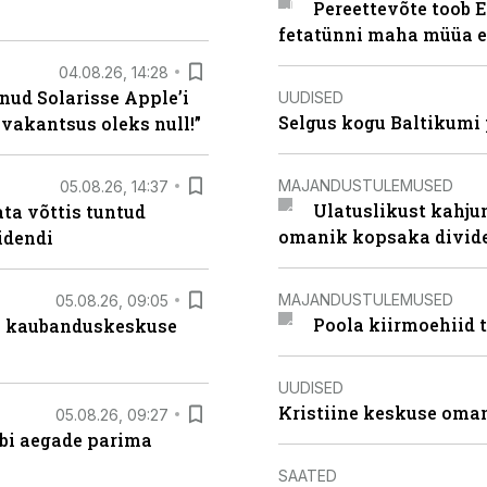
Pereettevõte toob E
fetatünni maha müüa ei
04.08.26, 14:28
nud Solarisse Apple’i
UUDISED
Selgus kogu Baltikumi
 vakantsus oleks null!”
MAJANDUSTULEMUSED
05.08.26, 14:37
Ulatuslikust kahju
ta võttis tuntud
omanik kopsaka divid
idendi
MAJANDUSTULEMUSED
05.08.26, 09:05
Poola kiirmoehiid 
s kaubanduskeskuse
UUDISED
Kristiine keskuse oma
05.08.26, 09:27
äbi aegade parima
SAATED