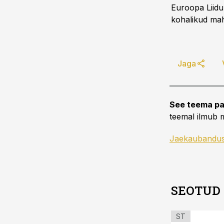
Euroopa Liidu 
kohalikud mah
Jaga
See teema pa
teemal ilmub m
Jaekaubandu
SEOTUD
ST