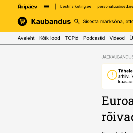
bestmarketing.ee
personaliuudised.e
kinnisvarauudised.ee
imelineajalugu.ee
logistikauudised.ee
imelineteadus.ee
Avaleht
Kõik lood
TOPid
Podcastid
Videod
Ü
cebook
cebook
JAEKAUBANDU
Twitter)
Twitter)
Tähele
kedIn
kedIn
arhiivi
kaasaeg
ail
ail
Euroa
k
k
rõiva