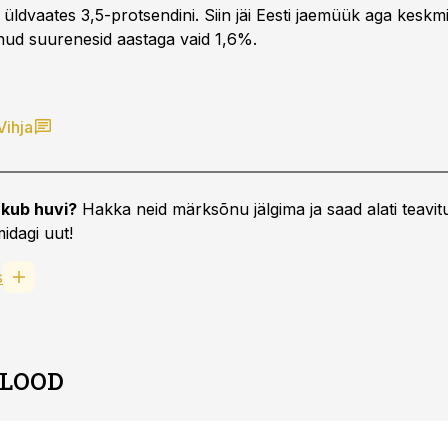
üldvaates 3,5-protsendini. Siin jäi Eesti jaemüük aga keskmi
ud suurenesid aastaga vaid 1,6%.
Vihja
kub huvi?
Hakka neid märksõnu jälgima ja saad alati teavitu
idagi uut!
s
 LOOD