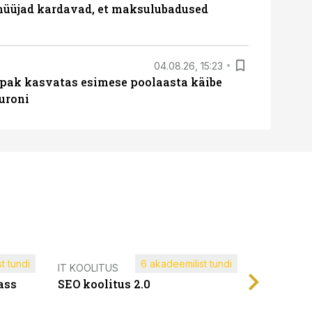
müüjad kardavad, et maksulubadused
04.08.26, 15:23
ipak kasvatas esimese poolaasta käibe
euroni
t tundi
6 akadeemilist tundi
Müügijuh
IT KOOLITUS
ass
SEO koolitus 2.0