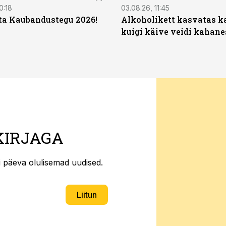
0:18
03.08.26, 11:45
ta Kaubandustegu 2026!
Alkoholikett kasvatas k
kuigi käive veidi kahane
KIRJAGA
ti päeva olulisemad uudised.
Liitun