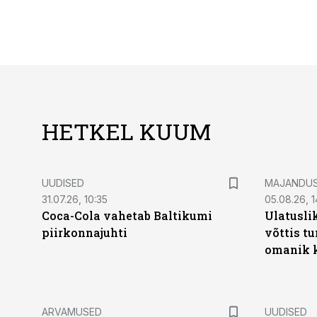
HETKEL KUUM
UUDISED
MAJANDU
31.07.26, 10:35
05.08.26, 1
Coca-Cola vahetab Baltikumi
Ulatusli
piirkonnajuhti
võttis t
omanik k
ARVAMUSED
UUDISED