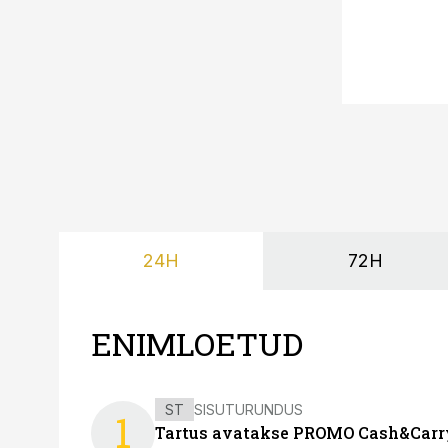
24H
72H
ENIMLOETUD
ST
SISUTURUNDUS
1
Tartus avatakse PROMO Cash&Carry