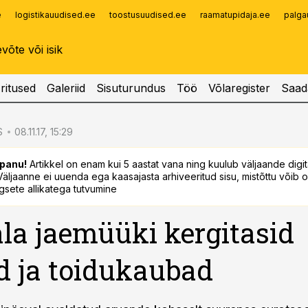
e
logistikauudised.ee
toostusuudised.ee
raamatupidaja.ee
palga
Infopank
Radar
ritused
Galeriid
Sisuturundus
Töö
Võlaregister
Saad
S
08.11.17, 15:29
panu!
Artikkel on enam kui 5 aastat vana ning kuulub väljaande digi
. Väljaanne ei uuenda ega kaasajasta arhiveeritud sisu, mistõttu võib ol
sete allikatega tutvumine
la jaemüüki kergitasid
d ja toidukaubad