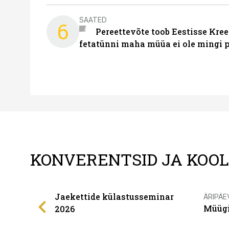
SAATED
6
Pereettevõte toob Eestisse Kree
fetatünni maha müüa ei ole mingi 
KONVERENTSID JA KOO
Jaekettide külastusseminar
ÄRIPÄE
Müügi
2026