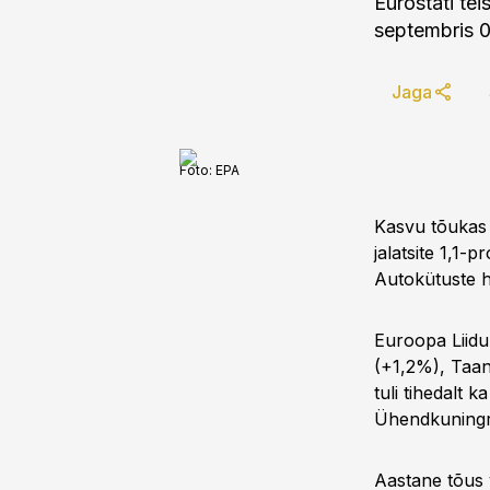
Eurostati te
septembris 
Jaga
Foto:
EPA
Kasvu tõukas 
jalatsite 1,1-
Autokütuste h
Euroopa Liidu
(+1,2%), Taan
tuli tihedalt
Ühendkuningri
Aastane tõus 