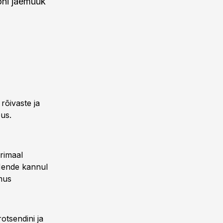
oni jaemüük
rõivaste ja
õus.
irimaal
Nende kannul
mus
otsendini ja