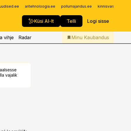
Iseteenindus
uudised.ee
aritehnoloogia.ee
pollumajandus.ee
kinnisvarauudised.
Telli Kaubandus
Küsi AI-lt
Telli
Logi sisse
a vihje
Radar
Minu Kaubandus
taalsesse
la vajalik