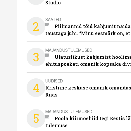
Studio
SAATED
2
Piilmannid tõid kahjumit näida
taustaga juhi. “Minu eesmärk on, et
MAJANDUSTULEMUSED
3
Ulatuslikust kahjumist hoolima
ehituspoeketi omanik kopsaka div
UUDISED
4
Kristiine keskuse omanik omanda
Riias
MAJANDUSTULEMUSED
5
Poola kiirmoehiid tegi Eestis l
tulemuse