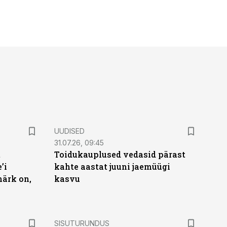
UUDISED
31.07.26, 09:45
t
Toidukauplused vedasid pärast
’i
kahte aastat juuni jaemüügi
märk on,
kasvu
ST
SISUTURUNDUS