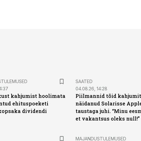
STULEMUSED
SAATED
4:37
04.08.26, 14:28
kust kahjumist hoolimata
Piilmannid tõid kahjumi
untud ehituspoeketi
näidanud Solarisse Apple
opsaka dividendi
taustaga juhi. “Minu ees
et vakantsus oleks null!”
MAJANDUSTULEMUSED