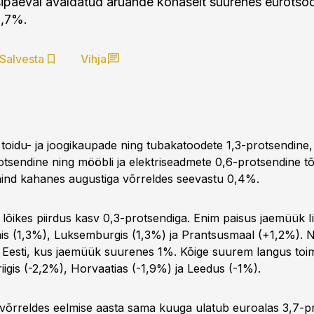
isipäeval avaldatud aruande kohaselt suurenes eurotso
0,7%.
Salvesta
Vihja
toidu- ja joogikaupade ning tubakatoodete 1,3-protsendine, 
protsendine ning mööbli ja elektriseadmete 0,6-protsendine t
ind kahanes augustiga võrreldes seevastu 0,4%.
 lõikes piirdus kasv 0,3-protsendiga. Enim paisus jaemüük I
is (1,3%), Luksemburgis (1,3%) ja Prantsusmaal (+1,2%). 
 ka Eesti, kus jaemüük suurenes 1%. Kõige suurem langus toi
igis (-2,2%), Horvaatias (-1,9%) ja Leedus (-1%).
võrreldes eelmise aasta sama kuuga ulatub euroalas 3,7-pr