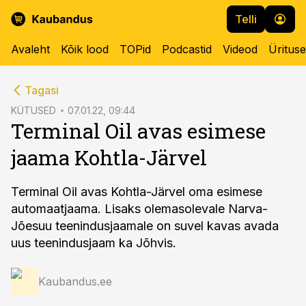
Telli
Avaleht
Kõik lood
TOPid
Podcastid
Videod
Üritus
cebook
Tagasi
Twitter)
KÜTUSED
07.01.22, 09:44
Terminal Oil avas esimese
kedIn
jaama Kohtla-Järvel
ail
k
Terminal Oil avas Kohtla-Järvel oma esimese
automaatjaama. Lisaks olemasolevale Narva-
Jõesuu teenindusjaamale on suvel kavas avada
uus teenindusjaam ka Jõhvis.
Kaubandus.ee