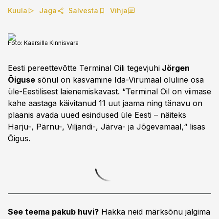
Kuula
Jaga
Salvesta
Vihja
Foto:
Kaarsilla Kinnisvara
Eesti pereettevõtte Terminal Oili tegevjuhi
Jörgen
Õiguse
sõnul on kasvamine Ida-Virumaal oluline osa
üle-Eestilisest laienemiskavast. “Terminal Oil on viimase
kahe aastaga käivitanud 11 uut jaama ning tänavu on
plaanis avada uued esindused üle Eesti – näiteks
Harju-, Pärnu-, Viljandi-, Järva- ja Jõgevamaal,“ lisas
Õigus.
See teema pakub huvi?
Hakka neid märksõnu jälgima