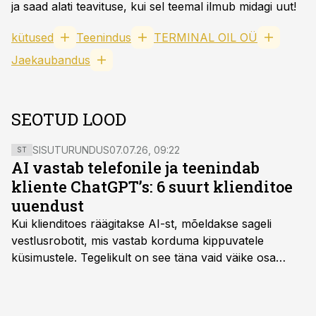
ja saad alati teavituse, kui sel teemal ilmub midagi uut!
kütused
Teenindus
TERMINAL OIL OÜ
Jaekaubandus
SEOTUD LOOD
SISUTURUNDUS
07.07.26, 09:22
ST
AI vastab telefonile ja teenindab
kliente ChatGPT’s: 6 suurt klienditoe
uuendust
Kui klienditoes räägitakse AI-st, mõeldakse sageli
vestlusrobotit, mis vastab korduma kippuvatele
küsimustele. Tegelikult on see täna vaid väike osa
sellest, mida AI suudab teha.