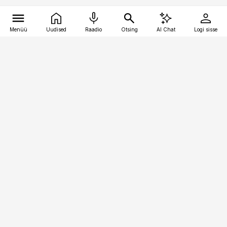
Menüü
Uudised
Raadio
Otsing
AI Chat
Logi sisse
Vana-Lõuna 39/1, 19094 Tallinn
(+372) 667 0111
kaubandus@kaubandus.ee
Telli
Reklaam
Firmast
Sisu kasutamisõigused
Ajakirjaniku
eetikakoodeks
Üldtingimused
Privaatsustingimused
Küpsiste poliitika
KKK
Eesti Meediaettevõtete
Eelistuste haldamine