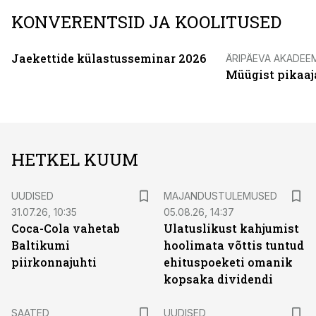
KONVERENTSID JA KOOLITUSED
Jaekettide külastusseminar 2026
ÄRIPÄEVA AKADEE
Müügist pikaaj
HETKEL KUUM
UUDISED
MAJANDUSTULEMUSED
31.07.26, 10:35
05.08.26, 14:37
Coca-Cola vahetab
Ulatuslikust kahjumist
Baltikumi
hoolimata võttis tuntud
piirkonnajuhti
ehituspoeketi omanik
kopsaka dividendi
SAATED
UUDISED