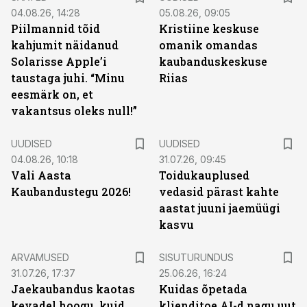
04.08.26, 14:28
05.08.26, 09:05
Piilmannid tõid
Kristiine keskuse
kahjumit näidanud
omanik omandas
Solarisse Apple’i
kaubanduskeskuse
taustaga juhi. “Minu
Riias
eesmärk on, et
vakantsus oleks null!”
UUDISED
UUDISED
04.08.26, 10:18
31.07.26, 09:45
Vali Aasta
Toidukauplused
Kaubandustegu 2026!
vedasid pärast kahte
aastat juuni jaemüügi
kasvu
ST
ARVAMUSED
SISUTURUNDUS
31.07.26, 17:37
25.06.26, 16:24
Jaekaubandus kaotas
Kuidas õpetada
kevadel hoogu, kuid
klienditoe AI-d nagu uut