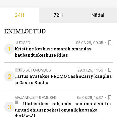
24H
72H
Nädal
ENIMLOETUD
UUDISED
05.08.26, 09:05
1
Kristiine keskuse omanik omandas
kaubanduskeskuse Riias
SISUTURUNDUS
29.07.26, 14:56
ST
2
Tartus avatakse PROMO Cash&Carry kauplus
ja Gastro Studio
MAJANDUSTULEMUSED
05.08.26, 14:37
Ulatuslikust kahjumist hoolimata võttis
3
tuntud ehituspoeketi omanik kopsaka
dividendi