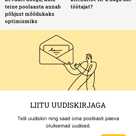
teine poolaasta annab
töötajat?
põhjust mõõdukaks
optimismiks
LIITU UUDISKIRJAGA
Telli uudiskiri ning saad oma postkasti päeva
olulisemad uudised.