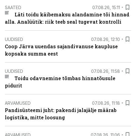
SAATED
07.08.26, 15:11
Läti toidu käibemaksu alandamine tõi hinnad
alla. Analüütik: riik teeb seal tugevat kontrolli
UUDISED
07.08.26, 12:10
Coop Järva uuendas sajandivanuse kaupluse
kopsaka summa eest
UUDISED
07.08.26, 11:58
Toidu odavnemine tõmbas hinnatõusule
pidurit
ARVAMUSED
07.08.26, 11:18
Pandisüsteemi juht: pakendi jalajälje määrab
logistika, mitte loosung
ARVAMUSED
07.08.26, 11:06