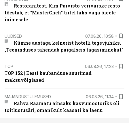
Restoranitest. Kim Päivistö verivärske resto
tõestab, et “MasterChefi” tiitel läks väga õigele
inimesele
UUDISED
07.08.26, 10:58
Kümne aastaga kelnerist hotelli tegevjuhiks.
„Teeninduses tähendab paigalseis tagasiminekut“
TOP
06.08.26, 17:23
TOP 152 | Eesti kaubanduse suurimad
maksuvõlglased
MAJANDUSTULEMUSED
06.08.26, 11:34
Rahva Raamatu ainsaks kasvumootoriks oli
toitlustusäri, omanikult kaasati ka laenu