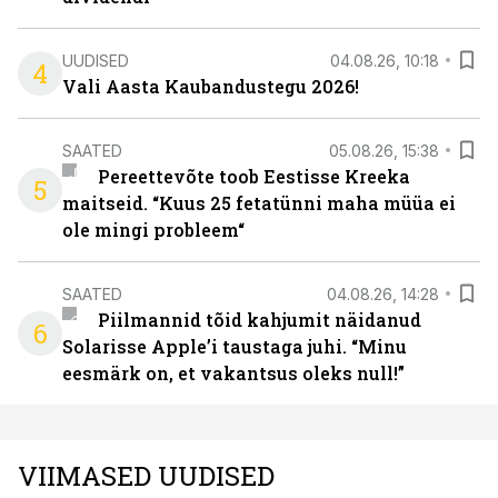
UUDISED
04.08.26, 10:18
4
Vali Aasta Kaubandustegu 2026!
SAATED
05.08.26, 15:38
Pereettevõte toob Eestisse Kreeka
5
maitseid. “Kuus 25 fetatünni maha müüa ei
ole mingi probleem“
SAATED
04.08.26, 14:28
Piilmannid tõid kahjumit näidanud
6
Solarisse Apple’i taustaga juhi. “Minu
eesmärk on, et vakantsus oleks null!”
VIIMASED UUDISED