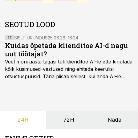
SEOTUD LOOD
SISUTURUNDUS
25.06.26, 16:24
ST
Kuidas õpetada klienditoe AI-d nagu
uut töötajat?
Veel mõni aasta tagasi tuli klienditoe AI-le ette kirjutada
kõik küsimused-vastused ning ehitada keerulisi
otsustuspuusid. Täna piisab sellest, kui anda AI-le
ligipääs õigetele teadmisteallikatele ning kirjeldada
ülesanne tekstina.
24H
72H
Nädal