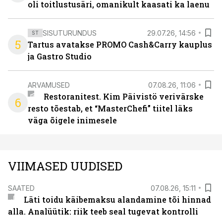
oli toitlustusäri, omanikult kaasati ka laenu
SISUTURUNDUS
29.07.26, 14:56
ST
5
Tartus avatakse PROMO Cash&Carry kauplus
ja Gastro Studio
ARVAMUSED
07.08.26, 11:06
Restoranitest. Kim Päivistö verivärske
6
resto tõestab, et “MasterChefi” tiitel läks
väga õigele inimesele
VIIMASED UUDISED
SAATED
07.08.26, 15:11
Läti toidu käibemaksu alandamine tõi hinnad
alla. Analüütik: riik teeb seal tugevat kontrolli