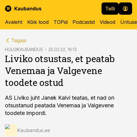
Telli
Avaleht
Kõik lood
TOPid
Podcastid
Videod
Üritus
cebook
Tagasi
Twitter)
HULGIKAUBANDUS
25.02.22, 16:13
Liviko otsustas, et peatab
kedIn
Venemaa ja Valgevene
ail
toodete ostud
k
AS Liviko juht Janek Kalvi teatas, et nad on
otsustanud peatada Venemaa ja Valgevene
toodete impordi.
Kaubandus.ee