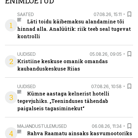
ENIMLOETUD
SAATED
07.08.26, 15:11
Läti toidu käibemaksu alandamine tõi
1
hinnad alla. Analüütik: riik teeb seal tugevat
kontrolli
UUDISED
05.08.26, 09:05
2
Kristiine keskuse omanik omandas
kaubanduskeskuse Riias
UUDISED
07.08.26, 10:58
Kümne aastaga kelnerist hotelli
3
tegevjuhiks. „Teeninduses tähendab
paigalseis tagasiminekut“
MAJANDUSTULEMUSED
06.08.26, 11:34
4
Rahva Raamatu ainsaks kasvumootoriks