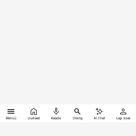
Menüü
Uudised
Raadio
Otsing
AI Chat
Logi sisse