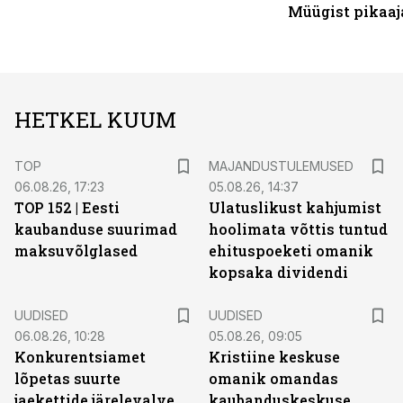
Müügist pikaaj
HETKEL KUUM
TOP
MAJANDUSTULEMUSED
06.08.26, 17:23
05.08.26, 14:37
TOP 152 | Eesti
Ulatuslikust kahjumist
kaubanduse suurimad
hoolimata võttis tuntud
maksuvõlglased
ehituspoeketi omanik
kopsaka dividendi
UUDISED
UUDISED
06.08.26, 10:28
05.08.26, 09:05
Konkurentsiamet
Kristiine keskuse
lõpetas suurte
omanik omandas
jaekettide järelevalve.
kaubanduskeskuse