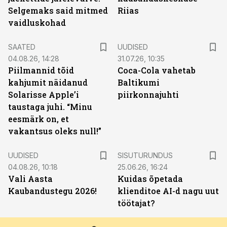
Selgemaks said mitmed
Riias
vaidluskohad
SAATED
UUDISED
04.08.26, 14:28
31.07.26, 10:35
Piilmannid tõid
Coca-Cola vahetab
kahjumit näidanud
Baltikumi
Solarisse Apple’i
piirkonnajuhti
taustaga juhi. “Minu
eesmärk on, et
vakantsus oleks null!”
ST
UUDISED
SISUTURUNDUS
04.08.26, 10:18
25.06.26, 16:24
Vali Aasta
Kuidas õpetada
Kaubandustegu 2026!
klienditoe AI-d nagu uut
töötajat?