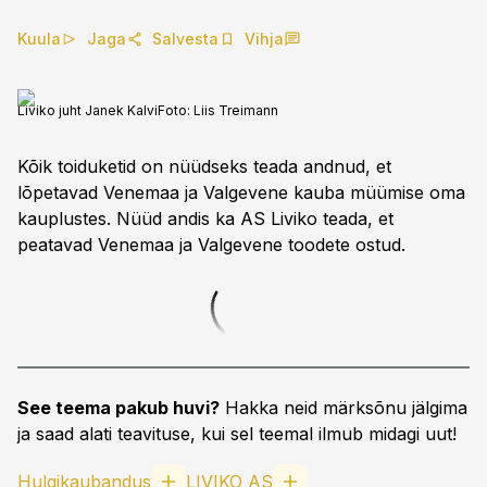
Kuula
Jaga
Salvesta
Vihja
Liviko juht Janek Kalvi
Foto:
Liis Treimann
Kõik toiduketid on nüüdseks teada andnud, et
lõpetavad Venemaa ja Valgevene kauba müümise oma
kauplustes. Nüüd andis ka AS Liviko teada, et
peatavad Venemaa ja Valgevene toodete ostud.
See teema pakub huvi?
Hakka neid märksõnu jälgima
ja saad alati teavituse, kui sel teemal ilmub midagi uut!
Hulgikaubandus
LIVIKO AS