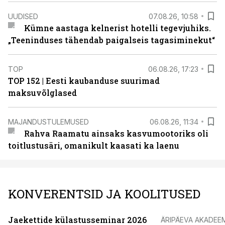
UUDISED
07.08.26, 10:58
Kümne aastaga kelnerist hotelli tegevjuhiks.
„Teeninduses tähendab paigalseis tagasiminekut“
TOP
06.08.26, 17:23
TOP 152 | Eesti kaubanduse suurimad
maksuvõlglased
MAJANDUSTULEMUSED
06.08.26, 11:34
Rahva Raamatu ainsaks kasvumootoriks oli
toitlustusäri, omanikult kaasati ka laenu
KONVERENTSID JA KOOLITUSED
Jaekettide külastusseminar 2026
ÄRIPÄEVA AKADEE