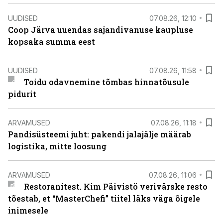
UUDISED
07.08.26, 12:10
Coop Järva uuendas sajandivanuse kaupluse
kopsaka summa eest
UUDISED
07.08.26, 11:58
Toidu odavnemine tõmbas hinnatõusule
pidurit
ARVAMUSED
07.08.26, 11:18
Pandisüsteemi juht: pakendi jalajälje määrab
logistika, mitte loosung
ARVAMUSED
07.08.26, 11:06
Restoranitest. Kim Päivistö verivärske resto
tõestab, et “MasterChefi” tiitel läks väga õigele
inimesele