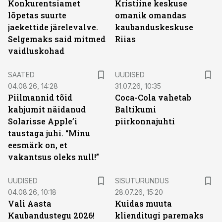
Konkurentsiamet
Kristiine keskuse
lõpetas suurte
omanik omandas
jaekettide järelevalve.
kaubanduskeskuse
Selgemaks said mitmed
Riias
vaidluskohad
SAATED
UUDISED
04.08.26, 14:28
31.07.26, 10:35
Piilmannid tõid
Coca-Cola vahetab
kahjumit näidanud
Baltikumi
Solarisse Apple’i
piirkonnajuhti
taustaga juhi. “Minu
eesmärk on, et
vakantsus oleks null!”
ST
UUDISED
SISUTURUNDUS
04.08.26, 10:18
28.07.26, 15:20
Vali Aasta
Kuidas muuta
Kaubandustegu 2026!
klienditugi paremaks