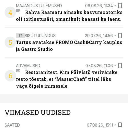
MAJANDUSTULEMUSED
06.08.26, 11:34
4
Rahva Raamatu ainsaks kasvumootoriks
oli toitlustusäri, omanikult kaasati ka laenu
SISUTURUNDUS
29.07.26, 14:56
ST
5
Tartus avatakse PROMO Cash&Carry kauplus
ja Gastro Studio
ARVAMUSED
07.08.26, 11:06
Restoranitest. Kim Päivistö verivärske
6
resto tõestab, et “MasterChefi” tiitel läks
väga õigele inimesele
VIIMASED UUDISED
SAATED
07.08.26, 15:11