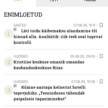
ENIMLOETUD
SAATED
07.08.26, 15:11
Läti toidu käibemaksu alandamine tõi
1
hinnad alla. Analüütik: riik teeb seal tugevat
kontrolli
UUDISED
05.08.26, 09:05
2
Kristiine keskuse omanik omandas
kaubanduskeskuse Riias
UUDISED
07.08.26, 10:58
Kümne aastaga kelnerist hotelli
3
tegevjuhiks. „Teeninduses tähendab
paigalseis tagasiminekut“