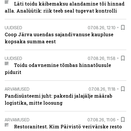
Läti toidu käibemaksu alandamine tõi hinnad
alla. Analüütik: riik teeb seal tugevat kontrolli
UUDISED
07.08.26, 12:10
Coop Järva uuendas sajandivanuse kaupluse
kopsaka summa eest
UUDISED
07.08.26, 11:58
Toidu odavnemine tõmbas hinnatõusule
pidurit
ARVAMUSED
07.08.26, 11:18
Pandisüsteemi juht: pakendi jalajälje määrab
logistika, mitte loosung
ARVAMUSED
07.08.26, 11:06
Restoranitest. Kim Päivistö verivärske resto