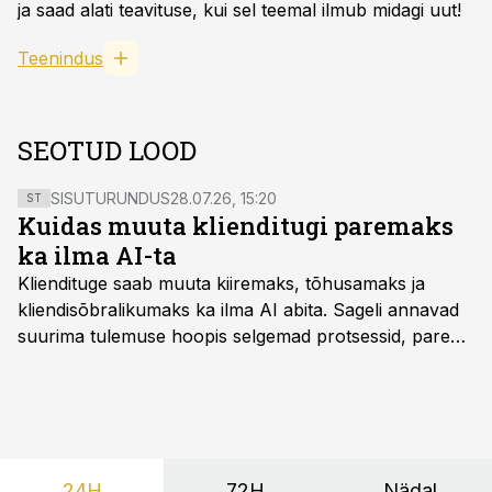
ja saad alati teavituse, kui sel teemal ilmub midagi uut!
Teenindus
SEOTUD LOOD
SISUTURUNDUS
28.07.26, 15:20
ST
Kuidas muuta klienditugi paremaks
ka ilma AI-ta
Kliendituge saab muuta kiiremaks, tõhusamaks ja
kliendisõbralikumaks ka ilma AI abita. Sageli annavad
suurima tulemuse hoopis selgemad protsessid, parem
iseteenindus, nutikad automatiseerimised ja õigel ajal
jagatud info.
24H
72H
Nädal