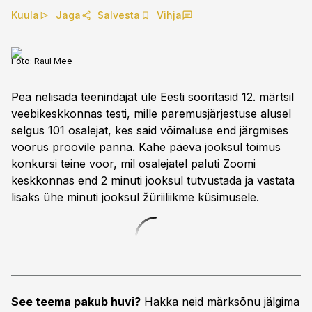
Kuula
Jaga
Salvesta
Vihja
Foto:
Raul Mee
Pea nelisada teenindajat üle Eesti sooritasid 12. märtsil
veebikeskkonnas testi, mille paremusjärjestuse alusel
selgus 101 osalejat, kes said võimaluse end järgmises
voorus proovile panna. Kahe päeva jooksul toimus
konkursi teine voor, mil osalejatel paluti Zoomi
keskkonnas end 2 minuti jooksul tutvustada ja vastata
lisaks ühe minuti jooksul žüriiliikme küsimusele.
See teema pakub huvi?
Hakka neid märksõnu jälgima