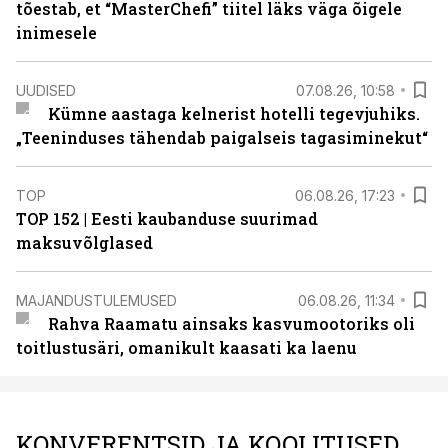
tõestab, et “MasterChefi” tiitel läks väga õigele
inimesele
UUDISED
07.08.26, 10:58
Kümne aastaga kelnerist hotelli tegevjuhiks.
„Teeninduses tähendab paigalseis tagasiminekut“
TOP
06.08.26, 17:23
TOP 152 | Eesti kaubanduse suurimad
maksuvõlglased
MAJANDUSTULEMUSED
06.08.26, 11:34
Rahva Raamatu ainsaks kasvumootoriks oli
toitlustusäri, omanikult kaasati ka laenu
KONVERENTSID JA KOOLITUSED