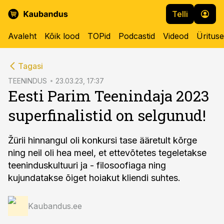
Telli
Avaleht
Kõik lood
TOPid
Podcastid
Videod
Üritus
cebook
Tagasi
Twitter)
TEENINDUS
23.03.23, 17:37
Eesti Parim Teenindaja 2023
kedIn
superfinalistid on selgunud!
ail
k
Žürii hinnangul oli konkursi tase ääretult kõrge
ning neil oli hea meel, et ettevõtetes tegeletakse
teeninduskultuuri ja - filosoofiaga ning
kujundatakse õiget hoiakut kliendi suhtes.
Kaubandus.ee