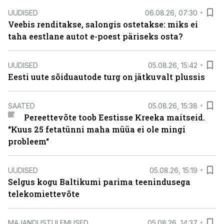
UUDISED
06.08.26, 07:30
Veebis renditakse, salongis ostetakse: miks ei
taha eestlane autot e-poest päriseks osta?
UUDISED
05.08.26, 15:42
Eesti uute sõiduautode turg on jätkuvalt plussis
SAATED
05.08.26, 15:38
Pereettevõte toob Eestisse Kreeka maitseid.
“Kuus 25 fetatünni maha müüa ei ole mingi
probleem“
UUDISED
05.08.26, 15:19
Selgus kogu Baltikumi parima teenindusega
telekomiettevõte
MAJANDUSTULEMUSED
05.08.26, 14:37