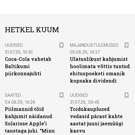
HETKEL KUUM
UUDISED
MAJANDUSTULEMUSED
31.07.26, 10:35
05.08.26, 14:37
Coca-Cola vahetab
Ulatuslikust kahjumist
Baltikumi
hoolimata võttis tuntud
piirkonnajuhti
ehituspoeketi omanik
kopsaka dividendi
SAATED
UUDISED
04.08.26, 14:28
31.07.26, 09:45
Piilmannid tõid
Toidukauplused
kahjumit näidanud
vedasid pärast kahte
Solarisse Apple’i
aastat juuni jaemüügi
taustaga juhi. “Minu
kasvu