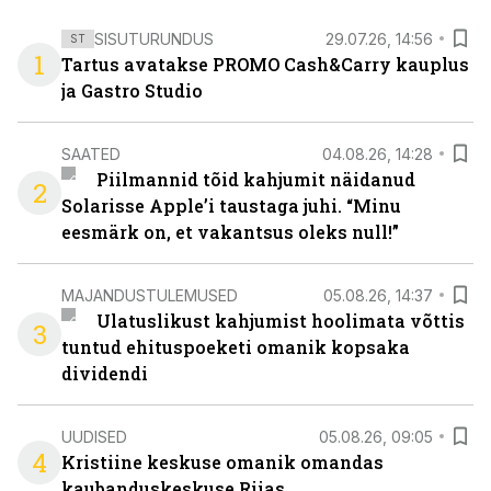
SISUTURUNDUS
29.07.26, 14:56
ST
1
Tartus avatakse PROMO Cash&Carry kauplus
ja Gastro Studio
SAATED
04.08.26, 14:28
Piilmannid tõid kahjumit näidanud
2
Solarisse Apple’i taustaga juhi. “Minu
eesmärk on, et vakantsus oleks null!”
MAJANDUSTULEMUSED
05.08.26, 14:37
Ulatuslikust kahjumist hoolimata võttis
3
tuntud ehituspoeketi omanik kopsaka
dividendi
UUDISED
05.08.26, 09:05
4
Kristiine keskuse omanik omandas
kaubanduskeskuse Riias