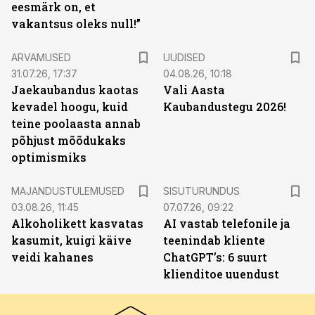
eesmärk on, et
vakantsus oleks null!”
ARVAMUSED
UUDISED
31.07.26, 17:37
04.08.26, 10:18
Jaekaubandus kaotas
Vali Aasta
kevadel hoogu, kuid
Kaubandustegu 2026!
teine poolaasta annab
põhjust mõõdukaks
optimismiks
ST
MAJANDUSTULEMUSED
SISUTURUNDUS
03.08.26, 11:45
07.07.26, 09:22
Alkoholikett kasvatas
AI vastab telefonile ja
kasumit, kuigi käive
teenindab kliente
veidi kahanes
ChatGPT’s: 6 suurt
klienditoe uuendust