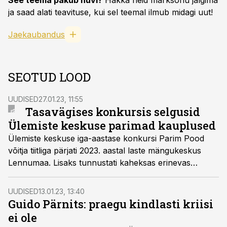
See teema pakub huvi?
Hakka neid märksõnu jälgima
ja saad alati teavituse, kui sel teemal ilmub midagi uut!
Jaekaubandus
SEOTUD LOOD
UUDISED
27.01.23, 11:55
Tasavägises konkursis selgusid
Ülemiste keskuse parimad kauplused
Ülemiste keskuse iga-aastase konkursi Parim Pood
võitja tiitliga pärjati 2023. aastal laste mängukeskus
Lennumaa. Lisaks tunnustati kaheksas erinevas
kategoorias parimaid kauplusi.
UUDISED
13.01.23, 13:40
Guido Pärnits: praegu kindlasti kriisi
ei ole