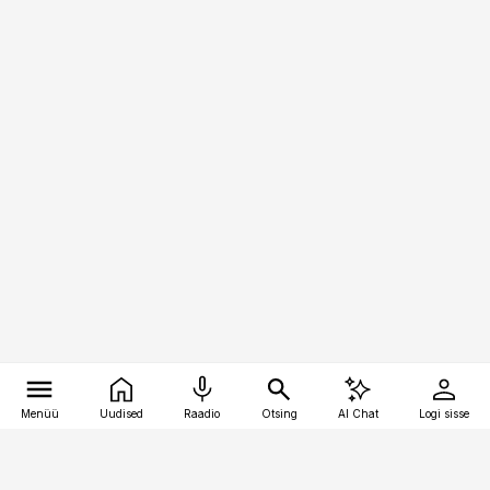
Menüü
Uudised
Raadio
Otsing
AI Chat
Logi sisse