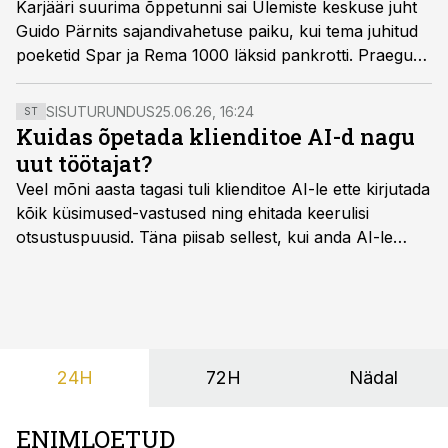
Karjääri suurima õppetunni sai Ülemiste keskuse juht
Guido Pärnits sajandivahetuse paiku, kui tema juhitud
poeketid Spar ja Rema 1000 läksid pankrotti. Praegust
majandusolukorda Pärnits kriisiks ei pea, ta on kindel,
et edasi läheb paremaks.
SISUTURUNDUS
25.06.26, 16:24
ST
Kuidas õpetada klienditoe AI-d nagu
uut töötajat?
Veel mõni aasta tagasi tuli klienditoe AI-le ette kirjutada
kõik küsimused-vastused ning ehitada keerulisi
otsustuspuusid. Täna piisab sellest, kui anda AI-le
ligipääs õigetele teadmisteallikatele ning kirjeldada
ülesanne tekstina.
24H
72H
Nädal
ENIMLOETUD