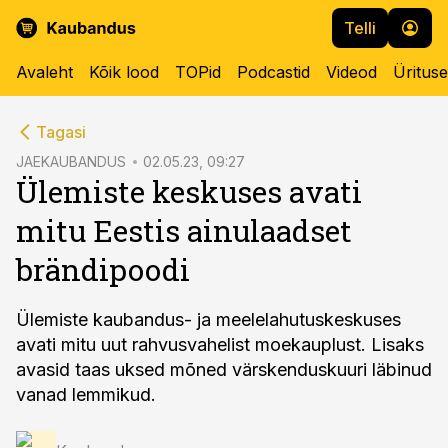
Telli
Avaleht
Kõik lood
TOPid
Podcastid
Videod
Üritus
cebook
Tagasi
Twitter)
JAEKAUBANDUS
02.05.23, 09:27
Ülemiste keskuses avati
kedIn
mitu Eestis ainulaadset
ail
brändipoodi
k
Ülemiste kaubandus- ja meelelahutuskeskuses
avati mitu uut rahvusvahelist moekauplust. Lisaks
avasid taas uksed mõned värskenduskuuri läbinud
vanad lemmikud.