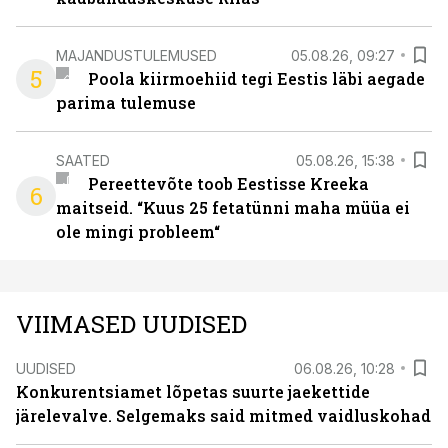
MAJANDUSTULEMUSED
05.08.26, 09:27
5
Poola kiirmoehiid tegi Eestis läbi aegade
parima tulemuse
SAATED
05.08.26, 15:38
Pereettevõte toob Eestisse Kreeka
6
maitseid. “Kuus 25 fetatünni maha müüa ei
ole mingi probleem“
VIIMASED UUDISED
UUDISED
06.08.26, 10:28
Konkurentsiamet lõpetas suurte jaekettide
järelevalve. Selgemaks said mitmed vaidluskohad