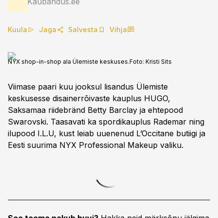
Kaubandus.ee
Kuula
Jaga
Salvesta
Vihja
NYX shop-in-shop ala Ülemiste keskuses.
Foto:
Kristi Sits
Viimase paari kuu jooksul lisandus Ülemiste
keskusesse disainerrõivaste kauplus HUGO,
Saksamaa riidebränd Betty Barclay ja ehtepood
Swarovski. Taasavati ka spordikauplus Rademar ning
ilupood I.L.U, kust leiab uuenenud L’Occitane butiigi ja
Eesti suurima NYX Professional Makeup valiku.