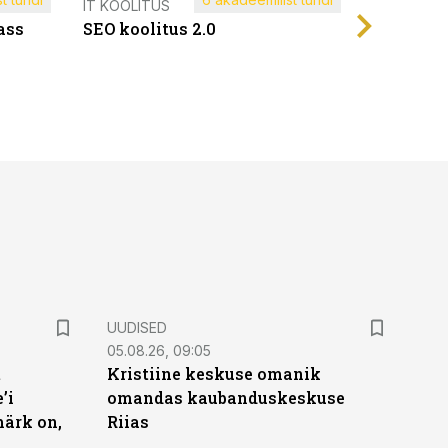
Müügijuh
IT KOOLITUS
ass
SEO koolitus 2.0
UUDISED
05.08.26, 09:05
t
Kristiine keskuse omanik
’i
omandas kaubanduskeskuse
märk on,
Riias