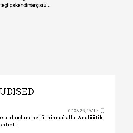
htegi pakendimärgistuse
ltuure arvestavas
ine, mitte eksitamine.
UDISED
07.08.26, 15:11
ksu alandamine tõi hinnad alla. Analüütik:
ontrolli