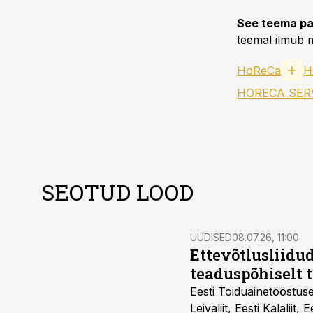
See teema pa
teemal ilmub m
HoReCa
H
HORECA SER
SEOTUD LOOD
UUDISED
08.07.26, 11:00
Ettevõtlusliidud
teaduspõhiselt 
Eesti Toiduainetööstus
Leivaliit, Eesti Kalaliit,