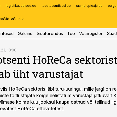
e
logistikauudised.ee
toostusuudised.ee
raamatupidaja.ee
palga
Infopank
Radar
ritused
Galeriid
Sisuturundus
Töö
Võlaregister
Saad
.23, 10:00
otsenti HoReCa sektoris
tab üht varustajat
iis HoReCa sektoris läbi turu-uuringu, mille järgi on re
teiste toitlustajate kõige eelistatum varustaja jätkuval
iimase kolme kuu jooksul kaupa ostnud või tellinud lig
sevatest HoReCa ettevõtetest.