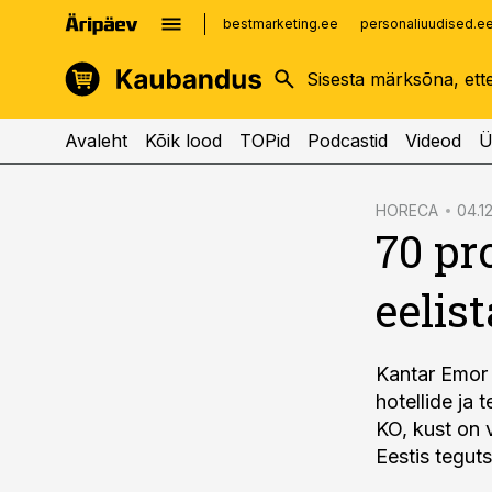
bestmarketing.ee
personaliuudised.e
kinnisvarauudised.ee
imelineajalugu.ee
logistikauudised.ee
imelineteadus.ee
Avaleht
Kõik lood
TOPid
Podcastid
Videod
Ü
cebook
HORECA
04.12
70 pr
Twitter)
kedIn
eelis
ail
k
Kantar Emor v
hotellide ja 
KO, kust on v
Eestis tegut