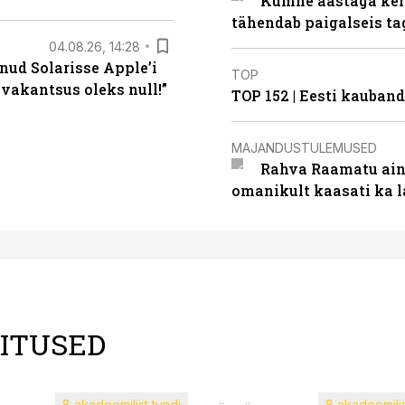
Kümne aastaga keln
tähendab paigalseis t
04.08.26, 14:28
nud Solarisse Apple’i
TOP
 vakantsus oleks null!”
TOP 152 | Eesti kauba
MAJANDUSTULEMUSED
Rahva Raamatu ains
omanikult kaasati ka 
LITUSED
8 akadeemilist tundi
8 akadeemilis