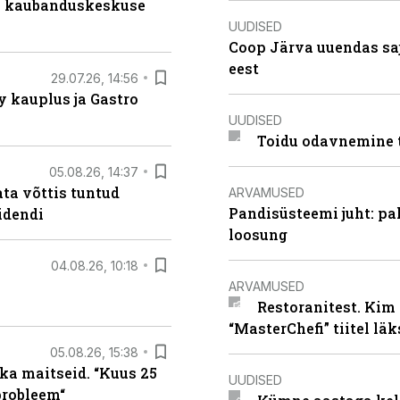
s kaubanduskeskuse
UUDISED
Coop Järva uuendas s
eest
29.07.26, 14:56
 kauplus ja Gastro
UUDISED
Toidu odavnemine 
05.08.26, 14:37
ta võttis tuntud
ARVAMUSED
Pandisüsteemi juht: pak
idendi
loosung
04.08.26, 10:18
ARVAMUSED
Restoranitest. Kim 
“MasterChefi” tiitel lä
05.08.26, 15:38
ka maitseid. “Kuus 25
UUDISED
probleem“