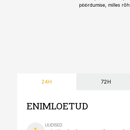
pöördumise, milles rõh
süsteemi kuni Euroopa 
lahenduses. Pakendi esi
24H
72H
ENIMLOETUD
UUDISED