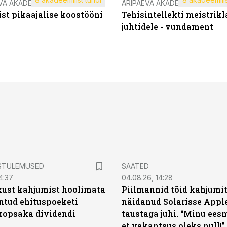
VA AKADEEMIA
ÄRIPÄEVA AKADEEMIA
st pikaajalise koostööni
Tehisintellekti meistrikl
juhtidele - vundament
STULEMUSED
SAATED
4:37
04.08.26, 14:28
kust kahjumist hoolimata
Piilmannid tõid kahjumi
untud ehituspoeketi
näidanud Solarisse Apple
opsaka dividendi
taustaga juhi. “Minu ees
et vakantsus oleks null!”