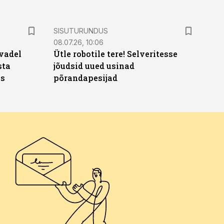
ST
SISUTURUNDUS
08.07.26, 10:06
vadel
Ütle robotile tere! Selveritesse
sta
jõudsid uued usinad
ks
põrandapesijad