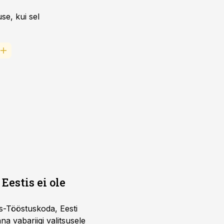
se, kui sel
Eestis ei ole
s-Tööstuskoda, Eesti
täna vabariigi valitsusele