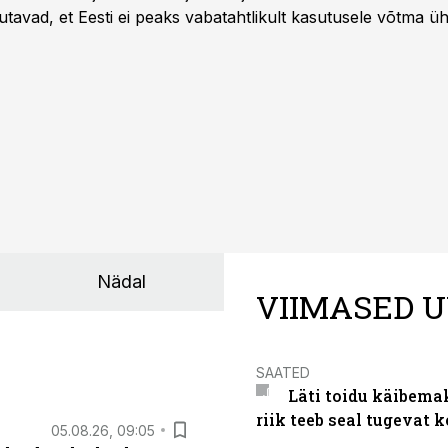
utavad, et Eesti ei peaks vabatahtlikult kasutusele võtma ü
Liidus pole kokku lepitud ühtses, teaduspõhises ja toiduku
külje märgistuse eesmärk peaks olema tarbijainfo lihtsustam
Nädal
VIIMASED U
SAATED
Läti toidu käibema
riik teeb seal tugevat k
05.08.26, 09:05