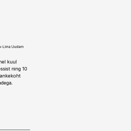
a-Liina Uudam
mel kuul
ssist ning 10
hankekoht
adega.