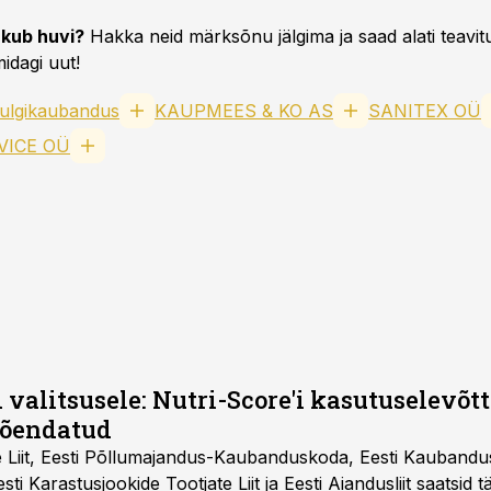
kub huvi?
Hakka neid märksõnu jälgima ja saad alati teavitu
idagi uut!
ulgikaubandus
KAUPMEES & KO AS
SANITEX OÜ
VICE OÜ
 valitsusele: Nutri-Score'i kasutuselevõtt 
tõendatud
e Liit, Eesti Põllumajandus-Kaubanduskoda, Eesti Kaubandu
 Eesti Karastusjookide Tootjate Liit ja Eesti Aiandusliit saatsid 