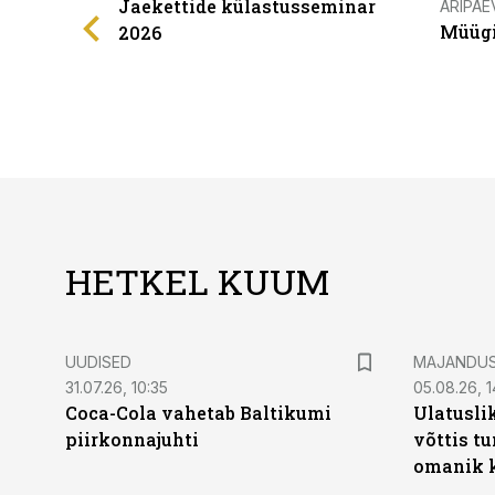
Jaekettide külastusseminar
ÄRIPÄE
Müügi
2026
HETKEL KUUM
UUDISED
MAJANDU
31.07.26, 10:35
05.08.26, 1
Coca-Cola vahetab Baltikumi
Ulatusli
piirkonnajuhti
võttis t
omanik k