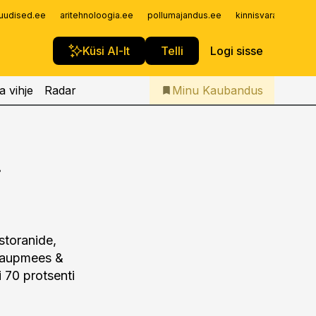
Iseteenindus
uudised.ee
aritehnoloogia.ee
pollumajandus.ee
kinnisvarauudised.
Telli Kaubandus
Küsi AI-lt
Telli
Logi sisse
a vihje
Radar
Minu Kaubandus
t
storanide,
t Kaupmees &
i 70 protsenti