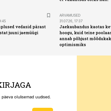
ARVAMUSED
9:45
31.07.26, 17:37
plused vedasid pärast
Jaekaubandus kaotas ke
stat juuni jaemüügi
hoogu, kuid teine poolaa
annab põhjust mõõduka
optimismiks
KIRJAGA
ti päeva olulisemad uudised.