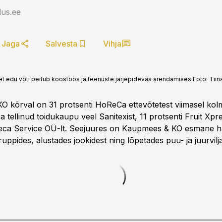
us.ee
Jaga
Salvesta
Vihja
t edu võti peitub koostöös ja teenuste järjepidevas arendamises.
Foto:
Tiin
 kõrval on 31 protsenti HoReCa ettevõtetest viimasel kol
 tellinud toidukaupu veel Sanitexist, 11 protsenti Fruit Xpre
reca Service OÜ-lt. Seejuures on Kaupmees & KO esmane 
uppides, alustades jookidest ning lõpetades puu- ja juurvilj