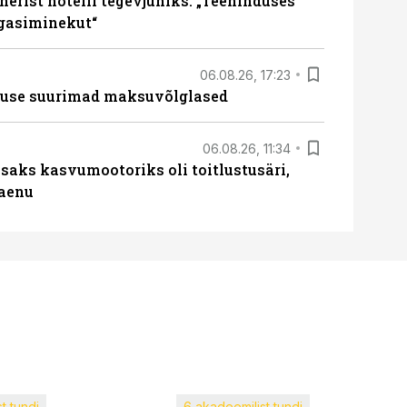
erist hotelli tegevjuhiks. „Teeninduses
agasiminekut“
06.08.26, 17:23
nduse suurimad maksuvõlglased
06.08.26, 11:34
aks kasvumootoriks oli toitlustusäri,
laenu
t tundi
6 akadeemilist tundi