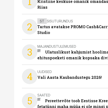
1
Kristiine keskuse omanik omanda
Riias
ST
SISUTURUNDUS
2
Tartus avatakse PROMO Cash&Carry
Studio
MAJANDUSTULEMUSED
3
Ulatuslikust kahjumist hoolima
ehituspoeketi omanik kopsaka div
UUDISED
4
Vali Aasta Kaubandustegu 2026!
SAATED
5
Pereettevõte toob Eestisse Kree
fetatünni maha müüa ei ole mingi 