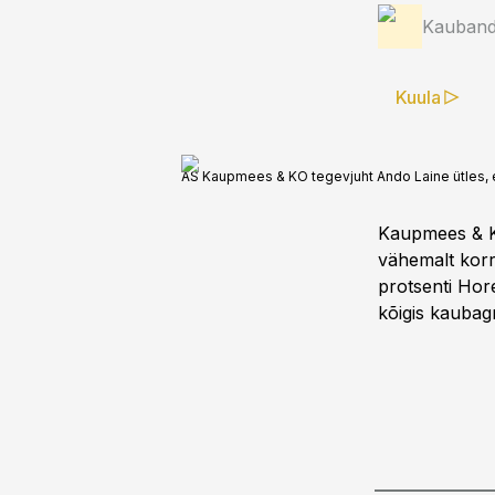
Kauband
Kuula
AS Kaupmees & KO tegevjuht Ando Laine ütles, e
Kaupmees & KO
vähemalt korra
protsenti Ho
kõigis kaubagr