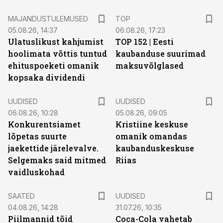
MAJANDUSTULEMUSED
TOP
05.08.26, 14:37
06.08.26, 17:23
Ulatuslikust kahjumist
TOP 152 | Eesti
hoolimata võttis tuntud
kaubanduse suurimad
ehituspoeketi omanik
maksuvõlglased
kopsaka dividendi
UUDISED
UUDISED
06.08.26, 10:28
05.08.26, 09:05
Konkurentsiamet
Kristiine keskuse
lõpetas suurte
omanik omandas
jaekettide järelevalve.
kaubanduskeskuse
Selgemaks said mitmed
Riias
vaidluskohad
SAATED
UUDISED
04.08.26, 14:28
31.07.26, 10:35
Piilmannid tõid
Coca-Cola vahetab