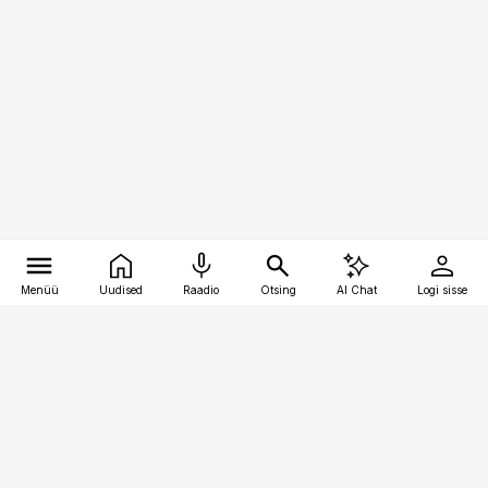
Menüü
Uudised
Raadio
Otsing
AI Chat
Logi sisse
Vana-Lõuna 39/1, 19094 Tallinn
(+372) 667 0111
kaubandus@kaubandus.ee