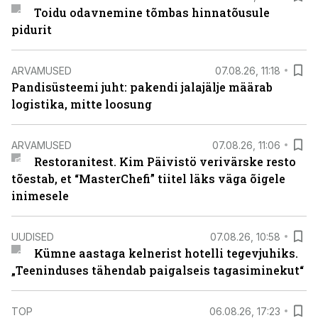
Toidu odavnemine tõmbas hinnatõusule
pidurit
ARVAMUSED
07.08.26, 11:18
Pandisüsteemi juht: pakendi jalajälje määrab
logistika, mitte loosung
ARVAMUSED
07.08.26, 11:06
Restoranitest. Kim Päivistö verivärske resto
tõestab, et “MasterChefi” tiitel läks väga õigele
inimesele
UUDISED
07.08.26, 10:58
Kümne aastaga kelnerist hotelli tegevjuhiks.
„Teeninduses tähendab paigalseis tagasiminekut“
TOP
06.08.26, 17:23