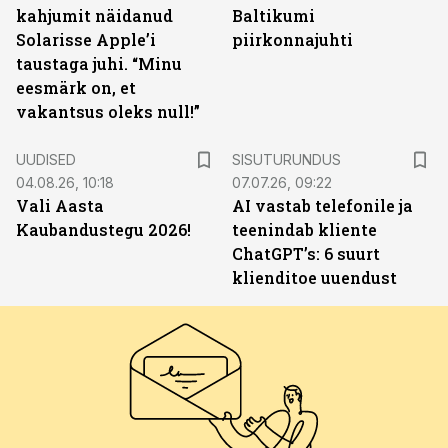
kahjumit näidanud
Baltikumi
Solarisse Apple’i
piirkonnajuhti
taustaga juhi. “Minu
eesmärk on, et
vakantsus oleks null!”
ST
UUDISED
SISUTURUNDUS
04.08.26, 10:18
07.07.26, 09:22
Vali Aasta
AI vastab telefonile ja
Kaubandustegu 2026!
teenindab kliente
ChatGPT’s: 6 suurt
klienditoe uuendust