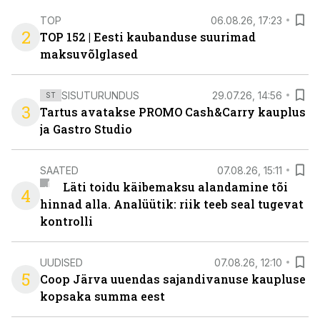
TOP
06.08.26, 17:23
2
TOP 152 | Eesti kaubanduse suurimad
maksuvõlglased
SISUTURUNDUS
29.07.26, 14:56
ST
3
Tartus avatakse PROMO Cash&Carry kauplus
ja Gastro Studio
SAATED
07.08.26, 15:11
Läti toidu käibemaksu alandamine tõi
4
hinnad alla. Analüütik: riik teeb seal tugevat
kontrolli
UUDISED
07.08.26, 12:10
5
Coop Järva uuendas sajandivanuse kaupluse
kopsaka summa eest