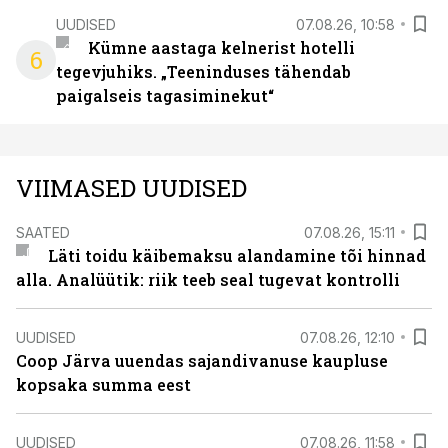
UUDISED
07.08.26, 10:58
Kümne aastaga kelnerist hotelli
6
tegevjuhiks. „Teeninduses tähendab
paigalseis tagasiminekut“
VIIMASED UUDISED
SAATED
07.08.26, 15:11
Läti toidu käibemaksu alandamine tõi hinnad
alla. Analüütik: riik teeb seal tugevat kontrolli
UUDISED
07.08.26, 12:10
Coop Järva uuendas sajandivanuse kaupluse
kopsaka summa eest
UUDISED
07.08.26, 11:58