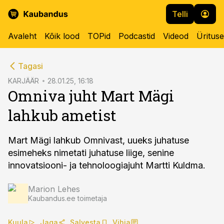
Telli
Avaleht
Kõik lood
TOPid
Podcastid
Videod
Üritus
cebook
Tagasi
Twitter)
KARJÄÄR
28.01.25, 16:18
Omniva juht Mart Mägi
kedIn
lahkub ametist
ail
k
Mart Mägi lahkub Omnivast, uueks juhatuse
esimeheks nimetati juhatuse liige, senine
innovatsiooni- ja tehnoloogiajuht Martti Kuldma.
Marion Lehes
Kaubandus.ee toimetaja
Kuula
Jaga
Salvesta
Vihja