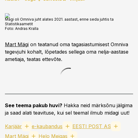
Mägi oli Omniva juht alates 2021. aastast, enne seda juhtis ta
Statistikaametit
Foto:
Andras Kralla
Mart Mägi
on teatanud oma tagasiastumisest Omniva
tegevjuhi kohalt, lõpetades sellega oma nelja-aastase
ametiaja, teatas ettevõte.
See teema pakub huvi?
Hakka neid märksõnu jälgima
ja saad alati teavituse, kui sel teemal ilmub midagi uut!
Karjäär
e-kaubandus
EESTI POST AS
Mart Mägi
Helo Meigas