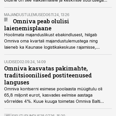
oluline on see väiksematele ja keskmise suurusega
Eesti ettevõtetele, kes konkureerivad nii kohalike kui
ka rahvusvaheliste tegijatega. Coop Panga äriklientide
MAJANDUSTULEMUSED
06.11.24, 13:26
igapäevapanganduse juht Erje Mettas toob välja,
Omniva peab olulisi
kuidas ettevõtted saavad oma makselahenduste
laienemisplaane
valikuga konkurentsis eelise saavutada.
Hoolimata majanduslikust ebakindlusest, hiilgab
Omniva oma kvartali majandustulemustega ning
laieneb ka Kaunase logistikakeskuse rajamisse,
millesse investeeritakse 42 miljonit eurot.
UUDISED
02.09.24, 14:09
Omniva kasvatas pakimahte,
traditsioonilised postiteenused
languses
Omniva kontserni esimese poolaasta müügitulu oli
65,8 miljonit eurot, kasvades eelmise aastaga
võrreldes 4%. Kuue kuuga toimetas Omniva Balti
riikides kohale kokku üle 16 miljoni paki, mida on 8%
rohkem kui eelmise aasta sama perioodi jooksul.
SISUTURUNDUS
28.07.26, 15:20
ST