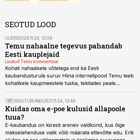
SEOTUD LOOD
UUDISED
29.11.24, 13:09
Temu nahaalne tegevus pahandab
Eesti kauplejaid
Lisatud Temu kommentaar
Kohati nahaalsete võtetega end ka Eesti
kaubandusturule suruv Hiina internetipood Temu teeb
kohalikele kaupmeestele tuska, tekitades peale
maksumure ka küsimuse, mida hiinlased kõikide meie
andmetega teevad.
SISUTURUNDUS
21.11.24, 13:49
ST
Kuidas oma e-poe kulusid allapoole
tuua?
E-kaubandus on kiiresti arenev valdkond, kus õige
makselahenduse valik võib määrata ettevõtte edu. Eriti