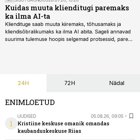
Kuidas muuta klienditugi paremaks
ka ilma AI-ta
Kliendituge saab muuta kiiremaks, tõhusamaks ja
kliendisõbralikumaks ka ilma AI abita. Sageli annavad
suurima tulemuse hoopis selgemad protsessid, parem
iseteenindus, nutikad automatiseerimised ja õigel ajal
jagatud info.
24H
72H
Nädal
ENIMLOETUD
UUDISED
05.08.26, 09:05
1
Kristiine keskuse omanik omandas
kaubanduskeskuse Riias