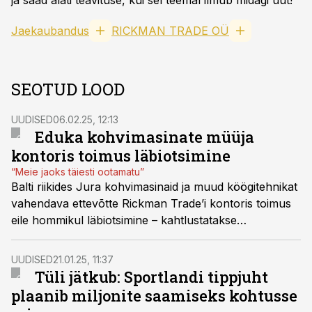
ja saad alati teavituse, kui sel teemal ilmub midagi uut!
Jaekaubandus
RICKMAN TRADE OÜ
SEOTUD LOOD
UUDISED
06.02.25, 12:13
Eduka kohvimasinate müüja
kontoris toimus läbiotsimine
“Meie jaoks täiesti ootamatu”
Balti riikides Jura kohvimasinaid ja muud köögitehnikat
vahendava ettevõtte Rickman Trade’i kontoris toimus
eile hommikul läbiotsimine – kahtlustatakse
konkurentsi kahjustavate hinnakokkulepete sõlmimist.
UUDISED
21.01.25, 11:37
Tüli jätkub: Sportlandi tippjuht
plaanib miljonite saamiseks kohtusse