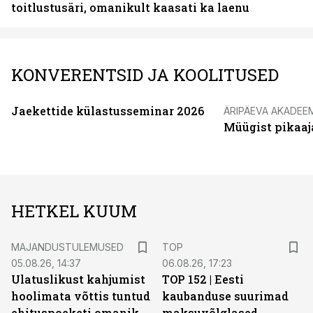
toitlustusäri, omanikult kaasati ka laenu
KONVERENTSID JA KOOLITUSED
Jaekettide külastusseminar 2026
ÄRIPÄEVA AKADEE
Müügist pikaaj
HETKEL KUUM
MAJANDUSTULEMUSED
TOP
05.08.26, 14:37
06.08.26, 17:23
Ulatuslikust kahjumist
TOP 152 | Eesti
hoolimata võttis tuntud
kaubanduse suurimad
ehituspoeketi omanik
maksuvõlglased