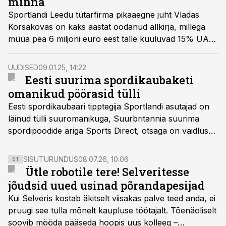
minna
Sportlandi Leedu tütarfirma pikaaegne juht Vladas
Korsakovas on kaks aastat oodanud allkirja, millega
müüa pea 6 miljoni euro eest talle kuuluvad 15% UAB
Sportland LT aktsiatest.
UUDISED
09.01.25, 14:22
Eesti suurima spordikaubaketi
omanikud pöörasid tülli
Eesti spordikaubaäri tipptegija Sportlandi asutajad on
läinud tülli suuromanikuga, Suurbritannia suurima
spordipoodide äriga Sports Direct, otsaga on vaidlused
kohtus.
SISUTURUNDUS
08.07.26, 10:06
ST
Ütle robotile tere! Selveritesse
jõudsid uued usinad põrandapesijad
Kui Selveris kostab äkitselt viisakas palve teed anda, ei
pruugi see tulla mõnelt kaupluse töötajalt. Tõenäoliselt
soovib mööda pääseda hoopis uus kolleeg –