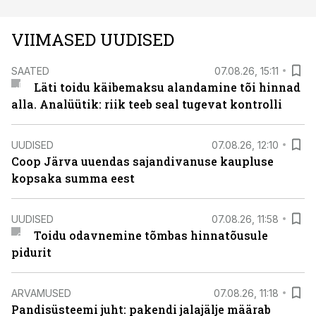
VIIMASED UUDISED
SAATED
07.08.26, 15:11
Läti toidu käibemaksu alandamine tõi hinnad
alla. Analüütik: riik teeb seal tugevat kontrolli
UUDISED
07.08.26, 12:10
Coop Järva uuendas sajandivanuse kaupluse
kopsaka summa eest
UUDISED
07.08.26, 11:58
Toidu odavnemine tõmbas hinnatõusule
pidurit
ARVAMUSED
07.08.26, 11:18
Pandisüsteemi juht: pakendi jalajälje määrab