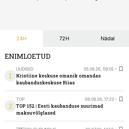
põrandapesurobot, kes liigub rahulikult, vabandab
vajadusel ja annab eesti keeles teada, et aeg on
põrandad särama lüüa.
24H
72H
Nädal
ENIMLOETUD
UUDISED
05.08.26, 09:05
1
Kristiine keskuse omanik omandas
kaubanduskeskuse Riias
TOP
06.08.26, 17:23
2
TOP 152 | Eesti kaubanduse suurimad
maksuvõlglased