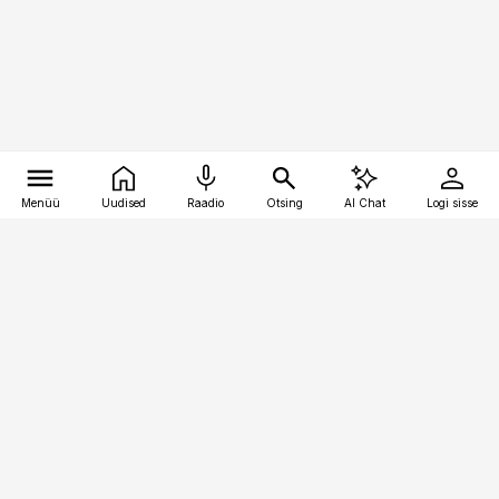
Menüü
Uudised
Raadio
Otsing
AI Chat
Logi sisse
Vana-Lõuna 39/1, 19094 Tallinn
(+372) 667 0111
kaubandus@kaubandus.ee
Telli
Reklaam
Firmast