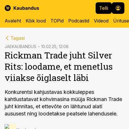
Telli
Avaleht
Kõik lood
TOPid
Podcastid
Videod
Üritus
cebook
Tagasi
Twitter)
JAEKAUBANDUS
10.02.25, 12:08
Rickman Trade juht Silver
kedIn
Rits: loodame, et menetlus
ail
viiakse õiglaselt läbi
k
Konkurentsi kahjustavas kokkuleppes
kahtlustatavat kohvimasina müüja Rickman Trade
juht kinnitas, et ettevõte on lähtunud alati
aususest ning loodetakse peatsele lahendusele.