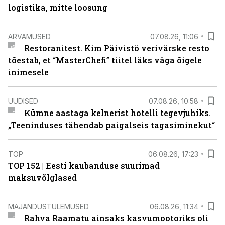
logistika, mitte loosung
ARVAMUSED
07.08.26, 11:06
Restoranitest. Kim Päivistö verivärske resto
tõestab, et “MasterChefi” tiitel läks väga õigele
inimesele
UUDISED
07.08.26, 10:58
Kümne aastaga kelnerist hotelli tegevjuhiks.
„Teeninduses tähendab paigalseis tagasiminekut“
TOP
06.08.26, 17:23
TOP 152 | Eesti kaubanduse suurimad
maksuvõlglased
MAJANDUSTULEMUSED
06.08.26, 11:34
Rahva Raamatu ainsaks kasvumootoriks oli