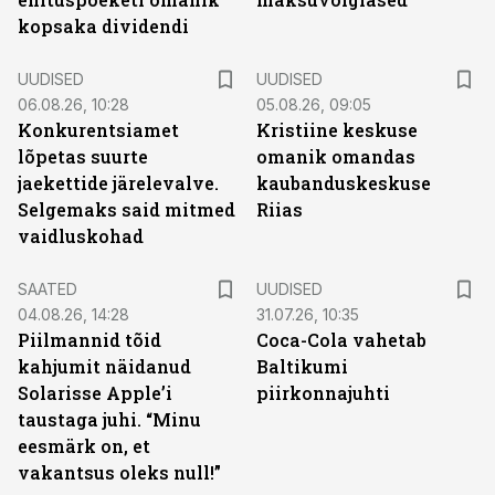
kopsaka dividendi
UUDISED
UUDISED
06.08.26, 10:28
05.08.26, 09:05
Konkurentsiamet
Kristiine keskuse
lõpetas suurte
omanik omandas
jaekettide järelevalve.
kaubanduskeskuse
Selgemaks said mitmed
Riias
vaidluskohad
SAATED
UUDISED
04.08.26, 14:28
31.07.26, 10:35
Piilmannid tõid
Coca-Cola vahetab
kahjumit näidanud
Baltikumi
Solarisse Apple’i
piirkonnajuhti
taustaga juhi. “Minu
eesmärk on, et
vakantsus oleks null!”