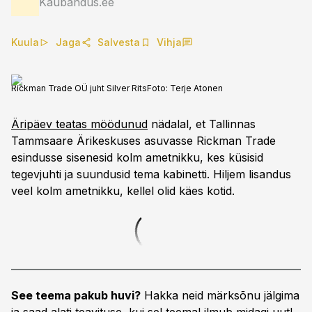
Kaubandus.ee
Kuula
Jaga
Salvesta
Vihja
Rickman Trade OÜ juht Silver Rits
Foto:
Terje Atonen
Äripäev teatas möödunud
nädalal, et Tallinnas
Tammsaare Ärikeskuses asuvasse Rickman Trade
esindusse sisenesid kolm ametnikku, kes küsisid
tegevjuhti ja suundusid tema kabinetti. Hiljem lisandus
veel kolm ametnikku, kellel olid käes kotid.
See teema pakub huvi?
Hakka neid märksõnu jälgima