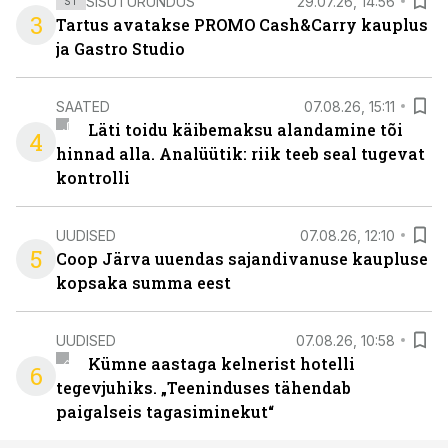
SISUTURUNDUS
29.07.26, 14:56
ST
3
Tartus avatakse PROMO Cash&Carry kauplus
ja Gastro Studio
SAATED
07.08.26, 15:11
Läti toidu käibemaksu alandamine tõi
4
hinnad alla. Analüütik: riik teeb seal tugevat
kontrolli
UUDISED
07.08.26, 12:10
5
Coop Järva uuendas sajandivanuse kaupluse
kopsaka summa eest
UUDISED
07.08.26, 10:58
Kümne aastaga kelnerist hotelli
6
tegevjuhiks. „Teeninduses tähendab
paigalseis tagasiminekut“