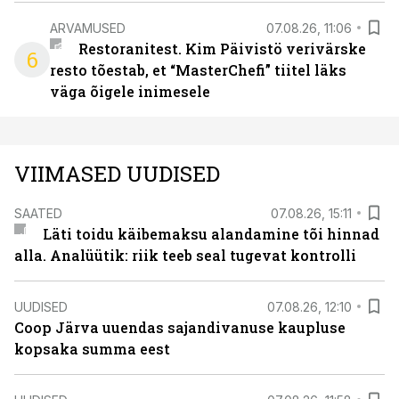
ARVAMUSED
07.08.26, 11:06
Restoranitest. Kim Päivistö verivärske
6
resto tõestab, et “MasterChefi” tiitel läks
väga õigele inimesele
VIIMASED UUDISED
SAATED
07.08.26, 15:11
Läti toidu käibemaksu alandamine tõi hinnad
alla. Analüütik: riik teeb seal tugevat kontrolli
UUDISED
07.08.26, 12:10
Coop Järva uuendas sajandivanuse kaupluse
kopsaka summa eest