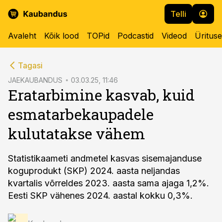
Telli
Avaleht
Kõik lood
TOPid
Podcastid
Videod
Üritus
cebook
Tagasi
Twitter)
JAEKAUBANDUS
03.03.25, 11:46
Eratarbimine kasvab, kuid
kedIn
esmatarbekaupadele
ail
kulutatakse vähem
k
Statistikaameti andmetel kasvas sisemajanduse
koguprodukt (SKP) 2024. aasta neljandas
kvartalis võrreldes 2023. aasta sama ajaga 1,2%.
Eesti SKP vähenes 2024. aastal kokku 0,3%.