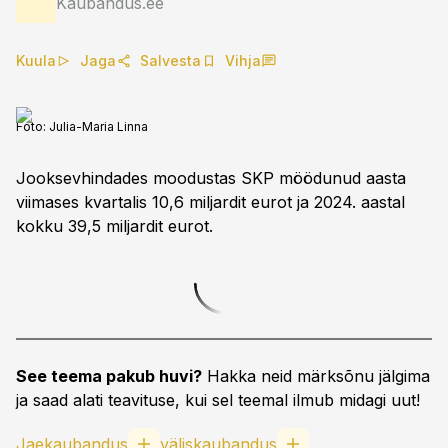
Kaubandus.ee
Kuula
Jaga
Salvesta
Vihja
Foto:
Julia-Maria Linna
Jooksevhindades moodustas SKP möödunud aasta
viimases kvartalis 10,6 miljardit eurot ja 2024. aastal
kokku 39,5 miljardit eurot.
See teema pakub huvi?
Hakka neid märksõnu jälgima
ja saad alati teavituse, kui sel teemal ilmub midagi uut!
Jaekaubandus
väliskaubandus