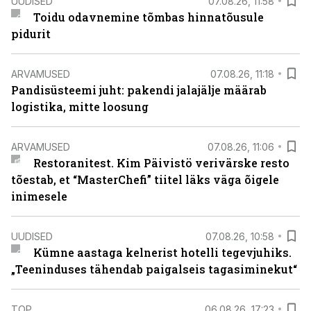
UUDISED
07.08.26, 11:58
Toidu odavnemine tõmbas hinnatõusule
pidurit
ARVAMUSED
07.08.26, 11:18
Pandisüsteemi juht: pakendi jalajälje määrab
logistika, mitte loosung
ARVAMUSED
07.08.26, 11:06
Restoranitest. Kim Päivistö verivärske resto
tõestab, et “MasterChefi” tiitel läks väga õigele
inimesele
UUDISED
07.08.26, 10:58
Kümne aastaga kelnerist hotelli tegevjuhiks.
„Teeninduses tähendab paigalseis tagasiminekut“
TOP
06.08.26, 17:23