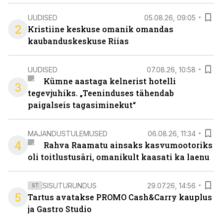
UUDISED
05.08.26, 09:05
2
Kristiine keskuse omanik omandas
kaubanduskeskuse Riias
UUDISED
07.08.26, 10:58
Kümne aastaga kelnerist hotelli
3
tegevjuhiks. „Teeninduses tähendab
paigalseis tagasiminekut“
MAJANDUSTULEMUSED
06.08.26, 11:34
4
Rahva Raamatu ainsaks kasvumootoriks
oli toitlustusäri, omanikult kaasati ka laenu
SISUTURUNDUS
29.07.26, 14:56
ST
5
Tartus avatakse PROMO Cash&Carry kauplus
ja Gastro Studio