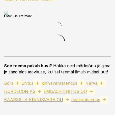
Foto:
Liis Treimann
See teema pakub huvi?
Hakka neid märksõnu jälgima
ja saad alati teavituse, kui sel teemal ilmub midagi uut!
Börs
Ehitus
kinnisvaraarendus
Narva
NORDECON AS
EMBACH EHITUS OÜ
KAARSILLA KINNISVARA OÜ
Jaekaubandus