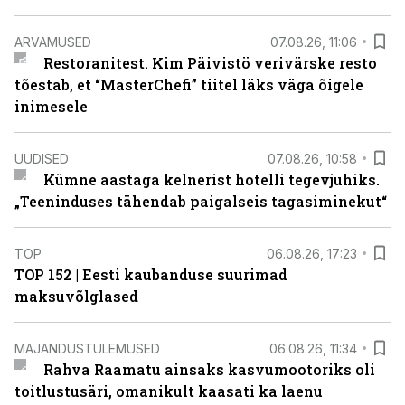
ARVAMUSED
07.08.26, 11:06
Restoranitest. Kim Päivistö verivärske resto
tõestab, et “MasterChefi” tiitel läks väga õigele
inimesele
UUDISED
07.08.26, 10:58
Kümne aastaga kelnerist hotelli tegevjuhiks.
„Teeninduses tähendab paigalseis tagasiminekut“
TOP
06.08.26, 17:23
TOP 152 | Eesti kaubanduse suurimad
maksuvõlglased
MAJANDUSTULEMUSED
06.08.26, 11:34
Rahva Raamatu ainsaks kasvumootoriks oli
toitlustusäri, omanikult kaasati ka laenu