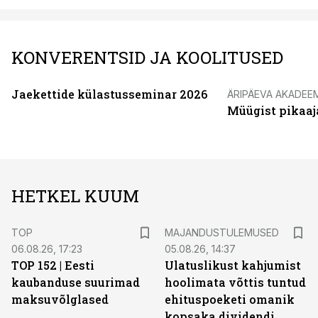
KONVERENTSID JA KOOLITUSED
Jaekettide külastusseminar 2026
ÄRIPÄEVA AKADEE
Müügist pikaaj
HETKEL KUUM
TOP
MAJANDUSTULEMUSED
06.08.26, 17:23
05.08.26, 14:37
TOP 152 | Eesti
Ulatuslikust kahjumist
kaubanduse suurimad
hoolimata võttis tuntud
maksuvõlglased
ehituspoeketi omanik
kopsaka dividendi