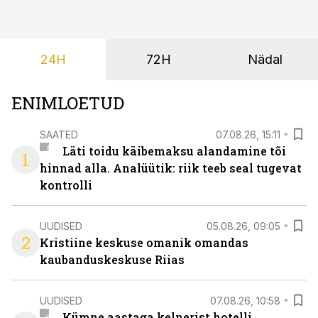
24H
72H
Nädal
ENIMLOETUD
SAATED
07.08.26, 15:11
Läti toidu käibemaksu alandamine tõi
1
hinnad alla. Analüütik: riik teeb seal tugevat
kontrolli
UUDISED
05.08.26, 09:05
2
Kristiine keskuse omanik omandas
kaubanduskeskuse Riias
UUDISED
07.08.26, 10:58
Kümne aastaga kelnerist hotelli