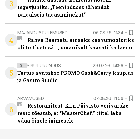
3
tegevjuhiks. „Teeninduses tähendab
paigalseis tagasiminekut“
MAJANDUSTULEMUSED
06.08.26, 11:34
4
Rahva Raamatu ainsaks kasvumootoriks
oli toitlustusäri, omanikult kaasati ka laenu
SISUTURUNDUS
29.07.26, 14:56
ST
5
Tartus avatakse PROMO Cash&Carry kauplus
ja Gastro Studio
ARVAMUSED
07.08.26, 11:06
Restoranitest. Kim Päivistö verivärske
6
resto tõestab, et “MasterChefi” tiitel läks
väga õigele inimesele