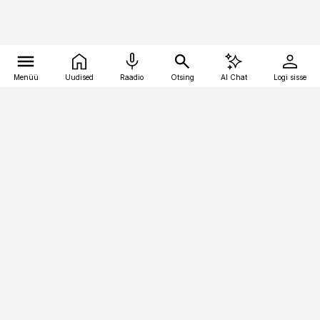
Menüü
Uudised
Raadio
Otsing
AI Chat
Logi sisse
Vana-Lõuna 39/1, 19094 Tallinn
(+372) 667 0111
kaubandus@kaubandus.ee
Telli
Reklaam
Firmast
Sisu kasutamisõigused
Ajakirjaniku
eetikakoodeks
Üldtingimused
Privaatsustingimused