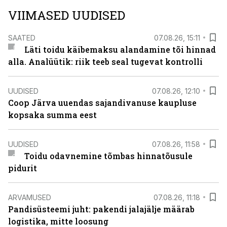
VIIMASED UUDISED
SAATED
07.08.26, 15:11
Läti toidu käibemaksu alandamine tõi hinnad
alla. Analüütik: riik teeb seal tugevat kontrolli
UUDISED
07.08.26, 12:10
Coop Järva uuendas sajandivanuse kaupluse
kopsaka summa eest
UUDISED
07.08.26, 11:58
Toidu odavnemine tõmbas hinnatõusule
pidurit
ARVAMUSED
07.08.26, 11:18
Pandisüsteemi juht: pakendi jalajälje määrab
logistika, mitte loosung