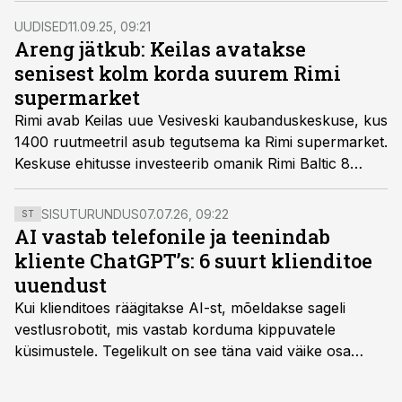
kohaselt juba käesoleva aasta augustis.
UUDISED
11.09.25, 09:21
Areng jätkub: Keilas avatakse
senisest kolm korda suurem Rimi
supermarket
Rimi avab Keilas uue Vesiveski kaubanduskeskuse, kus
1400 ruutmeetril asub tegutsema ka Rimi supermarket.
Keskuse ehitusse investeerib omanik Rimi Baltic 8
miljonit eurot.
SISUTURUNDUS
07.07.26, 09:22
ST
AI vastab telefonile ja teenindab
kliente ChatGPT’s: 6 suurt klienditoe
uuendust
Kui klienditoes räägitakse AI-st, mõeldakse sageli
vestlusrobotit, mis vastab korduma kippuvatele
küsimustele. Tegelikult on see täna vaid väike osa
sellest, mida AI suudab teha.