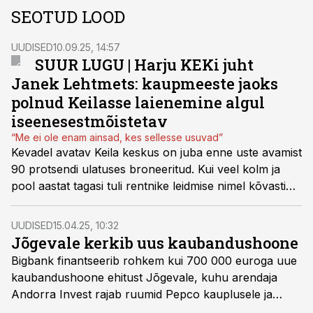
SEOTUD LOOD
UUDISED
10.09.25, 14:57
SUUR LUGU | Harju KEKi juht
Janek Lehtmets: kaupmeeste jaoks
polnud Keilasse laienemine algul
iseenesestmõistetav
“Me ei ole enam ainsad, kes sellesse usuvad”
Kevadel avatav Keila keskus on juba enne uste avamist
90 protsendi ulatuses broneeritud. Kui veel kolm ja
pool aastat tagasi tuli rentnike leidmise nimel kõvasti
vaeva näha, siis täna ollakse juba positsioonil, kus
rentnikke saab juba ise valida, rääkis Harju KEKi juht
UUDISED
15.04.25, 10:32
Janek Lehtmets.
Jõgevale kerkib uus kaubandushoone
Bigbank finantseerib rohkem kui 700 000 euroga uue
kaubandushoone ehitust Jõgevale, kuhu arendaja
Andorra Invest rajab ruumid Pepco kauplusele ja
Hesburgeri restoranile. Ehitus valmib plaanide