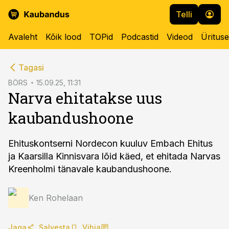
Telli
Avaleht
Kõik lood
TOPid
Podcastid
Videod
Üritus
cebook
Tagasi
Twitter)
BÖRS
15.09.25, 11:31
Narva ehitatakse uus
kedIn
kaubandushoone
ail
k
Ehituskontserni Nordecon kuuluv Embach Ehitus
ja Kaarsilla Kinnisvara lõid käed, et ehitada Narvas
Kreenholmi tänavale kaubandushoone.
Ken Rohelaan
Jaga
Salvesta
Vihja