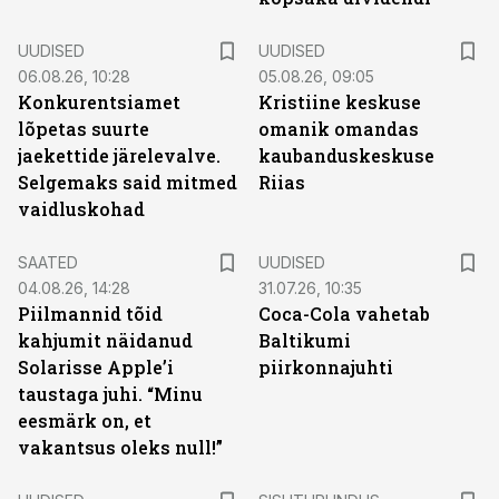
UUDISED
UUDISED
06.08.26, 10:28
05.08.26, 09:05
Konkurentsiamet
Kristiine keskuse
lõpetas suurte
omanik omandas
jaekettide järelevalve.
kaubanduskeskuse
Selgemaks said mitmed
Riias
vaidluskohad
SAATED
UUDISED
04.08.26, 14:28
31.07.26, 10:35
Piilmannid tõid
Coca-Cola vahetab
kahjumit näidanud
Baltikumi
Solarisse Apple’i
piirkonnajuhti
taustaga juhi. “Minu
eesmärk on, et
vakantsus oleks null!”
ST