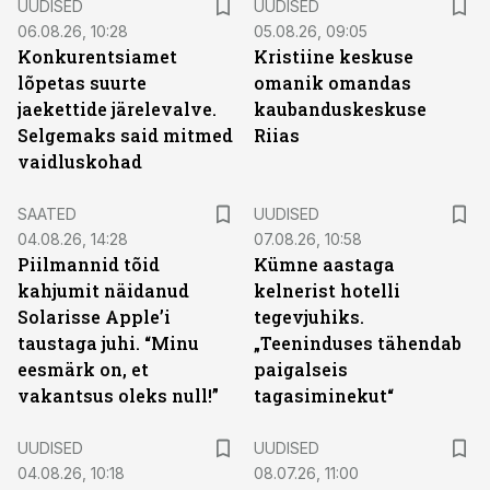
UUDISED
UUDISED
06.08.26, 10:28
05.08.26, 09:05
Konkurentsiamet
Kristiine keskuse
lõpetas suurte
omanik omandas
jaekettide järelevalve.
kaubanduskeskuse
Selgemaks said mitmed
Riias
vaidluskohad
SAATED
UUDISED
04.08.26, 14:28
07.08.26, 10:58
Piilmannid tõid
Kümne aastaga
kahjumit näidanud
kelnerist hotelli
Solarisse Apple’i
tegevjuhiks.
taustaga juhi. “Minu
„Teeninduses tähendab
eesmärk on, et
paigalseis
vakantsus oleks null!”
tagasiminekut“
UUDISED
UUDISED
04.08.26, 10:18
08.07.26, 11:00