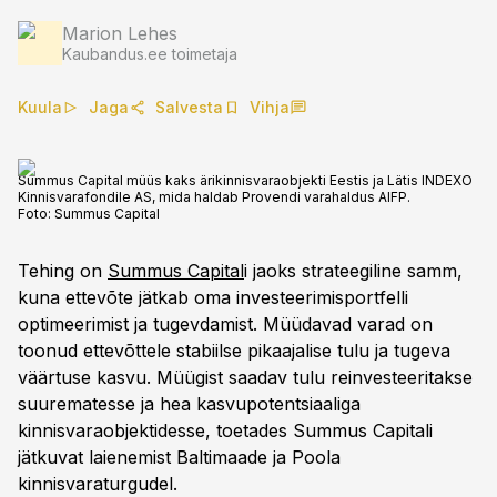
Marion Lehes
Kaubandus.ee toimetaja
Kuula
Jaga
Salvesta
Vihja
Summus Capital müüs kaks ärikinnisvaraobjekti Eestis ja Lätis INDEXO
Kinnisvarafondile AS, mida haldab Provendi varahaldus AIFP.
Foto:
Summus Capital
Tehing on
Summus Capital
i jaoks strateegiline samm,
kuna ettevõte jätkab oma investeerimisportfelli
optimeerimist ja tugevdamist. Müüdavad varad on
toonud ettevõttele stabiilse pikaajalise tulu ja tugeva
väärtuse kasvu. Müügist saadav tulu reinvesteeritakse
suurematesse ja hea kasvupotentsiaaliga
kinnisvaraobjektidesse, toetades Summus Capitali
jätkuvat laienemist Baltimaade ja Poola
kinnisvaraturgudel.