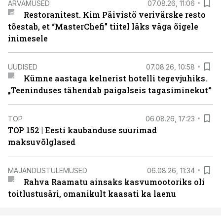
ARVAMUSED
07.08.26, 11:06
Restoranitest. Kim Päivistö verivärske resto
tõestab, et “MasterChefi” tiitel läks väga õigele
inimesele
UUDISED
07.08.26, 10:58
Kümne aastaga kelnerist hotelli tegevjuhiks.
„Teeninduses tähendab paigalseis tagasiminekut“
TOP
06.08.26, 17:23
TOP 152 | Eesti kaubanduse suurimad
maksuvõlglased
MAJANDUSTULEMUSED
06.08.26, 11:34
Rahva Raamatu ainsaks kasvumootoriks oli
toitlustusäri, omanikult kaasati ka laenu