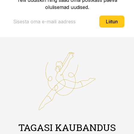
Telli uudiskiri ning saad oma postkasti päeva
olulisemad uudised.
Liitun
TAGASI KAUBANDUS