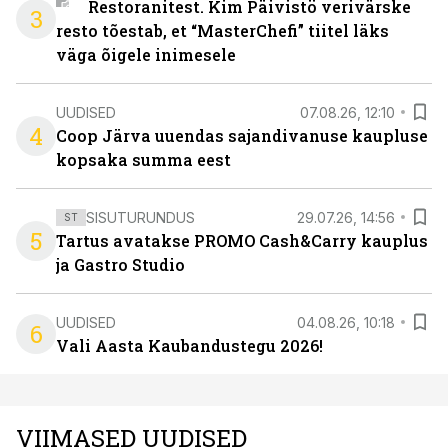
Restoranitest. Kim Päivistö verivärske
3
resto tõestab, et “MasterChefi” tiitel läks
väga õigele inimesele
UUDISED
07.08.26, 12:10
4
Coop Järva uuendas sajandivanuse kaupluse
kopsaka summa eest
SISUTURUNDUS
29.07.26, 14:56
ST
5
Tartus avatakse PROMO Cash&Carry kauplus
ja Gastro Studio
UUDISED
04.08.26, 10:18
6
Vali Aasta Kaubandustegu 2026!
VIIMASED UUDISED