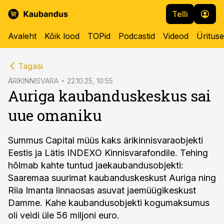
Telli
Avaleht
Kõik lood
TOPid
Podcastid
Videod
Üritus
cebook
Tagasi
Twitter)
ÄRIKINNISVARA
22.10.25, 10:55
Auriga kaubanduskeskus sai
kedIn
uue omaniku
ail
k
Summus Capital müüs kaks ärikinnisvaraobjekti
Eestis ja Lätis INDEXO Kinnisvarafondile. Tehing
hõlmab kahte tuntud jaekaubandusobjekti:
Saaremaa suurimat kaubanduskeskust Auriga ning
Riia Imanta linnaosas asuvat jaemüügikeskust
Damme. Kahe kaubandusobjekti kogumaksumus
oli veidi üle 56 miljoni euro.