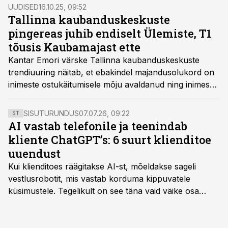
UUDISED
16.10.25, 09:52
Tallinna kaubanduskeskuste
pingereas juhib endiselt Ülemiste, T1
tõusis Kaubamajast ette
Kantar Emori värske Tallinna kaubanduskeskuste
trendiuuring näitab, et ebakindel majandusolukord on
inimeste ostukäitumisele mõju avaldanud ning inimesed
on tööstuskaupade oste vähendanud.
SISUTURUNDUS
07.07.26, 09:22
ST
AI vastab telefonile ja teenindab
kliente ChatGPT’s: 6 suurt klienditoe
uuendust
Kui klienditoes räägitakse AI-st, mõeldakse sageli
vestlusrobotit, mis vastab korduma kippuvatele
küsimustele. Tegelikult on see täna vaid väike osa
sellest, mida AI suudab teha.