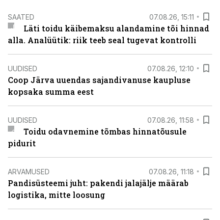
SAATED
07.08.26, 15:11
Läti toidu käibemaksu alandamine tõi hinnad
alla. Analüütik: riik teeb seal tugevat kontrolli
UUDISED
07.08.26, 12:10
Coop Järva uuendas sajandivanuse kaupluse
kopsaka summa eest
UUDISED
07.08.26, 11:58
Toidu odavnemine tõmbas hinnatõusule
pidurit
ARVAMUSED
07.08.26, 11:18
Pandisüsteemi juht: pakendi jalajälje määrab
logistika, mitte loosung