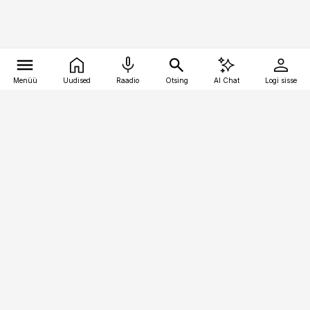
Menüü
Uudised
Raadio
Otsing
AI Chat
Logi sisse
Vana-Lõuna 39/1, 19094 Tallinn
(+372) 667 0111
kaubandus@kaubandus.ee
Telli
Reklaam
Firmast
Sisu kasutamisõigused
Ajakirjaniku
eetikakoodeks