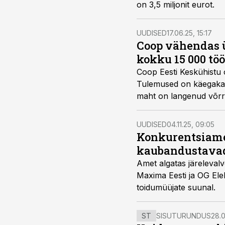
on 3,5 miljonit eurot.
UUDISED
17.06.25, 15:17
Coop vähendas ü
kokku 15 000 tö
Coop Eesti Keskühistu o
Tulemused on käegakat
maht on langenud võrr
töötunni võrra. Lisaks
muudatuste hulk tellim
UUDISED
04.11.25, 09:05
Konkurentsiamet 
kaubandustava
Amet algatas järelevalv
Maxima Eesti ja OG Ele
toidumüüjate suunal.
ST
SISUTURUNDUS
28.0