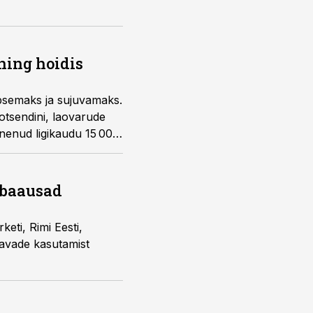
ning hoidis
äpsemaks ja sujuvamaks.
tsendini, laovarude
nenud ligikaudu 15 000
käsitsi tehtavate
 ebaausad
eti, Rimi Eesti,
tavade kasutamist