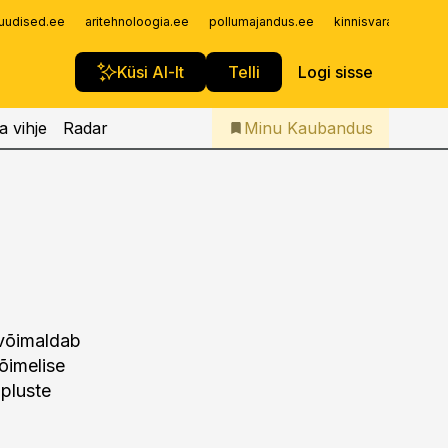
Iseteenindus
uudised.ee
aritehnoloogia.ee
pollumajandus.ee
kinnisvarauudised.
Telli Kaubandus
Küsi AI-lt
Telli
Logi sisse
a vihje
Radar
Minu Kaubandus
 võimaldab
õimelise
upluste