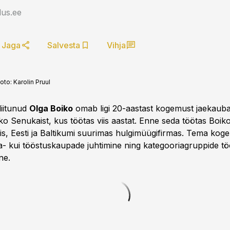
us.ee
Jaga
Salvesta
Vihja
oto:
Karolin Pruul
liitunud
Olga Boiko
omab ligi 20-aastast kogemust jaekaub
sko Senukaist, kus töötas viis aastat. Enne seda töötas Boi
xis, Eesti ja Baltikumi suurimas hulgimüügifirmas. Tema kog
va- kui tööstuskaupade juhtimine ning kategooriagruppide t
ne.