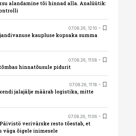
ksu alandamine tõi hinnad alla. Analüütik:
ontrolli
07.08.26, 12:10
ajandivanuse kaupluse kopsaka summa
07.08.26, 11:58
tõmbas hinnatõusule pidurit
07.08.26, 11:18
endi jalajälje määrab logistika, mitte
07.08.26, 11:06
Päivistö verivärske resto tõestab, et
ks väga õigele inimesele