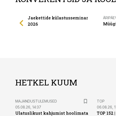
Jaekettide külastusseminar
ÄRIPÄE
Müügi
2026
HETKEL KUUM
MAJANDUSTULEMUSED
TOP
05.08.26, 14:37
06.08.26, 1
Ulatuslikust kahjumist hoolimata
TOP 152 