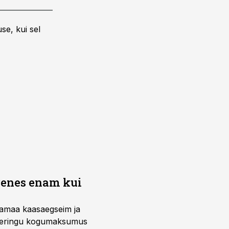
se, kui sel
renes enam kui
vamaa kaasaegseim ja
steeringu kogumaksumus