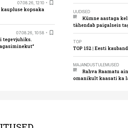
07.08.26, 12:10
 kaupluse kopsaka
UUDISED
Kümne aastaga keln
tähendab paigalseis t
07.08.26, 10:58
i tegevjuhiks.
TOP
tagasiminekut“
TOP 152 | Eesti kauba
MAJANDUSTULEMUSED
Rahva Raamatu ains
omanikult kaasati ka 
LITUSED