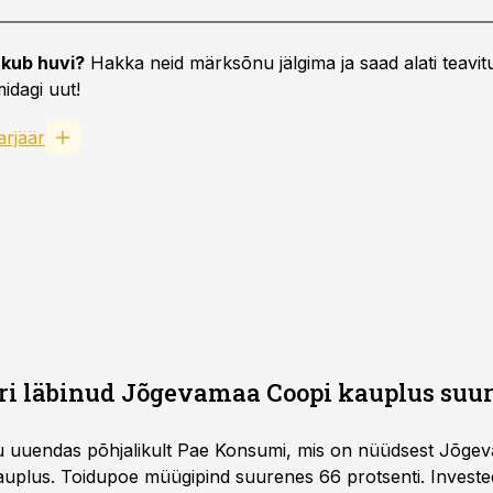
kub huvi?
Hakka neid märksõnu jälgima ja saad alati teavitu
idagi uut!
arjäär
i läbinud Jõgevamaa Coopi kauplus suu
 uuendas põhjalikult Pae Konsumi, mis on nüüdsest Jõge
ukauplus. Toidupoe müügipind suurenes 66 protsenti. Inve