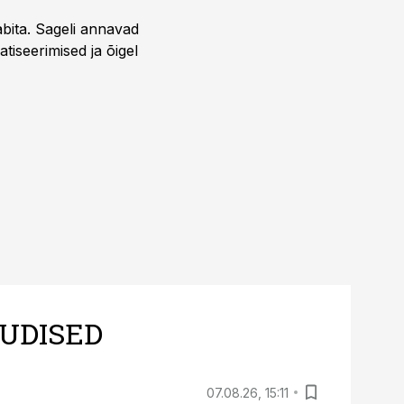
bita. Sageli annavad
iseerimised ja õigel
UDISED
07.08.26, 15:11