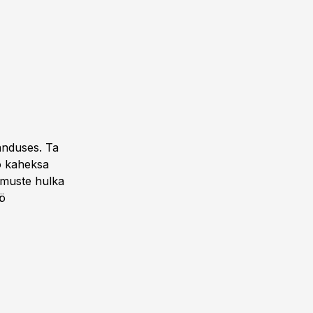
anduses. Ta
ko kaheksa
emuste hulka
öö