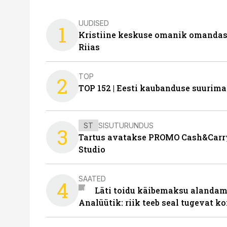
UUDISED
1
Kristiine keskuse omanik omanda
Riias
TOP
2
TOP 152 | Eesti kaubanduse suurim
ST
SISUTURUNDUS
3
Tartus avatakse PROMO Cash&Carry
Studio
SAATED
4
Läti toidu käibemaksu alandami
Analüütik: riik teeb seal tugevat ko