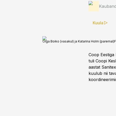
Kauband
Kuula
Olga Boiko (vasakul) ja Katarina Holm (paremal)
F
Coop Eestiga 
tuli Coopi Ke
aastat Sanite
kuulub nii ta
koordineerimi