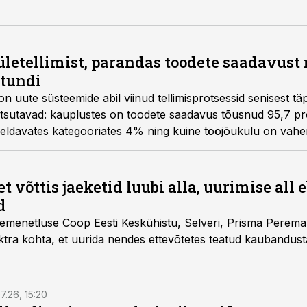
letellimist, parandas toodete saadavust 
ötundi
n uute süsteemide abil viinud tellimisprotsessid senisest t
sutavad: kauplustes on toodete saadavus tõusnud 95,7 pro
eldavates kategooriates 4% ning kuine tööjõukulu on vähe
 on näha paranemist kesklao tarnekindluses ning vähenenud 
ustes.
võttis jaeketid luubi alla, uurimise all
d
emenetluse Coop Eesti Keskühistu, Selveri, Prisma Peremark
ktra kohta, et uurida nendes ettevõtetes teatud kaubandus
7.26, 15:20