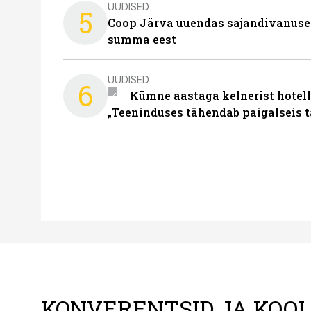
UUDISED
5
Coop Järva uuendas sajandivanuse
summa eest
UUDISED
6
Kümne aastaga kelnerist hotell
„Teeninduses tähendab paigalseis 
KONVERENTSID JA KOO