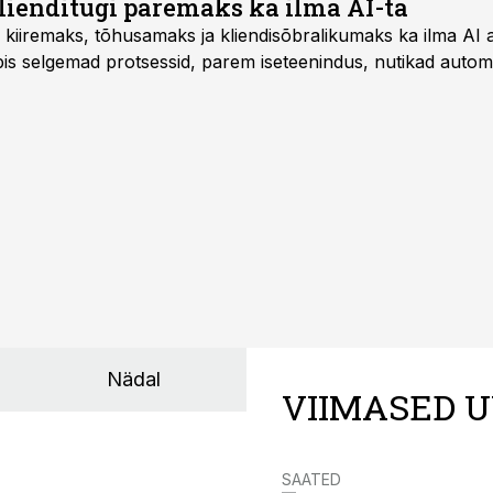
ienditugi paremaks ka ilma AI-ta
 kiiremaks, tõhusamaks ja kliendisõbralikumaks ka ilma AI a
s selgemad protsessid, parem iseteenindus, nutikad automat
Nädal
VIIMASED U
SAATED