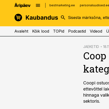
bestmarketing.ee
personaliuudised.e
kinnisvarauudised.ee
imelineajalugu.ee
logistikauudised.ee
imelineteadus.ee
Avaleht
Kõik lood
TOPid
Podcastid
Videod
Ü
cebook
JAEKETID
18.1
Coop 
Twitter)
kedIn
kateg
ail
k
Coopi ostuos
ettevõttel la
hinnaga vali
sektoris.