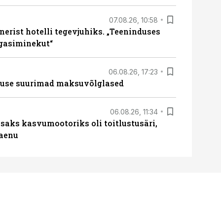
07.08.26, 10:58
erist hotelli tegevjuhiks. „Teeninduses
agasiminekut“
06.08.26, 17:23
nduse suurimad maksuvõlglased
06.08.26, 11:34
aks kasvumootoriks oli toitlustusäri,
laenu