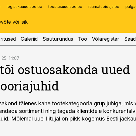
e
logistikauudised.ee
toostusuudised.ee
raamatupidaja.ee
palga
Infopank
Radar
ritused
Galeriid
Sisuturundus
Töö
Võlaregister
Saad
1.25, 14:07
tõi ostuosakonda uued
ooriajuhid
akond täienes kahe tootekategooria grupijuhiga, mis
iendada sortimenti ning tagada klientidele konkurentsiv
kuid. Mõlemal uuel liitujal on pikk kogemus Eesti jaeka