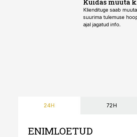
Kuidas muuta kl
Kliendituge saab muuta
suurima tulemuse hoopi
ajal jagatud info.
24H
72H
ENIMLOETUD