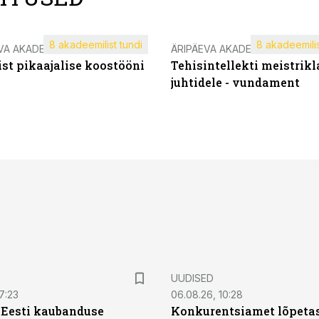
8 akadeemilist tundi
8 akadeemilis
VA AKADEEMIA
ÄRIPÄEVA AKADEEMIA
st pikaajalise koostööni
Tehisintellekti meistrikl
juhtidele - vundament
UUDISED
7:23
06.08.26, 10:28
| Eesti kaubanduse
Konkurentsiamet lõpetas