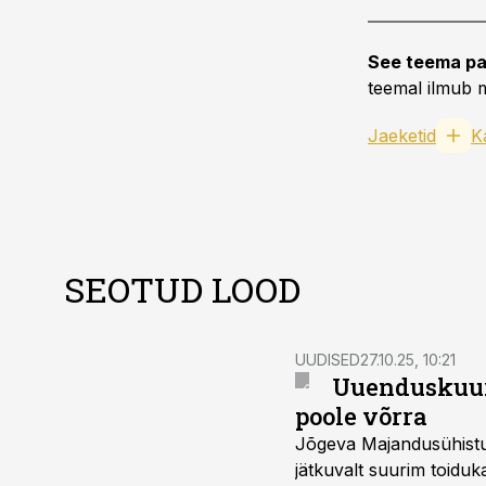
See teema pa
teemal ilmub m
Jaeketid
K
SEOTUD LOOD
UUDISED
27.10.25, 10:21
Uuenduskuur
poole võrra
Jõgeva Majandusühistu
jätkuvalt suurim toid