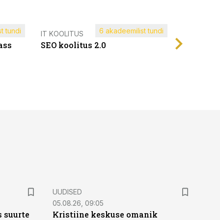
t tundi
6 akadeemilist tundi
Müügijuh
IT KOOLITUS
ass
SEO koolitus 2.0
UUDISED
05.08.26, 09:05
 suurte
Kristiine keskuse omanik