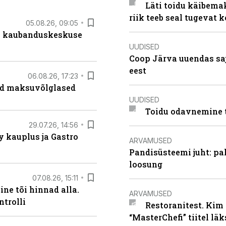
Läti toidu käibema
riik teeb seal tugevat k
05.08.26, 09:05
s kaubanduskeskuse
UUDISED
Coop Järva uuendas s
eest
06.08.26, 17:23
ad maksuvõlglased
UUDISED
Toidu odavnemine 
29.07.26, 14:56
 kauplus ja Gastro
ARVAMUSED
Pandisüsteemi juht: pak
loosung
07.08.26, 15:11
ne tõi hinnad alla.
ARVAMUSED
ntrolli
Restoranitest. Kim 
“MasterChefi” tiitel lä