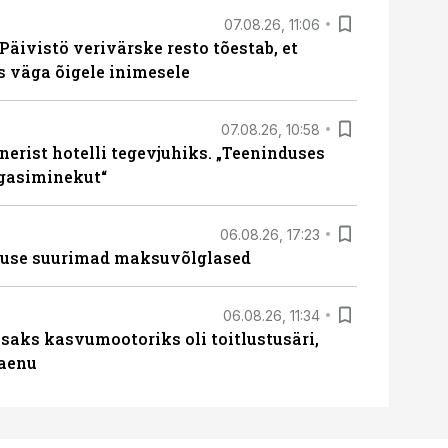
07.08.26, 11:06
Päivistö verivärske resto tõestab, et
ks väga õigele inimesele
07.08.26, 10:58
erist hotelli tegevjuhiks. „Teeninduses
agasiminekut“
06.08.26, 17:23
nduse suurimad maksuvõlglased
06.08.26, 11:34
aks kasvumootoriks oli toitlustusäri,
laenu