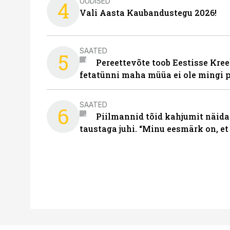
UUDISED
4
Vali Aasta Kaubandustegu 2026!
SAATED
5
Pereettevõte toob Eestisse Kree
fetatünni maha müüa ei ole mingi 
SAATED
6
Piilmannid tõid kahjumit näida
taustaga juhi. “Minu eesmärk on, et