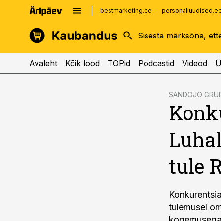
bestmarketing.ee
personaliuudised.e
kinnisvarauudised.ee
imelineajalugu.ee
logistikauudised.ee
imelineteadus.ee
Avaleht
Kõik lood
TOPid
Podcastid
Videod
Ü
cebook
SANDOJO GRU
Konku
Twitter)
kedIn
Luhal
ail
tule 
k
Konkurentsia
tulemusel o
kogemusega e