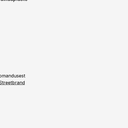
e omandusest
Streetbrand