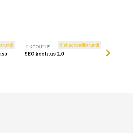
t tundi
6 akadeemilist tundi
Müügijuh
IT KOOLITUS
ass
SEO koolitus 2.0