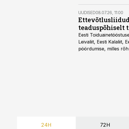
UUDISED
08.07.26, 11:00
Ettevõtlusliidud
teaduspõhiselt 
Eesti Toiduainetööstus
Leivaliit, Eesti Kalaliit,
pöördumise, milles rõh
süsteemi kuni Euroopa 
lahenduses. Pakendi esi
24H
72H