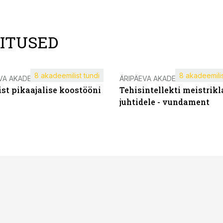
LITUSED
8 akadeemilist tundi
8 akadeemilis
VA AKADEEMIA
ÄRIPÄEVA AKADEEMIA
st pikaajalise koostööni
Tehisintellekti meistrikl
juhtidele - vundament