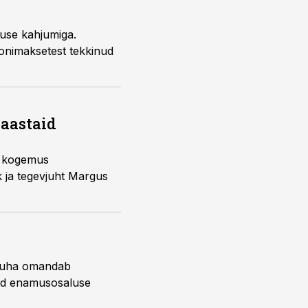
use kahjumiga.
ionimaksetest tekkinud
 aastaid
k kogemus
 ja tegevjuht Margus
 Luha omandab
nud enamusosaluse