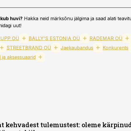
kub huvi?
Hakka neid märksõnu jälgima ja saad alati teavitu
idagi uut!
RUPP OÜ
BALLY'S ESTONIA OÜ
RADEMAR OÜ
STREETBRAND OÜ
Jaekaubandus
Konkurents
d ja aksessuaarid
t kehvadest tulemustest: oleme kärpinud 