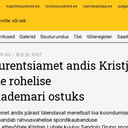
e
logistikauudised.ee
toostusuudised.ee
raamatupidaja.ee
palga
Infopank
Radar
ritused
Galeriid
Sisuturundus
Töö
Võlaregister
Saad
PP OÜ
18.12.25, 10:57
rentsiamet andis Krist
e rohelise
Rademari ostuks
met andis pärast täiendavat menetlust loa koondumisel
mandab rahvusvahelise spordikaubanduse
ttevõtjale Kristjan Luhale kuuluv Sandojo Grupp spo