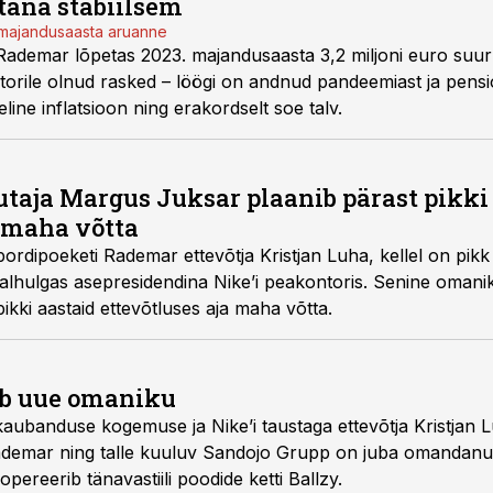
 täna stabiilsem
 majandusaasta aruanne
ademar lõpetas 2023. majandusaasta 3,2 miljoni euro suur
torile olnud rasked – löögi on andnud pandeemiast ja pens
line inflatsioon ning erakordselt soe talv.
taja Margus Juksar plaanib pärast pikki
a maha võtta
rdipoeketi Rademar ettevõtja Kristjan Luha, kellel on pik
lhulgas asepresidendina Nike’i peakontoris. Senine omanik
ikki aastaid ettevõtluses aja maha võtta.
b uue omaniku
aubanduse kogemuse ja Nike’i taustaga ettevõtja Kristjan
Rademar ning talle kuuluv Sandojo Grupp on juba omanda
pereerib tänavastiili poodide ketti Ballzy.