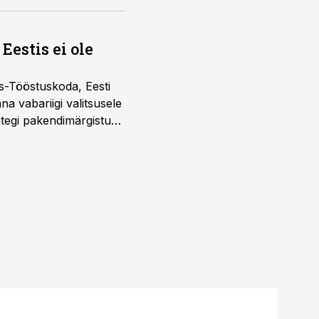
Eestis ei ole
s-Tööstuskoda, Eesti
täna vabariigi valitsusele
htegi pakendimärgistuse
ltuure arvestavas
ine, mitte eksitamine.