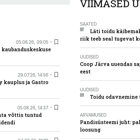
VIIMASED U
SAATED
Läti toidu käibema
riik teeb seal tugevat k
05.08.26, 09:05
s kaubanduskeskuse
UUDISED
Coop Järva uuendas s
eest
29.07.26, 14:56
 kauplus ja Gastro
UUDISED
Toidu odavnemine 
05.08.26, 14:37
ta võttis tuntud
ARVAMUSED
Pandisüsteemi juht: pak
idendi
loosung