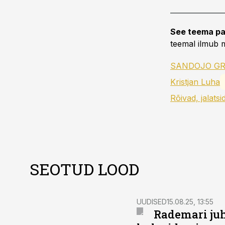
See teema pa
teemal ilmub m
SANDOJO G
Kristjan Luha
Rõivad, jalatsi
SEOTUD LOOD
UUDISED
15.08.25, 13:55
Rademari juh