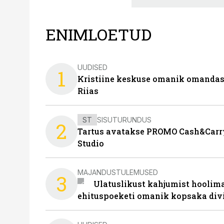
ENIMLOETUD
UUDISED
1
Kristiine keskuse omanik omanda
Riias
ST
SISUTURUNDUS
2
Tartus avatakse PROMO Cash&Carry
Studio
MAJANDUSTULEMUSED
3
Ulatuslikust kahjumist hoolima
ehituspoeketi omanik kopsaka div