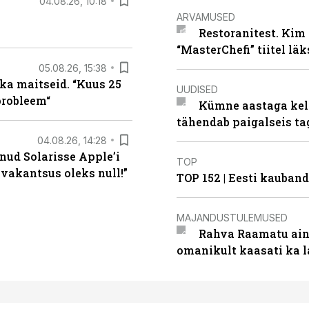
04.08.26, 10:18
ARVAMUSED
Restoranitest. Kim 
“MasterChefi” tiitel lä
05.08.26, 15:38
ka maitseid. “Kuus 25
UUDISED
probleem“
Kümne aastaga keln
tähendab paigalseis t
04.08.26, 14:28
nud Solarisse Apple’i
TOP
 vakantsus oleks null!”
TOP 152 | Eesti kauba
MAJANDUSTULEMUSED
Rahva Raamatu ains
omanikult kaasati ka 