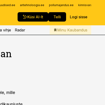
Iseteenindus
uudised.ee
aritehnoloogia.ee
pollumajandus.ee
kinnisvarauudised.
Telli Kaubandus
Küsi AI-lt
Telli
Logi sisse
a vihje
Radar
Minu Kaubandus
jan
e, mille
rdikaupluste