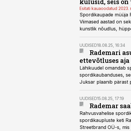
kulusid, seis on
Esitati kauaoodatud 2023.
Spordikaupade müüja R
Viimased aastad on sek
kunstlik nõudlus, hüppe
UUDISED
18.08.25, 16:34
Rademari asu
ettevõtluses aj
Lähikuudel omandab spo
spordikaubanduses, sea
Juksar plaanib pärast p
UUDISED
15.08.25, 17:19
Rademar saa
Rahvusvahelise spordik
spordikaupluste keti 
Streetbrand OÜ-s, mis o