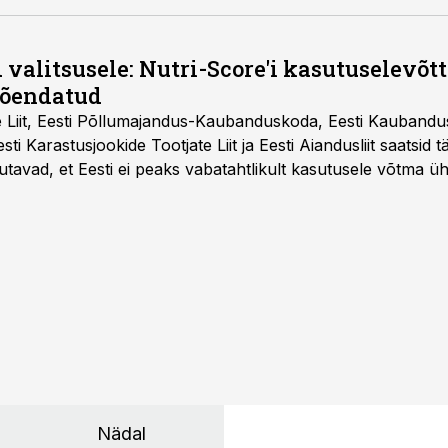
 valitsusele: Nutri-Score'i kasutuselevõtt 
tõendatud
e Liit, Eesti Põllumajandus-Kaubanduskoda, Eesti Kaubandu
 Eesti Karastusjookide Tootjate Liit ja Eesti Aiandusliit saatsid 
utavad, et Eesti ei peaks vabatahtlikult kasutusele võtma ü
Liidus pole kokku lepitud ühtses, teaduspõhises ja toiduku
külje märgistuse eesmärk peaks olema tarbijainfo lihtsustam
Nädal