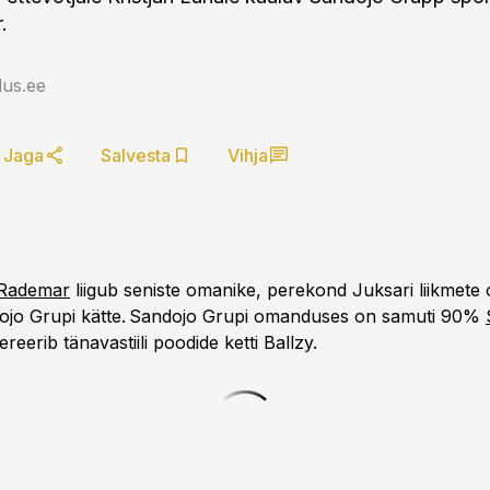
.
us.ee
Jaga
Salvesta
Vihja
Rademar
liigub seniste omanike, perekond Juksari liikmet
ndojo Grupi kätte. Sandojo Grupi omanduses on samuti 90%
ereerib tänavastiili poodide ketti Ballzy.