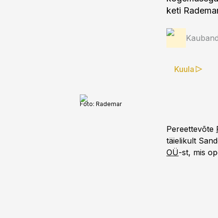
keti Rademar
Kauband
Kuula
Foto:
Rademar
Pereettevõte
täielikult Sa
OÜ
-st, mis op