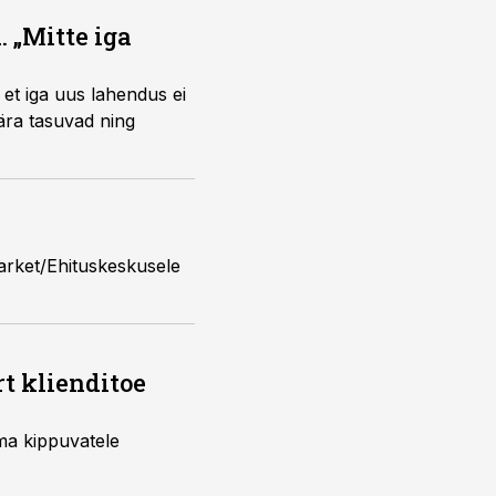
 „Mitte iga
et iga uus lahendus ei
 ära tasuvad ning
arket/Ehituskeskusele
rt klienditoe
uma kippuvatele