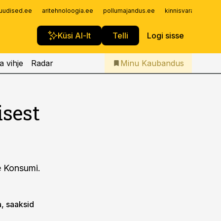
Iseteenindus
uudised.ee
aritehnoloogia.ee
pollumajandus.ee
kinnisvarauudised.
Telli Kaubandus
Küsi AI-lt
Telli
Logi sisse
a vihje
Radar
Minu Kaubandus
isest
e Konsumi.
a, saaksid