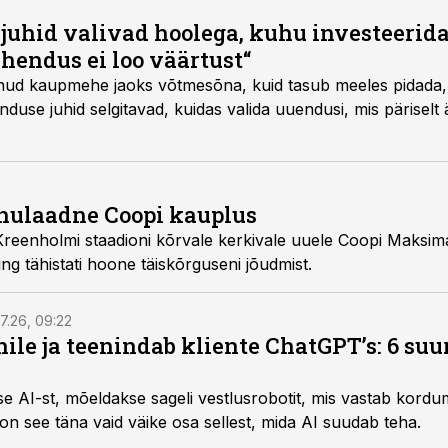
uhid valivad hoolega, kuhu investeerida.
hendus ei loo väärtust“
nud kaupmehe jaoks võtmesõna, kuid tasub meeles pidada, 
duse juhid selgitavad, kuidas valida uuendusi, mis päriselt
nulaadne Coopi kauplus
Kreenholmi staadioni kõrvale kerkivale uuele Coopi Maksim
g tähistati hoone täiskõrguseni jõudmist.
7.26, 09:22
nile ja teenindab kliente ChatGPT’s: 6 suu
kse AI-st, mõeldakse sageli vestlusrobotit, mis vastab kord
 on see täna vaid väike osa sellest, mida AI suudab teha.