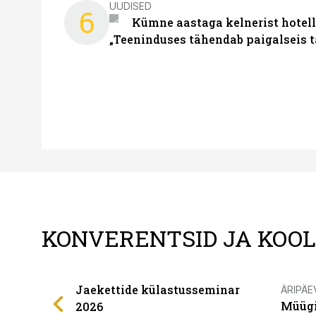
UUDISED
6
Kümne aastaga kelnerist hotell
„Teeninduses tähendab paigalseis 
KONVERENTSID JA KOO
Jaekettide külastusseminar
ÄRIPÄE
Müügi
2026