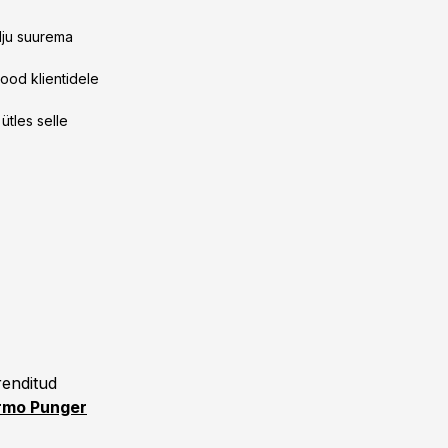
lju suurema
ood klientidele
tles selle
renditud
rmo Punger