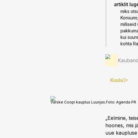
artiklit lu
miks ots
Konsumi;
millisei
pakkuma
kui suur
kohta Ra
Kauband
Kuula
Värske Coopi kauplus Luunjas.
Foto:
Agenda PR
„Eelmine, teis
hoones, mis j
uue kaupluse 