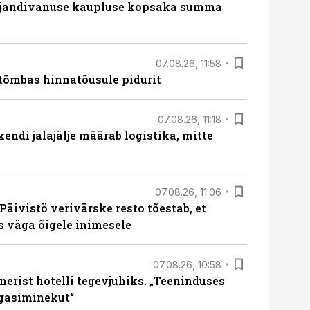
ajandivanuse kaupluse kopsaka summa
07.08.26, 11:58
tõmbas hinnatõusule pidurit
07.08.26, 11:18
endi jalajälje määrab logistika, mitte
07.08.26, 11:06
Päivistö verivärske resto tõestab, et
ks väga õigele inimesele
07.08.26, 10:58
erist hotelli tegevjuhiks. „Teeninduses
agasiminekut“