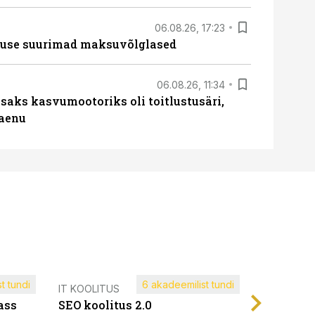
06.08.26, 17:23
nduse suurimad maksuvõlglased
06.08.26, 11:34
aks kasvumootoriks oli toitlustusäri,
laenu
t tundi
6 akadeemilist tundi
Müügijuh
IT KOOLITUS
ass
SEO koolitus 2.0