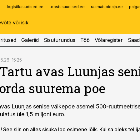
e
logistikauudised.ee
toostusuudised.ee
raamatupidaja.ee
palga
Infopank
Radar
ritused
Galeriid
Sisuturundus
Töö
Võlaregister
Saad
05.26, 15:25
Tartu avas Luunjas sen
korda suurema poe
vas Luunjas senise väikepoe asemel 500-ruutmeetris
ulatus üle 1,5 miljoni euro.
 See siin on alles sisuka loo esimene lõik. Kui sa oleks tellij