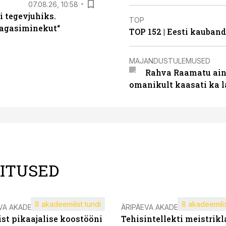
07.08.26, 10:58
i tegevjuhiks.
TOP
tagasiminekut“
TOP 152 | Eesti kauba
MAJANDUSTULEMUSED
Rahva Raamatu ains
omanikult kaasati ka 
LITUSED
8 akadeemilist tundi
8 akadeemilis
VA AKADEEMIA
ÄRIPÄEVA AKADEEMIA
st pikaajalise koostööni
Tehisintellekti meistrikl