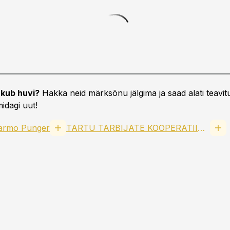
kub huvi?
Hakka neid märksõnu jälgima ja saad alati teavitu
idagi uut!
armo Punger
TARTU TARBIJATE KOOPERATIIV TÜH