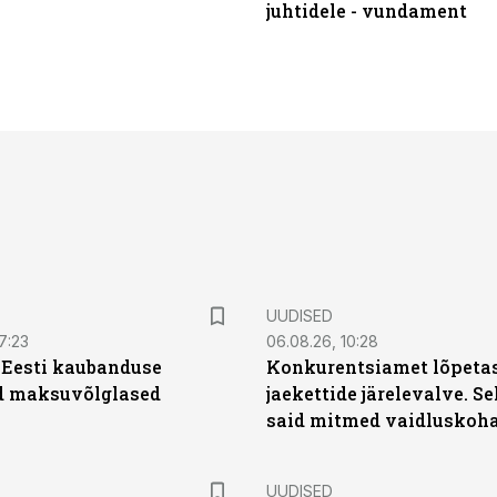
juhtidele - vundament
UUDISED
7:23
06.08.26, 10:28
| Eesti kaubanduse
Konkurentsiamet lõpetas
d maksuvõlglased
jaekettide järelevalve. 
said mitmed vaidluskoh
UUDISED