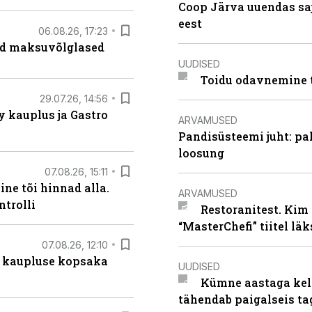
Coop Järva uuendas s
eest
06.08.26, 17:23
ad maksuvõlglased
UUDISED
Toidu odavnemine 
29.07.26, 14:56
 kauplus ja Gastro
ARVAMUSED
Pandisüsteemi juht: pak
loosung
07.08.26, 15:11
ne tõi hinnad alla.
ARVAMUSED
ntrolli
Restoranitest. Kim 
“MasterChefi” tiitel lä
07.08.26, 12:10
 kaupluse kopsaka
UUDISED
Kümne aastaga keln
tähendab paigalseis t