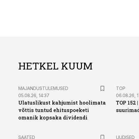
HETKEL KUUM
MAJANDUSTULEMUSED
TOP
05.08.26, 14:37
06.08.26, 1
Ulatuslikust kahjumist hoolimata
TOP 152 
võttis tuntud ehituspoeketi
suurima
omanik kopsaka dividendi
SAATED
UUDISED