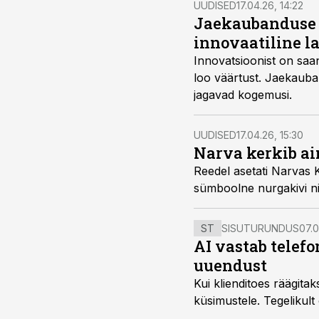
UUDISED
17.04.26, 14:22
Jaekaubanduse j
innovaatiline la
Innovatsioonist on saa
loo väärtust. Jaekauban
jagavad kogemusi.
UUDISED
17.04.26, 15:30
Narva kerkib ai
Reedel asetati Narvas 
sümboolne nurgakivi nin
ST
SISUTURUNDUS
07.0
AI vastab telefo
uuendust
Kui klienditoes räägita
küsimustele. Tegelikult