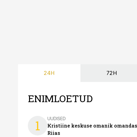
24H
72H
ENIMLOETUD
UUDISED
1
Kristiine keskuse omanik omanda
Riias