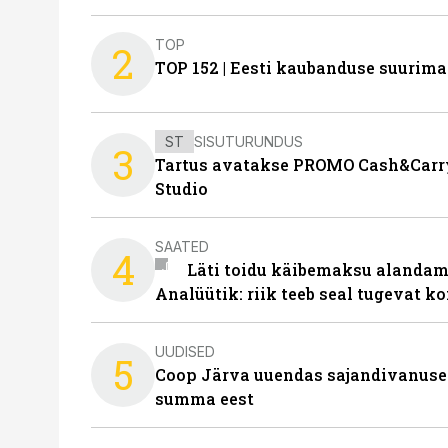
TOP
2
TOP 152 | Eesti kaubanduse suurim
ST
SISUTURUNDUS
3
Tartus avatakse PROMO Cash&Carry
Studio
SAATED
4
Läti toidu käibemaksu alandami
Analüütik: riik teeb seal tugevat ko
UUDISED
5
Coop Järva uuendas sajandivanuse
summa eest