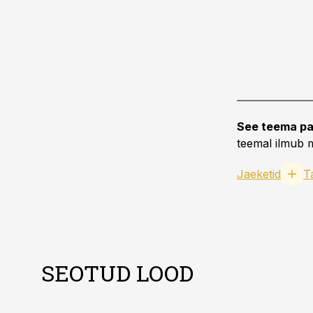
See teema pa
teemal ilmub m
Jaeketid
T
SEOTUD LOOD