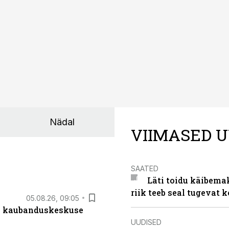
Nädal
VIIMASED U
SAATED
Läti toidu käibema
riik teeb seal tugevat k
05.08.26, 09:05
s kaubanduskeskuse
UUDISED