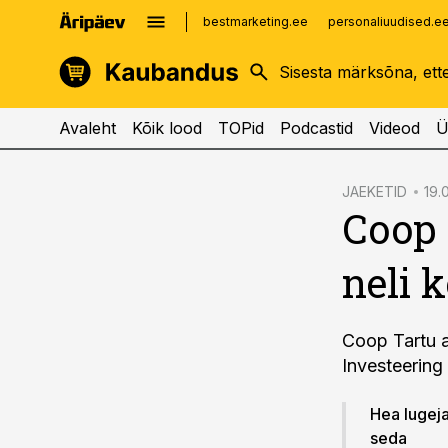
bestmarketing.ee
personaliuudised.e
kinnisvarauudised.ee
imelineajalugu.ee
logistikauudised.ee
imelineteadus.ee
Avaleht
Kõik lood
TOPid
Podcastid
Videod
Ü
cebook
JAEKETID
19.
Coop 
Twitter)
kedIn
neli 
ail
k
Coop Tartu a
Investeering 
Hea lugeja!
seda