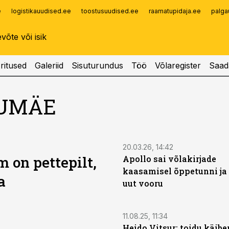
e
logistikauudised.ee
toostusuudised.ee
raamatupidaja.ee
palga
Infopank
Radar
ritused
Galeriid
Sisuturundus
Töö
Võlaregister
Saad
LUMÄE
20.03.26, 14:42
 on pettepilt,
Apollo sai võlakirjade
kaasamisel õppetunni ja
a
uut vooru
11.08.25, 11:34
Heido Vitsur: toidu käib