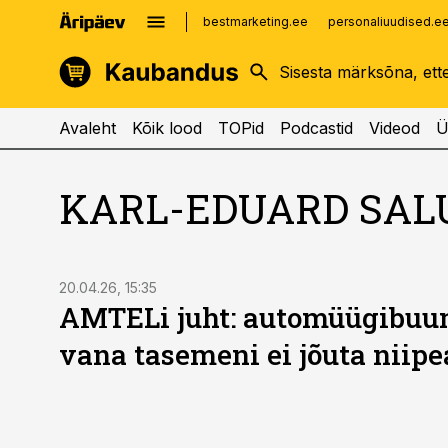
bestmarketing.ee
personaliuudised.e
kinnisvarauudised.ee
imelineajalugu.ee
logistikauudised.ee
imelineteadus.ee
Avaleht
Kõik lood
TOPid
Podcastid
Videod
Ü
KARL-EDUARD SA
20.04.26, 15:35
AMTELi juht: automüügibuum
vana tasemeni ei jõuta niipe