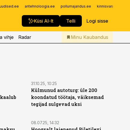
Iseteenindus
uudised.ee
aritehnoloogia.ee
pollumajandus.ee
kinnisvarauudised.
Telli Kaubandus
Küsi AI-lt
Telli
Logi sisse
a vihje
Radar
Minu Kaubandus
31.10.25, 10:25
Külmunud autoturg: üle 200
 kaalub
koondatud töötaja, väiksemad
tegijad sulgevad uksi
08.07.25, 14:32
emaksu
Hoogsalt laienenud Piletilevi