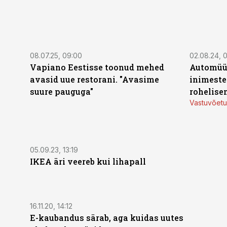
08.07.25, 09:00
02.08.24, 
Vapiano Eestisse toonud mehed
Automüüj
avasid uue restorani. "Avasime
inimeste 
suure pauguga"
rohelis
Vastuvõetu
05.09.23, 13:19
IKEA äri veereb kui lihapall
16.11.20, 14:12
E-kaubandus särab, aga kuidas uutes