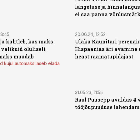
langetuse ja hinnalangus
ei saa panna võrdusmärk
08:45
20.06.24, 12:52
a kahtleb, kas maks
Ulaka Kaunitari perenain
valikuid oluliselt
Hispaanias äri avamine 
emaks muudab
heast raamatupidajast
d kujul automaks laseb elada
31.05.23, 11:55
Raul Puusepp avaldas 4
tööjõupuuduse lahendam