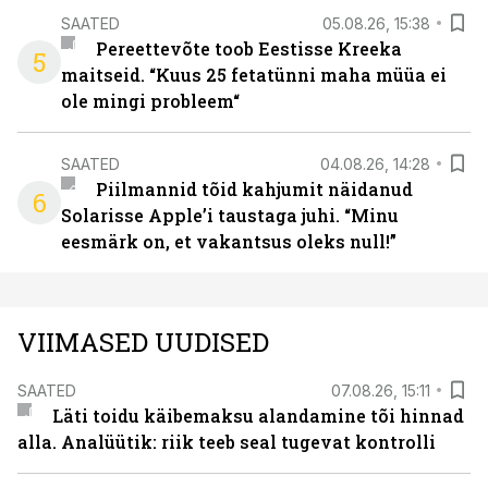
SAATED
05.08.26, 15:38
Pereettevõte toob Eestisse Kreeka
5
maitseid. “Kuus 25 fetatünni maha müüa ei
ole mingi probleem“
SAATED
04.08.26, 14:28
Piilmannid tõid kahjumit näidanud
6
Solarisse Apple’i taustaga juhi. “Minu
eesmärk on, et vakantsus oleks null!”
VIIMASED UUDISED
SAATED
07.08.26, 15:11
Läti toidu käibemaksu alandamine tõi hinnad
alla. Analüütik: riik teeb seal tugevat kontrolli