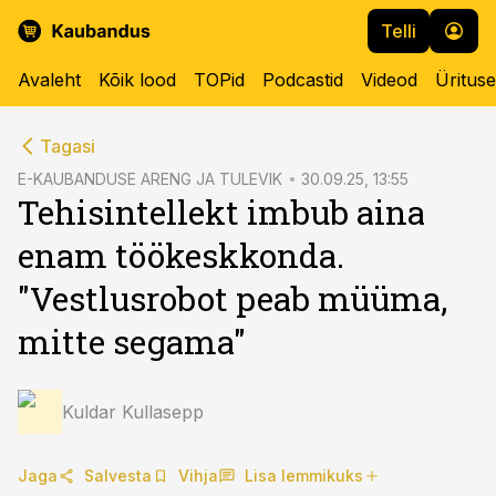
Telli
Avaleht
Kõik lood
TOPid
Podcastid
Videod
Üritus
cebook
cebook
Tagasi
Twitter)
Twitter)
E-KAUBANDUSE ARENG JA TULEVIK
30.09.25, 13:55
Tehisintellekt imbub aina
kedIn
kedIn
enam töökeskkonda.
ail
ail
"Vestlusrobot peab müüma,
k
k
mitte segama"
Kuldar Kullasepp
Jaga
Salvesta
Vihja
Lisa lemmikuks