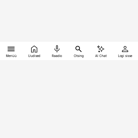
Menüü
Uudised
Raadio
Otsing
AI Chat
Logi sisse
Vana-Lõuna 39/1, 19094 Tallinn
(+372) 667 0111
kaubandus@kaubandus.ee
Telli
Reklaam
Firmast