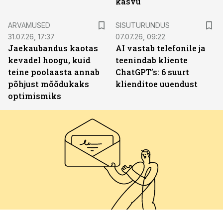
kasvu
ST
ARVAMUSED
SISUTURUNDUS
31.07.26, 17:37
07.07.26, 09:22
Jaekaubandus kaotas
AI vastab telefonile ja
kevadel hoogu, kuid
teenindab kliente
teine poolaasta annab
ChatGPT’s: 6 suurt
põhjust mõõdukaks
klienditoe uuendust
optimismiks