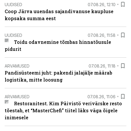
UUDISED
07.08.26, 12:10
Coop Järva uuendas sajandivanuse kaupluse
kopsaka summa eest
UUDISED
07.08.26, 11:58
Toidu odavnemine tõmbas hinnatõusule
pidurit
ARVAMUSED
07.08.26, 11:18
Pandisüsteemi juht: pakendi jalajälje määrab
logistika, mitte loosung
ARVAMUSED
07.08.26, 11:06
Restoranitest. Kim Päivistö verivärske resto
tõestab, et “MasterChefi” tiitel läks väga õigele
inimesele