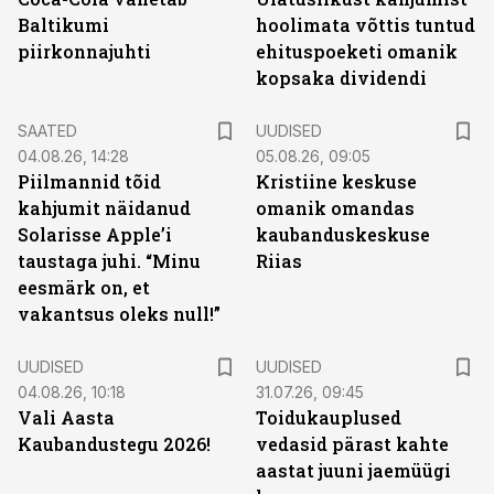
Baltikumi
hoolimata võttis tuntud
piirkonnajuhti
ehituspoeketi omanik
kopsaka dividendi
SAATED
UUDISED
04.08.26, 14:28
05.08.26, 09:05
Piilmannid tõid
Kristiine keskuse
kahjumit näidanud
omanik omandas
Solarisse Apple’i
kaubanduskeskuse
taustaga juhi. “Minu
Riias
eesmärk on, et
vakantsus oleks null!”
UUDISED
UUDISED
04.08.26, 10:18
31.07.26, 09:45
Vali Aasta
Toidukauplused
Kaubandustegu 2026!
vedasid pärast kahte
aastat juuni jaemüügi