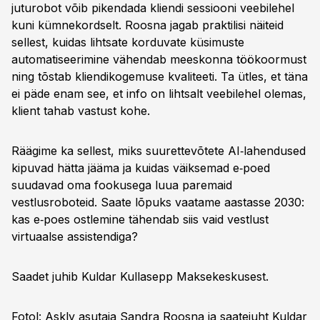
juturobot võib pikendada kliendi sessiooni veebilehel
kuni kümnekordselt. Roosna jagab praktilisi näiteid
sellest, kuidas lihtsate korduvate küsimuste
automatiseerimine vähendab meeskonna töökoormust
ning tõstab kliendikogemuse kvaliteeti. Ta ütles, et täna
ei päde enam see, et info on lihtsalt veebilehel olemas,
klient tahab vastust kohe.
Räägime ka sellest, miks suurettevõtete AI‑lahendused
kipuvad hätta jääma ja kuidas väiksemad e‑poed
suudavad oma fookusega luua paremaid
vestlusroboteid. Saate lõpuks vaatame aastasse 2030:
kas e‑poes ostlemine tähendab siis vaid vestlust
virtuaalse assistendiga?
Saadet juhib Kuldar Kullasepp Maksekeskusest.
Fotol: Askly asutaja Sandra Roosna ja saatejuht Kuldar