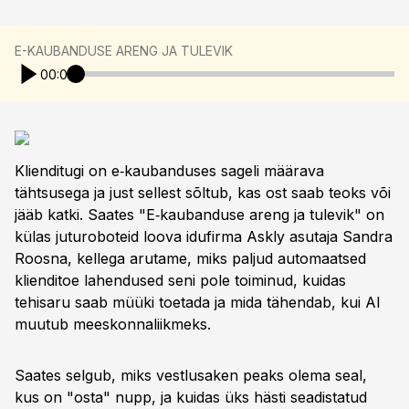
E-KAUBANDUSE ARENG JA TULEVIK
00:00
Klienditugi on e‑kaubanduses sageli määrava
tähtsusega ja just sellest sõltub, kas ost saab teoks või
jääb katki. Saates "E‑kaubanduse areng ja tulevik" on
külas juturoboteid loova idufirma Askly asutaja Sandra
Roosna, kellega arutame, miks paljud automaatsed
klienditoe lahendused seni pole toiminud, kuidas
tehisaru saab müüki toetada ja mida tähendab, kui AI
muutub meeskonnaliikmeks.
Saates selgub, miks vestlusaken peaks olema seal,
kus on "osta" nupp, ja kuidas üks hästi seadistatud