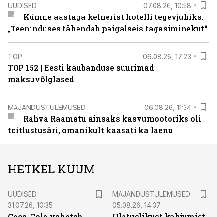
UUDISED
07.08.26, 10:58
Kümne aastaga kelnerist hotelli tegevjuhiks.
„Teeninduses tähendab paigalseis tagasiminekut“
TOP
06.08.26, 17:23
TOP 152 | Eesti kaubanduse suurimad
maksuvõlglased
MAJANDUSTULEMUSED
06.08.26, 11:34
Rahva Raamatu ainsaks kasvumootoriks oli
toitlustusäri, omanikult kaasati ka laenu
HETKEL KUUM
UUDISED
MAJANDUSTULEMUSED
31.07.26, 10:35
05.08.26, 14:37
Coca-Cola vahetab
Ulatuslikust kahjumist