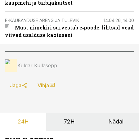
kaupmehi ja tarbijakaitset
E-KAUBANDUSE ARENG JA TULEVIK
14.04.26, 14:00
Must nimekiri survestab e‑poode: lihtsad vead
viivad usalduse kaotuseni
Kuldar Kullasepp
Jaga
Vihja
24H
72H
Nädal