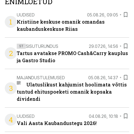
ENIMLOETUD
UUDISED
05.08.26, 09:05
1
Kristiine keskuse omanik omandas
kaubanduskeskuse Riias
SISUTURUNDUS
29.07.26, 14:56
ST
2
Tartus avatakse PROMO Cash&Carry kauplus
ja Gastro Studio
MAJANDUSTULEMUSED
05.08.26, 14:37
Ulatuslikust kahjumist hoolimata võttis
3
tuntud ehituspoeketi omanik kopsaka
dividendi
UUDISED
04.08.26, 10:18
4
Vali Aasta Kaubandustegu 2026!