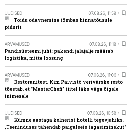
UUDISED
07.08.26, 11:58
Toidu odavnemine tõmbas hinnatõusule
pidurit
ARVAMUSED
07.08.26, 11:18
Pandisüsteemi juht: pakendi jalajälje määrab
logistika, mitte loosung
ARVAMUSED
07.08.26, 11:06
Restoranitest. Kim Päivistö verivärske resto
tõestab, et “MasterChefi” tiitel läks väga õigele
inimesele
UUDISED
07.08.26, 10:58
Kümne aastaga kelnerist hotelli tegevjuhiks.
„Teeninduses tähendab paigalseis tagasiminekut“