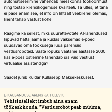
automatiseerimine vähendab meeskonna töökoormust
ning tõstab kliendikogemuse kvaliteeti. Ta ütles, et täna
ei päde enam see, et info on lihtsalt veebilehel olemas,
klient tahab vastust kohe.
Räägime ka sellest, miks suurettevõtete AI‑lahendused
kipuvad hätta jääma ja kuidas väiksemad e‑poed
suudavad oma fookusega luua paremaid
vestlusroboteid. Saate lõpuks vaatame aastasse 2030:
kas e‑poes ostlemine tähendab siis vaid vestlust
virtuaalse assistendiga?
Saadet juhib Kuldar Kullasepp
Maksekeskus
est.
E-KAUBANDUSE ARENG JA TULEVIK
Tehisintellekt imbub aina enam
töökeskkonda. "Vestlusrobot peab müüma,