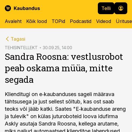
Telli
Avaleht
Kõik lood
TOPid
Podcastid
Videod
Üritus
cebook
cebook
Tagasi
Twitter)
Twitter)
TEHISINTELLEKT
30.09.25, 14:00
Sandra Roosna: vestlusrobot
kedIn
kedIn
peab oskama müüa, mitte
ail
ail
segada
k
k
Klienditugi on e‑kaubanduses sageli määrava
tähtsusega ja just sellest sõltub, kas ost saab
teoks või jääb katki. Saates "E‑kaubanduse areng
ja tulevik" on külas juturoboteid loova idufirma
Askly asutaja Sandra Roosna, kellega arutame,
miks paljud automaatsed klienditoe lahendused