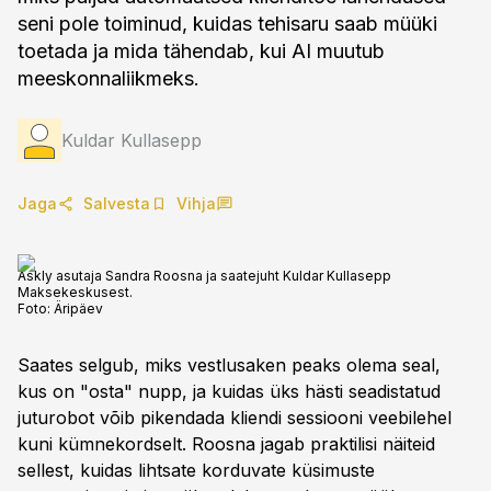
seni pole toiminud, kuidas tehisaru saab müüki
toetada ja mida tähendab, kui AI muutub
meeskonnaliikmeks.
Kuldar Kullasepp
Jaga
Salvesta
Vihja
Askly asutaja Sandra Roosna ja saatejuht Kuldar Kullasepp
Maksekeskusest.
Foto:
Äripäev
Saates selgub, miks vestlusaken peaks olema seal,
kus on "osta" nupp, ja kuidas üks hästi seadistatud
juturobot võib pikendada kliendi sessiooni veebilehel
kuni kümnekordselt. Roosna jagab praktilisi näiteid
sellest, kuidas lihtsate korduvate küsimuste