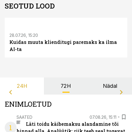
SEOTUD LOOD
ST
28.07.26, 15:20
Kuidas muuta klienditugi paremaks ka ilma
AI-ta
24H
72H
Nädal
ENIMLOETUD
SAATED
07.08.26, 15:11
Läti toidu käibemaksu alandamine tõi
1
hinnad alla. Analüütik: riik teeb seal tugevat