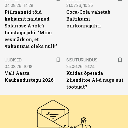
04.08.26, 14:28
31.07.26, 10:35
Piilmannid tõid
Coca-Cola vahetab
kahjumit näidanud
Baltikumi
Solarisse Apple’i
piirkonnajuhti
taustaga juhi. “Minu
eesmärk on, et
vakantsus oleks null!”
ST
UUDISED
SISUTURUNDUS
04.08.26, 10:18
25.06.26, 16:24
Vali Aasta
Kuidas õpetada
Kaubandustegu 2026!
klienditoe AI-d nagu uut
töötajat?