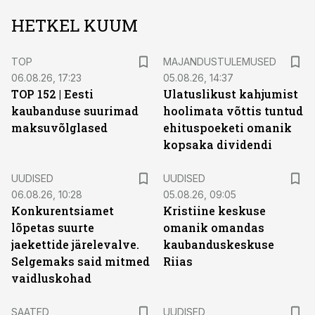
HETKEL KUUM
TOP
MAJANDUSTULEMUSED
06.08.26, 17:23
05.08.26, 14:37
TOP 152 | Eesti
Ulatuslikust kahjumist
kaubanduse suurimad
hoolimata võttis tuntud
maksuvõlglased
ehituspoeketi omanik
kopsaka dividendi
UUDISED
UUDISED
06.08.26, 10:28
05.08.26, 09:05
Konkurentsiamet
Kristiine keskuse
lõpetas suurte
omanik omandas
jaekettide järelevalve.
kaubanduskeskuse
Selgemaks said mitmed
Riias
vaidluskohad
SAATED
UUDISED