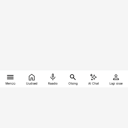
Menüü
Uudised
Raadio
Otsing
AI Chat
Logi sisse
Vana-Lõuna 39/1, 19094 Tallinn
(+372) 667 0111
kaubandus@kaubandus.ee