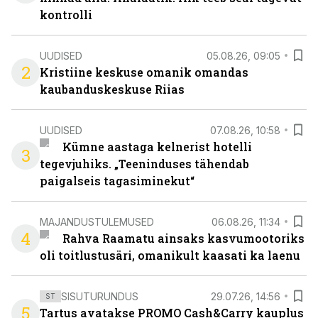
kontrolli
UUDISED
05.08.26, 09:05
2
Kristiine keskuse omanik omandas
kaubanduskeskuse Riias
UUDISED
07.08.26, 10:58
Kümne aastaga kelnerist hotelli
3
tegevjuhiks. „Teeninduses tähendab
paigalseis tagasiminekut“
MAJANDUSTULEMUSED
06.08.26, 11:34
4
Rahva Raamatu ainsaks kasvumootoriks
oli toitlustusäri, omanikult kaasati ka laenu
SISUTURUNDUS
29.07.26, 14:56
ST
5
Tartus avatakse PROMO Cash&Carry kauplus