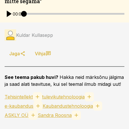
mitte segama"
00:00
Kuldar Kullasepp
Jaga
Vihja
See teema pakub huvi?
Hakka neid märksõnu jälgima
ja saad alati teavituse, kui sel teemal ilmub midagi uut!
Tehisintellekt
tulevikutehnoloogia
e-kaubandus
Kaubandustehnoloogia
ASKLY OÜ
Sandra Roosna