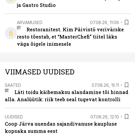
ja Gastro Studio
ARVAMUSED
07.08.26, 11:06
Restoranitest. Kim Päivistö verivärske
6
resto tõestab, et “MasterChefi” tiitel läks
väga õigele inimesele
VIIMASED UUDISED
SAATED
07.08.26, 15:11
Läti toidu käibemaksu alandamine tõi hinnad
alla. Analüütik: riik teeb seal tugevat kontrolli
UUDISED
07.08.26, 12:10
Coop Järva uuendas sajandivanuse kaupluse
kopsaka summa eest