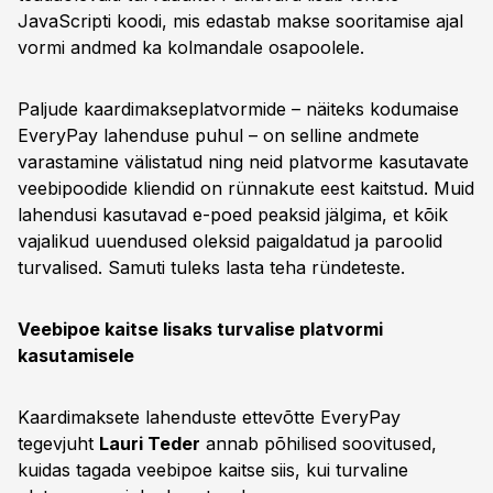
JavaScripti koodi, mis edastab makse sooritamise ajal
vormi andmed ka kolmandale osapoolele.
Paljude kaardimakseplatvormide – näiteks kodumaise
EveryPay lahenduse puhul – on selline andmete
varastamine välistatud ning neid platvorme kasutavate
veebipoodide kliendid on rünnakute eest kaitstud. Muid
lahendusi kasutavad e-poed peaksid jälgima, et kõik
vajalikud uuendused oleksid paigaldatud ja paroolid
turvalised. Samuti tuleks lasta teha ründeteste.
Veebipoe kaitse lisaks turvalise platvormi
kasutamisele
Kaardimaksete lahenduste ettevõtte EveryPay
tegevjuht
Lauri Teder
annab põhilised soovitused,
kuidas tagada veebipoe kaitse siis, kui turvaline