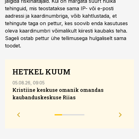
jälgida riskinäitajaid. Kui on märgata suurt hulka
tehinguid, mis teostatakse sama IP- või e-posti
aadressi ja kaardinumbriga, võib kahtlustada, et
tehingute taga on pettur, kes soovib enda kasutuses
oleva kaardinumbri võimalikult kiiresti kaubaks teha.
Sageli ostab pettur ühe tellimusega hulgaliselt sama
toodet.
HETKEL KUUM
05.08.26, 09:05
04.08
Kristiine keskuse omanik omandas
kaubanduskeskuse Riias
Sola
eesm