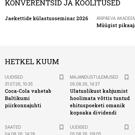
KONVERENTSID JA KOOLITUSED
Jaekettide külastusseminar 2026
ÄRIPÄEVA AKADEE
Müügist pikaaj
HETKEL KUUM
UUDISED
MAJANDUSTULEMUSED
31.07.26, 10:35
05.08.26, 14:37
Coca-Cola vahetab
Ulatuslikust kahjumist
Baltikumi
hoolimata võttis tuntud
piirkonnajuhti
ehituspoeketi omanik
kopsaka dividendi
SAATED
UUDISED
04.08.26, 14:28
05.08.26, 09:05