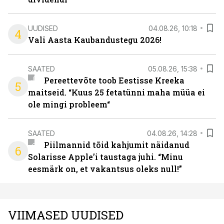
UUDISED
04.08.26, 10:18
4
Vali Aasta Kaubandustegu 2026!
SAATED
05.08.26, 15:38
Pereettevõte toob Eestisse Kreeka
5
maitseid. “Kuus 25 fetatünni maha müüa ei
ole mingi probleem“
SAATED
04.08.26, 14:28
Piilmannid tõid kahjumit näidanud
6
Solarisse Apple’i taustaga juhi. “Minu
eesmärk on, et vakantsus oleks null!”
VIIMASED UUDISED