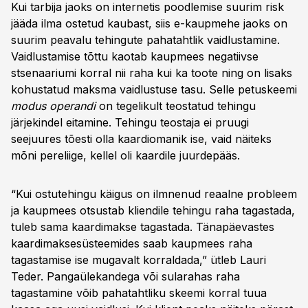
Kui tarbija jaoks on internetis poodlemise suurim risk
jääda ilma ostetud kaubast, siis e-kaupmehe jaoks on
suurim peavalu tehingute pahatahtlik vaidlustamine.
Vaidlustamise tõttu kaotab kaupmees negatiivse
stsenaariumi korral nii raha kui ka toote ning on lisaks
kohustatud maksma vaidlustuse tasu. Selle petuskeemi
modus operandi
on tegelikult teostatud tehingu
järjekindel eitamine. Tehingu teostaja ei pruugi
seejuures tõesti olla kaardiomanik ise, vaid näiteks
mõni pereliige, kellel oli kaardile juurdepääs.
“Kui ostutehingu käigus on ilmnenud reaalne probleem
ja kaupmees otsustab kliendile tehingu raha tagastada,
tuleb sama kaardimakse tagastada. Tänapäevastes
kaardimaksesüsteemides saab kaupmees raha
tagastamise ise mugavalt korraldada,” ütleb Lauri
Teder. Pangaülekandega või sularahas raha
tagastamine võib pahatahtliku skeemi korral tuua