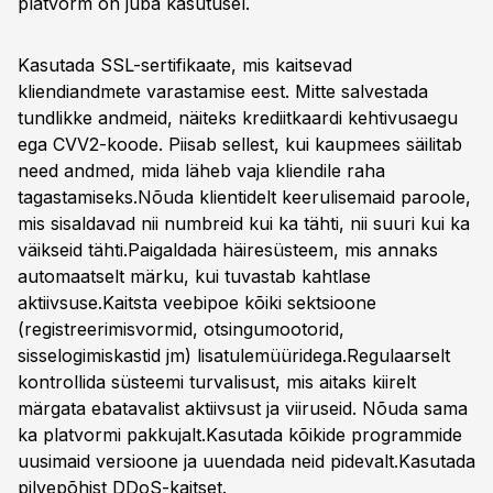
platvorm on juba kasutusel.
Kasutada SSL-sertifikaate, mis kaitsevad
kliendiandmete varastamise eest. Mitte salvestada
tundlikke andmeid, näiteks krediitkaardi kehtivusaegu
ega CVV2-koode. Piisab sellest, kui kaupmees säilitab
need andmed, mida läheb vaja kliendile raha
tagastamiseks.Nõuda klientidelt keerulisemaid paroole,
mis sisaldavad nii numbreid kui ka tähti, nii suuri kui ka
väikseid tähti.Paigaldada häiresüsteem, mis annaks
automaatselt märku, kui tuvastab kahtlase
aktiivsuse.Kaitsta veebipoe kõiki sektsioone
(registreerimisvormid, otsingumootorid,
sisselogimiskastid jm) lisatulemüüridega.Regulaarselt
kontrollida süsteemi turvalisust, mis aitaks kiirelt
märgata ebatavalist aktiivsust ja viiruseid. Nõuda sama
ka platvormi pakkujalt.Kasutada kõikide programmide
uusimaid versioone ja uuendada neid pidevalt.Kasutada
pilvepõhist DDoS-kaitset.