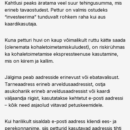
Kahtlusi peaks äratama veel suur tehingusumma, mis
erineb tavaostudest. Pettur on valmis ostudeks
“investeerima” tunduvalt rohkem raha kui aus
kaardikasutaja.
Kuna petturi huvi on kaup võimalikult ruttu kätte saada
(olenemata kohaletoimetamiskuludest), on riskirühmas
ka kohaletoimetamise ekspressteenuse kasutamine,
mis on kiirem ja kallim.
Jälgima peab aadresside erinevust või ebatavalisust.
Tarneaadress erineb arveldusaadressist, ostja
asukohariik erineb arveldusaadressist või kaardi
väljaandja riigist, kasutatakse kehtetut e-posti aadressi
– kõik need asjaolud viitavad petuskeemidele.
Kui harilikult sisaldab e-posti aadress kliendi ees- ja
perekonnanime, siis petturid kasutavad aadressis tihti