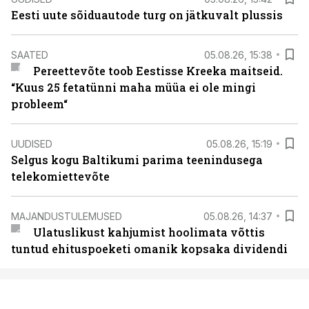
Eesti uute sõiduautode turg on jätkuvalt plussis
SAATED
05.08.26, 15:38
Pereettevõte toob Eestisse Kreeka maitseid.
“Kuus 25 fetatünni maha müüa ei ole mingi
probleem“
UUDISED
05.08.26, 15:19
Selgus kogu Baltikumi parima teenindusega
telekomiettevõte
MAJANDUSTULEMUSED
05.08.26, 14:37
Ulatuslikust kahjumist hoolimata võttis
tuntud ehituspoeketi omanik kopsaka dividendi