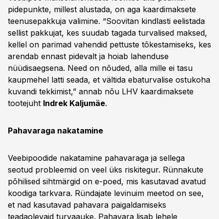
pidepunkte, millest alustada, on aga kaardimaksete
teenusepakkuja valimine. “Soovitan kindlasti eelistada
sellist pakkujat, kes suudab tagada turvalised maksed,
kellel on parimad vahendid pettuste tõkestamiseks, kes
arendab ennast pidevalt ja hoiab lahenduse
nüüdisaegsena. Need on nõuded, alla mille ei tasu
kaupmehel latti seada, et vältida ebaturvalise ostukoha
kuvandi tekkimist,” annab nõu LHV kaardimaksete
tootejuht
Indrek Kaljumäe
.
Pahavaraga nakatamine
Veebipoodide nakatamine pahavaraga ja sellega
seotud probleemid on veel üks riskitegur. Rünnakute
põhilised sihtmärgid on e-poed, mis kasutavad avatud
koodiga tarkvara. Ründajate levinuim meetod on see,
et nad kasutavad pahavara paigaldamiseks
teadaolevaid turvaauke. Pahavara lisab lehele