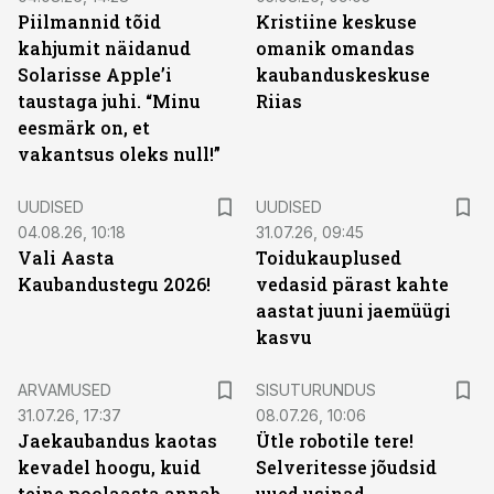
Piilmannid tõid
Kristiine keskuse
kahjumit näidanud
omanik omandas
Solarisse Apple’i
kaubanduskeskuse
taustaga juhi. “Minu
Riias
eesmärk on, et
vakantsus oleks null!”
UUDISED
UUDISED
04.08.26, 10:18
31.07.26, 09:45
Vali Aasta
Toidukauplused
Kaubandustegu 2026!
vedasid pärast kahte
aastat juuni jaemüügi
kasvu
ST
ARVAMUSED
SISUTURUNDUS
31.07.26, 17:37
08.07.26, 10:06
Jaekaubandus kaotas
Ütle robotile tere!
kevadel hoogu, kuid
Selveritesse jõudsid
teine poolaasta annab
uued usinad