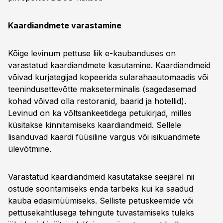
Kaardiandmete varastamine
Kõige levinum pettuse liik e-kaubanduses on
varastatud kaardiandmete kasutamine. Kaardiandmeid
võivad kurjategijad kopeerida sularahaautomaadis või
teenindusettevõtte makseterminalis (sagedasemad
kohad võivad olla restoranid, baarid ja hotellid).
Levinud on ka võltsankeetidega petukirjad, milles
küsitakse kinnitamiseks kaardiandmeid. Sellele
lisanduvad kaardi füüsiline vargus või isikuandmete
ülevõtmine.
Varastatud kaardiandmeid kasutatakse seejärel nii
ostude sooritamiseks enda tarbeks kui ka saadud
kauba edasimüümiseks. Selliste petuskeemide või
pettusekahtlusega tehingute tuvastamiseks tuleks