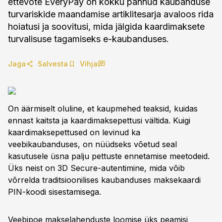
ettevõte EveryPay on kokku pannud kaubanduse
turvariskide maandamise artiklitesarja avaloos rida
hoiatusi ja soovitusi, mida jälgida kaardimaksete
turvalisuse tagamiseks e-kaubanduses.
Jaga
Salvesta
Vihja
On äärmiselt oluline, et kaupmehed teaksid, kuidas
ennast kaitsta ja kaardimaksepettusi vältida. Kuigi
kaardimaksepettused on levinud ka
veebikaubanduses, on nüüdseks võetud seal
kasutusele üsna palju pettuste ennetamise meetodeid.
Üks neist on 3D Secure-autentimine, mida võib
võrrelda traditsioonilises kaubanduses maksekaardi
PIN-koodi sisestamisega.
Veebipoe makselahenduste loomise üks peamisi