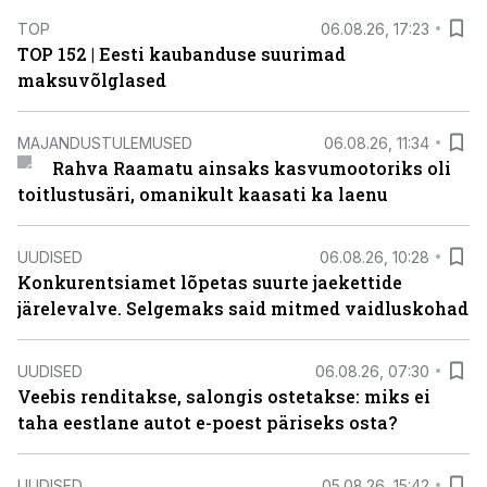
TOP
06.08.26, 17:23
TOP 152 | Eesti kaubanduse suurimad
maksuvõlglased
MAJANDUSTULEMUSED
06.08.26, 11:34
Rahva Raamatu ainsaks kasvumootoriks oli
toitlustusäri, omanikult kaasati ka laenu
UUDISED
06.08.26, 10:28
Konkurentsiamet lõpetas suurte jaekettide
järelevalve. Selgemaks said mitmed vaidluskohad
UUDISED
06.08.26, 07:30
Veebis renditakse, salongis ostetakse: miks ei
taha eestlane autot e-poest päriseks osta?
UUDISED
05.08.26, 15:42