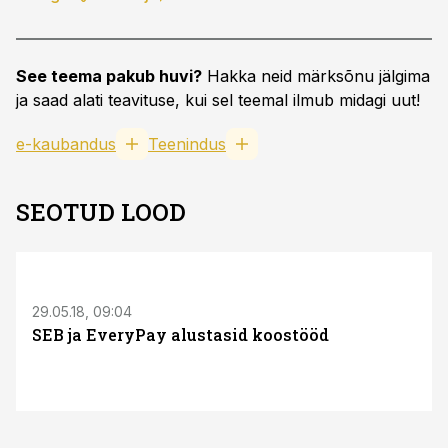
See teema pakub huvi?
Hakka neid märksõnu jälgima
ja saad alati teavituse, kui sel teemal ilmub midagi uut!
e-kaubandus
Teenindus
SEOTUD LOOD
S
29.05.18, 09:04
SEB ja EveryPay alustasid koostööd