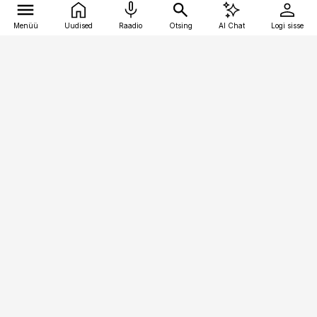
Menüü
Uudised
Raadio
Otsing
AI Chat
Logi sisse
Vana-Lõuna 39/1, 19094 Tallinn
(+372) 667 0111
kaubandus@kaubandus.ee
Telli
Reklaam
Firmast
Sisu kasutamisõigused
Ajakirjaniku
eetikakoodeks
Üldtingimused
Privaatsustingimused
Küpsiste poliitika
KKK
Eesti Meediaettevõtete
Eelistuste haldamine
Liit