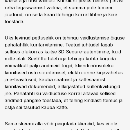
kaasa aga uusi vaidlusi. Kui klient peaks näiteks pärast
raha tagasisaamist väitma, et summa pole temani
jõudnud, on seda kaarditehingu korral lihtne ja kiire
tõestada.
Üks levinud pettuseliik on tehingu vaidlustamise õiguse
pahatahtlik kuritarvitamine. Teatud juhtudel tagab
sellises olukorras kaitse 3D Secure-autentimine, kuid
mitte alati. Seetõttu tuleb iga tehingu kohta koguda
võimalikult palju andmeid: logid, kliendi nõusoleku
kinnitused ostu sooritamisel, elektroonne kirjavahetus
ja e-teavitused, kauba saatmist ja kättesaamist
kinnitavad dokumendid, allkirjastatud kullerikviitungid
jne. Pahatahtliku vaidlustuse korral aitavad sellised
andmed pangale tõestada, et tehing kindlasti toimus ja
ostja sai tasutud kauba kätte.
Sama skeemi alla võib paigutada kliendid, kes ei ole