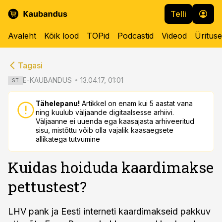
Telli
Avaleht
Kõik lood
TOPid
Podcastid
Videod
Üritus
cebook
cebook
Tagasi
Twitter)
Twitter)
E-KAUBANDUS
13.04.17, 01:01
ST
kedIn
kedIn
Tähelepanu!
Artikkel on enam kui 5 aastat vana
ning kuulub väljaande digitaalsesse arhiivi.
ail
ail
Väljaanne ei uuenda ega kaasajasta arhiveeritud
sisu, mistõttu võib olla vajalik kaasaegsete
k
k
allikatega tutvumine
Kuidas hoiduda kaardimakse
pettustest?
LHV pank ja Eesti interneti kaardimakseid pakkuv