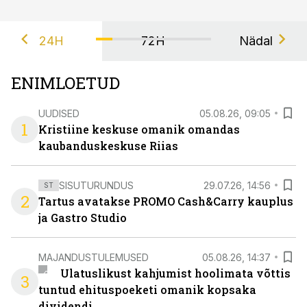
24H
72H
Nädal
ENIMLOETUD
UUDISED
05.08.26, 09:05
1
Kristiine keskuse omanik omandas
kaubanduskeskuse Riias
SISUTURUNDUS
29.07.26, 14:56
ST
2
Tartus avatakse PROMO Cash&Carry kauplus
ja Gastro Studio
MAJANDUSTULEMUSED
05.08.26, 14:37
Ulatuslikust kahjumist hoolimata võttis
3
tuntud ehituspoeketi omanik kopsaka
dividendi