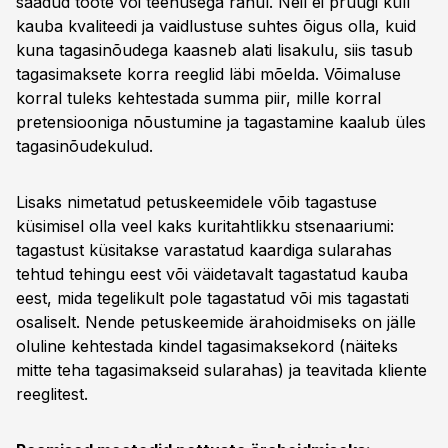
saadud toote või teenusega rahul. Neil ei pruugi küll
kauba kvaliteedi ja vaidlustuse suhtes õigus olla, kuid
kuna tagasinõudega kaasneb alati lisakulu, siis tasub
tagasimaksete korra reeglid läbi mõelda. Võimaluse
korral tuleks kehtestada summa piir, mille korral
pretensiooniga nõustumine ja tagastamine kaalub üles
tagasinõudekulud.
Lisaks nimetatud petuskeemidele võib tagastuse
küsimisel olla veel kaks kuritahtlikku stsenaariumi:
tagastust küsitakse varastatud kaardiga sularahas
tehtud tehingu eest või väidetavalt tagastatud kauba
eest, mida tegelikult pole tagastatud või mis tagastati
osaliselt. Nende petuskeemide ärahoidmiseks on jälle
oluline kehtestada kindel tagasimaksekord (näiteks
mitte teha tagasimakseid sularahas) ja teavitada kliente
reeglitest.