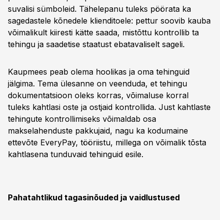
suvalisi sümboleid. Tähelepanu tuleks pöörata ka
sagedastele kõnedele klienditoele: pettur soovib kauba
võimalikult kiiresti kätte saada, mistõttu kontrollib ta
tehingu ja saadetise staatust ebatavaliselt sageli.
Kaupmees peab olema hoolikas ja oma tehinguid
jälgima. Tema ülesanne on veenduda, et tehingu
dokumentatsioon oleks korras, võimaluse korral
tuleks kahtlasi oste ja ostjaid kontrollida. Just kahtlaste
tehingute kontrollimiseks võimaldab osa
makselahenduste pakkujaid, nagu ka kodumaine
ettevõte EveryPay, tööriistu, millega on võimalik tõsta
kahtlasena tunduvaid tehinguid esile.
Pahatahtlikud tagasinõuded ja vaidlustused