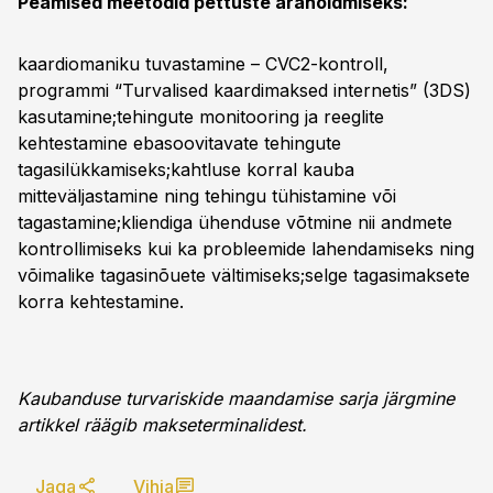
Peamised meetodid pettuste ärahoidmiseks:
kaardiomaniku tuvastamine – CVC2-kontroll,
programmi “Turvalised kaardimaksed internetis” (3DS)
kasutamine;tehingute monitooring ja reeglite
kehtestamine ebasoovitavate tehingute
tagasilükkamiseks;kahtluse korral kauba
mitteväljastamine ning tehingu tühistamine või
tagastamine;kliendiga ühenduse võtmine nii andmete
kontrollimiseks kui ka probleemide lahendamiseks ning
võimalike tagasinõuete vältimiseks;selge tagasimaksete
korra kehtestamine.
Kaubanduse turvariskide maandamise sarja järgmine
artikkel räägib makseterminalidest.
Jaga
Vihja