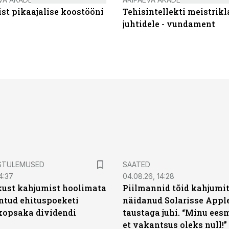
st pikaajalise koostööni
Tehisintellekti meistrikl
juhtidele - vundament
STULEMUSED
SAATED
4:37
04.08.26, 14:28
kust kahjumist hoolimata
Piilmannid tõid kahjumi
untud ehituspoeketi
näidanud Solarisse Apple
opsaka dividendi
taustaga juhi. “Minu ees
et vakantsus oleks null!”