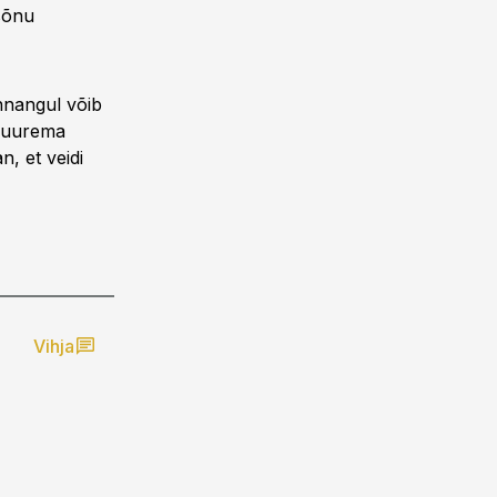
 sõnu
nnangul võib
 suurema
, et veidi
Vihja