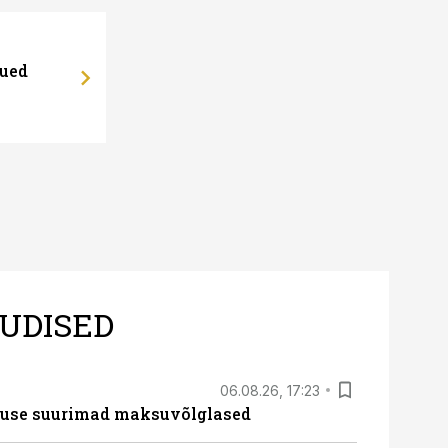
uued
UDISED
06.08.26, 17:23
nduse suurimad maksuvõlglased