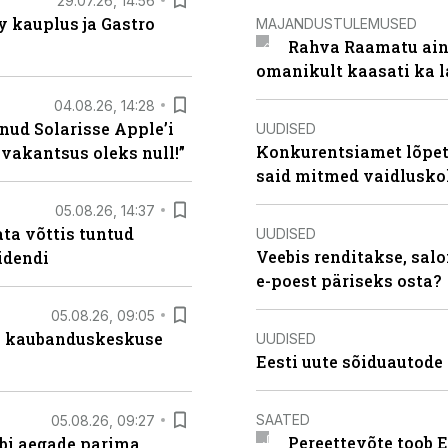
29.07.26, 14:56
 kauplus ja Gastro
MAJANDUSTULEMUSED
Rahva Raamatu ains
omanikult kaasati ka 
04.08.26, 14:28
nud Solarisse Apple’i
UUDISED
Konkurentsiamet lõpeta
 vakantsus oleks null!”
said mitmed vaidlusk
05.08.26, 14:37
ta võttis tuntud
UUDISED
Veebis renditakse, salo
idendi
e-poest päriseks osta?
05.08.26, 09:05
s kaubanduskeskuse
UUDISED
Eesti uute sõiduautode 
SAATED
05.08.26, 09:27
Pereettevõte toob E
äbi aegade parima