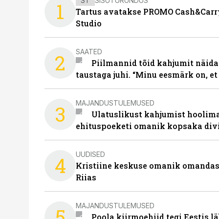
ST
SISUTURUNDUS
1
Tartus avatakse PROMO Cash&Carry
Studio
SAATED
2
Piilmannid tõid kahjumit näida
taustaga juhi. “Minu eesmärk on, et
MAJANDUSTULEMUSED
3
Ulatuslikust kahjumist hoolima
ehituspoeketi omanik kopsaka div
UUDISED
4
Kristiine keskuse omanik omanda
Riias
MAJANDUSTULEMUSED
5
Poola kiirmoehiid tegi Eestis l