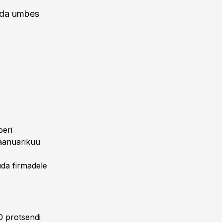
nida umbes
beri
jaanuarikuu
uda firmadele
0 protsendi