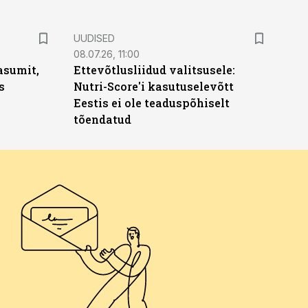
UUDISED
08.07.26, 11:00
asumit,
Ettevõtlusliidud valitsusele:
s
Nutri-Score'i kasutuselevõtt
Eestis ei ole teaduspõhiselt
tõendatud