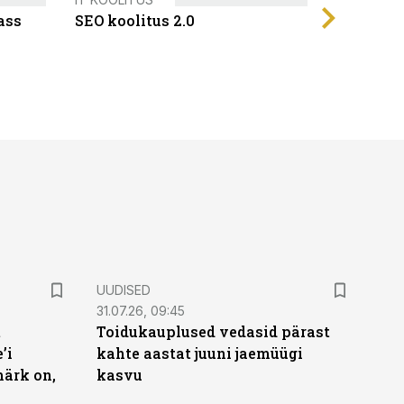
ass
SEO koolitus 2.0
UUDISED
31.07.26, 09:45
t
Toidukauplused vedasid pärast
’i
kahte aastat juuni jaemüügi
märk on,
kasvu