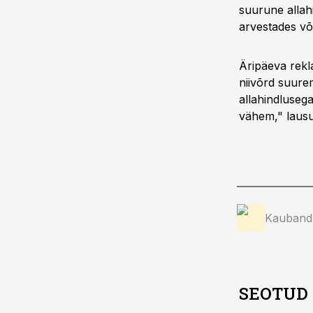
suurune allahi
arvestades võ
Äripäeva rekl
niivõrd suure
allahindluseg
vähem," lausu
Kauband
SEOTUD