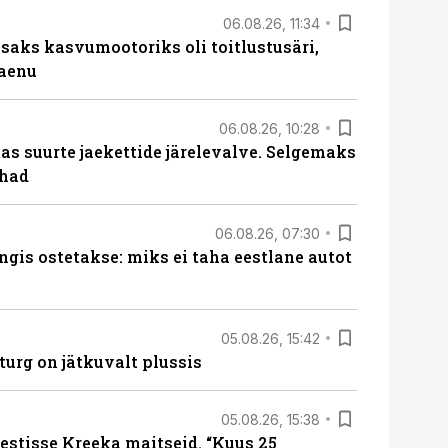
06.08.26, 11:34
aks kasvumootoriks oli toitlustusäri,
laenu
06.08.26, 10:28
s suurte jaekettide järelevalve. Selgemaks
ohad
06.08.26, 07:30
ngis ostetakse: miks ei taha eestlane autot
05.08.26, 15:42
turg on jätkuvalt plussis
05.08.26, 15:38
estisse Kreeka maitseid. “Kuus 25