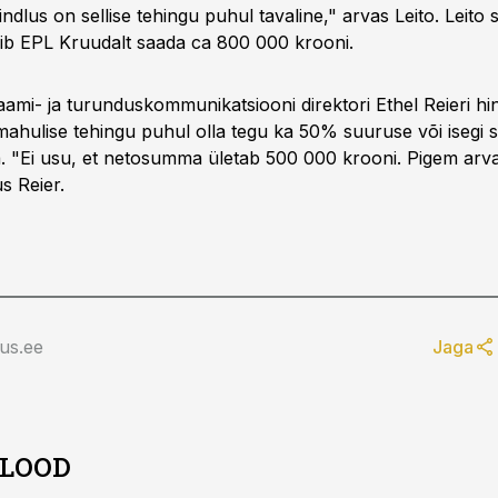
ndlus on sellise tehingu puhul tavaline," arvas Leito. Leito
ib EPL Kruudalt saada ca 800 000 krooni.
aami- ja turunduskommunikatsiooni direktori Ethel Reieri hi
mahulise tehingu puhul olla tegu ka 50% suuruse või isegi
a. "Ei usu, et netosumma ületab 500 000 krooni. Pigem arvan
s Reier.
us.ee
Jaga
 LOOD