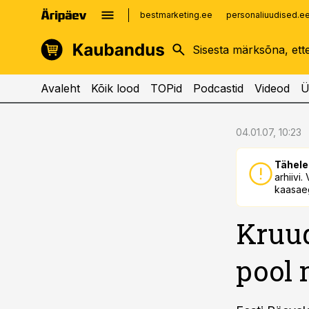
bestmarketing.ee
personaliuudised.e
kinnisvarauudised.ee
imelineajalugu.ee
logistikauudised.ee
imelineteadus.ee
Avaleht
Kõik lood
TOPid
Podcastid
Videod
Ü
cebook
cebook
04.01.07, 10:23
Twitter)
Twitter)
Tähele
kedIn
kedIn
arhiivi
kaasaeg
ail
ail
Kruud
k
k
pool 