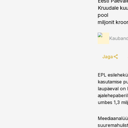
Eesti Päeval
Kruudale kuu
pool
miljonit kroon
Kauband
Jaga
EPL esilehekü
kasutamise pu
laupäeval on E
ajalehepaberi
umbes 1,3 milj
Meediaanalüüt
suuremahuliste