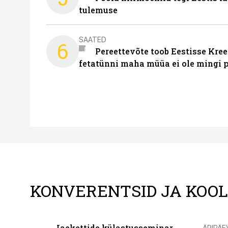
tulemuse
SAATED
6
Pereettevõte toob Eestisse Kree
fetatünni maha müüa ei ole mingi 
KONVERENTSID JA KOO
Jaekettide külastusseminar
ÄRIPÄE