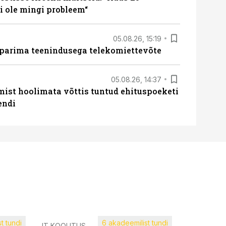
 ole mingi probleem“
05.08.26, 15:19
 parima teenindusega telekomiettevõte
05.08.26, 14:37
mist hoolimata võttis tuntud ehituspoeketi
endi
t tundi
6 akadeemilist tundi
Müügijuh
IT KOOLITUS