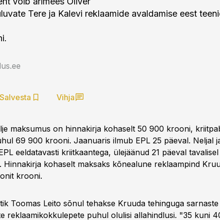
eht võib ärimees Oliver
luvate Tere ja Kalevi reklaamide avaldamise eest tee
i.
us.ee
Salvesta
Vihja
lje maksumus on hinnakirja kohaselt 50 900 krooni, kriitpa
hul 69 900 krooni. Jaanuaris ilmub EPL 25 päeval. Neljal 
PL eeldatavasti kriitkaantega, ülejäänud 21 päeval tavalisel
l. Hinnakirja kohaselt maksaks kõnealune reklaampind Kru
onit krooni.
ik Toomas Leito sõnul tehakse Kruuda tehinguga sarnaste
 reklaamikokkulepete puhul olulisi allahindlusi. "35 kuni 4