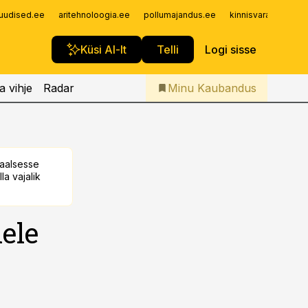
Iseteenindus
uudised.ee
aritehnoloogia.ee
pollumajandus.ee
kinnisvarauudised.
Telli Kaubandus
Küsi AI-lt
Telli
Logi sisse
a vihje
Radar
Minu Kaubandus
taalsesse
la vajalik
ele