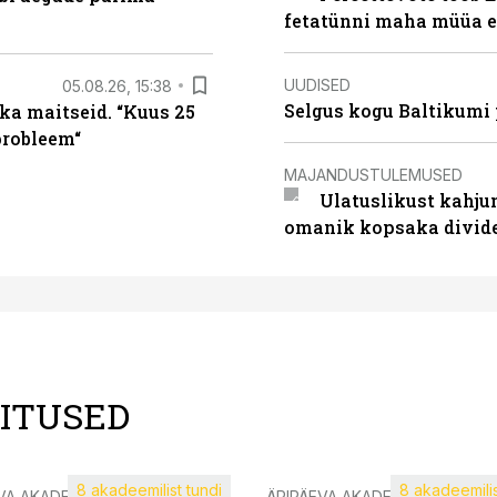
fetatünni maha müüa ei
UUDISED
05.08.26, 15:38
Selgus kogu Baltikumi
ka maitseid. “Kuus 25
probleem“
MAJANDUSTULEMUSED
Ulatuslikust kahju
omanik kopsaka divid
LITUSED
8 akadeemilist tundi
8 akadeemilis
VA AKADEEMIA
ÄRIPÄEVA AKADEEMIA