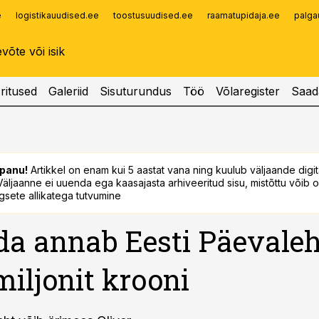
e
logistikauudised.ee
toostusuudised.ee
raamatupidaja.ee
palga
Infopank
Radar
ritused
Galeriid
Sisuturundus
Töö
Võlaregister
Saad
panu!
Artikkel on enam kui 5 aastat vana ning kuulub väljaande digi
. Väljaanne ei uuenda ega kaasajasta arhiveeritud sisu, mistõttu võib ol
sete allikatega tutvumine
a annab Eesti Päevaleh
miljonit krooni