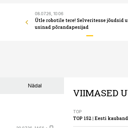
08.07.26, 10:06
Ütle robotile tere! Selveritesse jõudsid 
usinad põrandapesijad
Nädal
VIIMASED U
TOP
TOP 152 | Eesti kauba