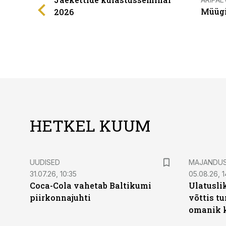
Müügi
2026
HETKEL KUUM
UUDISED
MAJANDU
31.07.26, 10:35
05.08.26, 1
Coca-Cola vahetab Baltikumi
Ulatusli
piirkonnajuhti
võttis t
omanik k