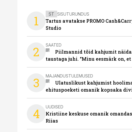
ST
SISUTURUNDUS
1
Tartus avatakse PROMO Cash&Carry
Studio
SAATED
2
Piilmannid tõid kahjumit näida
taustaga juhi. “Minu eesmärk on, et
MAJANDUSTULEMUSED
3
Ulatuslikust kahjumist hoolima
ehituspoeketi omanik kopsaka div
UUDISED
4
Kristiine keskuse omanik omanda
Riias