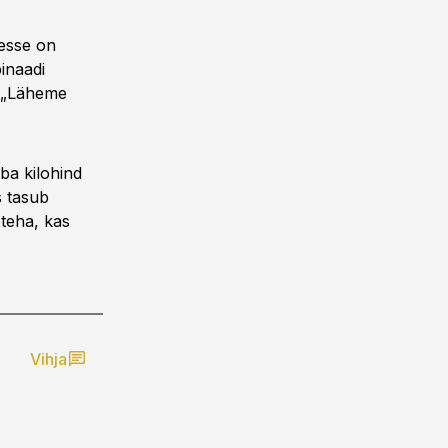
lesse on
inaadi
. „Läheme
ba kilohind
s tasub
 teha, kas
Vihja