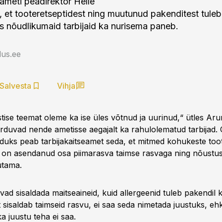
eameti peadirektor Helle
s, et tooteretseptidest ning muutunud pakenditest tuleb
s nõudlikumaid tarbijaid ka nurisema paneb.
us.ee
Salvesta
Vihja
ise teemat oleme ka ise üles võtnud ja uurinud,“ ütles Aruni
örduvad nende ametisse aegajalt ka rahulolematud tarbijad.
duks peab tarbijakaitseamet seda, et mitmed kohukeste too
et on asendanud osa piimarasva taimse rasvaga ning nõustusi
utama.
vad sisaldada maitseaineid, kuid allergeenid tuleb pakendil ki
t sisaldab taimseid rasvu, ei saa seda nimetada juustuks, ehk
a juustu teha ei saa.