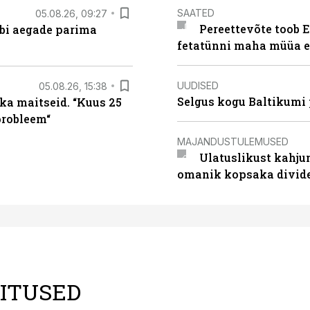
SAATED
05.08.26, 09:27
Pereettevõte toob E
äbi aegade parima
fetatünni maha müüa ei
UUDISED
05.08.26, 15:38
Selgus kogu Baltikumi
ka maitseid. “Kuus 25
probleem“
MAJANDUSTULEMUSED
Ulatuslikust kahju
omanik kopsaka divid
LITUSED