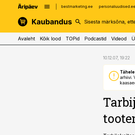
bestmarketing.ee
personaliuudised.e
kinnisvarauudised.ee
imelineajalugu.ee
logistikauudised.ee
imelineteadus.ee
Avaleht
Kõik lood
TOPid
Podcastid
Videod
Ü
cebook
cebook
10.12.07, 19:22
Twitter)
Twitter)
Tähele
kedIn
kedIn
arhiivi
kaasaeg
ail
ail
Tarbi
k
k
toote