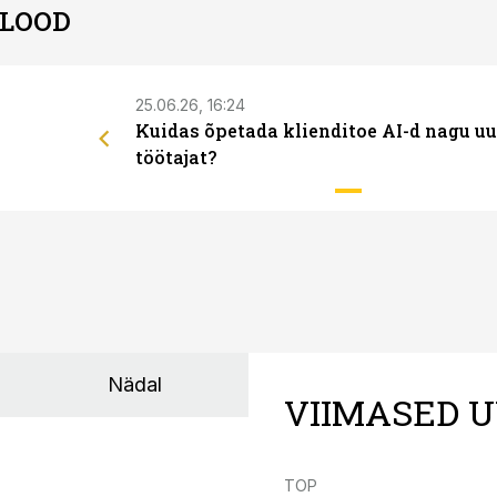
 LOOD
25.06.26, 16:24
Kuidas õpetada klienditoe AI-d nagu uu
töötajat?
Nädal
VIIMASED U
TOP