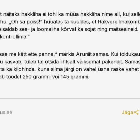
 et näiteks hakkliha ei tohi ka müüa hakkliha nime all, kui sel
ahu. „Oh sa poiss!“ hüüatas ta kuuldes, et Rakvere lihakomb
sisaldab sea- ja loomaliha kõrval ka sojat ning maitseaineid
 kontrollima.“
saa me kätt ette panna,“ märkis Aruniit samas. Kui toidukau
jõu kasvab, tuleb tal otsida lihtsalt väiksemat pakendit. Sama
ta ka kilohinda, kuna silma järgi on vahel üsna raske vahet
ab toodet 250 grammi või 145 grammi.
us.ee
Jaga