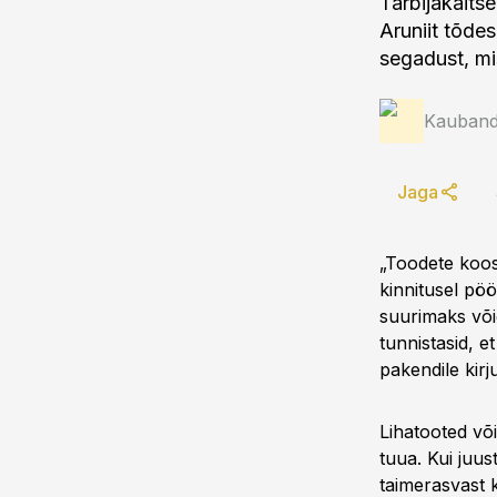
Tarbijakaits
Aruniit tõde
segadust, mi
Kauband
Jaga
„Toodete koost
kinnitusel pö
suurimaks või
tunnistasid, 
pakendile kirj
Lihatooted või
tuua. Kui juus
taimerasvast k