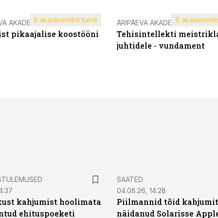
8 akadeemilist tundi
8 akadeemilis
VA AKADEEMIA
ÄRIPÄEVA AKADEEMIA
st pikaajalise koostööni
Tehisintellekti meistrikl
juhtidele - vundament
STULEMUSED
SAATED
4:37
04.08.26, 14:28
kust kahjumist hoolimata
Piilmannid tõid kahjumi
untud ehituspoeketi
näidanud Solarisse Apple