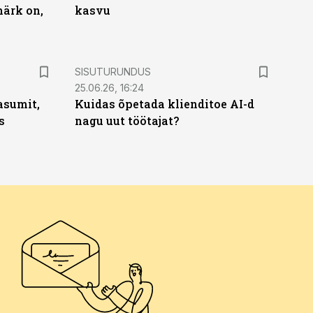
märk on,
kasvu
ST
SISUTURUNDUS
25.06.26, 16:24
asumit,
Kuidas õpetada klienditoe AI-d
s
nagu uut töötajat?