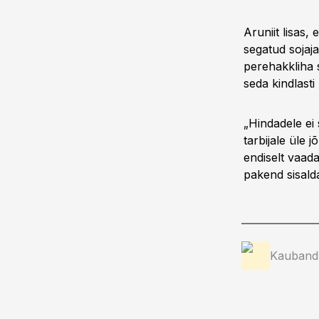
Aruniit lisas,
segatud sojaj
perehakkliha 
seda kindlasti
„Hindadele ei 
tarbijale üle 
endiselt vaada
pakend sisald
Kauband