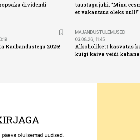
opsaka dividendi
taustaga juhi. “Minu ees
et vakantsus oleks null!”
MAJANDUSTULEMUSED
0:18
03.08.26, 11:45
ta Kaubandustegu 2026!
Alkoholikett kasvatas k
kuigi käive veidi kahane
KIRJAGA
ti päeva olulisemad uudised.