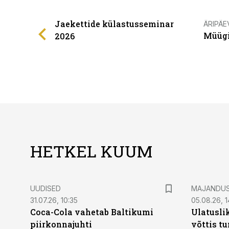
Jaekettide külastusseminar
ÄRIPÄE
Müügi
2026
HETKEL KUUM
UUDISED
MAJANDU
31.07.26, 10:35
05.08.26, 1
Coca-Cola vahetab Baltikumi
Ulatusli
piirkonnajuhti
võttis t