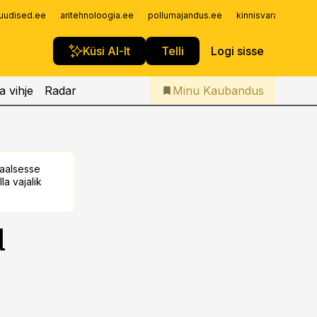
Iseteenindus
uudised.ee
aritehnoloogia.ee
pollumajandus.ee
kinnisvarauudised.
Telli Kaubandus
Küsi AI-lt
Telli
Logi sisse
a vihje
Radar
Minu Kaubandus
taalsesse
la vajalik
d