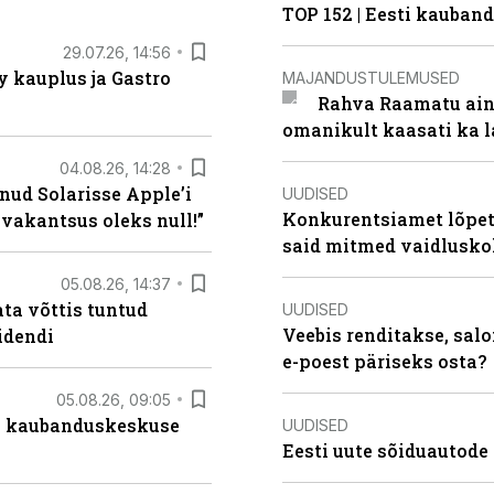
TOP 152 | Eesti kauba
29.07.26, 14:56
 kauplus ja Gastro
MAJANDUSTULEMUSED
Rahva Raamatu ains
omanikult kaasati ka 
04.08.26, 14:28
nud Solarisse Apple’i
UUDISED
Konkurentsiamet lõpeta
 vakantsus oleks null!”
said mitmed vaidlusk
05.08.26, 14:37
ta võttis tuntud
UUDISED
Veebis renditakse, salo
idendi
e-poest päriseks osta?
05.08.26, 09:05
s kaubanduskeskuse
UUDISED
Eesti uute sõiduautode 