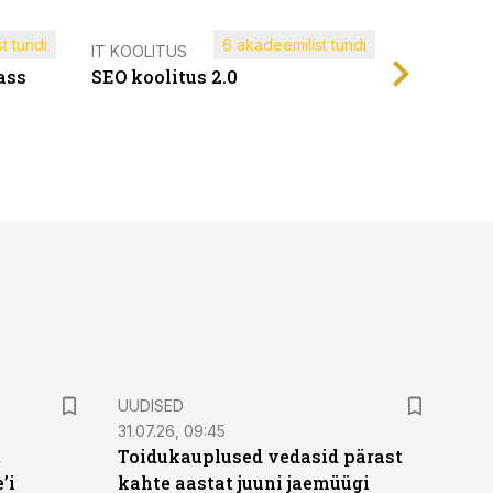
t tundi
6 akadeemilist tundi
Müügijuh
IT KOOLITUS
ass
SEO koolitus 2.0
UUDISED
31.07.26, 09:45
t
Toidukauplused vedasid pärast
’i
kahte aastat juuni jaemüügi