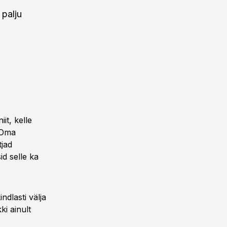
 palju
it, kelle
 Oma
tjad
d selle ka
ndlasti välja
ki ainult