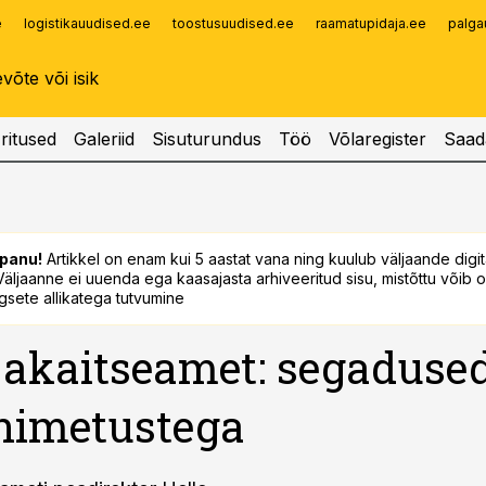
e
logistikauudised.ee
toostusuudised.ee
raamatupidaja.ee
palga
Infopank
Radar
ritused
Galeriid
Sisuturundus
Töö
Võlaregister
Saad
panu!
Artikkel on enam kui 5 aastat vana ning kuulub väljaande digi
. Väljaanne ei uuenda ega kaasajasta arhiveeritud sisu, mistõttu võib ol
sete allikatega tutvumine
jakaitseamet: segaduse
nimetustega