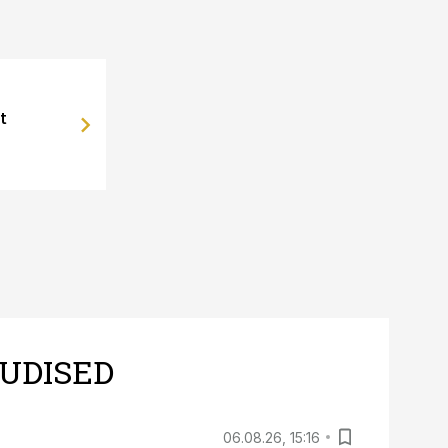
t
UDISED
06.08.26, 15:16