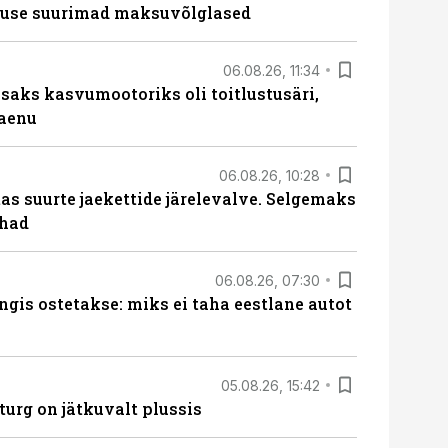
nduse suurimad maksuvõlglased
06.08.26, 11:34
aks kasvumootoriks oli toitlustusäri,
laenu
06.08.26, 10:28
s suurte jaekettide järelevalve. Selgemaks
ohad
06.08.26, 07:30
ngis ostetakse: miks ei taha eestlane autot
05.08.26, 15:42
turg on jätkuvalt plussis