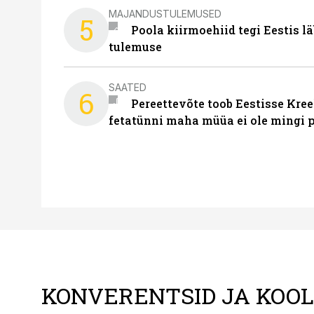
MAJANDUSTULEMUSED
5
Poola kiirmoehiid tegi Eestis l
tulemuse
SAATED
6
Pereettevõte toob Eestisse Kree
fetatünni maha müüa ei ole mingi 
KONVERENTSID JA KOO