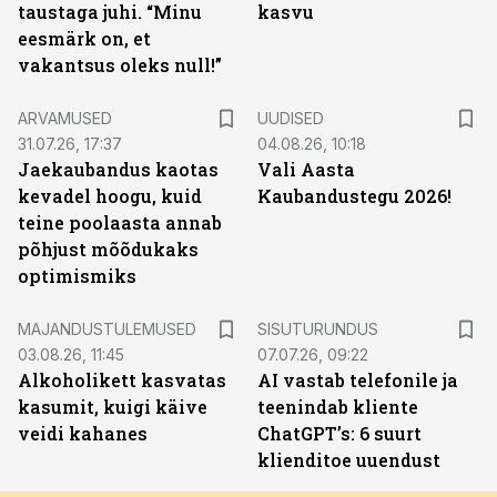
taustaga juhi. “Minu
kasvu
eesmärk on, et
vakantsus oleks null!”
ARVAMUSED
UUDISED
31.07.26, 17:37
04.08.26, 10:18
Jaekaubandus kaotas
Vali Aasta
kevadel hoogu, kuid
Kaubandustegu 2026!
teine poolaasta annab
põhjust mõõdukaks
optimismiks
ST
MAJANDUSTULEMUSED
SISUTURUNDUS
03.08.26, 11:45
07.07.26, 09:22
Alkoholikett kasvatas
AI vastab telefonile ja
kasumit, kuigi käive
teenindab kliente
veidi kahanes
ChatGPT’s: 6 suurt
klienditoe uuendust