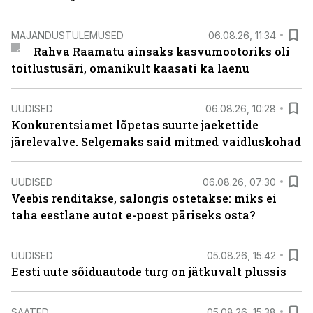
MAJANDUSTULEMUSED
06.08.26, 11:34
Rahva Raamatu ainsaks kasvumootoriks oli
toitlustusäri, omanikult kaasati ka laenu
UUDISED
06.08.26, 10:28
Konkurentsiamet lõpetas suurte jaekettide
järelevalve. Selgemaks said mitmed vaidluskohad
UUDISED
06.08.26, 07:30
Veebis renditakse, salongis ostetakse: miks ei
taha eestlane autot e-poest päriseks osta?
UUDISED
05.08.26, 15:42
Eesti uute sõiduautode turg on jätkuvalt plussis
SAATED
05.08.26, 15:38