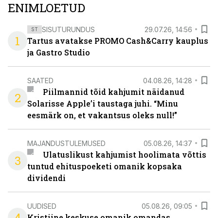
ENIMLOETUD
SISUTURUNDUS
29.07.26, 14:56
ST
1
Tartus avatakse PROMO Cash&Carry kauplus
ja Gastro Studio
SAATED
04.08.26, 14:28
Piilmannid tõid kahjumit näidanud
2
Solarisse Apple’i taustaga juhi. “Minu
eesmärk on, et vakantsus oleks null!”
MAJANDUSTULEMUSED
05.08.26, 14:37
Ulatuslikust kahjumist hoolimata võttis
3
tuntud ehituspoeketi omanik kopsaka
dividendi
UUDISED
05.08.26, 09:05
4
Kristiine keskuse omanik omandas