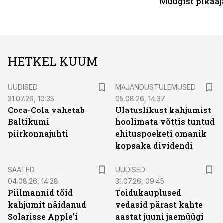
Müügist pikaaj
HETKEL KUUM
UUDISED
MAJANDUSTULEMUSED
31.07.26, 10:35
05.08.26, 14:37
Coca-Cola vahetab
Ulatuslikust kahjumist
Baltikumi
hoolimata võttis tuntud
piirkonnajuhti
ehituspoeketi omanik
kopsaka dividendi
SAATED
UUDISED
04.08.26, 14:28
31.07.26, 09:45
Piilmannid tõid
Toidukauplused
kahjumit näidanud
vedasid pärast kahte
Solarisse Apple’i
aastat juuni jaemüügi