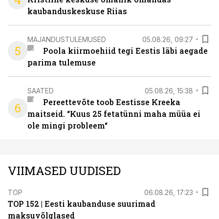
kaubanduskeskuse Riias
MAJANDUSTULEMUSED
05.08.26, 09:27
5
Poola kiirmoehiid tegi Eestis läbi aegade
parima tulemuse
SAATED
05.08.26, 15:38
Pereettevõte toob Eestisse Kreeka
6
maitseid. “Kuus 25 fetatünni maha müüa ei
ole mingi probleem“
VIIMASED UUDISED
TOP
06.08.26, 17:23
TOP 152 | Eesti kaubanduse suurimad
maksuvõlglased