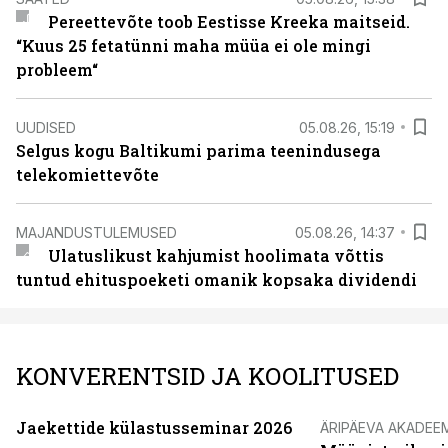
Pereettevõte toob Eestisse Kreeka maitseid.
“Kuus 25 fetatünni maha müüa ei ole mingi
probleem“
UUDISED
05.08.26, 15:19
Selgus kogu Baltikumi parima teenindusega
telekomiettevõte
MAJANDUSTULEMUSED
05.08.26, 14:37
Ulatuslikust kahjumist hoolimata võttis
tuntud ehituspoeketi omanik kopsaka dividendi
KONVERENTSID JA KOOLITUSED
Jaekettide külastusseminar 2026
ÄRIPÄEVA AKADEE