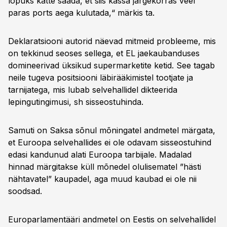
lõpuks kätte saada, et siis kassa järgekorras veel
paras ports aega kulutada,“ märkis ta.
Deklaratsiooni autorid näevad mitmeid probleeme, mis
on tekkinud seoses sellega, et EL jaekaubanduses
domineerivad üksikud supermarketite ketid. See tagab
neile tugeva positsiooni läbirääkimistel tootjate ja
tarnijatega, mis lubab selvehallidel dikteerida
lepingutingimusi, sh sisseostuhinda.
Samuti on Saksa sõnul mõningatel andmetel märgata,
et Euroopa selvehallides ei ole odavam sisseostuhind
edasi kandunud alati Euroopa tarbijale. Madalad
hinnad märgitakse küll mõnedel olulisematel ”hästi
nähtavatel” kaupadel, aga muud kaubad ei ole nii
soodsad.
Europarlamentääri andmetel on Eestis on selvehallidel