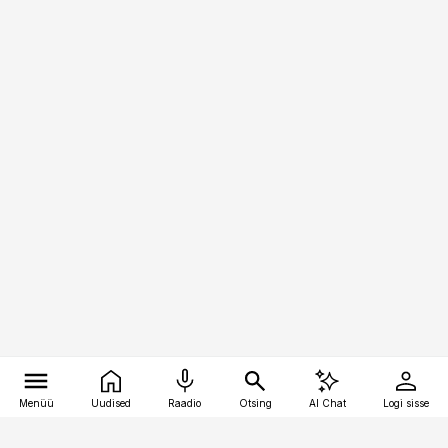
Menüü
Uudised
Raadio
Otsing
AI Chat
Logi sisse