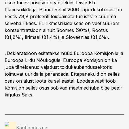
üsna tugev positsioon võrreldes teiste ELi
liikmesriikidega. Planet Retail 2006 raporti kohaselt on
Eestis 78,8 protsenti toiduainete turust viie suurima
selvehalli käes. EL liikmesriikide seas on veel suurem
kontsentratsioon ainult Soomes (90%), Rootsis
(81,8%), Iirimaal (81,4%) ja Sloveenias (81,6%).
„Deklaratsioon esitatakse nüüd Euroopa Komisjonile ja
Euroopa Liidu Nõukogule. Euroopa Komisjon on ka
juba täheldanud vajadust toidukaubandussektoris
toimuvat uurida ja parandada. Ettepanekuid on selles
osas on alust loota ka sel aastal. Loodetavasti toob
Komisjon selles osas sobivad meetmed juba õige pea!“
kirjutas Saks.
Kaubandus.ee