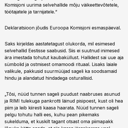
Komisjoni uurima selvehallide mõju väikeettevõtetele,
töötajatele ja tarnijatele.“
Deklaratsioon jõudis Euroopa Komisjoni esmaspäeval.
Saks kirjeldas aastatetagust olukorda, mil esimesed
selvehallid Eestisse saabusid. Siis ei suutnud inimesed
ära imestada tohutut kaubaküllust. Hallidest sai uue aja
sümbolid ja ostmisest omamoodi rituaal. Lisaks laiale
valikule, pakkusid suurmüüjad sageli ka soodsamaid
hindu ja alandatud hindadega osturallisid.
„Tõsi, nüüd tunnen sageli puudust naabruses asunud
ja RIMI tulekuga pankrotti läinud pisipoest, kust oli hea
piim ja leib kiiresti kaasa haarata. Nüüd tunnen sageli
pelgu tohutu halli ees, kuhu pean pikemaks
sukelduma, et kuskilt tagant otsast oma piimapakk