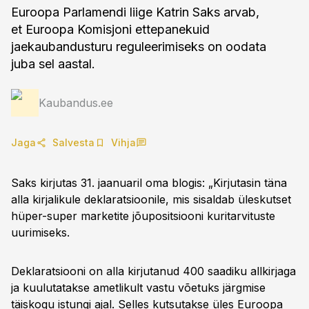
Euroopa Parlamendi liige Katrin Saks arvab,
et Euroopa Komisjoni ettepanekuid
jaekaubandusturu reguleerimiseks on oodata
juba sel aastal.
Kaubandus.ee
Jaga
Salvesta
Vihja
Saks kirjutas 31. jaanuaril oma blogis: „Kirjutasin täna
alla kirjalikule deklaratsioonile, mis sisaldab üleskutset
hüper-super marketite jõupositsiooni kuritarvituste
uurimiseks.
Deklaratsiooni on alla kirjutanud 400 saadiku allkirjaga
ja kuulutatakse ametlikult vastu võetuks järgmise
täiskogu istungi ajal. Selles kutsutakse üles Euroopa