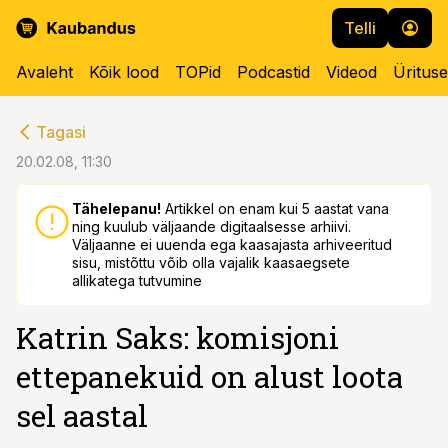
Telli
Avaleht
Kõik lood
TOPid
Podcastid
Videod
Üritus
cebook
cebook
Tagasi
Twitter)
Twitter)
20.02.08, 11:30
kedIn
kedIn
Tähelepanu!
Artikkel on enam kui 5 aastat vana
ning kuulub väljaande digitaalsesse arhiivi.
ail
ail
Väljaanne ei uuenda ega kaasajasta arhiveeritud
sisu, mistõttu võib olla vajalik kaasaegsete
k
k
allikatega tutvumine
Katrin Saks: komisjoni
ettepanekuid on alust loota
sel aastal