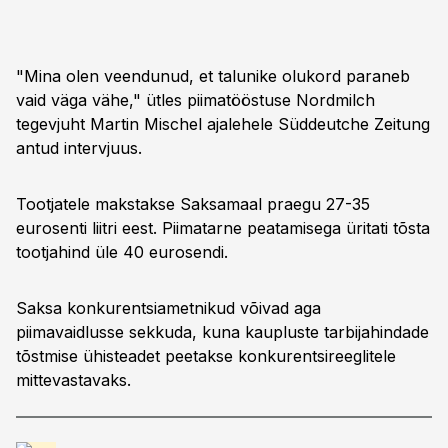
"Mina olen veendunud, et talunike olukord paraneb
vaid väga vähe," ütles piimatööstuse Nordmilch
tegevjuht Martin Mischel ajalehele Süddeutche Zeitung
antud intervjuus.
Tootjatele makstakse Saksamaal praegu 27-35
eurosenti liitri eest. Piimatarne peatamisega üritati tõsta
tootjahind üle 40 eurosendi.
Saksa konkurentsiametnikud võivad aga
piimavaidlusse sekkuda, kuna kaupluste tarbijahindade
tõstmise ühisteadet peetakse konkurentsireeglitele
mittevastavaks.