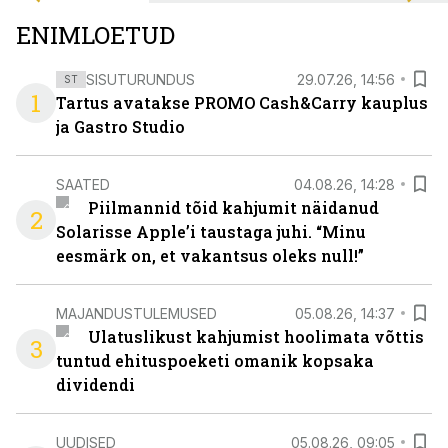
ENIMLOETUD
SISUTURUNDUS
29.07.26, 14:56
ST
1
Tartus avatakse PROMO Cash&Carry kauplus
ja Gastro Studio
SAATED
04.08.26, 14:28
Piilmannid tõid kahjumit näidanud
2
Solarisse Apple’i taustaga juhi. “Minu
eesmärk on, et vakantsus oleks null!”
MAJANDUSTULEMUSED
05.08.26, 14:37
Ulatuslikust kahjumist hoolimata võttis
3
tuntud ehituspoeketi omanik kopsaka
dividendi
UUDISED
05.08.26, 09:05