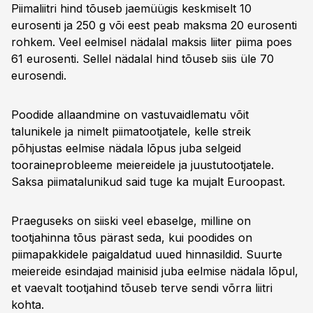
Piimaliitri hind tõuseb jaemüügis keskmiselt 10
eurosenti ja 250 g või eest peab maksma 20 eurosenti
rohkem. Veel eelmisel nädalal maksis liiter piima poes
61 eurosenti. Sellel nädalal hind tõuseb siis üle 70
eurosendi.
Poodide allaandmine on vastuvaidlematu võit
talunikele ja nimelt piimatootjatele, kelle streik
põhjustas eelmise nädala lõpus juba selgeid
tooraineprobleeme meiereidele ja juustutootjatele.
Saksa piimatalunikud said tuge ka mujalt Euroopast.
Praeguseks on siiski veel ebaselge, milline on
tootjahinna tõus pärast seda, kui poodides on
piimapakkidele paigaldatud uued hinnasildid. Suurte
meiereide esindajad mainisid juba eelmise nädala lõpul,
et vaevalt tootjahind tõuseb terve sendi võrra liitri
kohta.