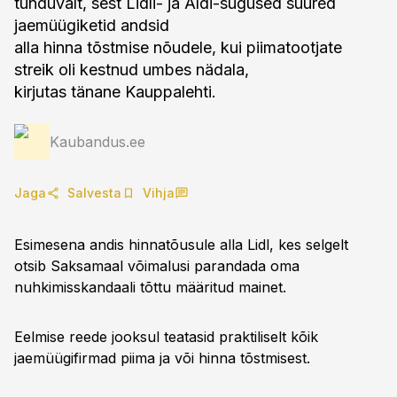
tunduvalt, sest Lidli- ja Aldi-sugused suured
jaemüügiketid andsid
alla hinna tõstmise nõudele, kui piimatootjate
streik oli kestnud umbes nädala,
kirjutas tänane Kauppalehti.
Kaubandus.ee
Jaga
Salvesta
Vihja
Esimesena andis hinnatõusule alla Lidl, kes selgelt
otsib Saksamaal võimalusi parandada oma
nuhkimisskandaali tõttu määritud mainet.
Eelmise reede jooksul teatasid praktiliselt kõik
jaemüügifirmad piima ja või hinna tõstmisest.