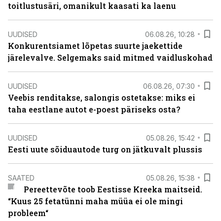
toitlustusäri, omanikult kaasati ka laenu
UUDISED
06.08.26, 10:28
Konkurentsiamet lõpetas suurte jaekettide
järelevalve. Selgemaks said mitmed vaidluskohad
UUDISED
06.08.26, 07:30
Veebis renditakse, salongis ostetakse: miks ei
taha eestlane autot e-poest päriseks osta?
UUDISED
05.08.26, 15:42
Eesti uute sõiduautode turg on jätkuvalt plussis
SAATED
05.08.26, 15:38
Pereettevõte toob Eestisse Kreeka maitseid.
“Kuus 25 fetatünni maha müüa ei ole mingi
probleem“