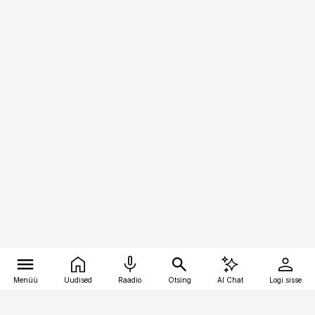
Menüü
Uudised
Raadio
Otsing
AI Chat
Logi sisse