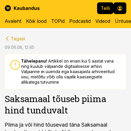
Telli
Avaleht
Kõik lood
TOPid
Podcastid
Videod
Üritus
cebook
cebook
Tagasi
Twitter)
Twitter)
09.06.08, 12:45
kedIn
kedIn
Tähelepanu!
Artikkel on enam kui 5 aastat vana
ning kuulub väljaande digitaalsesse arhiivi.
ail
ail
Väljaanne ei uuenda ega kaasajasta arhiveeritud
sisu, mistõttu võib olla vajalik kaasaegsete
k
k
allikatega tutvumine
Saksamaal tõuseb piima
hind tunduvalt
Piima ja või hind tõusevad täna Saksamaal