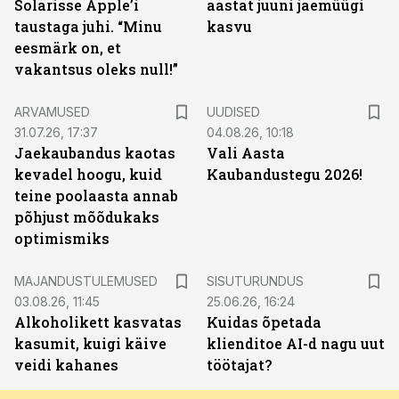
Solarisse Apple’i
aastat juuni jaemüügi
taustaga juhi. “Minu
kasvu
eesmärk on, et
vakantsus oleks null!”
ARVAMUSED
UUDISED
31.07.26, 17:37
04.08.26, 10:18
Jaekaubandus kaotas
Vali Aasta
kevadel hoogu, kuid
Kaubandustegu 2026!
teine poolaasta annab
põhjust mõõdukaks
optimismiks
ST
MAJANDUSTULEMUSED
SISUTURUNDUS
03.08.26, 11:45
25.06.26, 16:24
Alkoholikett kasvatas
Kuidas õpetada
kasumit, kuigi käive
klienditoe AI-d nagu uut
veidi kahanes
töötajat?