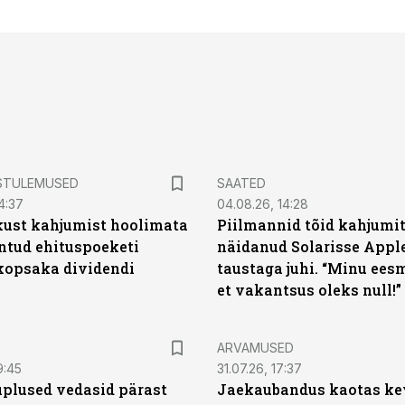
STULEMUSED
SAATED
4:37
04.08.26, 14:28
kust kahjumist hoolimata
Piilmannid tõid kahjumi
untud ehituspoeketi
näidanud Solarisse Apple
opsaka dividendi
taustaga juhi. “Minu ees
et vakantsus oleks null!”
ARVAMUSED
9:45
31.07.26, 17:37
plused vedasid pärast
Jaekaubandus kaotas ke