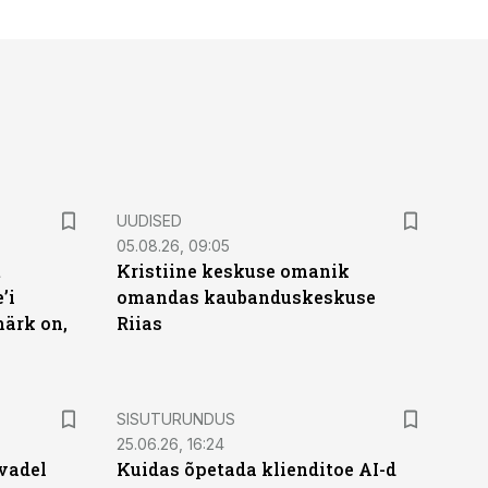
UUDISED
05.08.26, 09:05
t
Kristiine keskuse omanik
’i
omandas kaubanduskeskuse
märk on,
Riias
ST
SISUTURUNDUS
25.06.26, 16:24
vadel
Kuidas õpetada klienditoe AI-d