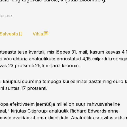
us.ee
Salvesta
Vihja
ntsaasta teise kvartali, mis lõppes 31. mail, kasum kasvas 4,1
i võrrelduna analüütikute ennustatud 4,15 miljardi krooniga
as 23 protsenti 26,5 miljardi kroonini.
 kauplusi suurema tempoga kui eelmisel aastal ning euro 
ni suhtes 17 protsenti.
pa efektiivseim jaemüüja millel on suur rahvusvaheline
aal,“ kirjutas Citigroupi analüütik Richard Edwards enne
uste avaldamist oma klientidele. Analüütiku soovitus aktsial