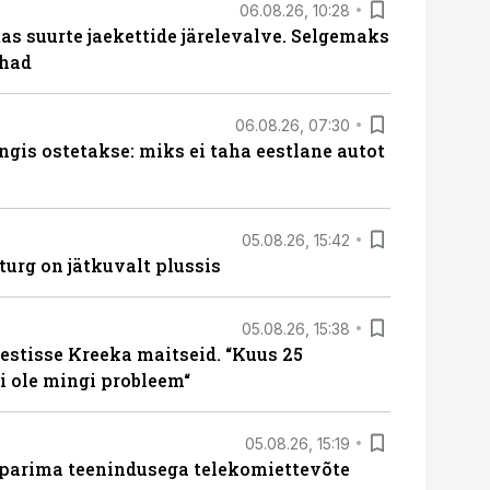
06.08.26, 10:28
s suurte jaekettide järelevalve. Selgemaks
ohad
06.08.26, 07:30
ngis ostetakse: miks ei taha eestlane autot
05.08.26, 15:42
turg on jätkuvalt plussis
05.08.26, 15:38
estisse Kreeka maitseid. “Kuus 25
 ole mingi probleem“
05.08.26, 15:19
 parima teenindusega telekomiettevõte