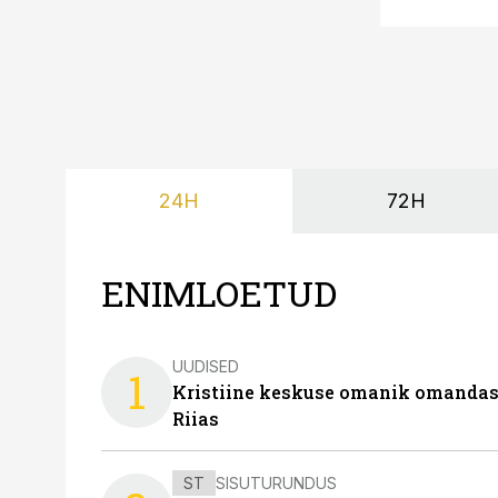
24H
72H
ENIMLOETUD
UUDISED
1
Kristiine keskuse omanik omanda
Riias
ST
SISUTURUNDUS