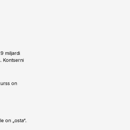
9 miljardi
. Kontserni
kurss on
e on „osta“.