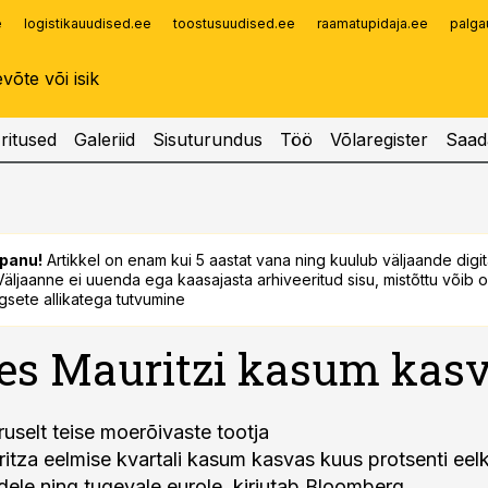
e
logistikauudised.ee
toostusuudised.ee
raamatupidaja.ee
palga
Infopank
Radar
ritused
Galeriid
Sisuturundus
Töö
Võlaregister
Saad
panu!
Artikkel on enam kui 5 aastat vana ning kuulub väljaande digi
. Väljaanne ei uuenda ega kaasajasta arhiveeritud sisu, mistõttu võib ol
sete allikatega tutvumine
es Mauritzi kasum kas
uselt teise moerõivaste tootja
tza eelmise kvartali kasum kasvas kuus protsenti eel
dele ning tugevale eurole, kirjutab Bloomberg.