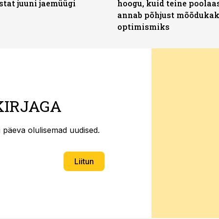
stat juuni jaemüügi
hoogu, kuid teine poolaa
annab põhjust mõõduka
optimismiks
KIRJAGA
ti päeva olulisemad uudised.
Liitun