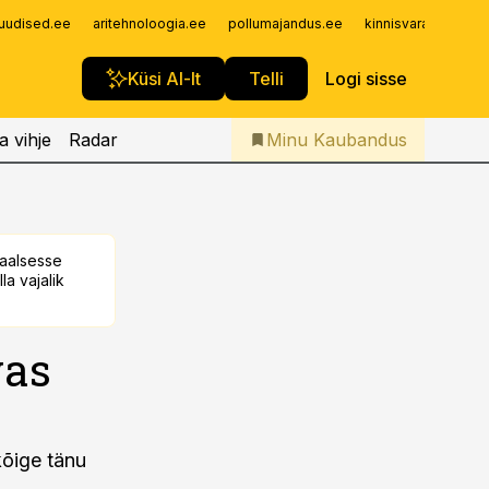
Iseteenindus
uudised.ee
aritehnoloogia.ee
pollumajandus.ee
kinnisvarauudised.
Telli Kaubandus
Küsi AI-lt
Telli
Logi sisse
a vihje
Radar
Minu Kaubandus
taalsesse
la vajalik
vas
kõige tänu