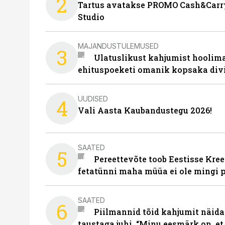
2
Tartus avatakse PROMO Cash&Carry
Studio
MAJANDUSTULEMUSED
3
Ulatuslikust kahjumist hoolima
ehituspoeketi omanik kopsaka div
UUDISED
4
Vali Aasta Kaubandustegu 2026!
SAATED
5
Pereettevõte toob Eestisse Kree
fetatünni maha müüa ei ole mingi 
SAATED
6
Piilmannid tõid kahjumit näida
taustaga juhi. “Minu eesmärk on, et