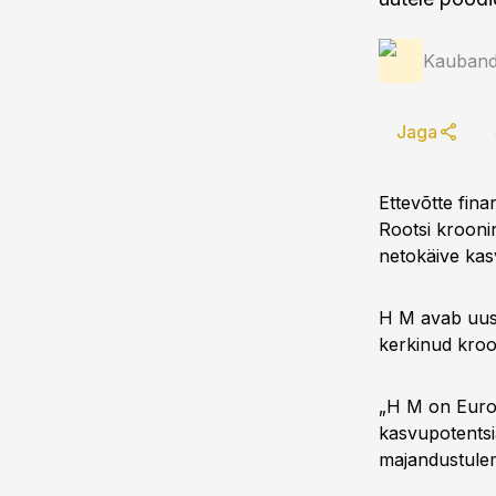
Kauband
Jaga
Ettevõtte fina
Rootsi kroonin
netokäive kasv
H M avab uusi
kerkinud kroo
„H M on Euroo
kasvupotentsi
majandustulem