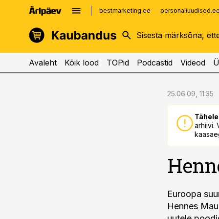
bestmarketing.ee
personaliuudised.e
kinnisvarauudised.ee
imelineajalugu.ee
logistikauudised.ee
imelineteadus.ee
Avaleht
Kõik lood
TOPid
Podcastid
Videod
Ü
cebook
cebook
25.06.09, 11:35
Twitter)
Twitter)
Tähele
kedIn
kedIn
arhiivi
kaasaeg
ail
ail
Henn
k
k
Euroopa suur
Hennes Mauri
uutele poodi