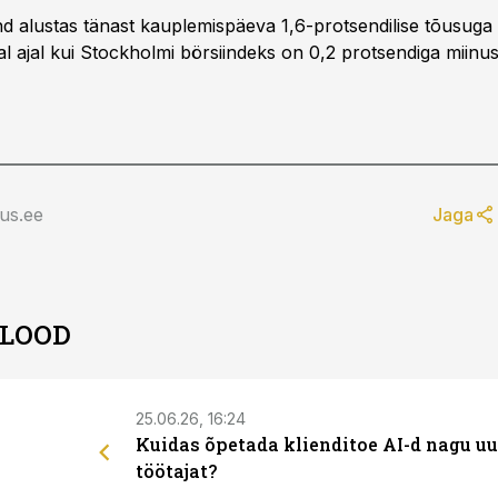
nd alustas tänast kauplemispäeva 1,6-protsendilise tõusuga
al ajal kui Stockholmi börsiindeks on 0,2 protsendiga miinus
us.ee
Jaga
 LOOD
25.06.26, 16:24
Kuidas õpetada klienditoe AI-d nagu uu
töötajat?