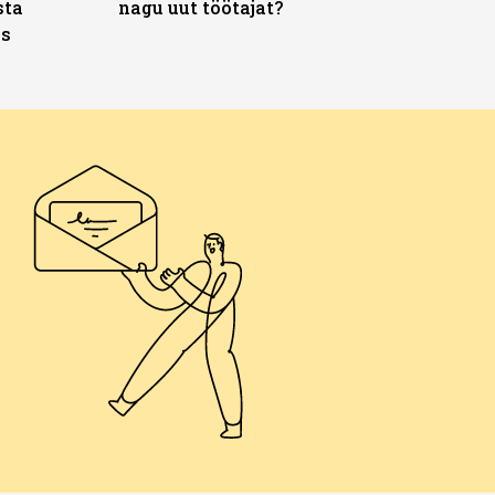
sta
nagu uut töötajat?
ks