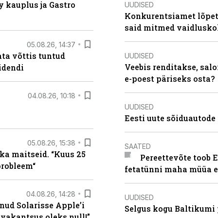
 kauplus ja Gastro
UUDISED
Konkurentsiamet lõpeta
said mitmed vaidlusk
05.08.26, 14:37
ta võttis tuntud
UUDISED
Veebis renditakse, salo
idendi
e-poest päriseks osta?
04.08.26, 10:18
UUDISED
Eesti uute sõiduautode 
05.08.26, 15:38
SAATED
ka maitseid. “Kuus 25
Pereettevõte toob E
probleem“
fetatünni maha müüa ei
04.08.26, 14:28
UUDISED
nud Solarisse Apple’i
Selgus kogu Baltikumi
 vakantsus oleks null!”