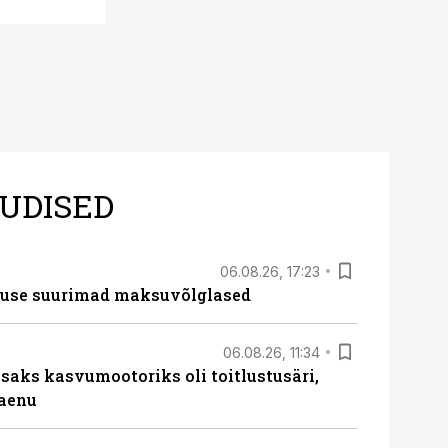
UDISED
06.08.26, 17:23
nduse suurimad maksuvõlglased
06.08.26, 11:34
aks kasvumootoriks oli toitlustusäri,
laenu