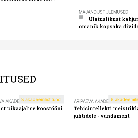
MAJANDUSTULEMUSED
Ulatuslikust kahju
omanik kopsaka divid
LITUSED
8 akadeemilist tundi
8 akadeemilis
VA AKADEEMIA
ÄRIPÄEVA AKADEEMIA
st pikaajalise koostööni
Tehisintellekti meistrikl
juhtidele - vundament