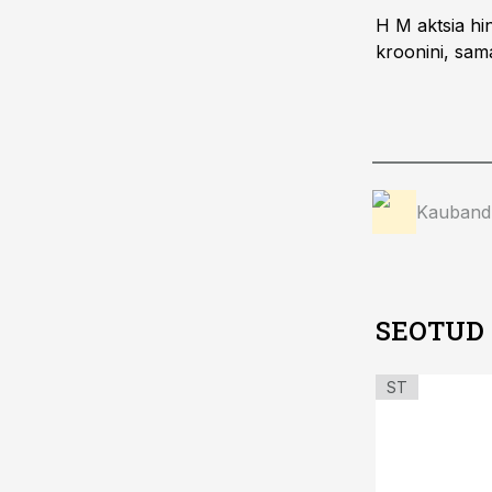
H M aktsia hi
kroonini, sam
Kauband
SEOTUD
ST