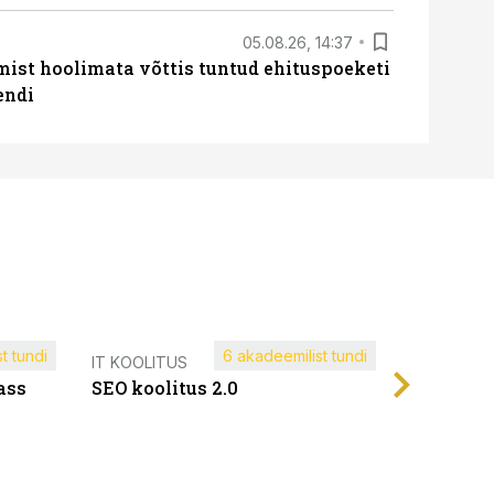
05.08.26, 14:37
mist hoolimata võttis tuntud ehituspoeketi
endi
t tundi
6 akadeemilist tundi
Müügijuh
IT KOOLITUS
ass
SEO koolitus 2.0