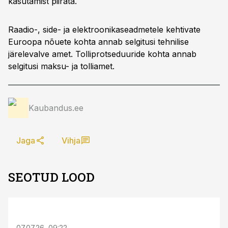
kasutamist piirata.
Raadio-, side- ja elektroonikaseadmetele kehtivate
Euroopa nõuete kohta annab selgitusi tehnilise
järelevalve amet. Tolliprotseduuride kohta annab
selgitusi maksu- ja tolliamet.
Kaubandus.ee
Jaga
Vihja
SEOTUD LOOD
ST
07.07.26, 09:22