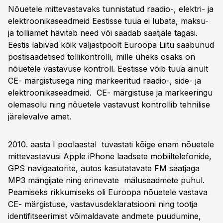
Nõuetele mittevastavaks tunnistatud raadio-, elektri- ja
elektroonikaseadmeid Eestisse tuua ei lubata, maksu-
ja tolliamet hävitab need või saadab saatjale tagasi.
Eestis läbivad kõik väljastpoolt Euroopa Liitu saabunud
postisaadetised tollikontrolli, mille üheks osaks on
nõuetele vastavuse kontroll. Eestisse võib tuua ainult
CE- märgistusega ning markeeritud raadio-, side- ja
elektroonikaseadmeid. CE- märgistuse ja markeeringu
olemasolu ning nõuetele vastavust kontrollib tehnilise
järelevalve amet.
2010. aasta I poolaastal tuvastati kõige enam nõuetele
mittevastavusi Apple iPhone laadsete mobiiltelefonide,
GPS navigaatorite, autos kasutatavate FM saatjaga
MP3 mängijate ning erinevate mäluseadmete puhul.
Peamiseks rikkumiseks oli Euroopa nõuetele vastava
CE- märgistuse, vastavusdeklaratsiooni ning tootja
identifitseerimist võimaldavate andmete puudumine,