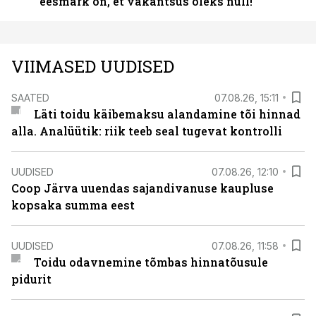
eesmärk on, et vakantsus oleks null!”
VIIMASED UUDISED
SAATED
07.08.26, 15:11
Läti toidu käibemaksu alandamine tõi hinnad
alla. Analüütik: riik teeb seal tugevat kontrolli
UUDISED
07.08.26, 12:10
Coop Järva uuendas sajandivanuse kaupluse
kopsaka summa eest
UUDISED
07.08.26, 11:58
Toidu odavnemine tõmbas hinnatõusule
pidurit