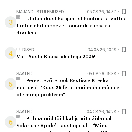
MAJANDUSTULEMUSED
05.08.26, 14:37
Ulatuslikust kahjumist hoolimata võttis
3
tuntud ehituspoeketi omanik kopsaka
dividendi
UUDISED
04.08.26, 10:18
4
Vali Aasta Kaubandustegu 2026!
SAATED
05.08.26, 15:38
Pereettevõte toob Eestisse Kreeka
5
maitseid. “Kuus 25 fetatünni maha müüa ei
ole mingi probleem“
SAATED
04.08.26, 14:28
Piilmannid tõid kahjumit näidanud
6
Solarisse Apple’i taustaga juhi. “Minu