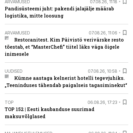
ARVAMUSED
07.08.26, 11:18
Pandisüsteemi juht: pakendi jalajälje määrab
logistika, mitte loosung
ARVAMUSED
07.08.26, 11:06
Restoranitest. Kim Päivistö verivärske resto
tõestab, et “MasterChefi” tiitel läks väga õigele
inimesele
UUDISED
07.08.26, 10:58
Kümne aastaga kelnerist hotelli tegevjuhiks.
„Teeninduses tähendab paigalseis tagasiminekut“
TOP
06.08.26, 17:23
TOP 152 | Eesti kaubanduse suurimad
maksuvõlglased