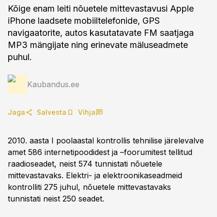
Kõige enam leiti nõuetele mittevastavusi Apple
iPhone laadsete mobiiltelefonide, GPS
navigaatorite, autos kasutatavate FM saatjaga
MP3 mängijate ning erinevate mäluseadmete
puhul.
Kaubandus.ee
Jaga
Salvesta
Vihja
2010. aasta I poolaastal kontrollis tehnilise järelevalve
amet 586 internetipoodidest ja –foorumitest tellitud
raadioseadet, neist 574 tunnistati nõuetele
mittevastavaks. Elektri- ja elektroonikaseadmeid
kontrolliti 275 juhul, nõuetele mittevastavaks
tunnistati neist 250 seadet.