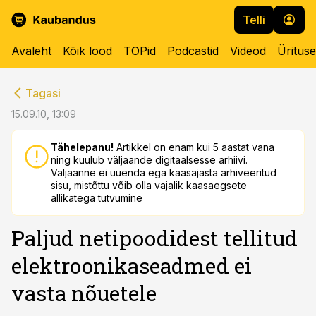
Telli
Avaleht
Kõik lood
TOPid
Podcastid
Videod
Üritus
cebook
cebook
Tagasi
Twitter)
Twitter)
15.09.10, 13:09
kedIn
kedIn
Tähelepanu!
Artikkel on enam kui 5 aastat vana
ning kuulub väljaande digitaalsesse arhiivi.
ail
ail
Väljaanne ei uuenda ega kaasajasta arhiveeritud
sisu, mistõttu võib olla vajalik kaasaegsete
k
k
allikatega tutvumine
Paljud netipoodidest tellitud
elektroonikaseadmed ei
vasta nõuetele