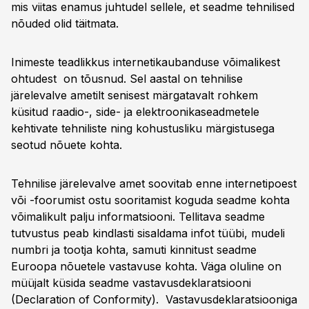
mis viitas enamus juhtudel sellele, et seadme tehnilised
nõuded olid täitmata.
Inimeste teadlikkus internetikaubanduse võimalikest
ohtudest on tõusnud. Sel aastal on tehnilise
järelevalve ametilt senisest märgatavalt rohkem
küsitud raadio-, side- ja elektroonikaseadmetele
kehtivate tehniliste ning kohustusliku märgistusega
seotud nõuete kohta.
Tehnilise järelevalve amet soovitab enne internetipoest
või -foorumist ostu sooritamist koguda seadme kohta
võimalikult palju informatsiooni. Tellitava seadme
tutvustus peab kindlasti sisaldama infot tüübi, mudeli
numbri ja tootja kohta, samuti kinnitust seadme
Euroopa nõuetele vastavuse kohta. Väga oluline on
müüjalt küsida seadme vastavusdeklaratsiooni
(Declaration of Conformity). Vastavusdeklaratsiooniga