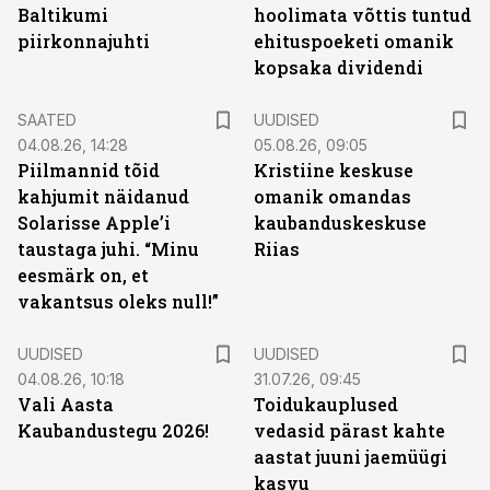
Baltikumi
hoolimata võttis tuntud
piirkonnajuhti
ehituspoeketi omanik
kopsaka dividendi
SAATED
UUDISED
04.08.26, 14:28
05.08.26, 09:05
Piilmannid tõid
Kristiine keskuse
kahjumit näidanud
omanik omandas
Solarisse Apple’i
kaubanduskeskuse
taustaga juhi. “Minu
Riias
eesmärk on, et
vakantsus oleks null!”
UUDISED
UUDISED
04.08.26, 10:18
31.07.26, 09:45
Vali Aasta
Toidukauplused
Kaubandustegu 2026!
vedasid pärast kahte
aastat juuni jaemüügi
kasvu