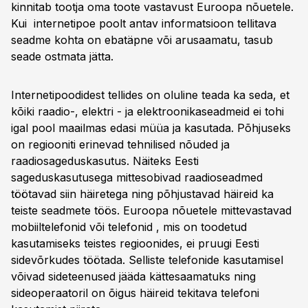
kinnitab tootja oma toote vastavust Euroopa nõuetele.
Kui internetipoe poolt antav informatsioon tellitava
seadme kohta on ebatäpne või arusaamatu, tasub
seade ostmata jätta.
Internetipoodidest tellides on oluline teada ka seda, et
kõiki raadio-, elektri - ja elektroonikaseadmeid ei tohi
igal pool maailmas edasi müüa ja kasutada. Põhjuseks
on regiooniti erinevad tehnilised nõuded ja
raadiosageduskasutus. Näiteks Eesti
sageduskasutusega mittesobivad raadioseadmed
töötavad siin häiretega ning põhjustavad häireid ka
teiste seadmete töös. Euroopa nõuetele mittevastavad
mobiiltelefonid või telefonid , mis on toodetud
kasutamiseks teistes regioonides, ei pruugi Eesti
sidevõrkudes töötada. Selliste telefonide kasutamisel
võivad sideteenused jääda kättesaamatuks ning
sideoperaatoril on õigus häireid tekitava telefoni