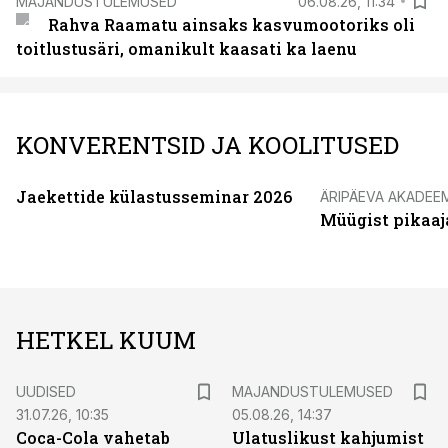
MAJANDUSTULEMUSED
06.08.26, 11:34
Rahva Raamatu ainsaks kasvumootoriks oli
toitlustusäri, omanikult kaasati ka laenu
KONVERENTSID JA KOOLITUSED
Jaekettide külastusseminar 2026
ÄRIPÄEVA AKADEE
Müügist pikaaj
HETKEL KUUM
UUDISED
MAJANDUSTULEMUSED
31.07.26, 10:35
05.08.26, 14:37
Coca-Cola vahetab
Ulatuslikust kahjumist