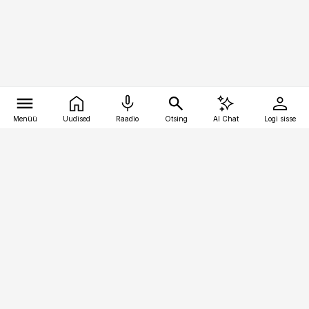
Menüü
Uudised
Raadio
Otsing
AI Chat
Logi sisse
Vana-Lõuna 39/1, 19094 Tallinn
(+372) 667 0111
kaubandus@kaubandus.ee
Telli
Reklaam
Firmast