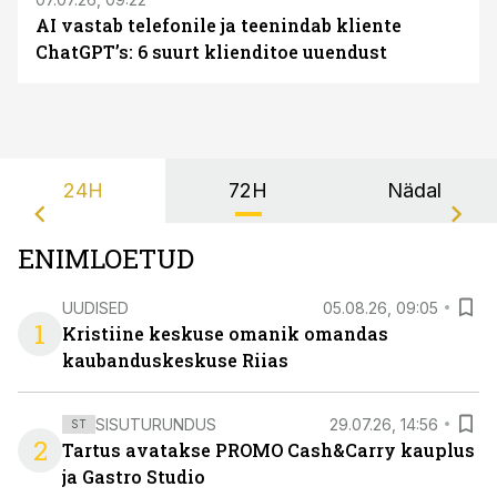
AI vastab telefonile ja teenindab kliente
ChatGPT’s: 6 suurt klienditoe uuendust
24H
72H
Nädal
ENIMLOETUD
UUDISED
05.08.26, 09:05
1
Kristiine keskuse omanik omandas
kaubanduskeskuse Riias
SISUTURUNDUS
29.07.26, 14:56
ST
2
Tartus avatakse PROMO Cash&Carry kauplus
ja Gastro Studio