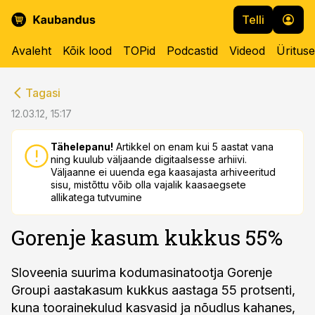
Telli
Avaleht
Kõik lood
TOPid
Podcastid
Videod
Üritus
cebook
cebook
Tagasi
Twitter)
Twitter)
12.03.12, 15:17
kedIn
kedIn
Tähelepanu!
Artikkel on enam kui 5 aastat vana
ning kuulub väljaande digitaalsesse arhiivi.
ail
ail
Väljaanne ei uuenda ega kaasajasta arhiveeritud
sisu, mistõttu võib olla vajalik kaasaegsete
k
k
allikatega tutvumine
Gorenje kasum kukkus 55%
Sloveenia suurima kodumasinatootja Gorenje
Groupi aastakasum kukkus aastaga 55 protsenti,
kuna toorainekulud kasvasid ja nõudlus kahanes,