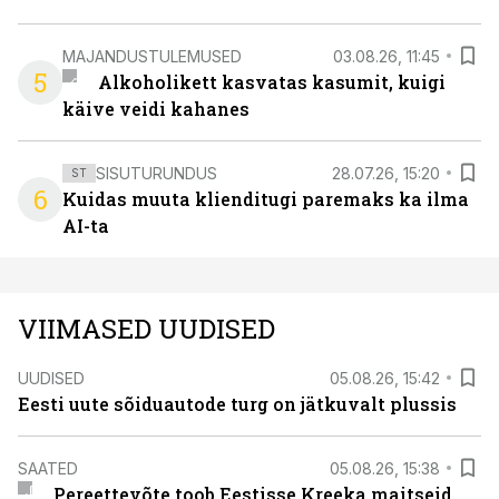
MAJANDUSTULEMUSED
03.08.26, 11:45
5
Alkoholikett kasvatas kasumit, kuigi
käive veidi kahanes
SISUTURUNDUS
28.07.26, 15:20
ST
6
Kuidas muuta klienditugi paremaks ka ilma
AI-ta
VIIMASED UUDISED
UUDISED
05.08.26, 15:42
Eesti uute sõiduautode turg on jätkuvalt plussis
SAATED
05.08.26, 15:38
Pereettevõte toob Eestisse Kreeka maitseid.