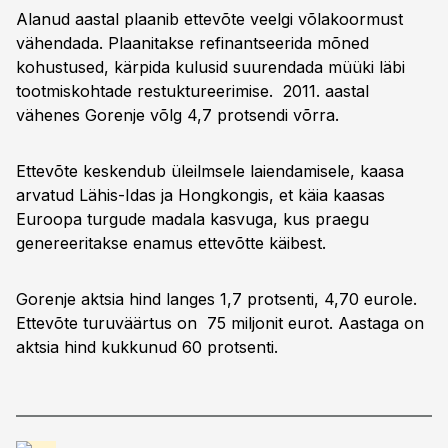
Alanud aastal plaanib ettevõte veelgi võlakoormust
vähendada. Plaanitakse refinantseerida mõned
kohustused, kärpida kulusid suurendada müüki läbi
tootmiskohtade restuktureerimise. 2011. aastal
vähenes Gorenje võlg 4,7 protsendi võrra.
Ettevõte keskendub üleilmsele laiendamisele, kaasa
arvatud Lähis-Idas ja Hongkongis, et käia kaasas
Euroopa turgude madala kasvuga, kus praegu
genereeritakse enamus ettevõtte käibest.
Gorenje aktsia hind langes 1,7 protsenti, 4,70 eurole.
Ettevõte turuväärtus on 75 miljonit eurot. Aastaga on
aktsia hind kukkunud 60 protsenti.