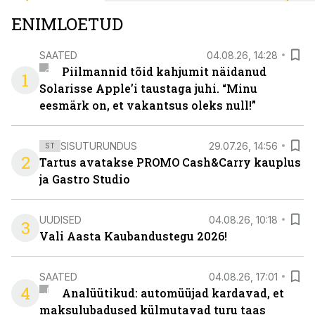
ENIMLOETUD
SAATED
04.08.26, 14:28
Piilmannid tõid kahjumit näidanud
1
Solarisse Apple’i taustaga juhi. “Minu
eesmärk on, et vakantsus oleks null!”
SISUTURUNDUS
29.07.26, 14:56
ST
2
Tartus avatakse PROMO Cash&Carry kauplus
ja Gastro Studio
UUDISED
04.08.26, 10:18
3
Vali Aasta Kaubandustegu 2026!
SAATED
04.08.26, 17:01
4
Analüütikud: automüüjad kardavad, et
maksulubadused külmutavad turu taas