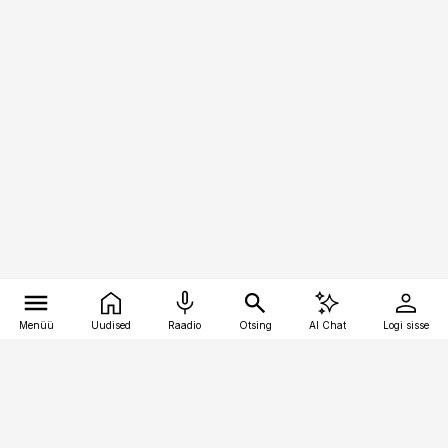
Menüü
Uudised
Raadio
Otsing
AI Chat
Logi sisse
Vana-Lõuna 39/1, 19094 Tallinn
(+372) 667 0111