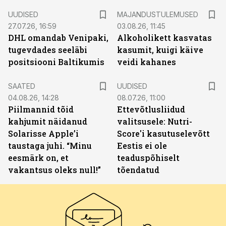
UUDISED
MAJANDUSTULEMUSED
27.07.26, 16:59
03.08.26, 11:45
DHL omandab Venipaki,
Alkoholikett kasvatas
tugevdades seeläbi
kasumit, kuigi käive
positsiooni Baltikumis
veidi kahanes
SAATED
UUDISED
04.08.26, 14:28
08.07.26, 11:00
Piilmannid tõid
Ettevõtlusliidud
kahjumit näidanud
valitsusele: Nutri-
Solarisse Apple’i
Score'i kasutuselevõtt
taustaga juhi. “Minu
Eestis ei ole
eesmärk on, et
teaduspõhiselt
vakantsus oleks null!”
tõendatud