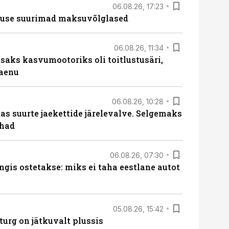
06.08.26, 17:23
nduse suurimad maksuvõlglased
06.08.26, 11:34
aks kasvumootoriks oli toitlustusäri,
laenu
06.08.26, 10:28
s suurte jaekettide järelevalve. Selgemaks
ohad
06.08.26, 07:30
ngis ostetakse: miks ei taha eestlane autot
05.08.26, 15:42
turg on jätkuvalt plussis