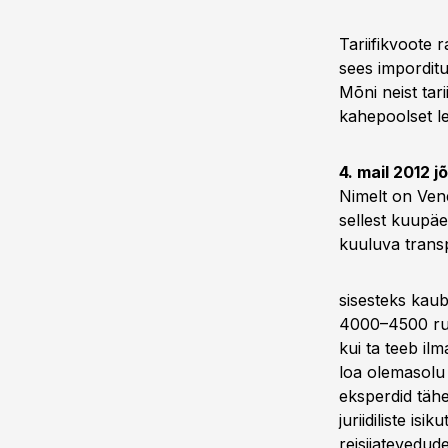
Tariifikvoote 
sees imporditu
Mõni neist tar
kahepoolset le
4. mail 2012 
Nimelt on Vene
sellest kuupäe
kuuluva trans
sisesteks kaub
4000–4500 rubl
kui ta teeb il
loa olemasolu
eksperdid tähe
juriidiliste i
reisijatevedude