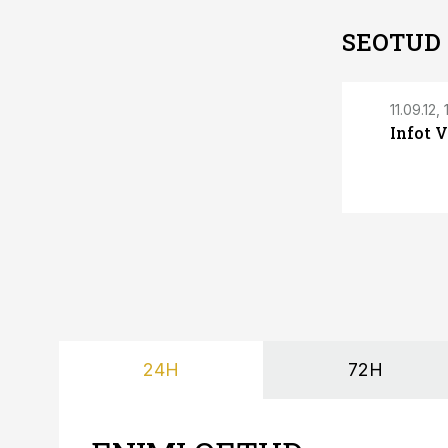
SEOTUD
11.09.12,
Infot 
24H
72H