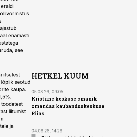
 eraldi
ollivormistus
s
kajastub
maal enamasti
astatega
aruda, see
HETKEL KUUM
iifsetest
lõplik seotud
rite kaupa.
05.08.26, 09:05
1,5%.
Kristiine keskuse omanik
 toodetest
omandas kaubanduskeskuse
t liitumist
Riias
em
ele ja
04.08.26, 14:28