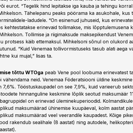
või eurot. “Tegelik hind lepitakse iga kauba ja tehingu korral
 Mihkelson. Tähelepanu peaks pöörama ka asukohale, kus t
terminalidele-ladudele. “On esinenud juhuseid, kus erinevate
des kehtestatakse erinevaid tollimakse, mis lõpptulemusena 
s Mihkelson. Tollimise ja riigimaksude maksepikendust Vene
gu protsess käib ettemaksul. Mihkelsoni sõnul on olukord a
unud. “Kuid Venemaa tollivormistuseks tasub alati aega v
lihtne kui mujal,” lisas ta.
umise tõttu WTOga
peab Vene pool loobuma erinevatest tar
i vähendama neid. Venemaa Föderatsiooni üldine keskmine 
7,6%. Tööstuskaupadel on see 7,9%, kuid varieerub sekto
toodete hinnanguline keskmine lõplik seotud maksumäär 1
ubagruppidel on erinevad üleminekuperioodid. Kolmandikule
plikud maksumäärad ühinemise kuupäeval, kolm aastat päras
plikud maksumäärad veel veerandile kaupadest. Kõige pik
od rakendub sealihale (8 aastat) ning autodele, helikopterit
aastat).