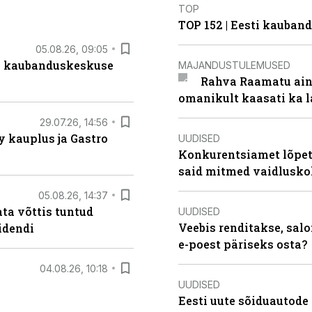
TOP
TOP 152 | Eesti kauba
05.08.26, 09:05
s kaubanduskeskuse
MAJANDUSTULEMUSED
Rahva Raamatu ains
omanikult kaasati ka 
29.07.26, 14:56
 kauplus ja Gastro
UUDISED
Konkurentsiamet lõpeta
said mitmed vaidlusk
05.08.26, 14:37
ta võttis tuntud
UUDISED
Veebis renditakse, salo
idendi
e-poest päriseks osta?
04.08.26, 10:18
UUDISED
Eesti uute sõiduautode 