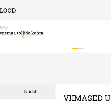
 LOOD
 10:46
Venemaa tollide kohta
Nädal
VIIMASED U