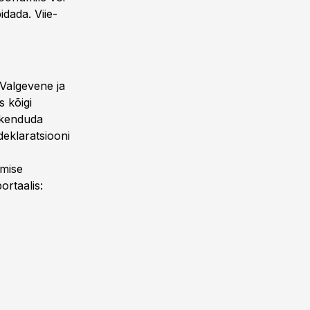
idada. Viie-
 Valgevene ja
s kõigi
akenduda
ldeklaratsiooni
imise
ortaalis: