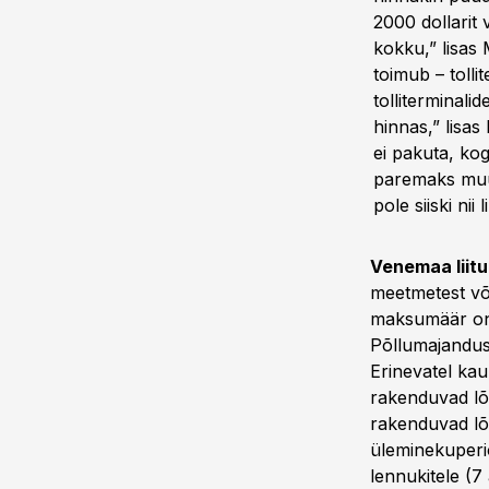
2000 dollarit 
kokku,” lisas
toimub – tolli
tolliterminali
hinnas,” lisa
ei pakuta, ko
paremaks muut
pole siiski nii 
Venemaa liit
meetmetest võ
maksumäär on 
Põllumajandus
Erinevatel ka
rakenduvad lõ
rakenduvad lõ
üleminekuperio
lennukitele (7 