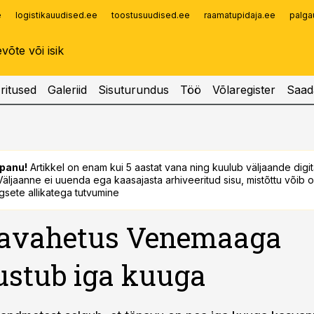
e
logistikauudised.ee
toostusuudised.ee
raamatupidaja.ee
palga
Infopank
Radar
ritused
Galeriid
Sisuturundus
Töö
Võlaregister
Saad
panu!
Artikkel on enam kui 5 aastat vana ning kuulub väljaande digi
. Väljaanne ei uuenda ega kaasajasta arhiveeritud sisu, mistõttu võib ol
sete allikatega tutvumine
avahetus Venemaaga
stub iga kuuga