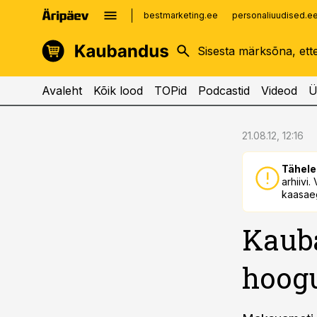
bestmarketing.ee
personaliuudised.e
kinnisvarauudised.ee
imelineajalugu.ee
logistikauudised.ee
imelineteadus.ee
Avaleht
Kõik lood
TOPid
Podcastid
Videod
Ü
cebook
cebook
21.08.12, 12:16
Twitter)
Twitter)
Tähele
kedIn
kedIn
arhiivi
kaasaeg
ail
ail
Kaub
k
k
hoogu