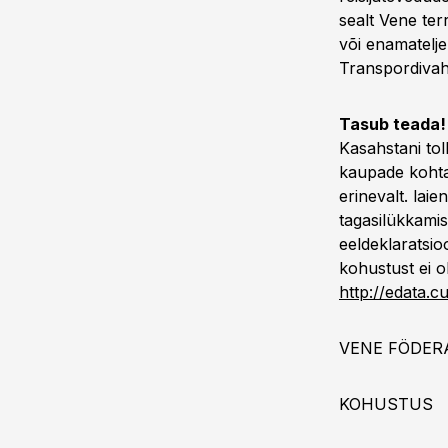
sealt Vene ter
või enamatelje
Transpordivahe
Tasub teada! 
Kasahstani tol
kaupade kohta
erinevalt. laie
tagasilükkamis
eeldeklaratsio
kohustust ei o
http://edata.c
VENE FÖDER
KOHUSTUS