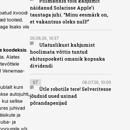
Piilmannid tõid kahjumit
näidanud Solarisse Apple’i
ubatud kvoodi
taustaga juhi. “Minu eesmärk on,
id tooteid.
et vakantsus oleks null!”
ga lisaks viis
05.08.26, 14:37
Ulatuslikust kahjumist
e koodeksis
.
hoolimata võttis tuntud
a. Alates
ehituspoeketi omanik kopsaka
tevõttele
dividendi
al Venemaa-
ST
08.07.26, 10:06
ublalt kuni
Ütle robotile tere! Selveritesse
kse autojuhti,
jõudsid uued usinad
kui sellise
põrandapesijad
res juhivad
isikute ja
auba- ja
ooriumile või