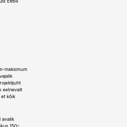
ud Eesti
imum-maksimum
ajalik
ojektijuht
k eelnevalt
et kõik
 avalik
ikus 150–