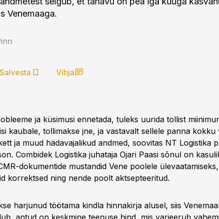
ndmetest selgub, et tänavu on pea iga kuuga kasvan
us Venemaaga.
Pinn
Salvesta
Vihja
probleeme ja küsimusi ennetada, tuleks uurida tollist miin
i kaubale, tollimakse jne, ja vastavalt sellele panna kokku v
tt ja muud hädavajalikud andmed, soovitas NT Logistika pr
on. Combidek Logistika juhataja Ojari Paasi sõnul on kasuli
 CMR-dokumentide mustandid Vene poolele ülevaatamiseks, 
d korrektsed ning nende poolt aktsepteeritud.
akse harjunud töötama kindla hinnakirja alusel, siis Venemaal
dub, antud on keskmine teenuse hind, mis varieerub vahem