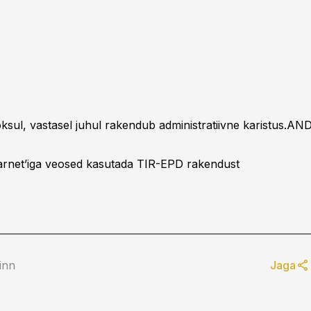
ksul, vastasel juhul rakendub administratiivne karistus.
AN
arnet’iga veosed kasutada TIR-EPD rakendust
Pinn
Jaga