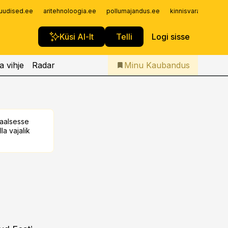
Iseteenindus
uudised.ee
aritehnoloogia.ee
pollumajandus.ee
kinnisvarauudised.
Telli Kaubandus
Küsi AI-lt
Telli
Logi sisse
a vihje
Radar
Minu Kaubandus
taalsesse
la vajalik