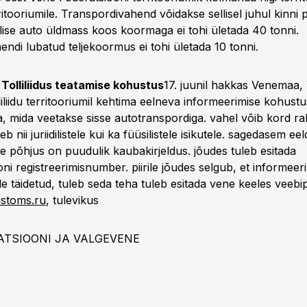
ritooriumile. Transpordivahend võidakse sellisel juhul kinni p
lise auto üldmass koos koormaga ei tohi ületada 40 tonni.
ndi lubatud teljekoormus ei tohi ületada 10 tonni.
Tolliliidus teatamise kohustus
17. juunil hakkas Venemaa,
liliidu territooriumil kehtima eelneva informeerimise kohustu
, mida veetakse sisse autotranspordiga. vahel võib kord r
neb nii juriidilistele kui ka füüsilistele isikutele. sagedasem ee
e põhjus on puudulik kaubakirjeldus. jõudes tuleb esitada
oni registreerimisnumber. piirile jõudes selgub, et informeer
le täidetud, tuleb seda teha tuleb esitada vene keeles veebip
ustoms.ru
, tulevikus
ATSIOONI JA VALGEVENE