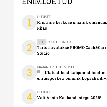
ENIMLOETUD
UUDISED
1
Kristiine keskuse omanik omanda
Riias
ST
SISUTURUNDUS
2
Tartus avatakse PROMO Cash&Carry
Studio
MAJANDUSTULEMUSED
3
Ulatuslikust kahjumist hoolima
ehituspoeketi omanik kopsaka div
UUDISED
4
Vali Aasta Kaubandustegu 2026!