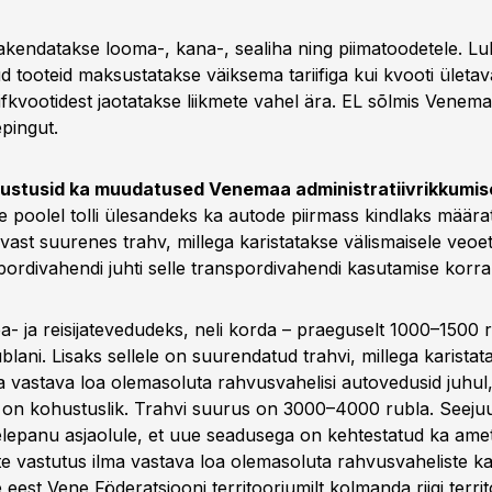
rakendatakse looma-, kana-, sealiha ning piimatoodetele. L
d tooteid maksustatakse väiksema tariifiga kui kvooti ületava
iifkvootidest jaotatakse liikmete vahel ära. EL sõlmis Venemaa
pingut.
jõustusid ka muudatused Venemaa administratiivrikkumis
 poolel tolli ülesandeks ka autode piirmass kindlaks määrat
vast suurenes trahv, millega karistatakse välismaisele veoet
pordivahendi juhti selle transpordivahendi kasutamise korr
a- ja reisijatevedudeks, neli korda – praeguselt 1000–1500 r
ani. Lisaks sellele on suurendatud trahvi, millega karistata
ma vastava loa olemasoluta rahvusvahelisi autovedusid juhul, 
 on kohustuslik. Trahvi suurus on 3000–4000 rubla. Seejuu
lepanu asjaolule, et uue seadusega on kehtestatud ka ameti
sikute vastutus ilma vastava loa olemasoluta rahvusvaheliste k
 eest Vene Föderatsiooni territooriumilt kolmanda riigi territ