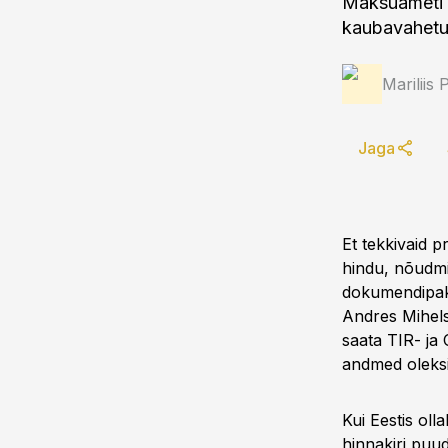
Maksuameti a
kaubavahet
Mariliis 
Jaga
Et tekkivaid 
hindu, nõudmis
dokumendipake
Andres Mihels
saata TIR- ja
andmed oleksi
Kui Eestis oll
hinnakiri puu