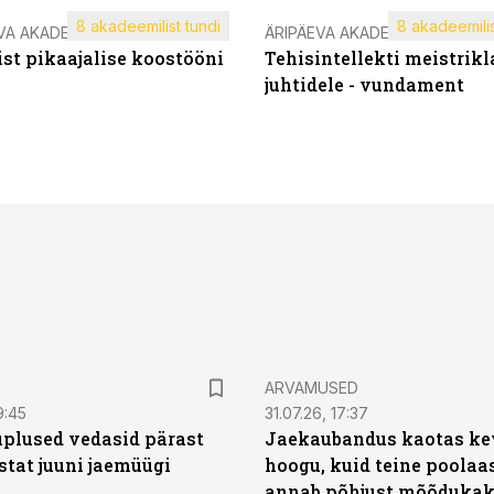
8 akadeemilist tundi
8 akadeemilis
VA AKADEEMIA
ÄRIPÄEVA AKADEEMIA
st pikaajalise koostööni
Tehisintellekti meistrikl
juhtidele - vundament
ARVAMUSED
9:45
31.07.26, 17:37
plused vedasid pärast
Jaekaubandus kaotas ke
stat juuni jaemüügi
hoogu, kuid teine poolaa
annab põhjust mõõduka