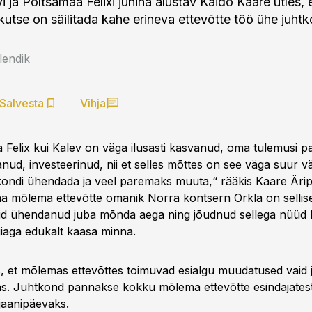
i ja Põltsamaa Felixi juhina alustav Kaido Kaare ütles, 
utse on säilitada kahe erineva ettevõtte töö ühe juhtko
lendik
Salvesta
Vihja
a Felix kui Kalev on väga ilusasti kasvanud, oma tulemusi 
nud, investeerinud, nii et selles mõttes on see väga suur v
tkondi ühendada ja veel paremaks muuta,“ rääkis Kaare Ärip
a mõlema ettevõtte omanik Norra kontsern Orkla on selliselt
id ühendanud juba mõnda aega ning jõudnud sellega nüüd E
giaga edukalt kaasa minna.
s, et mõlemas ettevõttes toimuvad esialgu muudatused vaid j
s. Juhtkond pannakse kokku mõlema ettevõtte esindajates
jaanipäevaks.