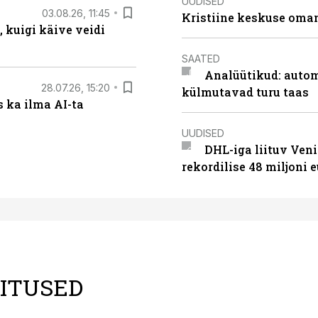
UUDISED
03.08.26, 11:45
Kristiine keskuse oma
 kuigi käive veidi
SAATED
Analüütikud: auto
28.07.26, 15:20
külmutavad turu taas
 ka ilma AI-ta
UUDISED
DHL-iga liituv Ven
rekordilise 48 miljoni 
LITUSED