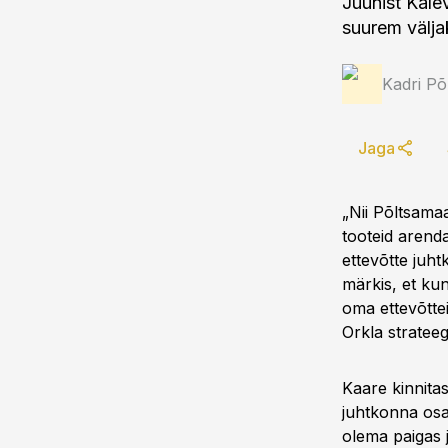
Juunist Kalev
suurem väljak
Kadri Põ
Jaga
„Nii Põltsama
tooteid arenda
ettevõtte juh
märkis, et kun
oma ettevõtte
Orkla stratee
Kaare kinnita
juhtkonna osa
olema paigas 