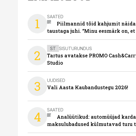
SAATED
1
Piilmannid tõid kahjumit näida
taustaga juhi. “Minu eesmärk on, et
ST
SISUTURUNDUS
2
Tartus avatakse PROMO Cash&Carry
Studio
UUDISED
3
Vali Aasta Kaubandustegu 2026!
SAATED
4
Analüütikud: automüüjad karda
maksulubadused külmutavad turu 