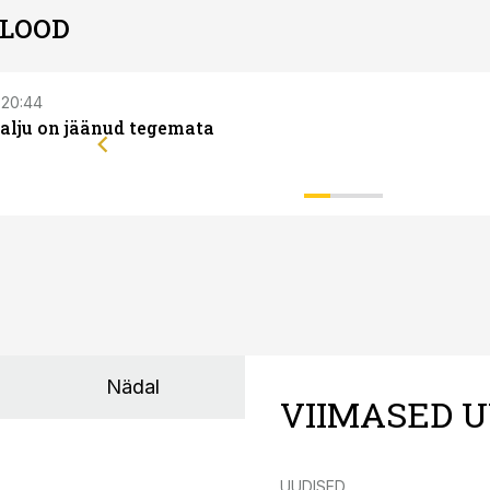
 LOOD
, 20:44
palju on jäänud tegemata
Nädal
VIIMASED U
UUDISED