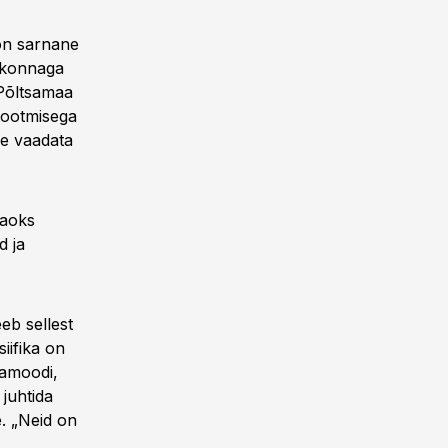
 on sarnane
tkonnaga
a Põltsamaa
 tootmisega
le vaadata
jaoks
d ja
eeb sellest
iifika on
mamoodi,
 juhtida
e. „Neid on