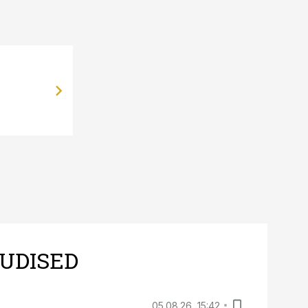
22.05.13, 20:43
Omanik ühendas Kalevi ja Põltsama
UDISED
05.08.26, 15:42