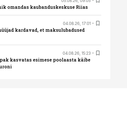
05.08.26, 09:05
nik omandas kaubanduskeskuse Riias
04.08.26, 17:01
müüjad kardavad, et maksulubadused
04.08.26, 15:23
ipak kasvatas esimese poolaasta käibe
euroni