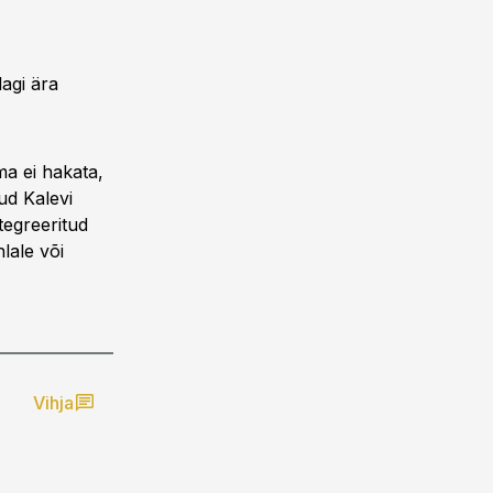
dagi ära
ma ei hakata,
ud Kalevi
tegreeritud
lale või
Vihja