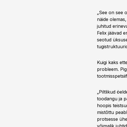
„See on see o
näide olemas,
juhitud erineva
Felix jäävad e
seotud üksuse
tugistruktuuri
Kuigi kaks ett
probleem. Pige
tootmisspetsii
„Piltlikud öel
toodangu ja pa
hoopis teistsu
mistõttu peabk
protsesse ühe 
võimalik juhti