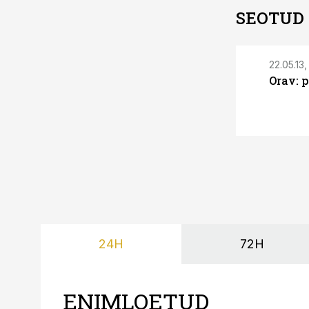
SEOTUD
22.05.13
Orav: 
24H
72H
ENIMLOETUD