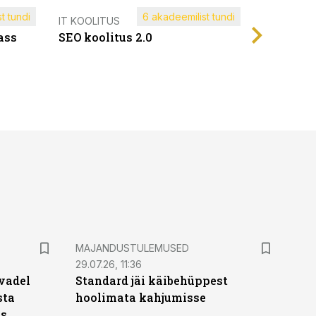
t tundi
6 akadeemilist tundi
Müügijuh
IT KOOLITUS
ass
SEO koolitus 2.0
MAJANDUSTULEMUSED
29.07.26, 11:36
vadel
Standard jäi käibehüppest
sta
hoolimata kahjumisse
ks