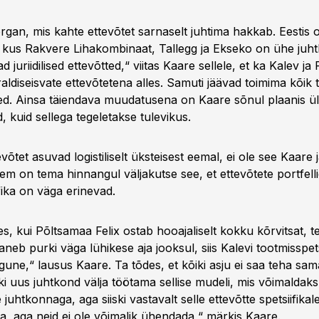
rgan, mis kahte ettevõtet sarnaselt juhtima hakkab. Eestis
 kus Rakvere Lihakombinaat, Tallegg ja Ekseko on ühe juh
d juriidilised ettevõtted,“ viitas Kaare sellele, et ka Kalev j
raldiseisvate ettevõtetena alles. Samuti jäävad toimima kõik
d. Ainsa täiendava muudatusena on Kaare sõnul plaanis ü
d, kuid sellega tegeletakse tulevikus.
evõtet asuvad logistiliselt üksteisest eemal, ei ole see Kaare 
m on tema hinnangul väljakutse see, et ettevõtete portfelli
fika on väga erinevad.
des, kui Põltsamaa Felix ostab hooajaliselt kokku kõrvitsat, t
neb purki väga lühikese aja jooksul, siis Kalevi tootmisspets
gune,“ lausus Kaare. Ta tõdes, et kõiki asju ei saa teha sa
i uus juhtkond välja töötama sellise mudeli, mis võimaldaks
juhtkonnaga, aga siiski vastavalt selle ettevõtte spetsiifikal
da, aga neid ei ole võimalik ühendada,“ märkis Kaare.