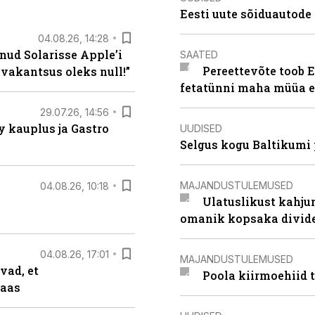
Eesti uute sõiduautode 
04.08.26, 14:28
nud Solarisse Apple’i
SAATED
Pereettevõte toob E
 vakantsus oleks null!”
fetatünni maha müüa ei
29.07.26, 14:56
 kauplus ja Gastro
UUDISED
Selgus kogu Baltikumi
MAJANDUSTULEMUSED
04.08.26, 10:18
Ulatuslikust kahju
omanik kopsaka divid
04.08.26, 17:01
MAJANDUSTULEMUSED
vad, et
Poola kiirmoehiid 
taas