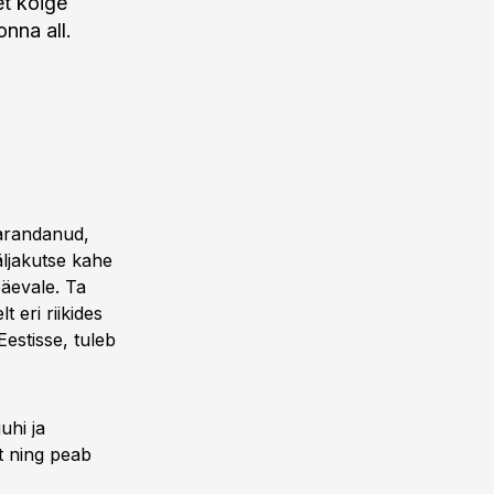
et kõige
nna all.
parandanud,
äljakutse kahe
äevale. Ta
 eri riikides
estisse, tuleb
uhi ja
t ning peab