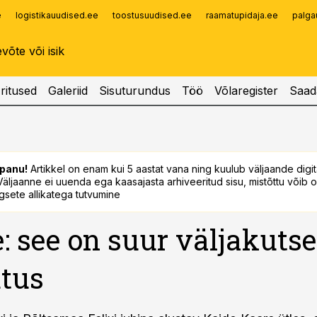
e
logistikauudised.ee
toostusuudised.ee
raamatupidaja.ee
palga
Infopank
Radar
ritused
Galeriid
Sisuturundus
Töö
Võlaregister
Saad
panu!
Artikkel on enam kui 5 aastat vana ning kuulub väljaande digi
. Väljaanne ei uuenda ega kaasajasta arhiveeritud sisu, mistõttu võib ol
sete allikatega tutvumine
: see on suur väljakutse
tus