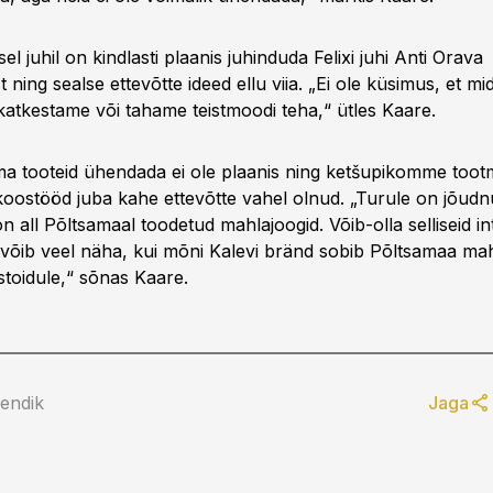
el juhil on kindlasti plaanis juhinduda Felixi juhi Anti Orava
 ning sealse ettevõtte ideed ellu viia. „Ei ole küsimus, et mi
katkestame või tahame teistmoodi teha,“ ütles Kaare.
rma tooteid ühendada ei ole plaanis ning ketšupikomme toot
oostööd juba kahe ettevõtte vahel olnud. „Turule on jõudn
 all Põltsamaal toodetud mahlajoogid. Võib-olla selliseid in
 võib veel näha, kui mõni Kalevi bränd sobib Põltsamaa mah
oidule,“ sõnas Kaare.
lendik
Jaga