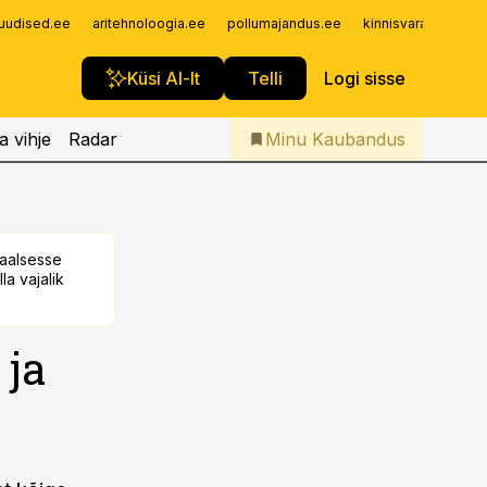
Iseteenindus
uudised.ee
aritehnoloogia.ee
pollumajandus.ee
kinnisvarauudised.
Telli Kaubandus
Küsi AI-lt
Telli
Logi sisse
a vihje
Radar
Minu Kaubandus
taalsesse
la vajalik
 ja