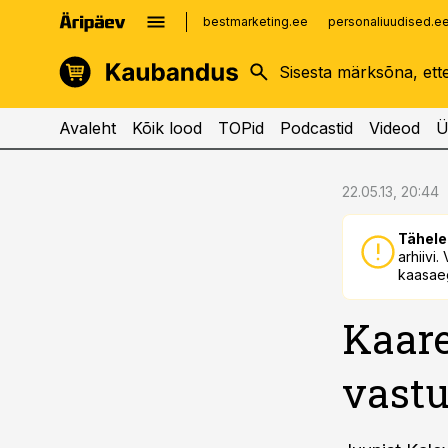
bestmarketing.ee
personaliuudised.e
kinnisvarauudised.ee
imelineajalugu.ee
logistikauudised.ee
imelineteadus.ee
Avaleht
Kõik lood
TOPid
Podcastid
Videod
Ü
cebook
cebook
22.05.13, 20:44
Twitter)
Twitter)
Tähele
kedIn
kedIn
arhiivi
kaasaeg
ail
ail
Kaare
k
k
vastu