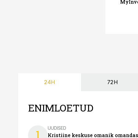
MyInve
24H
72H
ENIMLOETUD
UUDISED
1
Kristiine keskuse omanik omanda