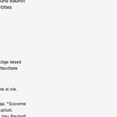
 Fund Bauhof
võttes
õige teised
ttevõtete
is ei ole.
üja. "Soovime
uplust.
s Vau Bauhofi