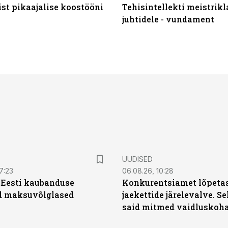
st pikaajalise koostööni
Tehisintellekti meistrikl
juhtidele - vundament
UUDISED
7:23
06.08.26, 10:28
| Eesti kaubanduse
Konkurentsiamet lõpetas
d maksuvõlglased
jaekettide järelevalve. 
said mitmed vaidluskoh