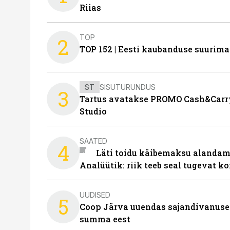
Riias
TOP
2
TOP 152 | Eesti kaubanduse suurim
ST
SISUTURUNDUS
3
Tartus avatakse PROMO Cash&Carry
Studio
SAATED
4
Läti toidu käibemaksu alandami
Analüütik: riik teeb seal tugevat ko
UUDISED
5
Coop Järva uuendas sajandivanuse
summa eest