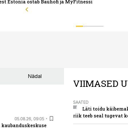
st Estonia ostab Bauhofi ja MyFitnessi
Nädal
VIIMASED U
SAATED
Läti toidu käibema
riik teeb seal tugevat k
05.08.26, 09:05
s kaubanduskeskuse