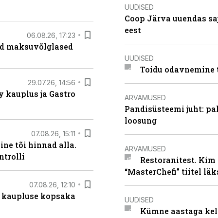
UUDISED
Coop Järva uuendas s
eest
06.08.26, 17:23
ad maksuvõlglased
UUDISED
Toidu odavnemine 
29.07.26, 14:56
 kauplus ja Gastro
ARVAMUSED
Pandisüsteemi juht: pak
loosung
07.08.26, 15:11
ne tõi hinnad alla.
ARVAMUSED
ntrolli
Restoranitest. Kim 
“MasterChefi” tiitel lä
07.08.26, 12:10
 kaupluse kopsaka
UUDISED
Kümne aastaga keln