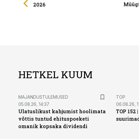
Müügi
2026
HETKEL KUUM
MAJANDUSTULEMUSED
TOP
05.08.26, 14:37
06.08.26, 1
Ulatuslikust kahjumist hoolimata
TOP 152 
võttis tuntud ehituspoeketi
suurima
omanik kopsaka dividendi