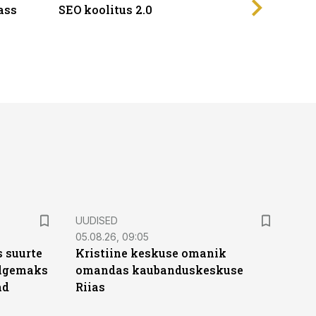
ass
SEO koolitus 2.0
UUDISED
05.08.26, 09:05
 suurte
Kristiine keskuse omanik
Selgemaks
omandas kaubanduskeskuse
ad
Riias