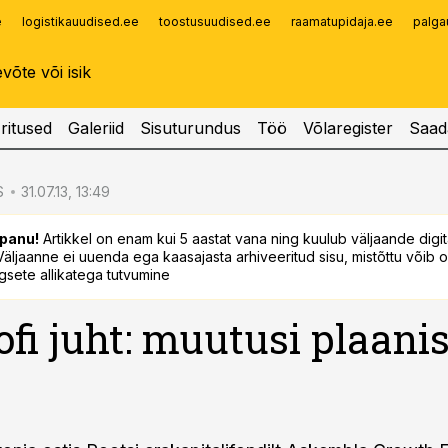
e
logistikauudised.ee
toostusuudised.ee
raamatupidaja.ee
palga
Infopank
Radar
ritused
Galeriid
Sisuturundus
Töö
Võlaregister
Saad
S
31.07.13, 13:49
panu!
Artikkel on enam kui 5 aastat vana ning kuulub väljaande digi
. Väljaanne ei uuenda ega kaasajasta arhiveeritud sisu, mistõttu võib ol
sete allikatega tutvumine
fi juht: muutusi plaanis