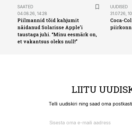
SAATED
UUDISED
04.08.26, 14:28
31.07.26, 10
Piilmannid tõid kahjumit
Coca-Col
näidanud Solarisse Apple’i
piirkonn
taustaga juhi. “Minu eesmärk on,
et vakantsus oleks null!”
LIITU UUDIS
Telli uudiskiri ning saad oma postkas