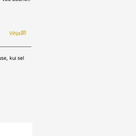
Vihja
se, kui sel
28.11.13, 15:10