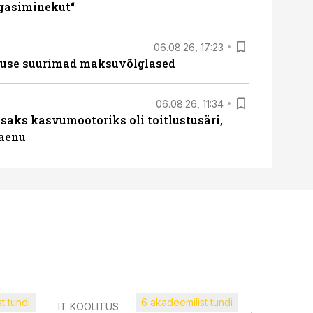
agasiminekut“
06.08.26, 17:23
nduse suurimad maksuvõlglased
06.08.26, 11:34
aks kasvumootoriks oli toitlustusäri,
laenu
t tundi
6 akadeemilist tundi
Müügijuh
IT KOOLITUS