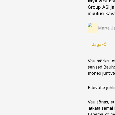
MyInvest Est
Group ASi ja
muutusi kava
Marta J
Jaga
Vau märkis, et
senised Bauho
mõned juhtivtö
Ettevõtte juht
Vau sõnas, et
jätkata samal 
Lähema kolme 