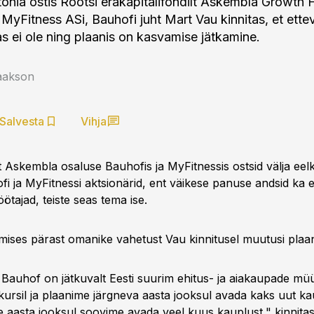
onia ostis Rootsi erakapitalifondilt Askembla Growth
 MyFitness ASi, Bauhofi juht Mart Vau kinnitas, et ette
s ei ole ning plaanis on kasvamise jätkamine.
aakson
Salvesta
Vihja
 Askembla osaluse Bauhofis ja MyFitnessis ostsid välja eelk
fi ja MyFitnessi aktsionärid, ent väikese panuse andsid ka e
ötajad, teiste seas tema ise.
imises pärast omanike vahetust Vau kinnitusel muutusi plaan
 Bauhof on jätkuvalt Eesti suurim ehitus- ja aiakaupade mü
kursil ja plaanime järgneva aasta jooksul avada kaks uut ka
aasta jooksul soovime avada veel kuus kauplust," kinnita