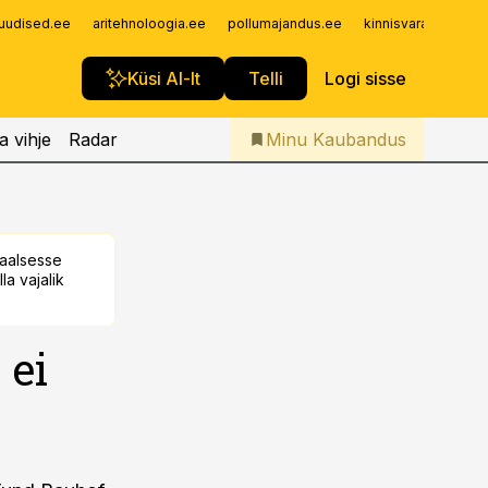
Iseteenindus
uudised.ee
aritehnoloogia.ee
pollumajandus.ee
kinnisvarauudised.
Telli Kaubandus
Küsi AI-lt
Telli
Logi sisse
a vihje
Radar
Minu Kaubandus
taalsesse
la vajalik
 ei