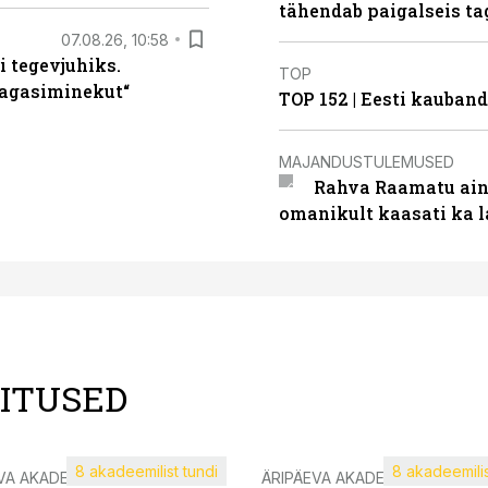
tähendab paigalseis t
07.08.26, 10:58
i tegevjuhiks.
TOP
tagasiminekut“
TOP 152 | Eesti kauba
MAJANDUSTULEMUSED
Rahva Raamatu ains
omanikult kaasati ka 
LITUSED
8 akadeemilist tundi
8 akadeemilis
VA AKADEEMIA
ÄRIPÄEVA AKADEEMIA