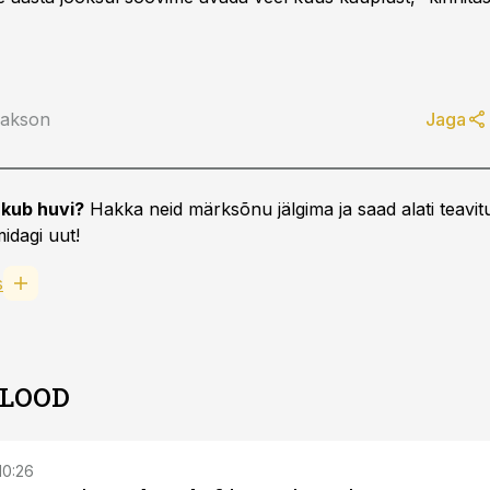
aakson
Jaga
kub huvi?
Hakka neid märksõnu jälgima ja saad alati teavitu
idagi uut!
s
 LOOD
 10:26