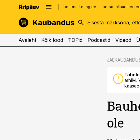
bestmarketing.ee
personaliuudised.e
kinnisvarauudised.ee
imelineajalugu.ee
logistikauudised.ee
imelineteadus.ee
Avaleht
Kõik lood
TOPid
Podcastid
Videod
Ü
cebook
cebook
JAEKAUBANDU
Twitter)
Twitter)
Tähele
kedIn
kedIn
arhiivi
kaasaeg
ail
ail
Bauho
k
k
ole