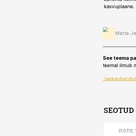
kasvuplaane.
Marta J
See teema pa
teemal ilmub m
Jaekaubandu
SEOTUD
31.07.13,