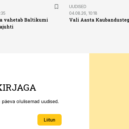
UUDISED
:35
04.08.26, 10:18
a vahetab Baltikumi
Vali Aasta Kaubandusteg
ajuhti
KIRJAGA
ti päeva olulisemad uudised.
Liitun