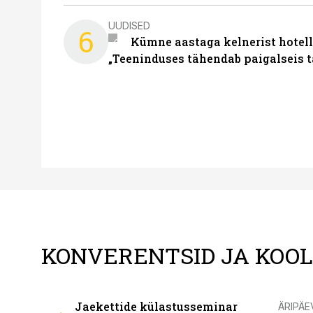
UUDISED
6
Kümne aastaga kelnerist hotell
„Teeninduses tähendab paigalseis 
KONVERENTSID JA KOO
Jaekettide külastusseminar
ÄRIPÄE