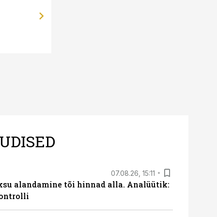
Bauhof avas täna kaupluse Mustik
UDISED
07.08.26, 15:11
ksu alandamine tõi hinnad alla. Analüütik:
ontrolli