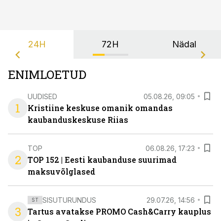
24H
72H
Nädal
ENIMLOETUD
UUDISED
05.08.26, 09:05
1
Kristiine keskuse omanik omandas
kaubanduskeskuse Riias
TOP
06.08.26, 17:23
2
TOP 152 | Eesti kaubanduse suurimad
maksuvõlglased
SISUTURUNDUS
29.07.26, 14:56
ST
3
Tartus avatakse PROMO Cash&Carry kauplus