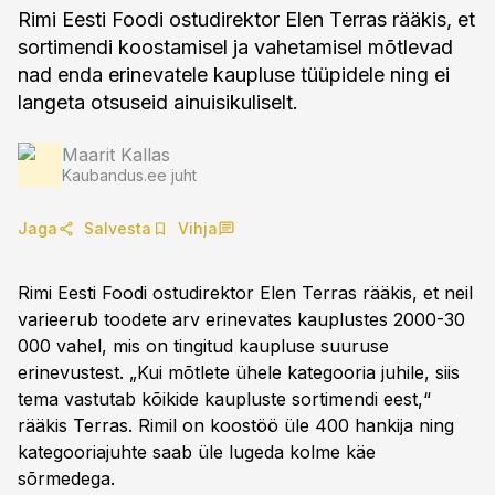
Rimi Eesti Foodi ostudirektor Elen Terras rääkis, et
sortimendi koostamisel ja vahetamisel mõtlevad
nad enda erinevatele kaupluse tüüpidele ning ei
langeta otsuseid ainuisikuliselt.
Maarit Kallas
Kaubandus.ee juht
Jaga
Salvesta
Vihja
Rimi Eesti Foodi ostudirektor Elen Terras rääkis, et neil
varieerub toodete arv erinevates kauplustes 2000-30
000 vahel, mis on tingitud kaupluse suuruse
erinevustest. „Kui mõtlete ühele kategooria juhile, siis
tema vastutab kõikide kaupluste sortimendi eest,“
rääkis Terras. Rimil on koostöö üle 400 hankija ning
kategooriajuhte saab üle lugeda kolme käe
sõrmedega.