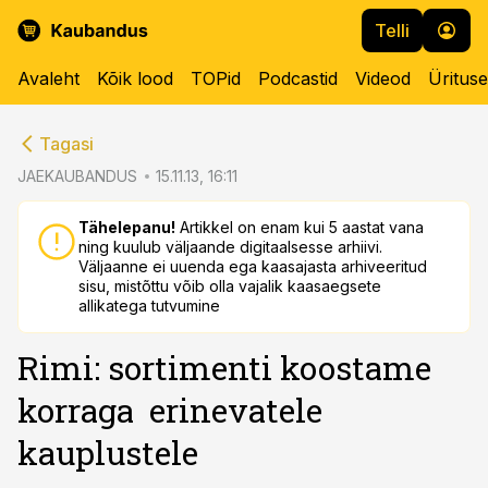
Telli
Avaleht
Kõik lood
TOPid
Podcastid
Videod
Üritus
cebook
cebook
Tagasi
Twitter)
Twitter)
JAEKAUBANDUS
15.11.13, 16:11
kedIn
kedIn
Tähelepanu!
Artikkel on enam kui 5 aastat vana
ning kuulub väljaande digitaalsesse arhiivi.
ail
ail
Väljaanne ei uuenda ega kaasajasta arhiveeritud
sisu, mistõttu võib olla vajalik kaasaegsete
k
k
allikatega tutvumine
Rimi: sortimenti koostame
korraga erinevatele
kauplustele