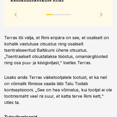
eesm
Terras tõi välja, et Rimi eripära on see, et osaliselt on
kohalik vastutuse otsustus ning osaliselt
tsentraliseeritud Baltikumi ühene otsustus.
„Tsentraalselt otsustatakse tööstus, omamärgitooted
ning osa puu- ja köögiviljast,“ loetles Terras.
Lisaks andis Terras väiketootjatele lootust, et ka neil
on võimalik Rimisse saada läbi Talu Toidab
kontseptsiooni. „See on hea võimalus, kui tootjal ei ole
tootmismaht veel nii suur, et katta terve Rimi kett,“
ütles ta.