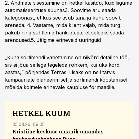
2. Andmete sisestamine on hetkel käsitöö, kuid liigume
automatiseerituse suunas3. Soovime aru saada
kategooriast, et kus see asub täna ja kuhu soovib
areneda. 4. Vaatame, mida klient vajab, mida turg
pakub ning suhtleme hankijatega, et selgeks saada
arendused.5. Jälgime erinevaid uuringuid
„Kuna sortimendi vahetamine on niivõrd detailne töö,
siis ei jõua sellega tegeleda rohkem, kui üks kord
aastas,“ põhjendas Terras. Lisaks on neil tarvis
kampaaniate planeerimisel ja sortimendi koostamisel
mõelda kolmele erinevale kaupluse formaadile.
HETKEL KUUM
05.08.26, 09:05
04.08
Kristiine keskuse omanik omandas
kaubanduskeskuse Riias
Sola