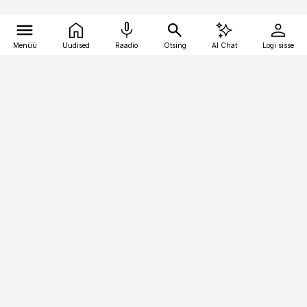
Menüü
Uudised
Raadio
Otsing
AI Chat
Logi sisse
Vana-Lõuna 39/1, 19094 Tallinn
(+372) 667 0111
kaubandus@kaubandus.ee
Telli
Reklaam
Firmast
Sisu kasutamisõigused
Ajakirjaniku
eetikakoodeks
Üldtingimused
Privaatsustingimused
Küpsiste poliitika
KKK
Eesti Meediaettevõtete
Eelistuste haldamine