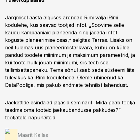
Tulevikuplaanid
Järgmisel aasta alguses arendab Rimi välja iRimi
kodulehe, kus saavad tootjad infot. „Soovime selle
kaudu kampaaniaid planeerida ning jagada infot
koguste planeerimise osas,“ selgitas Terras. Lisaks on
neil tulemas uus planeerimistarkvara, kuhu on külge
pandud toodete miinimum ja maksimum parameetrid, ja
kui toote hulk jõuab miinimumi, siis teeb see
tellimisettepaneku. Tema sõnul saab seda süsteemi liita
tulevikus ka iRimi kodulehega. Oleme ühinenud ka
DataPooliga, mis pakub andmete tehnilist lahendust.
Jaekettide esindajad jagasid seminaril „Mida peab tootja
teadma oma tooteid jaekaubandusse pakkudes?“
tootjatele näpunäiteid.
Maarit Kallas