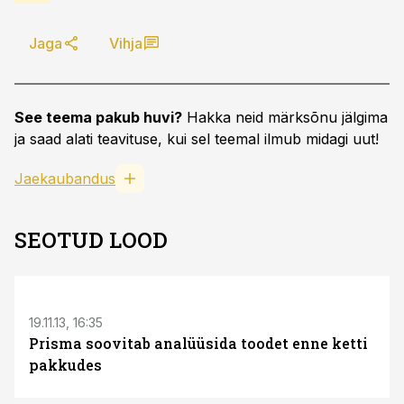
Jaga
Vihja
See teema pakub huvi?
Hakka neid märksõnu jälgima
ja saad alati teavituse, kui sel teemal ilmub midagi uut!
Jaekaubandus
SEOTUD LOOD
19.11.13, 16:35
Prisma soovitab analüüsida toodet enne ketti
pakkudes