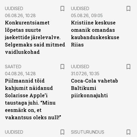
UUDISED
UUDISED
06.08.26, 10:28
05.08.26, 09:05
Konkurentsiamet
Kristiine keskuse
lõpetas suurte
omanik omandas
jaekettide järelevalve.
kaubanduskeskuse
Selgemaks said mitmed
Riias
vaidluskohad
SAATED
UUDISED
04.08.26, 14:28
31.07.26, 10:35
Piilmannid tõid
Coca-Cola vahetab
kahjumit näidanud
Baltikumi
Solarisse Apple’i
piirkonnajuhti
taustaga juhi. “Minu
eesmärk on, et
vakantsus oleks null!”
ST
UUDISED
SISUTURUNDUS