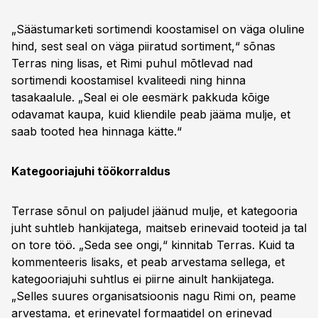
„Säästumarketi sortimendi koostamisel on väga oluline
hind, sest seal on väga piiratud sortiment,“ sõnas
Terras ning lisas, et Rimi puhul mõtlevad nad
sortimendi koostamisel kvaliteedi ning hinna
tasakaalule. „Seal ei ole eesmärk pakkuda kõige
odavamat kaupa, kuid kliendile peab jääma mulje, et
saab tooted hea hinnaga kätte.“
Kategooriajuhi töökorraldus
Terrase sõnul on paljudel jäänud mulje, et kategooria
juht suhtleb hankijatega, maitseb erinevaid tooteid ja tal
on tore töö. „Seda see ongi,“ kinnitab Terras. Kuid ta
kommenteeris lisaks, et peab arvestama sellega, et
kategooriajuhi suhtlus ei piirne ainult hankijatega.
„Selles suures organisatsioonis nagu Rimi on, peame
arvestama, et erinevatel formaatidel on erinevad