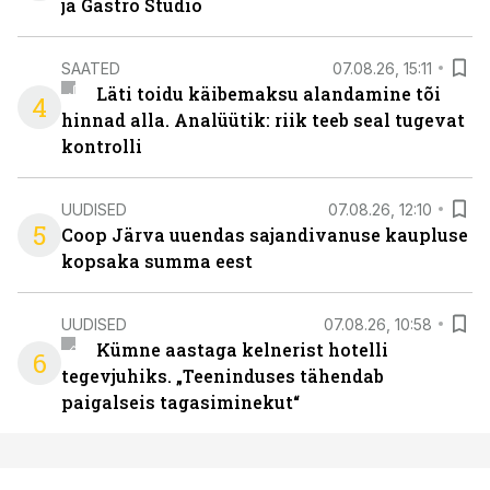
ja Gastro Studio
SAATED
07.08.26, 15:11
Läti toidu käibemaksu alandamine tõi
4
hinnad alla. Analüütik: riik teeb seal tugevat
kontrolli
UUDISED
07.08.26, 12:10
5
Coop Järva uuendas sajandivanuse kaupluse
kopsaka summa eest
UUDISED
07.08.26, 10:58
Kümne aastaga kelnerist hotelli
6
tegevjuhiks. „Teeninduses tähendab
paigalseis tagasiminekut“