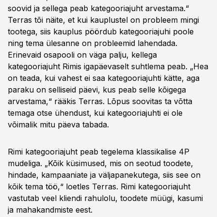
soovid ja sellega peab kategooriajuht arvestama.“
Terras tõi näite, et kui kauplustel on probleem mingi
tootega, siis kauplus pöördub kategooriajuhi poole
ning tema ülesanne on probleemid lahendada.
Erinevaid osapooli on väga palju, kellega
kategooriajuht Rimis igapäevaselt suhtlema peab. „Hea
on teada, kui vahest ei saa kategooriajuhti kätte, aga
paraku on selliseid päevi, kus peab selle kõigega
arvestama,“ rääkis Terras. Lõpus soovitas ta võtta
temaga otse ühendust, kui kategooriajuhti ei ole
võimalik mitu päeva tabada.
Rimi kategooriajuht peab tegelema klassikalise 4P
mudeliga. „Kõik küsimused, mis on seotud toodete,
hindade, kampaaniate ja väljapanekutega, siis see on
kõik tema töö,“ loetles Terras. Rimi kategooriajuht
vastutab veel kliendi rahulolu, toodete müügi, kasumi
ja mahakandmiste eest.