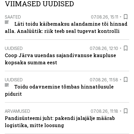
VIIMASED UUDISED
SAATED
07.08.26, 15:11
Läti toidu käibemaksu alandamine tõi hinnad
alla. Analüütik: riik teeb seal tugevat kontrolli
UUDISED
07.08.26, 12:10
Coop Järva uuendas sajandivanuse kaupluse
kopsaka summa eest
UUDISED
07.08.26, 11:58
Toidu odavnemine tõmbas hinnatõusule
pidurit
ARVAMUSED
07.08.26, 11:18
Pandisüsteemi juht: pakendi jalajälje määrab
logistika, mitte loosung