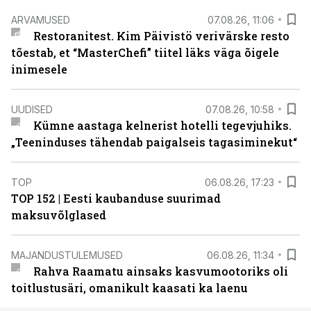
ARVAMUSED
07.08.26, 11:06
Restoranitest. Kim Päivistö verivärske resto
tõestab, et “MasterChefi” tiitel läks väga õigele
inimesele
UUDISED
07.08.26, 10:58
Kümne aastaga kelnerist hotelli tegevjuhiks.
„Teeninduses tähendab paigalseis tagasiminekut“
TOP
06.08.26, 17:23
TOP 152 | Eesti kaubanduse suurimad
maksuvõlglased
MAJANDUSTULEMUSED
06.08.26, 11:34
Rahva Raamatu ainsaks kasvumootoriks oli
toitlustusäri, omanikult kaasati ka laenu