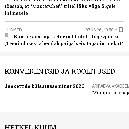
tõestab, et “MasterChefi” tiitel läks väga õigele
inimesele
UUDISED
07.08.26, 10:58
Kümne aastaga kelnerist hotelli tegevjuhiks.
„Teeninduses tähendab paigalseis tagasiminekut“
KONVERENTSID JA KOOLITUSED
Jaekettide külastusseminar 2026
ÄRIPÄEVA AKADEE
Müügist pikaaj
HETKEL KUUM