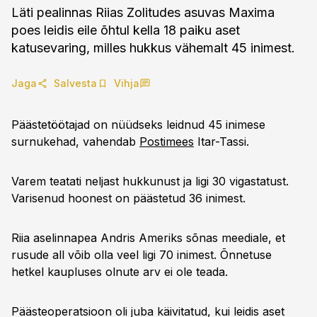
Läti pealinnas Riias Zolitudes asuvas Maxima
poes leidis eile õhtul kella 18 paiku aset
katusevaring, milles hukkus vähemalt 45 inimest.
Jaga
Salvesta
Vihja
Päästetöötajad on nüüdseks leidnud 45 inimese
surnukehad, vahendab
Postimees
Itar-Tassi.
Varem teatati neljast hukkunust ja ligi 30 vigastatust.
Varisenud hoonest on päästetud 36 inimest.
Riia aselinnapea Andris Ameriks sõnas meediale, et
rusude all võib olla veel ligi 70 inimest. Õnnetuse
hetkel kaupluses olnute arv ei ole teada.
Päästeoperatsioon oli juba käivitatud, kui leidis aset