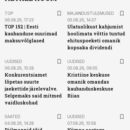
TOP
MAJANDUSTULEMUSED
06.08.26, 17:23
05.08.26, 14:37
TOP 152 | Eesti
Ulatuslikust kahjumist
kaubanduse suurimad
hoolimata võttis tuntud
maksuvõlglased
ehituspoeketi omanik
kopsaka dividendi
UUDISED
UUDISED
06.08.26, 10:28
05.08.26, 09:05
Konkurentsiamet
Kristiine keskuse
lõpetas suurte
omanik omandas
jaekettide järelevalve.
kaubanduskeskuse
Selgemaks said mitmed
Riias
vaidluskohad
SAATED
UUDISED
04.08.26, 14:28
07.08.26, 10:58
Piilmannid tõid
Kümne aastaga