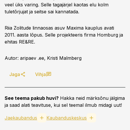
veel üks varing. Selle tagajärjel kaotas elu kolm
tuletõrjujat ja seitse sai kannatada.
Riia Zolitude linnaosas asuv Maxima kauplus avati
2011. aasta lõpus. Selle projekteeris firma Homburg ja
ehitas RE&RE.
Autor: aripaev .ee, Kristi Malmberg
Jaga
Vihja
See teema pakub huvi?
Hakka neid märksõnu jälgima
ja saad alati teavituse, kui sel teemal ilmub midagi uut!
Jaekaubandus
Kaubanduskeskus