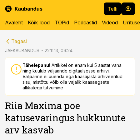
Telli
Avaleht
Kõik lood
TOPid
Podcastid
Videod
Üritus
cebook
cebook
Tagasi
Twitter)
Twitter)
JAEKAUBANDUS
22.11.13, 09:24
kedIn
kedIn
Tähelepanu!
Artikkel on enam kui 5 aastat vana
ning kuulub väljaande digitaalsesse arhiivi.
ail
ail
Väljaanne ei uuenda ega kaasajasta arhiveeritud
sisu, mistõttu võib olla vajalik kaasaegsete
k
k
allikatega tutvumine
Riia Maxima poe
katusevaringus hukkunute
arv kasvab