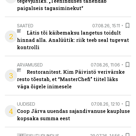
tegevjuhiks. „Teeninduses tähendab
paigalseis tagasiminekut“
SAATED
07.08.26, 15:11
Lätis tõi käibemaksu langetus toidult
2
hinnad alla. Analüütik: riik teeb seal tugevat
kontrolli
ARVAMUSED
07.08.26, 11:06
Restoranitest. Kim Päivistö verivärske
3
resto tõestab, et “MasterChefi” tiitel läks
väga õigele inimesele
UUDISED
07.08.26, 12:10
4
Coop Järva uuendas sajandivanuse kaupluse
kopsaka summa eest
SISUTURUNDUS
29.07.26, 14:56
ST