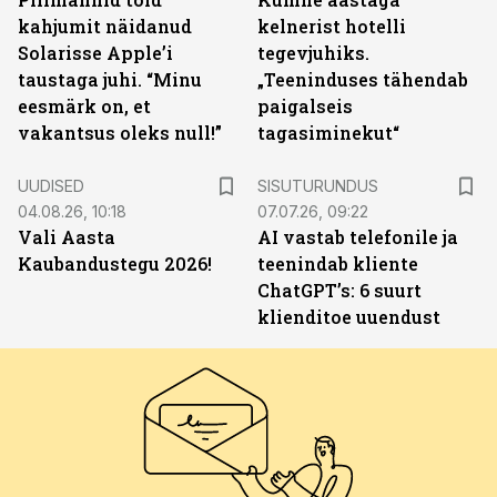
kahjumit näidanud
kelnerist hotelli
Solarisse Apple’i
tegevjuhiks.
taustaga juhi. “Minu
„Teeninduses tähendab
eesmärk on, et
paigalseis
vakantsus oleks null!”
tagasiminekut“
ST
UUDISED
SISUTURUNDUS
04.08.26, 10:18
07.07.26, 09:22
Vali Aasta
AI vastab telefonile ja
Kaubandustegu 2026!
teenindab kliente
ChatGPT’s: 6 suurt
klienditoe uuendust