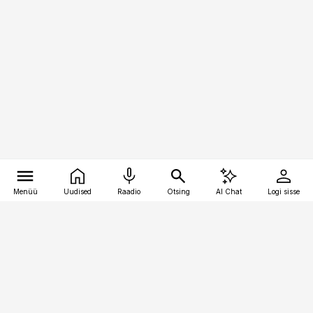
Menüü
Uudised
Raadio
Otsing
AI Chat
Logi sisse
Vana-Lõuna 39/1, 19094 Tallinn
(+372) 667 0111
kaubandus@kaubandus.ee