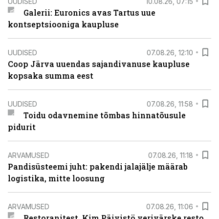
UUDISED
10.08.26, 07:15
Galerii: Euronics avas Tartus uue
kontseptsiooniga kaupluse
UUDISED
07.08.26, 12:10
Coop Järva uuendas sajandivanuse kaupluse
kopsaka summa eest
UUDISED
07.08.26, 11:58
Toidu odavnemine tõmbas hinnatõusule
pidurit
ARVAMUSED
07.08.26, 11:18
Pandisüsteemi juht: pakendi jalajälje määrab
logistika, mitte loosung
ARVAMUSED
07.08.26, 11:06
Restoranitest. Kim Päivistö verivärske resto