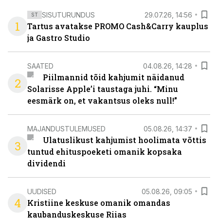
SISUTURUNDUS
29.07.26, 14:56
ST
1
Tartus avatakse PROMO Cash&Carry kauplus
ja Gastro Studio
SAATED
04.08.26, 14:28
Piilmannid tõid kahjumit näidanud
2
Solarisse Apple’i taustaga juhi. “Minu
eesmärk on, et vakantsus oleks null!”
MAJANDUSTULEMUSED
05.08.26, 14:37
Ulatuslikust kahjumist hoolimata võttis
3
tuntud ehituspoeketi omanik kopsaka
dividendi
UUDISED
05.08.26, 09:05
4
Kristiine keskuse omanik omandas
kaubanduskeskuse Riias