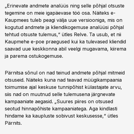
„Erinevate andmete analüüs ning selle põhjal otsuste
tegemine on meie igapäevase töö osa. Näiteks e-
Kaupmees tuleb peagi välja uue versiooniga, mis on
kogutud andmete ja kliendikogemuse analüüsi põhjal
tehtud otsuste tulemus,“ ütles Relve. Ta usub, et nii
Kaupmehe e-poe praegused kui ka tulevased kliendid
saavad uue keskkonna abil veelgi mugavama, kiirema
ja parema ostukogemuse.
Pärnitsa sõnul on nad teinud andmete põhjal mitmeid
otsuseid. Näiteks kuna nad teavad müügikampaania
toimumise ajal keskuse tunnipõhist külastajate arvu,
siis nad on muutnud selle tulemusena järgnevate
kampaaniate aegasid. „Suures piires on otsused
seotud hinnapõhiste kampaaniatega. Aga kindlasti
hindame ka kaupluste sobivust keskusesse,“ ütles
Pärnits.