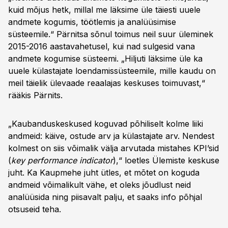
kuid mõjus hetk, millal me läksime üle täiesti uuele
andmete kogumis, töötlemis ja analüüsimise
süsteemile.“ Pärnitsa sõnul toimus neil suur üleminek
2015-2016 aastavahetusel, kui nad sulgesid vana
andmete kogumise süsteemi. „Hiljuti läksime üle ka
uuele külastajate loendamissüsteemile, mille kaudu on
meil täielik ülevaade reaalajas keskuses toimuvast,“
rääkis Pärnits.
„Kaubanduskeskused koguvad põhiliselt kolme liiki
andmeid: käive, ostude arv ja külastajate arv. Nendest
kolmest on siis võimalik välja arvutada mistahes KPI’sid
(
key performance indicator
),“ loetles Ülemiste keskuse
juht. Ka Kaupmehe juht ütles, et mõtet on koguda
andmeid võimalikult vähe, et oleks jõudlust neid
analüüsida ning piisavalt palju, et saaks info põhjal
otsuseid teha.