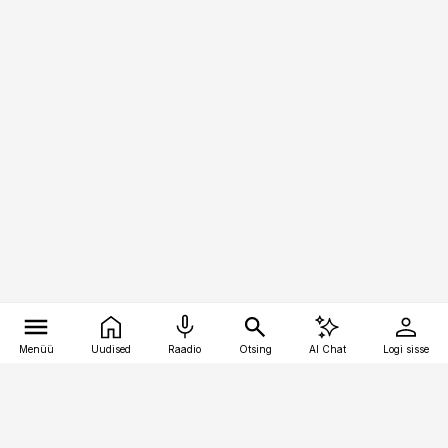
Menüü
Uudised
Raadio
Otsing
AI Chat
Logi sisse
Vana-Lõuna 39/1, 19094 Tallinn