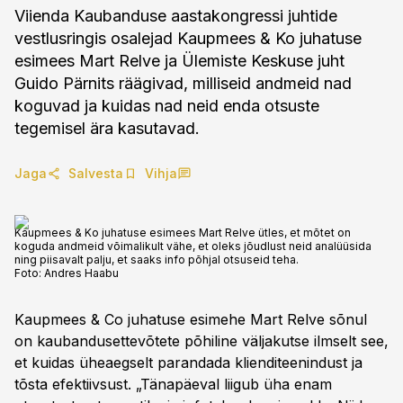
Viienda Kaubanduse aastakongressi juhtide
vestlusringis osalejad Kaupmees & Ko juhatuse
esimees Mart Relve ja Ülemiste Keskuse juht
Guido Pärnits räägivad, milliseid andmeid nad
koguvad ja kuidas nad neid enda otsuste
tegemisel ära kasutavad.
Jaga
Salvesta
Vihja
Kaupmees & Ko juhatuse esimees Mart Relve ütles, et mõtet on
koguda andmeid võimalikult vähe, et oleks jõudlust neid analüüsida
ning piisavalt palju, et saaks info põhjal otsuseid teha.
Foto:
Andres Haabu
Kaupmees & Co juhatuse esimehe Mart Relve sõnul
on kaubandusettevõtete põhiline väljakutse ilmselt see,
et kuidas üheaegselt parandada klienditeenindust ja
tõsta efektiivsust. „Tänapäeval liigub üha enam