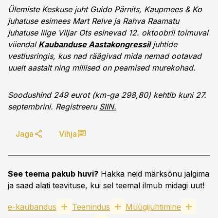
Ülemiste Keskuse juht Guido Pärnits, Kaupmees & Ko
juhatuse esimees Mart Relve ja Rahva Raamatu
juhatuse liige Viljar Ots esinevad 12. oktoobril toimuval
viiendal
Kaubanduse Aastakongressil
juhtide
vestlusringis, kus nad räägivad mida nemad ootavad
uuelt aastalt ning millised on peamised murekohad.
Soodushind 249 eurot (km-ga 298,80) kehtib kuni 27.
septembrini. Registreeru
SIIN.
Jaga
Vihja
See teema pakub huvi?
Hakka neid märksõnu jälgima
ja saad alati teavituse, kui sel teemal ilmub midagi uut!
e-kaubandus
Teenindus
Müügijuhtimine