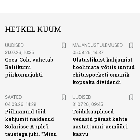
HETKEL KUUM
UUDISED
MAJANDUSTULEMUSED
31.07.26, 10:35
05.08.26, 14:37
Coca-Cola vahetab
Ulatuslikust kahjumist
Baltikumi
hoolimata võttis tuntud
piirkonnajuhti
ehituspoeketi omanik
kopsaka dividendi
SAATED
UUDISED
04.08.26, 14:28
31.07.26, 09:45
Piilmannid tõid
Toidukauplused
kahjumit näidanud
vedasid pärast kahte
Solarisse Apple’i
aastat juuni jaemüügi
taustaga juhi. “Minu
kasvu