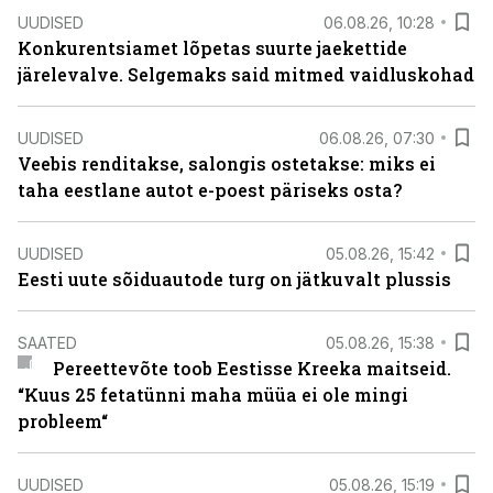
UUDISED
06.08.26, 10:28
Konkurentsiamet lõpetas suurte jaekettide
järelevalve. Selgemaks said mitmed vaidluskohad
UUDISED
06.08.26, 07:30
Veebis renditakse, salongis ostetakse: miks ei
taha eestlane autot e-poest päriseks osta?
UUDISED
05.08.26, 15:42
Eesti uute sõiduautode turg on jätkuvalt plussis
SAATED
05.08.26, 15:38
Pereettevõte toob Eestisse Kreeka maitseid.
“Kuus 25 fetatünni maha müüa ei ole mingi
probleem“
UUDISED
05.08.26, 15:19