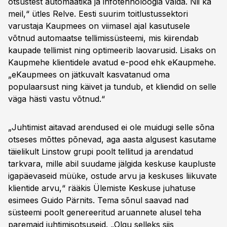
otsustest automaatika ja infotehnoloogia valda. Nii ka
meil,“ ütles Relve. Eesti suurim toitlustussektori
varustaja Kaupmees on viimasel ajal kasutusele
võtnud automaatse tellimissüsteemi, mis kiirendab
kaupade tellimist ning optimeerib laovarusid. Lisaks on
Kaupmehe klientidele avatud e-pood ehk eKaupmehe.
„eKaupmees on jätkuvalt kasvatanud oma
populaarsust ning käivet ja tundub, et kliendid on selle
väga hästi vastu võtnud.“
„Juhtimist aitavad arendused ei ole muidugi selle sõna
otseses mõttes põnevad, aga aasta algusest kasutame
täielikult Linstow grupi poolt tellitud ja arendatud
tarkvara, mille abil suudame jälgida keskuse kaupluste
igapäevaseid müüke, ostude arvu ja keskuses liikuvate
klientide arvu,“ rääkis Ülemiste Keskuse juhatuse
esimees Guido Pärnits. Tema sõnul saavad nad
süsteemi poolt genereeritud aruannete alusel teha
paremaid juhtimisotsuseid. „Olgu selleks siis