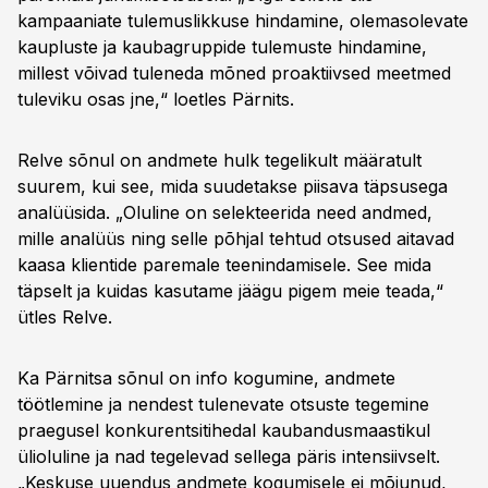
kampaaniate tulemuslikkuse hindamine, olemasolevate
kaupluste ja kaubagruppide tulemuste hindamine,
millest võivad tuleneda mõned proaktiivsed meetmed
tuleviku osas jne,“ loetles Pärnits.
Relve sõnul on andmete hulk tegelikult määratult
suurem, kui see, mida suudetakse piisava täpsusega
analüüsida. „Oluline on selekteerida need andmed,
mille analüüs ning selle põhjal tehtud otsused aitavad
kaasa klientide paremale teenindamisele. See mida
täpselt ja kuidas kasutame jäägu pigem meie teada,“
ütles Relve.
Ka Pärnitsa sõnul on info kogumine, andmete
töötlemine ja nendest tulenevate otsuste tegemine
praegusel konkurentsitihedal kaubandusmaastikul
ülioluline ja nad tegelevad sellega päris intensiivselt.
„Keskuse uuendus andmete kogumisele ei mõjunud,