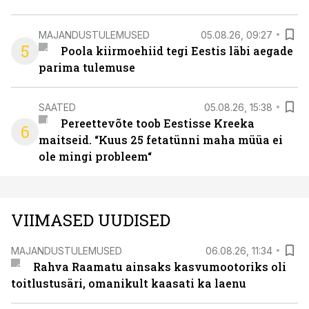
MAJANDUSTULEMUSED
05.08.26, 09:27
5
Poola kiirmoehiid tegi Eestis läbi aegade
parima tulemuse
SAATED
05.08.26, 15:38
Pereettevõte toob Eestisse Kreeka
6
maitseid. “Kuus 25 fetatünni maha müüa ei
ole mingi probleem“
VIIMASED UUDISED
MAJANDUSTULEMUSED
06.08.26, 11:34
Rahva Raamatu ainsaks kasvumootoriks oli
toitlustusäri, omanikult kaasati ka laenu