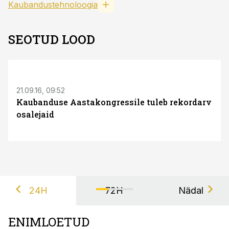
Kaubandustehnoloogia
SEOTUD LOOD
21.09.16, 09:52
Kaubanduse Aastakongressile tuleb rekordarv
osalejaid
24H
72H
Nädal
ENIMLOETUD