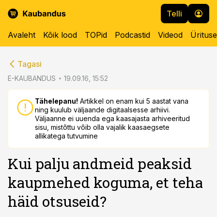
Telli
Avaleht
Kõik lood
TOPid
Podcastid
Videod
Üritus
cebook
cebook
Tagasi
Twitter)
Twitter)
E-KAUBANDUS
19.09.16, 15:52
kedIn
kedIn
Tähelepanu!
Artikkel on enam kui 5 aastat vana
ning kuulub väljaande digitaalsesse arhiivi.
ail
ail
Väljaanne ei uuenda ega kaasajasta arhiveeritud
sisu, mistõttu võib olla vajalik kaasaegsete
k
k
allikatega tutvumine
Kui palju andmeid peaksid
kaupmehed koguma, et teha
häid otsuseid?