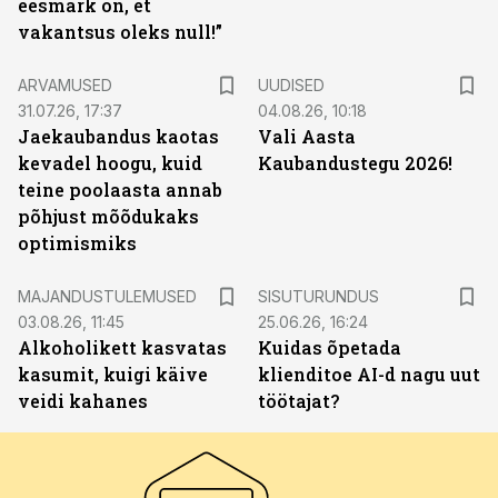
eesmärk on, et
vakantsus oleks null!”
ARVAMUSED
UUDISED
31.07.26, 17:37
04.08.26, 10:18
Jaekaubandus kaotas
Vali Aasta
kevadel hoogu, kuid
Kaubandustegu 2026!
teine poolaasta annab
põhjust mõõdukaks
optimismiks
ST
MAJANDUSTULEMUSED
SISUTURUNDUS
03.08.26, 11:45
25.06.26, 16:24
Alkoholikett kasvatas
Kuidas õpetada
kasumit, kuigi käive
klienditoe AI-d nagu uut
veidi kahanes
töötajat?