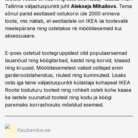
Tallinna väljastuspunkti juht
Aleksejs Mihailovs
. Tema
sõnul panid eestlased ostukorvi üle 2000 erineva
toote, mis näitab, et eestlastele on IKEA lai tootevalik
meelepärane ning ostetakse nii mööbliesemeid kui
aksessuaare.
E-poes ostetud tootegruppidest olid populaarseimad
lauanõud ning köögitarbed, kastid ning korvid, klaasid
ning kruusid. Mööbliesemetest valisid ostlejad enim
garderoobilahendusi, riiuleid ning kummuteid. Lisaks
ostis iga teine väljastuspunkti külastaja kohapeal IKEA
Rootsi toiduturu tooteid ning rohkelt osteti kohe kaasa
ka lastele suunatud tooteid ning kodu ja köögi
paremaks korrashoiuks mõeldud esemeid.
Kaubandus.ee