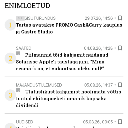
ENIMLOETUD
SISUTURUNDUS
29.07.26, 14:56
ST
1
Tartus avatakse PROMO Cash&Carry kauplus
ja Gastro Studio
SAATED
04.08.26, 14:28
Piilmannid tõid kahjumit näidanud
2
Solarisse Apple’i taustaga juhi. “Minu
eesmärk on, et vakantsus oleks null!”
MAJANDUSTULEMUSED
05.08.26, 14:37
Ulatuslikust kahjumist hoolimata võttis
3
tuntud ehituspoeketi omanik kopsaka
dividendi
UUDISED
05.08.26, 09:05