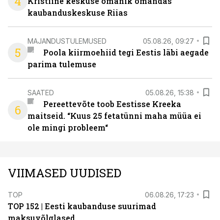
4
Kristiine keskuse omanik omandas
kaubanduskeskuse Riias
MAJANDUSTULEMUSED
05.08.26, 09:27
5
Poola kiirmoehiid tegi Eestis läbi aegade
parima tulemuse
SAATED
05.08.26, 15:38
Pereettevõte toob Eestisse Kreeka
6
maitseid. “Kuus 25 fetatünni maha müüa ei
ole mingi probleem“
VIIMASED UUDISED
TOP
06.08.26, 17:23
TOP 152 | Eesti kaubanduse suurimad
maksuvõlglased