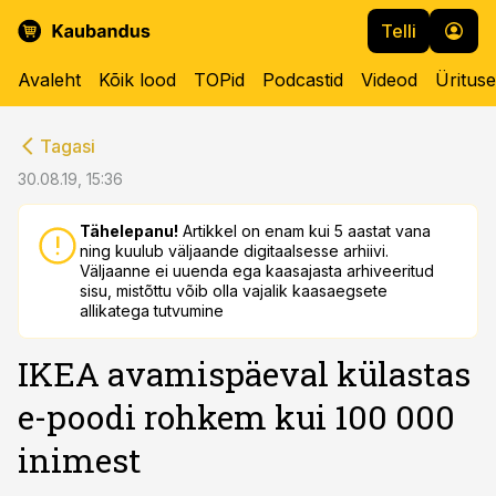
Telli
Avaleht
Kõik lood
TOPid
Podcastid
Videod
Üritus
cebook
cebook
Tagasi
Twitter)
Twitter)
30.08.19, 15:36
kedIn
kedIn
Tähelepanu!
Artikkel on enam kui 5 aastat vana
ning kuulub väljaande digitaalsesse arhiivi.
ail
ail
Väljaanne ei uuenda ega kaasajasta arhiveeritud
sisu, mistõttu võib olla vajalik kaasaegsete
k
k
allikatega tutvumine
IKEA avamispäeval külastas
e-poodi rohkem kui 100 000
inimest