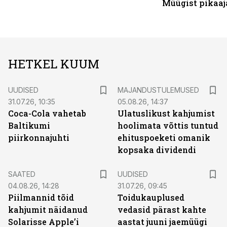
Müügist pikaaj
HETKEL KUUM
UUDISED
MAJANDUSTULEMUSED
31.07.26, 10:35
05.08.26, 14:37
Coca-Cola vahetab
Ulatuslikust kahjumist
Baltikumi
hoolimata võttis tuntud
piirkonnajuhti
ehituspoeketi omanik
kopsaka dividendi
SAATED
UUDISED
04.08.26, 14:28
31.07.26, 09:45
Piilmannid tõid
Toidukauplused
kahjumit näidanud
vedasid pärast kahte
Solarisse Apple’i
aastat juuni jaemüügi