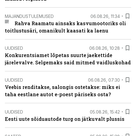
MAJANDUSTULEMUSED
06.08.26, 11:34
Rahva Raamatu ainsaks kasvumootoriks oli
toitlustusäri, omanikult kaasati ka laenu
UUDISED
06.08.26, 10:28
Konkurentsiamet lõpetas suurte jaekettide
järelevalve. Selgemaks said mitmed vaidluskohad
UUDISED
06.08.26, 07:30
Veebis renditakse, salongis ostetakse: miks ei
taha eestlane autot e-poest päriseks osta?
UUDISED
05.08.26, 15:42
Eesti uute sõiduautode turg on jätkuvalt plussis