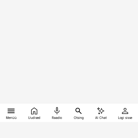
Menüü
Uudised
Raadio
Otsing
AI Chat
Logi sisse