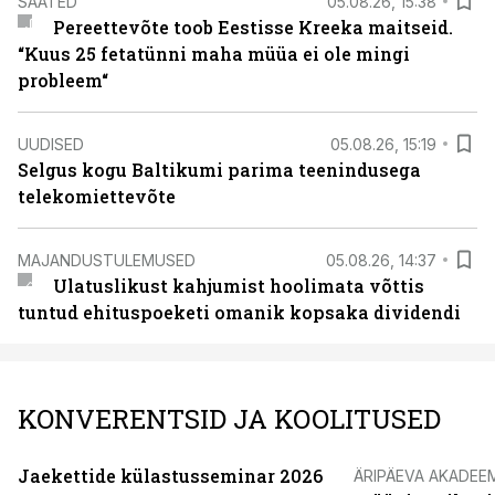
SAATED
05.08.26, 15:38
Pereettevõte toob Eestisse Kreeka maitseid.
“Kuus 25 fetatünni maha müüa ei ole mingi
probleem“
UUDISED
05.08.26, 15:19
Selgus kogu Baltikumi parima teenindusega
telekomiettevõte
MAJANDUSTULEMUSED
05.08.26, 14:37
Ulatuslikust kahjumist hoolimata võttis
tuntud ehituspoeketi omanik kopsaka dividendi
KONVERENTSID JA KOOLITUSED
Jaekettide külastusseminar 2026
ÄRIPÄEVA AKADEE