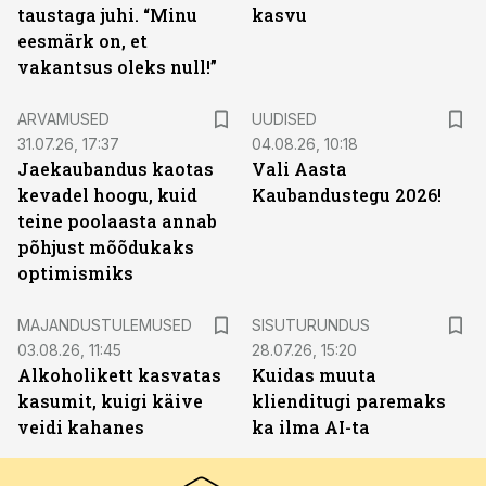
taustaga juhi. “Minu
kasvu
eesmärk on, et
vakantsus oleks null!”
ARVAMUSED
UUDISED
31.07.26, 17:37
04.08.26, 10:18
Jaekaubandus kaotas
Vali Aasta
kevadel hoogu, kuid
Kaubandustegu 2026!
teine poolaasta annab
põhjust mõõdukaks
optimismiks
ST
MAJANDUSTULEMUSED
SISUTURUNDUS
03.08.26, 11:45
28.07.26, 15:20
Alkoholikett kasvatas
Kuidas muuta
kasumit, kuigi käive
klienditugi paremaks
veidi kahanes
ka ilma AI-ta