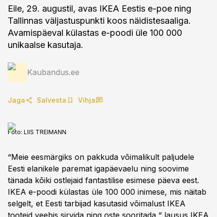
Eile, 29. augustil, avas IKEA Eestis e-poe ning
Tallinnas väljastuspunkti koos näidistesaaliga.
Avamispäeval külastas e-poodi üle 100 000
unikaalse kasutaja.
Kaubandus.ee
Jaga
Salvesta
Vihja
Foto:
LIIS TREIMANN
“Meie eesmärgiks on pakkuda võimalikult paljudele
Eesti elanikele paremat igapäevaelu ning soovime
tänada kõiki ostlejaid fantastilise esimese päeva eest.
IKEA e-poodi külastas üle 100 000 inimese, mis näitab
selgelt, et Eesti tarbijad kasutasid võimalust IKEA
tooteid veebis sirvida ning oste sooritada,“ lausus IKEA