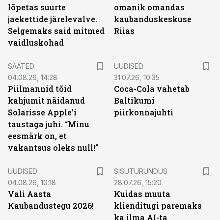
lõpetas suurte
omanik omandas
jaekettide järelevalve.
kaubanduskeskuse
Selgemaks said mitmed
Riias
vaidluskohad
SAATED
UUDISED
04.08.26, 14:28
31.07.26, 10:35
Piilmannid tõid
Coca-Cola vahetab
kahjumit näidanud
Baltikumi
Solarisse Apple’i
piirkonnajuhti
taustaga juhi. “Minu
eesmärk on, et
vakantsus oleks null!”
ST
UUDISED
SISUTURUNDUS
04.08.26, 10:18
28.07.26, 15:20
Vali Aasta
Kuidas muuta
Kaubandustegu 2026!
klienditugi paremaks
ka ilma AI-ta