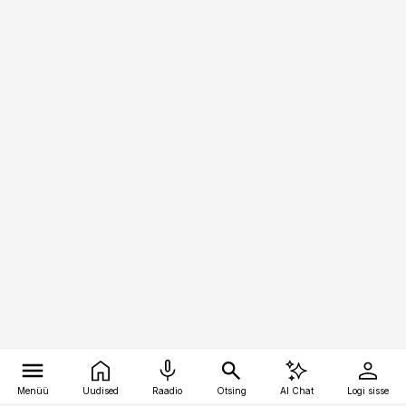
Menüü
Uudised
Raadio
Otsing
AI Chat
Logi sisse