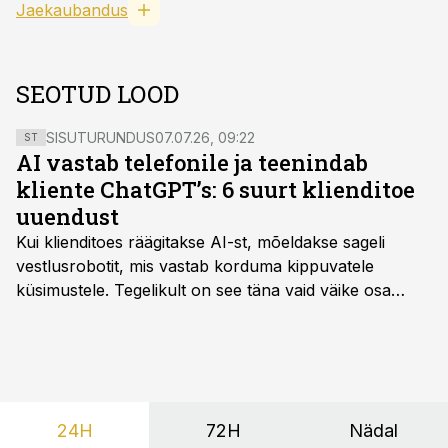
Jaekaubandus
SEOTUD LOOD
SISUTURUNDUS
07.07.26, 09:22
ST
AI vastab telefonile ja teenindab
kliente ChatGPT’s: 6 suurt klienditoe
uuendust
Kui klienditoes räägitakse AI-st, mõeldakse sageli
vestlusrobotit, mis vastab korduma kippuvatele
küsimustele. Tegelikult on see täna vaid väike osa
sellest, mida AI suudab teha.
24H
72H
Nädal