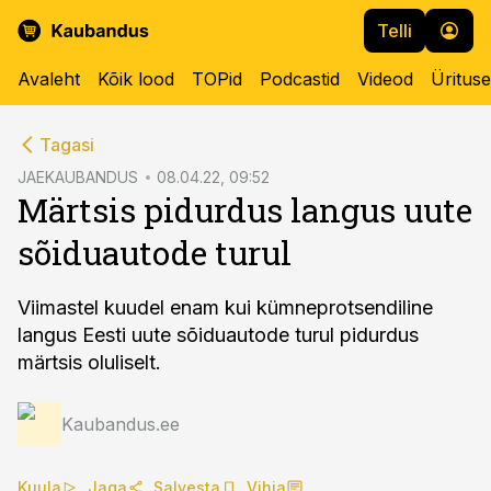
Telli
Avaleht
Kõik lood
TOPid
Podcastid
Videod
Üritus
cebook
Tagasi
Twitter)
JAEKAUBANDUS
08.04.22, 09:52
Märtsis pidurdus langus uute
kedIn
sõiduautode turul
ail
k
Viimastel kuudel enam kui kümneprotsendiline
langus Eesti uute sõiduautode turul pidurdus
märtsis oluliselt.
Kaubandus.ee
Kuula
Jaga
Salvesta
Vihja