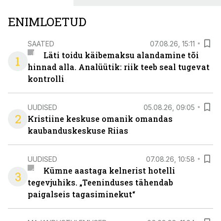
ENIMLOETUD
SAATED
07.08.26, 15:11
Läti toidu käibemaksu alandamine tõi
1
hinnad alla. Analüütik: riik teeb seal tugevat
kontrolli
UUDISED
05.08.26, 09:05
2
Kristiine keskuse omanik omandas
kaubanduskeskuse Riias
UUDISED
07.08.26, 10:58
Kümne aastaga kelnerist hotelli
3
tegevjuhiks. „Teeninduses tähendab
paigalseis tagasiminekut“