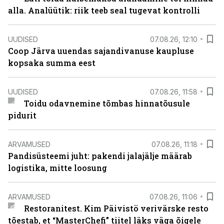
alla. Analüütik: riik teeb seal tugevat kontrolli
UUDISED
07.08.26, 12:10
Coop Järva uuendas sajandivanuse kaupluse
kopsaka summa eest
UUDISED
07.08.26, 11:58
Toidu odavnemine tõmbas hinnatõusule
pidurit
ARVAMUSED
07.08.26, 11:18
Pandisüsteemi juht: pakendi jalajälje määrab
logistika, mitte loosung
ARVAMUSED
07.08.26, 11:06
Restoranitest. Kim Päivistö verivärske resto
tõestab, et “MasterChefi” tiitel läks väga õigele