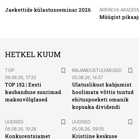
Jaekettide külastusseminar 2026
ÄRIPÄEVA AKADEE
Müügist pikaaj
HETKEL KUUM
TOP
MAJANDUSTULEMUSED
06.08.26, 17:23
05.08.26, 14:37
TOP 152 | Eesti
Ulatuslikust kahjumist
kaubanduse suurimad
hoolimata võttis tuntud
maksuvõlglased
ehituspoeketi omanik
kopsaka dividendi
UUDISED
UUDISED
06.08.26, 10:28
05.08.26, 09:05
Konkurentsiamet
Kristiine keskuse