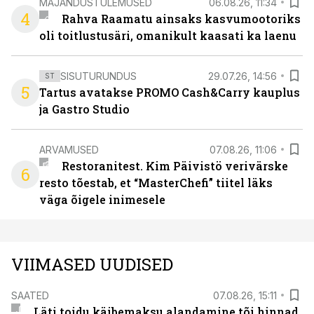
MAJANDUSTULEMUSED
06.08.26, 11:34
4
Rahva Raamatu ainsaks kasvumootoriks
oli toitlustusäri, omanikult kaasati ka laenu
SISUTURUNDUS
29.07.26, 14:56
ST
5
Tartus avatakse PROMO Cash&Carry kauplus
ja Gastro Studio
ARVAMUSED
07.08.26, 11:06
Restoranitest. Kim Päivistö verivärske
6
resto tõestab, et “MasterChefi” tiitel läks
väga õigele inimesele
VIIMASED UUDISED
SAATED
07.08.26, 15:11
Läti toidu käibemaksu alandamine tõi hinnad