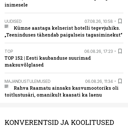
inimesele
UUDISED
07.08.26, 10:58
Kümne aastaga kelnerist hotelli tegevjuhiks.
„Teeninduses tähendab paigalseis tagasiminekut“
TOP
06.08.26, 17:23
TOP 152 | Eesti kaubanduse suurimad
maksuvõlglased
MAJANDUSTULEMUSED
06.08.26, 11:34
Rahva Raamatu ainsaks kasvumootoriks oli
toitlustusäri, omanikult kaasati ka laenu
KONVERENTSID JA KOOLITUSED